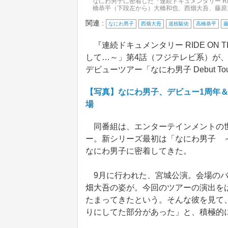
なにわ男子に密着した『連続ドキュメンタリー RI
橋恭平（下段左から）大橋和也、西畑大吾、藤原
関連 :
なにわ男子
西畑大吾
道枝駿佑
高橋恭平
『連続ドキュメンタリー RIDE ON
して…～」第4話（フジテレビ系）が、
デビューツアー「なにわ男子 Debut Tou
【写真】なにわ男子、デビュー1周年＆全
場
同番組は、エンターテインメントの世
ー。新シリーズ最初は「なにわ男子 
なにわ男子に密着してきた。
9月に行われた、宮城公演。会場のバ
畑大吾の姿が。今回のツアーの演出を
たまってきたという。そんな彼を見て、
りにしてた部分があった」と、積極的