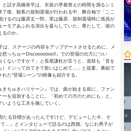
と話す高橋恭平は、衣装の早着替えの時間を測るシミ
終了後、観客の規制退場が行われる中、舞台袖で「ここ
傾けるのは藤原丈一郎。実は藤原、規制退場時に係員が
ユーモアあふれる演出を凝らしていた。果たして、彼の
えるのか。
子は、ステージの内容をアップデートさせるために、メ
ちゅーDiscooooooo!!』での登場の仕方につい
白くないですか？」と長尾謙杜が言うと、道枝も「音を
ら）ドンって出てきて歌いはじめて…」と提案。番組で
れた“登場シーン”の映像も紹介する。
きちゅきハリケーン』では、曲が始まる前に、ファン
ナーを追加することに。「初めての方のためにも」と、
すいような工夫を施していく。
確固たる目標があったんですけど、デビューした今、そ
って…」とインタビューで語るのは西畑。なにわ男子が