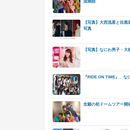
送開始
【写真】大西流星と目黒
写真
【写真】なにわ男子・大
『RIDE ON TIME
念願の初ドームツアー開催へ