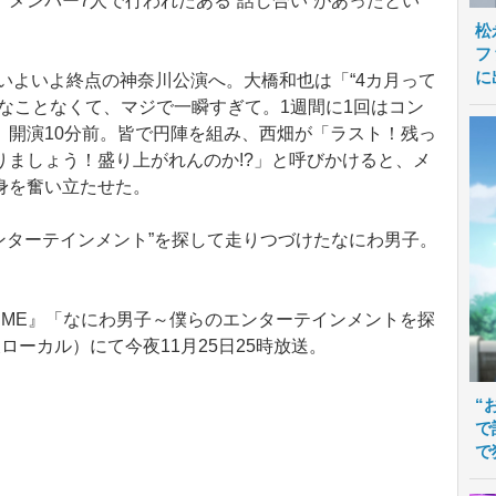
メンバー7人で行われたある“話し合い”があったとい
松
フ
に
いよいよ終点の神奈川公演へ。大橋和也は「“4カ月って
なことなくて、マジで一瞬すぎて。1週間に1回はコン
。開演10分前。皆で円陣を組み、西畑が「ラスト！残っ
りましょう！盛り上がれんのか!?」と呼びかけると、メ
身を奮い立たせた。
ンターテインメント”を探して走りつづけたなにわ男子。
 TIME』「なにわ男子～僕らのエンターテインメントを探
ローカル）にて今夜11月25日25時放送。
“
で
で