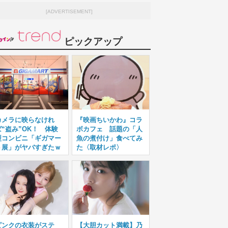
[ADVERTISEMENT]
ピックアップ
カメラに映らなけれ
『映画ちいかわ』コラ
ば“盗み”OK！ 体験
ボカフェ 話題の「人
型コンビニ「ギガマー
魚の煮付け」食べてみ
ト展」がヤバすぎたｗ
た〈取材レポ〉
ピンクの衣装がステ
【大胆カット満載】乃