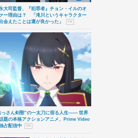
永大司監督、『犯罪者』チョン・イルのオ
ァー理由は？ 「滝川というキャラクター
出会えたことは運が良かった」
P R
おっさん剣聖”の一太刀に宿る人生―― 世界
話題の本格アクションアニメ、Prime Video
独占配信中
P R