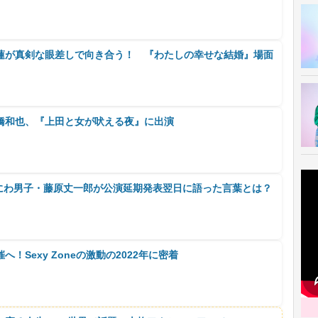
蓮が真剣な眼差しで向き合う！ 『わたしの幸せな結婚』場面
橋和也、『上田と女が吠える夜』に出演
』、なにわ男子・藤原丈一郎が公演延期発表翌日に語った言葉とは？
！Sexy Zoneの激動の2022年に密着