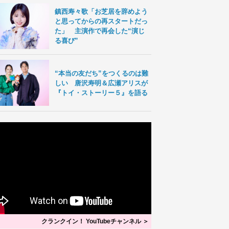
鎮西寿々歌「お芝居を辞めよう
と思ってからの再スタートだっ
た」 主演作で再会した“演じ
る喜び”
“本当の友だち”をつくるのは難
しい 唐沢寿明＆広瀬アリスが
『トイ・ストーリー５』を語る
クランクイン！ YouTubeチャンネル ＞