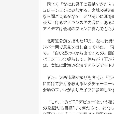
同じく「なにわ男子に貢献できたら」
ュレーションに参加する。宮城公演の
なら聞こえるかな？」とひそかに耳を
読み上げるアナウンスの内容に、ある
アイデアは会場のファンに喜んでもら
北海道公演を控えた10月。なにわ男
ンバー間で意見を出し合っていた。『妄想っ
て、「白い煙の中から出てくるの、面
バーン！って鳴らして、俺らが（下か
は、実際に北海道公演でアップデートさ
また、大西流星が振りを考えた『ちゅ
に向けて振りを教えるレクチャーコー
会場のファンがよりライブに参加しや
「これまでは“CDデビュー”という
の“確固たる目標”って何だろう、とな