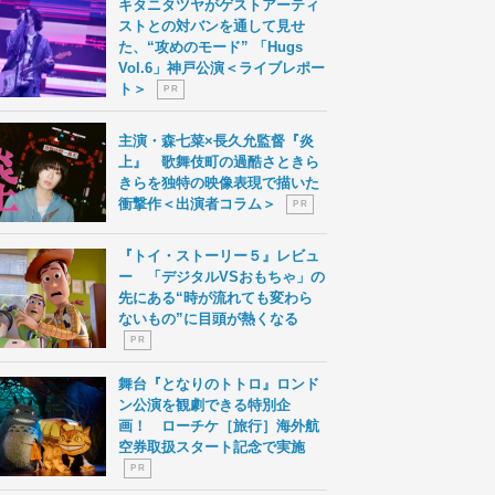
キタニタツヤがゲストアーティ
ストとの対バンを通して見せ
た、“攻めのモード” 「Hugs
Vol.6」神戸公演＜ライブレポー
ト＞
P R
主演・森七菜×長久允監督『炎
上』 歌舞伎町の過酷さときら
きらを独特の映像表現で描いた
衝撃作＜出演者コラム＞
P R
『トイ・ストーリー５』レビュ
ー 「デジタルVSおもちゃ」の
先にある“時が流れても変わら
ないもの”に目頭が熱くなる
P R
舞台『となりのトトロ』ロンド
ン公演を観劇できる特別企
画！ ローチケ［旅行］海外航
空券取扱スタート記念で実施
P R