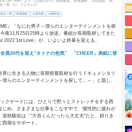
DE ON TIME』より（上段左から）道枝駿佑、長尾謙杜、大西流星、高
丈一郎（C）フジテレビ
藤原丈一郎
長尾謙杜
大西流星
大橋和也
 TIME』「なにわ男子～僕らのエンターテインメントを探
今夜11月25日25時より放送。番組が長期取材してきた
r 2022 1st Love」が、いよいよ終幕を迎える。
員20代を迎え“オトナの色気” 「CHEER」表紙に登
界に生きる人物に長期密着取材を行うドキュメンタリ
～僕らのエンターテインメントを探して…～」と題し、
ックヤードには、ひとりで黙々とストレッチをする西
はじめ、さまざまな仕事をこなす中で、慢性的に疲れが
道枝駿佑は「“大吾くんだったら大丈夫”だと、頼りき
に西畑をサポート。