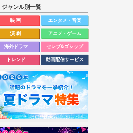
ジャンル別一覧
映画
エンタメ・音楽
演劇
アニメ・ゲーム
海外ドラマ
セレブ&ゴシップ
トレンド
動画配信サービス