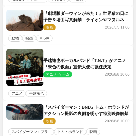
『劇場版ダーウィンが来た！』世界猫の日に
予告＆場面写真解禁 ライオンやマヌルネコ
の赤ちゃんが大集合
映画
2026/8/8 11:00
動物
映画
MISIA
手越祐也ボーカルバンド「T.N.T」がアニメ
『朱色の仮面』宣伝大使に就任決定
アニメ･ゲーム
2026/8/8 10:00
アニメ
手越祐也
『スパイダーマン：BND』トム・ホランドが
アクション撮影の裏側を明かす特別映像解禁
映画
2026/8/8 10:00
スパイダーマン：ブラ...
トム・ホランド
映画