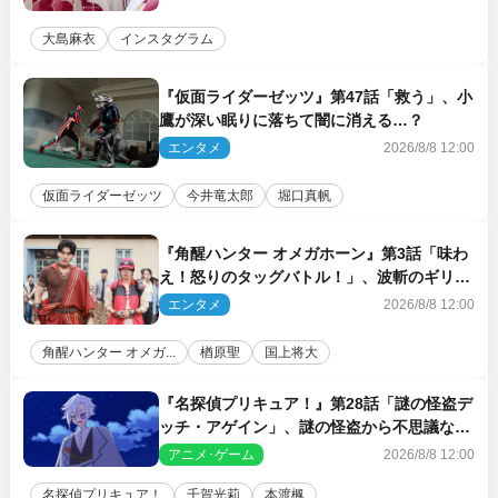
大島麻衣
インスタグラム
『仮面ライダーゼッツ』第47話「救う」、小
鷹が深い眠りに落ちて闇に消える…？
エンタメ
2026/8/8 12:00
仮面ライダーゼッツ
今井竜太郎
堀口真帆
『角醒ハンター オメガホーン』第3話「味わ
え！怒りのタッグバトル！」、波斬のギリコ
がハンターバトルを挑んできた！
エンタメ
2026/8/8 12:00
角醒ハンター オメガ...
楢原聖
国上将大
『名探偵プリキュア！』第28話「謎の怪盗デ
ッチ・アゲイン」、謎の怪盗から不思議な予
告状が届く
アニメ･ゲーム
2026/8/8 12:00
名探偵プリキュア！
千賀光莉
本渡楓