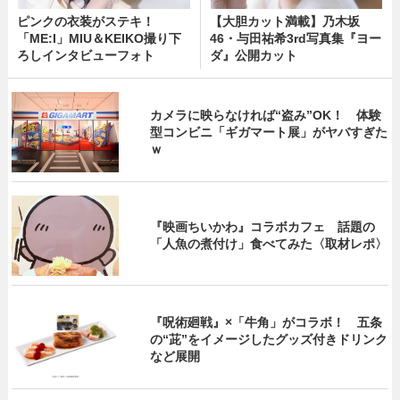
ピンクの衣装がステキ！
【大胆カット満載】乃木坂
「ME:I」MIU＆KEIKO撮り下
46・与田祐希3rd写真集『ヨー
ろしインタビューフォト
ダ』公開カット
カメラに映らなければ“盗み”OK！ 体験
型コンビニ「ギガマート展」がヤバすぎた
ｗ
『映画ちいかわ』コラボカフェ 話題の
「人魚の煮付け」食べてみた〈取材レポ〉
『呪術廻戦』×「牛角」がコラボ！ 五条
の“茈”をイメージしたグッズ付きドリンク
など展開