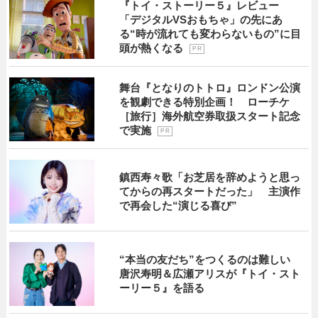
『トイ・ストーリー５』レビュー
「デジタルVSおもちゃ」の先にあ
る“時が流れても変わらないもの”に目
頭が熱くなる
P R
舞台『となりのトトロ』ロンドン公演
を観劇できる特別企画！ ローチケ
［旅行］海外航空券取扱スタート記念
で実施
P R
鎮西寿々歌「お芝居を辞めようと思っ
てからの再スタートだった」 主演作
で再会した“演じる喜び”
“本当の友だち”をつくるのは難しい
唐沢寿明＆広瀬アリスが『トイ・スト
ーリー５』を語る