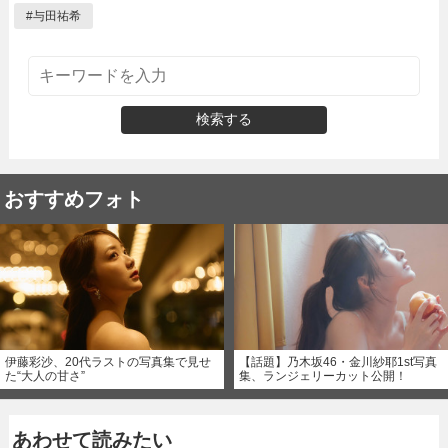
#
与田祐希
検索する
おすすめフォト
伊藤彩沙、20代ラストの写真集で見せ
【話題】乃木坂46・金川紗耶1st写真
た“大人の甘さ”
集、ランジェリーカット公開！
あわせて読みたい