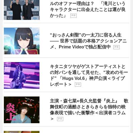
ルのオファー理由は？ 「滝川という
キャラクターに出会えたことは運が良
かった」
P R
“おっさん剣聖”の一太刀に宿る人生
―― 世界で話題の本格アクションアニ
メ、Prime Videoで独占配信中
P R
キタニタツヤがゲストアーティストと
の対バンを通して見せた、“攻めのモー
ド” 「Hugs Vol.6」神戸公演＜ライブ
レポート＞
P R
主演・森七菜×長久允監督『炎上』 歌
舞伎町の過酷さときらきらを独特の映
像表現で描いた衝撃作＜出演者コラム
＞
P R