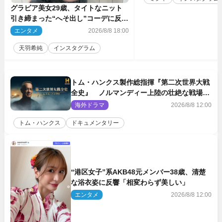
グラビア美女29歳、タイトなニット
引き締まった“へそ出し”コーデに反響
「可愛い過ぎる」
エンタメ
2026/8/8 18:00
天羽希純
インスタグラム
トム・ハンクス製作総指揮『第二次世界大戦
全史』 ノルマンディー上陸の壮絶な戦場を
収めた特別映像解禁
海外ドラマ
2026/8/8 12:00
トム・ハンクス
ドキュメンタリー
“港区女子”系AKB48元メンバー38歳、清楚
な浴衣姿に反響「相変わらず美しい」
エンタメ
2026/8/8 12:00