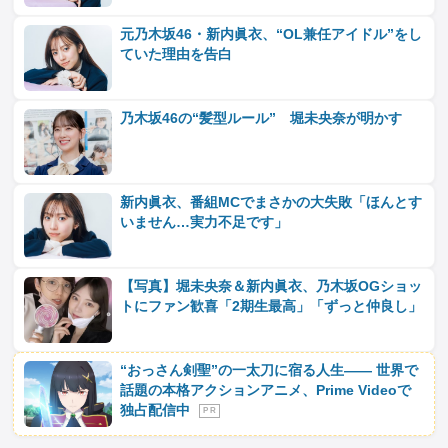
元乃木坂46・新内眞衣、“OL兼任アイドル”をし
ていた理由を告白
乃木坂46の“髪型ルール” 堀未央奈が明かす
新内眞衣、番組MCでまさかの大失敗「ほんとす
いません…実力不足です」
【写真】堀未央奈＆新内眞衣、乃木坂OGショッ
トにファン歓喜「2期生最高」「ずっと仲良し」
“おっさん剣聖”の一太刀に宿る人生―― 世界で
話題の本格アクションアニメ、Prime Videoで
独占配信中
P R