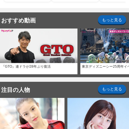
ホラー・ナイト 
ナイト～パス」
おすすめ動画
もっと見る
『GTO』連ドラが28年ぶり復活
東京ディズニーシー25周年イ
注目の人物
もっと見る