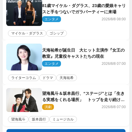
81歳マイケル・ダグラス、23歳の愛娘キャリ
スと手をつないでガラパーティーに来場
エンタメ
2026/8/8 08:00
マイケル・ダグラス
ゴシップ
天海祐希が誕生日 大ヒット主演作『女王の
教室』児童役キャストたちの現在
エンタメ
2026/8/8 07:00
ライターコラム
ドラマ
天海祐希
望海風斗＆坂本昌行、“ステージ”とは「生き
る実感をくれる場所」 トップを走り続ける
原動力を語る
演劇
2026/8/8 07:00
望海風斗
坂本昌行
ミュージカル