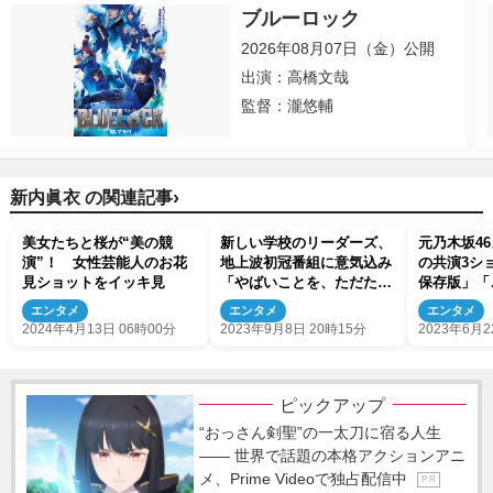
ブルーロック
2026年08月07日（金）公開
出演：高橋文哉
監督：瀧悠輔
›
新内眞衣 の関連記事
美女たちと桜が“美の競
新しい学校のリーダーズ、
元乃木坂4
演”！ 女性芸能人のお花
地上波初冠番組に意気込み
の共演3シ
見ショットをイッキ見
「やばいことを、ただただ
保存版」「
したい」
とファン感
エンタメ
エンタメ
エンタメ
2024年4月13日 06時00分
2023年9月8日 20時15分
2023年6月2
ピックアップ
“おっさん剣聖”の一太刀に宿る人生
―― 世界で話題の本格アクションアニ
メ、Prime Videoで独占配信中
P R