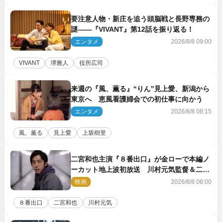
要注意人物・新庄を追う頭脳戦と長野専務の
謎――『VIVANT』第12話を振り返る！
エンタメ
2026/8/8 09:00
VIVANT
堺雅人
役所広司
来週の『風、薫る』“りん”見上愛、新潟から
東京へ 恵風看護婦会での初仕事に向かう
エンタメ
2026/8/8 08:15
風、薫る
見上愛
上坂樹里
二宮和也主演『８番出口』が金ローで本編ノ
ーカット地上波初放送 川村元気監督＆二宮
コメント到着
映画
2026/8/8 08:00
８番出口
二宮和也
川村元気