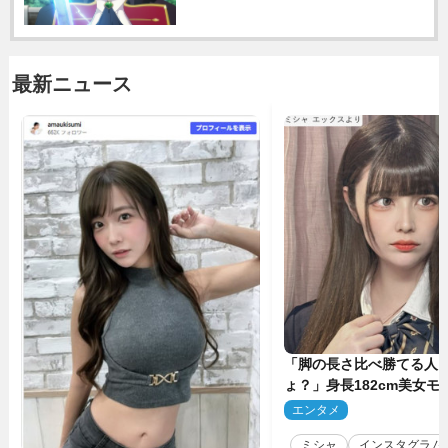
最新ニュース
「脚の長さ比べ勝てる人
ょ？」身長182cm美女モ
のプロポーションにネッ
エンタメ
2
ミシャ
インスタグラム