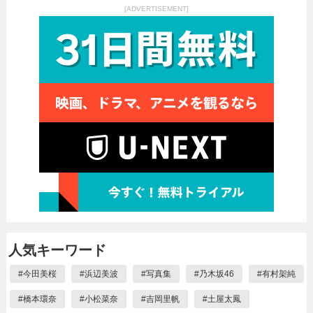
[ADVERTISEMENT]
人気キーワード
#
今田美桜
#
浜辺美波
#
写真集
#
乃木坂46
#
有村架純
#
橋本環奈
#
小松菜奈
#
吉岡里帆
#
土屋太鳳