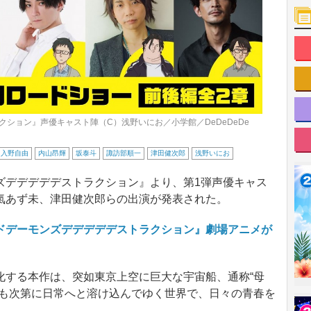
ション』声優キャスト陣（C）浅野いにお／小学館／DeDeDeDe
入野自由
内山昂輝
坂泰斗
諏訪部順一
津田健次郎
浅野いにお
デデデデデストラクション』より、第1弾声優キャス
氣あず未、津田健次郎らの出演が発表された。
ドデーモンズデデデデデストラクション』劇場アニメが
する本作は、突如東京上空に巨大な宇宙船、通称“母
態も次第に日常へと溶け込んでゆく世界で、日々の青春を