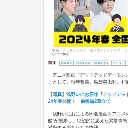
映画『デッドデッドデーモンズデデデデデストラク
Committee
関連 :
種崎敦美
島袋美由利
和氣あず未
白石涼子
アニメ映画『デッドデッドデーモンズ
トとして、種崎敦美、島袋美由利、和
【写真】浅野いにお原作『デッドデッ
24年春公開！ 前後編2章立て
浅野いにおによる同名漫画をアニメ化
艦”が襲来し、絶望的に思えた異常事
満喫する少女たちの物語。