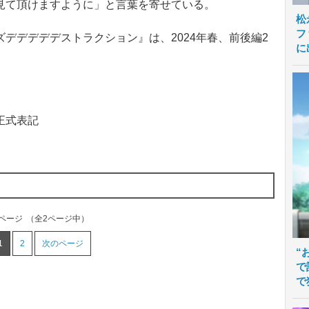
見て頂けますように」と言葉を寄せている。
松
フ
デデデデデストラクション』は、2024年春、前後編2
に
。
正式表記
1ページ
（全2ページ中）
1
2
次のページ
“
で
で