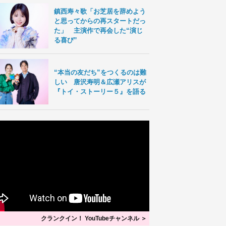
鎮西寿々歌「お芝居を辞めよう
と思ってからの再スタートだっ
た」 主演作で再会した“演じ
る喜び”
“本当の友だち”をつくるのは難
しい 唐沢寿明＆広瀬アリスが
『トイ・ストーリー５』を語る
クランクイン！ YouTubeチャンネル ＞