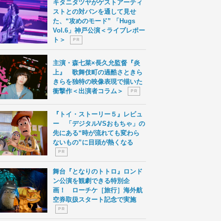
キタニタツヤがゲストアーティ
ストとの対バンを通して見せ
た、“攻めのモード” 「Hugs
Vol.6」神戸公演＜ライブレポー
ト＞
P R
主演・森七菜×長久允監督『炎
上』 歌舞伎町の過酷さときら
きらを独特の映像表現で描いた
衝撃作＜出演者コラム＞
P R
『トイ・ストーリー５』レビュ
ー 「デジタルVSおもちゃ」の
先にある“時が流れても変わら
ないもの”に目頭が熱くなる
P R
舞台『となりのトトロ』ロンド
ン公演を観劇できる特別企
画！ ローチケ［旅行］海外航
空券取扱スタート記念で実施
P R