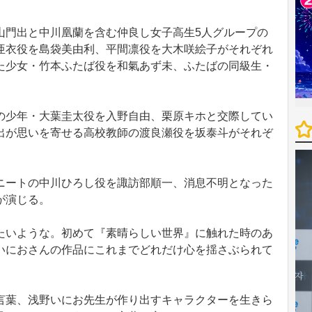
門出と中川凰蘭を含む仲良し女子高生5人グループの
亜衣役を島袋美由利、平間凛役を大木咲絵子がそれぞれ
た少女・竹本ふたば役を和氣あず未、ふたばの同級生・
少年・大葉圭太役を入野自由、栗原キホと交際してい
出が思いを寄せる高校教師の渡良瀬役を坂泰斗がそれぞ
ートの中川ひろし役を諏訪部順一、消息不明となった
が演じる。
いような。初めて『素晴らしい世界』に触れた時のあ
いにおさんの作品にこれまでどれだけ心を揺さぶられて
葉、浅野いにお先生が作り出すキャラクターを生きら