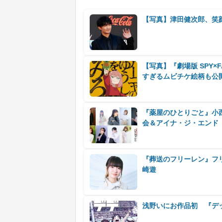
【写真】津田健次郎、笑
【写真】『劇場版 SPY×F
すぎるムビチケ絵柄も公
『薬屋のひとりごと』小
会＆アイナ・ジ・エンド
『葬送のフリーレン』フ
崎遊
浅野いにお作品初 『デ