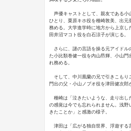
声優キャストとして、親友である小山
ひとり、栗原キホ役を種崎敦美、出元
務める。大学進学時に地方から上京し
田井沼マコト役を白石涼子が演じる。
さらに、謎の言語を操る元アイドルの
た小比類巻健一役を内山昂輝、小山門
れ務める。
そして、中川凰蘭の兄で引きこもりニ
門出の父・小山ノブオ役を津田健次郎
種崎は「泣きたいような、走り出した
の感覚は今でも忘れられません。浅野
きたことか」と感激の様子。
津田は「広がる独自世界、浮遊する言