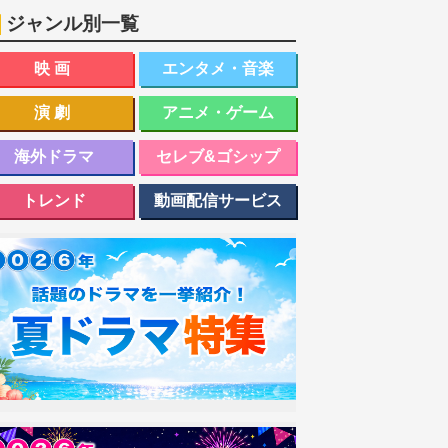
ジャンル別一覧
映画
エンタメ・音楽
演劇
アニメ・ゲーム
海外ドラマ
セレブ&ゴシップ
トレンド
動画配信サービス