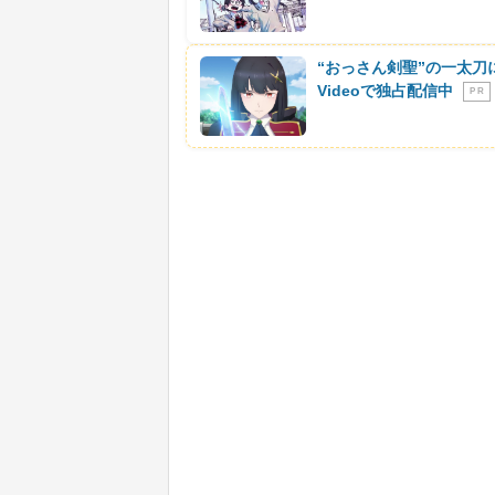
“おっさん剣聖”の一太刀
Videoで独占配信中
P R