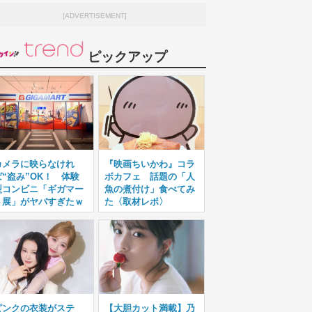
[ADVERTISEMENT]
ピックアップ
カメラに映らなけれ
『映画ちいかわ』コラ
ば“盗み”OK！ 体験
ボカフェ 話題の「人
型コンビニ「ギガマー
魚の煮付け」食べてみ
ト展」がヤバすぎたｗ
た〈取材レポ〉
ピンクの衣装がステ
【大胆カット満載】乃