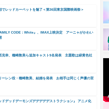
顔でレッドカーペットを魅了＜第36回東京国際映画祭＞
AMILY CODE：White』、IMAX上映決定 アーニャがかわい
開
西克幸、種崎敦美ら追加キャスト9名発表 主題歌は緑黄色社
リーレン役・種崎敦美、結婚を発表 お相手は同じく声優の宮
ッドデッドデーモンズデデデデデストラクション』 アニメ化