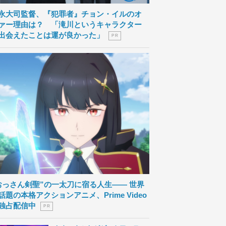
永大司監督、『犯罪者』チョン・イルのオ
ァー理由は？ 「滝川というキャラクター
出会えたことは運が良かった」
P R
おっさん剣聖”の一太刀に宿る人生―― 世界
話題の本格アクションアニメ、Prime Video
独占配信中
P R