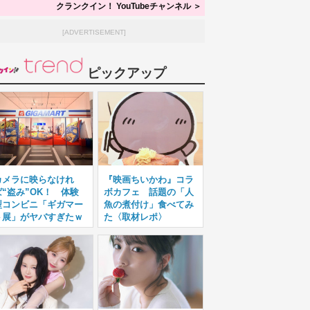
クランクイン！ YouTubeチャンネル ＞
[ADVERTISEMENT]
ピックアップ
カメラに映らなけれ
『映画ちいかわ』コラ
ば“盗み”OK！ 体験
ボカフェ 話題の「人
型コンビニ「ギガマー
魚の煮付け」食べてみ
ト展」がヤバすぎたｗ
た〈取材レポ〉