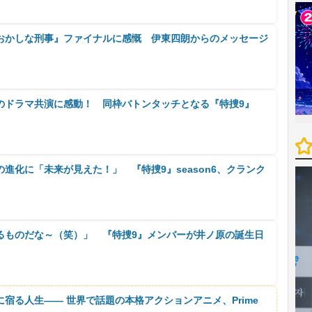
おかしな刑事』ファイナルに感慨 伊東四朗からのメッセージ
のドラマ共演に感動！ 同枠バトンタッチとなる『特捜9』
進化に「未来が見えた！」 『特捜9』season6、クランク
るものだな～（笑）」 『特捜9』メンバーが井ノ原の誕生日
に宿る人生―― 世界で話題の本格アクションアニメ、Prime