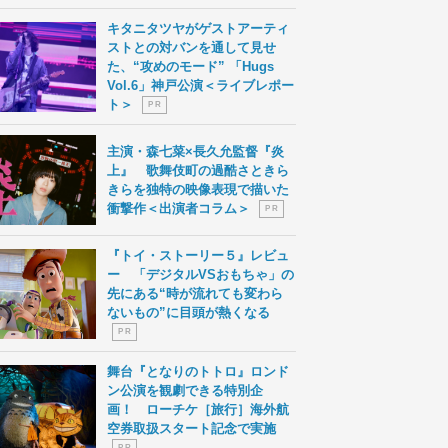
キタニタツヤがゲストアーティ
ストとの対バンを通して見せ
た、“攻めのモード” 「Hugs
Vol.6」神戸公演＜ライブレポー
ト＞
P R
主演・森七菜×長久允監督『炎
上』 歌舞伎町の過酷さときら
きらを独特の映像表現で描いた
衝撃作＜出演者コラム＞
P R
『トイ・ストーリー５』レビュ
ー 「デジタルVSおもちゃ」の
先にある“時が流れても変わら
ないもの”に目頭が熱くなる
P R
舞台『となりのトトロ』ロンド
ン公演を観劇できる特別企
画！ ローチケ［旅行］海外航
空券取扱スタート記念で実施
P R