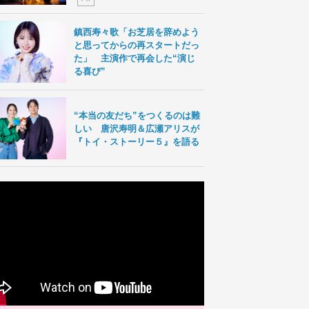
鎮西寿々歌「お芝居を辞めよう
と思ってからの再スタートだっ
た」 主演作で再会した“演じ
る喜び”
“本当の友だち”をつくるのは難
しい 唐沢寿明＆広瀬アリスが
『トイ・ストーリー５』を語る