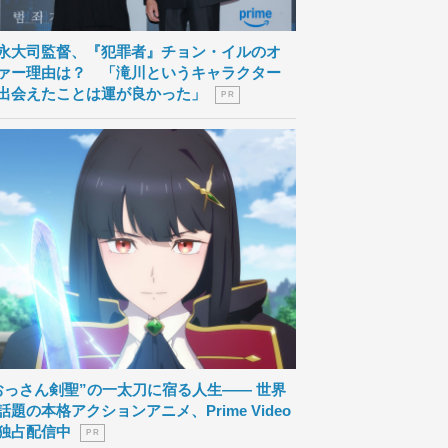
永大司監督、『犯罪者』チョン・イルのオ
ァー理由は？ 「滝川というキャラクター
出会えたことは運が良かった」
P R
おっさん剣聖”の一太刀に宿る人生―― 世界
話題の本格アクションアニメ、Prime Video
独占配信中
P R