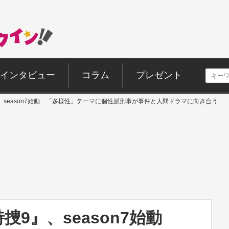
インタビュー
コラム
プレゼント
、season7始動 「多様性」テーマに個性派刑事が事件と人間ドラマに向き合う
捜9』、season7始動