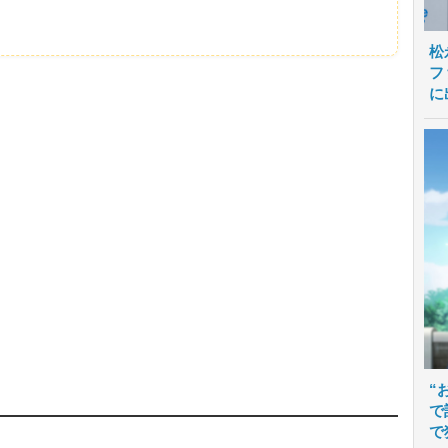
松
フ
に
“
で
で