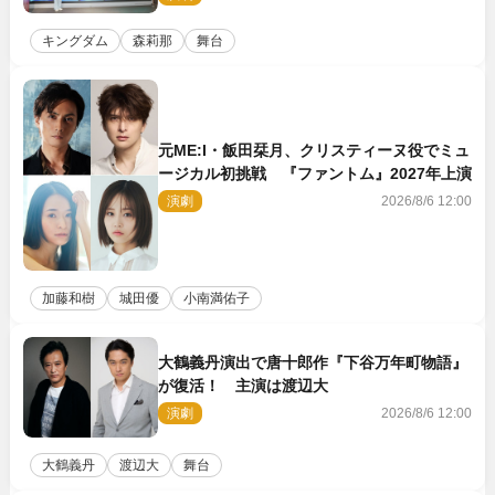
キングダム
森莉那
舞台
元ME:I・飯田栞月、クリスティーヌ役でミュ
ージカル初挑戦 『ファントム』2027年上演
演劇
2026/8/6 12:00
加藤和樹
城田優
小南満佑子
大鶴義丹演出で唐十郎作『下谷万年町物語』
が復活！ 主演は渡辺大
演劇
2026/8/6 12:00
大鶴義丹
渡辺大
舞台