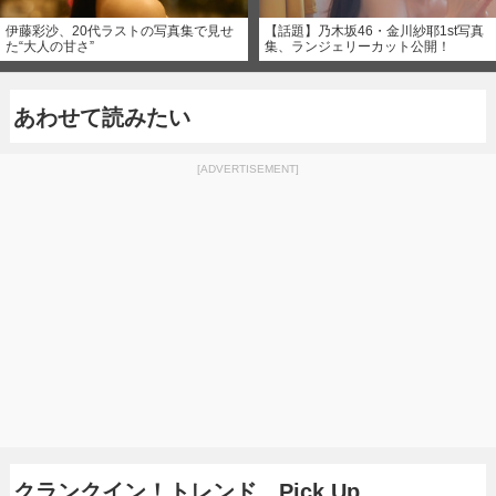
伊藤彩沙、20代ラストの写真集で見せ
【話題】乃木坂46・金川紗耶1st写真
た“大人の甘さ”
集、ランジェリーカット公開！
あわせて読みたい
[ADVERTISEMENT]
クランクイン！トレンド Pick Up