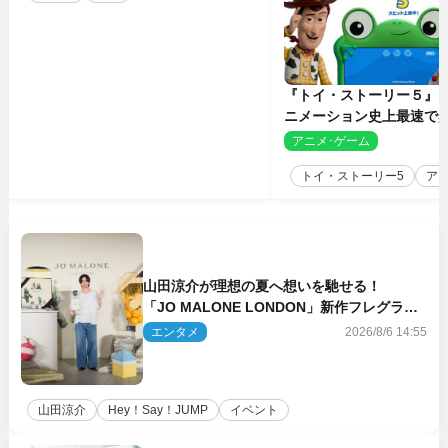
『トイ・ストーリー５』
ニメーション史上最速で興
億円突破 シリーズNo.1
アニメ･ゲーム
2
トイ・ストーリー5
ア
山田涼介が理想の夏へ想いを馳せる！
「JO MALONE LONDON」新作フレグラン
スを体験
エンタメ
2026/8/6 14:55
山田涼介
Hey！Say！JUMP
イベント