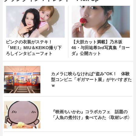
ピンクの衣装がステキ！
【大胆カット満載】乃木坂
「ME:I」MIU＆KEIKO撮り下
46・与田祐希3rd写真集『ヨー
ろしインタビューフォト
ダ』公開カット
カメラに映らなければ“盗み”OK！ 体験
型コンビニ「ギガマート展」がヤバすぎた
ｗ
『映画ちいかわ』コラボカフェ 話題の
「人魚の煮付け」食べてみた〈取材レポ〉