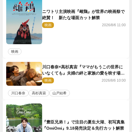
ニワトリ主演映画『雌鶏』が世界の映画祭で
絶賛！ 新たな場面カット解禁
映画
2026/8/6 11:00
映画
川口春奈×高杉真宙『ママがもうこの世界に
いなくても』夫婦の絆と家族の愛を映す場面
写真公開
映画
2026/8/6 10:00
川口春奈
高杉真宙
山戸結希
『豊臣兄弟！』で注目の夏生大湖、初写真集
『OmiOmi』9.18発売決定＆先行カット解禁