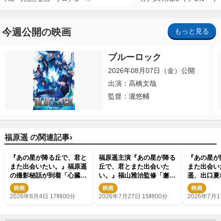
今週公開の映画
もっと見る
ブルーロック
2026年08月07日（金）公開
出演：高橋文哉
監督：瀧悠輔
›
福原遥 の関連記事
『あの星が降る丘で、君と
福原遥主演『あの星が降る
『あの星が
また出会いたい。』福原遥
丘で、君とまた出会いた
また出会い
の撮影秘話が到着「心臓が
い。』福山雅治監修「邂
遥、出口夏
ドックンドックンしてまし
逅」インスパイアムービー
るキャラビ
映画
映画
映画
た」
解禁
2026年8月4日 17時00分
2026年7月27日 15時00分
2026年7月1