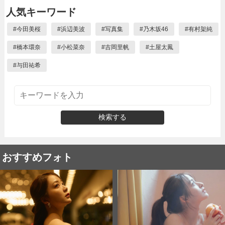
人気キーワード
#
今田美桜
#
浜辺美波
#
写真集
#
乃木坂46
#
有村架純
#
橋本環奈
#
小松菜奈
#
吉岡里帆
#
土屋太鳳
#
与田祐希
検索する
おすすめフォト