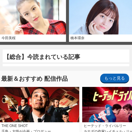
今田美桜
橋本環奈
【総合】今読まれている記事
最新＆おすすめ 配信作品
もっと見る
THE ONE SHOT
ヒーテッド・ライバルリー
千鳥・大悟が企画・プロデュー…
カナダの作家レイチェル・リ