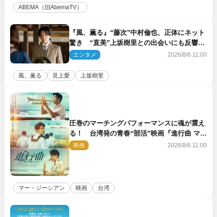
ABEMA（旧AbemaTV）
『風、薫る』“藤次”中村倫也、正体にネット
驚き “直美”上坂樹里との出会いにも反響
「力になってくれそう」「仲良くしなよ！」
エンタメ
2026/8/6 11:00
風、薫る
見上愛
上坂樹里
圧巻のマーチングパフォーマンスに魂が震え
る！ 台湾発の青春“部活”映画『進行曲 マー
チングボーイズ』予告解禁
映画
2026/8/6 11:00
マー・ジーシアン
映画
台湾