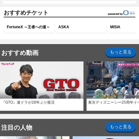
おすすめチケット
FortuneX ～王者への道～
ASKA
MISIA
おすすめ動画
もっと見る
『GTO』連ドラが28年ぶり復活
東京ディズニーシー25周年イ
注目の人物
もっと見る