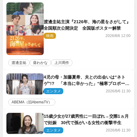
渡邊圭祐主演『2126年、海の星をさがして』
全国順次公開決定 全国版ポスター解禁
映画
2026/8/6 12:00
渡邊圭祐
葵わかな
上川周作
4児の母・加藤夏希、夫との出会いは“ネト
ゲ”!? 「本当に辛かった」“極寒プロポー
ズ”も告白
エンタメ
2026/8/6 11:30
ABEMA（旧AbemaTV）
15歳少女が27歳男性に一目ぼれ→交際1ヵ月
で妊娠 30代で孫がいる女性の衝撃半生
エンタメ
2026/8/6 11:30