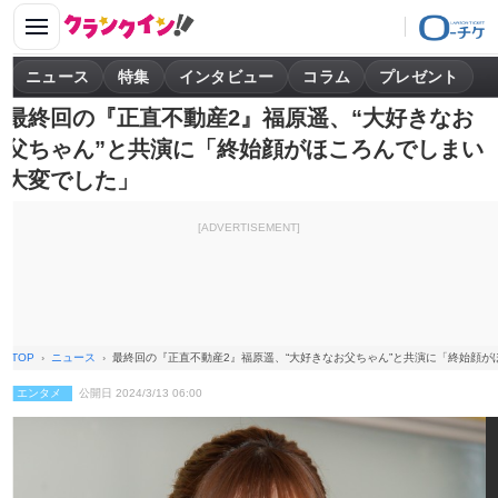
ニュース
特集
インタビュー
コラム
プレゼント
最終回の『正直不動産2』福原遥、“大好きなお
父ちゃん”と共演に「終始顔がほころんでしまい
大変でした」
[ADVERTISEMENT]
TOP
ニュース
最終回の『正直不動産2』福原遥、“大好きなお父ちゃん”と共演に「終始顔
エンタメ
公開日 2024/3/13 06:00