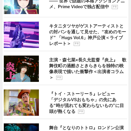
―― 世界で話題の本格アクションアニ
メ、Prime Videoで独占配信中
P R
キタニタツヤがゲストアーティストと
の対バンを通して見せた、“攻めのモー
ド” 「Hugs Vol.6」神戸公演＜ライブ
レポート＞
P R
主演・森七菜×長久允監督『炎上』 歌
舞伎町の過酷さときらきらを独特の映
像表現で描いた衝撃作＜出演者コラム
＞
P R
『トイ・ストーリー５』レビュー
「デジタルVSおもちゃ」の先にあ
る“時が流れても変わらないもの”に目
頭が熱くなる
P R
舞台『となりのトトロ』ロンドン公演