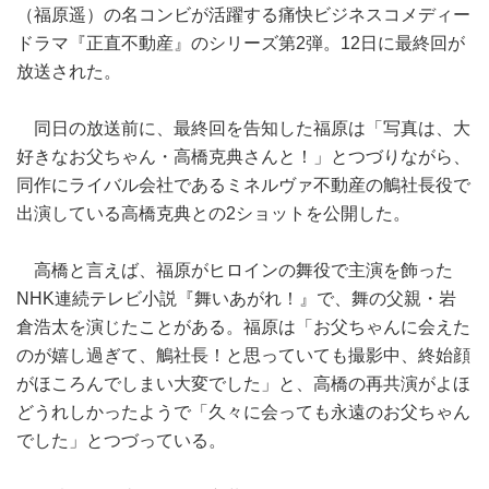
（福原遥）の名コンビが活躍する痛快ビジネスコメディー
ドラマ『正直不動産』のシリーズ第2弾。12日に最終回が
放送された。
同日の放送前に、最終回を告知した福原は「写真は、大
好きなお父ちゃん・高橋克典さんと！」とつづりながら、
同作にライバル会社であるミネルヴァ不動産の鵤社長役で
出演している高橋克典との2ショットを公開した。
高橋と言えば、福原がヒロインの舞役で主演を飾った
NHK連続テレビ小説『舞いあがれ！』で、舞の父親・岩
倉浩太を演じたことがある。福原は「お父ちゃんに会えた
のが嬉し過ぎて、鵤社長！と思っていても撮影中、終始顔
がほころんでしまい大変でした」と、高橋の再共演がよほ
どうれしかったようで「久々に会っても永遠のお父ちゃん
でした」とつづっている。