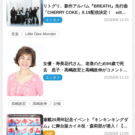
リトグリ、新作アルバム『BREATH』先行曲
「CHERRY COKE」8.19配信決定！ eill書
き下ろしのラブソング
エンタメ
2026/8/6 14:20
音楽
Little Glee Monster
女優・寿美花代さん、老衰のため94歳で死
去 息子・高嶋政宏と高嶋政伸がコメント
「いつもユーモアを忘れない明るく優しい母
エンタメ
2026/8/6 13:10
でした」
高嶋政宏
高嶋政伸
訃報
連載20周年記念イベント『キンキンキングダ
ム』に舞台版カイネ役・森莉那が潜入！【密
着レポート】
演劇
2026/8/6 13:00