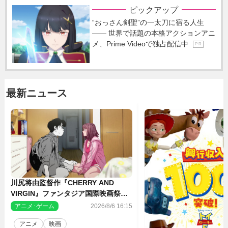
ピックアップ
“おっさん剣聖”の一太刀に宿る人生
―― 世界で話題の本格アクションアニ
メ、Prime Videoで独占配信中
P R
最新ニュース
川尻将由監督作『CHERRY AND
VIRGIN』ファンタジア国際映画祭・
長編アニメ部門で観客賞・金賞受賞！
アニメ･ゲーム
2026/8/6 16:15
アニメ
映画