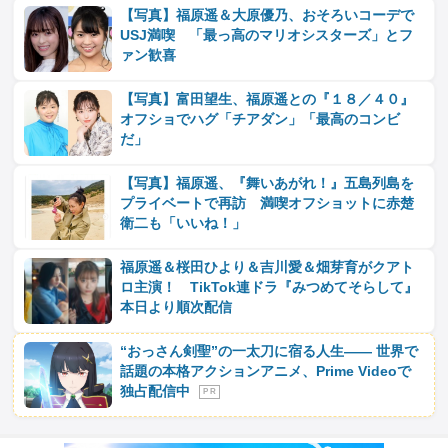
【写真】福原遥＆大原優乃、おそろいコーデで
USJ満喫 「最っ高のマリオシスターズ」とフ
ァン歓喜
【写真】富田望生、福原遥との『１８／４０』
オフショでハグ「チアダン」「最高のコンビ
だ」
【写真】福原遥、『舞いあがれ！』五島列島を
プライベートで再訪 満喫オフショットに赤楚
衛二も「いいね！」
福原遥＆桜田ひより＆吉川愛＆畑芽育がクアト
ロ主演！ TikTok連ドラ『みつめてそらして』
本日より順次配信
“おっさん剣聖”の一太刀に宿る人生―― 世界で
話題の本格アクションアニメ、Prime Videoで
独占配信中
P R