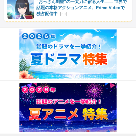
“おっさん剣聖”の一太刀に宿る人生―― 世界で
話題の本格アクションアニメ、Prime Videoで
独占配信中
P R