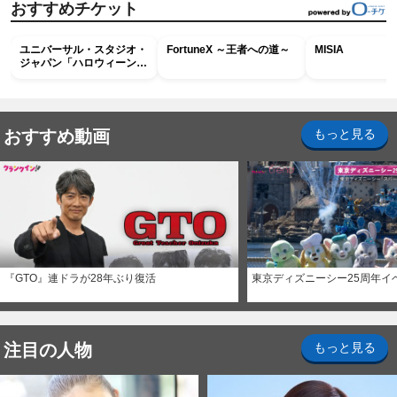
おすすめチケット
ユニバーサル・スタジオ・
FortuneX ～王者への道～
MISIA
ジャパン「ハロウィーン・
ホラー・ナイト ～オール
ナイト～パス」
おすすめ動画
もっと見る
『GTO』連ドラが28年ぶり復活
東京ディズニーシー25周年イ
注目の人物
もっと見る