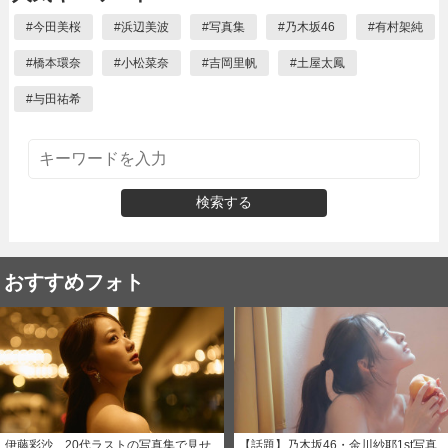
#
今田美桜
#
浜辺美波
#
写真集
#
乃木坂46
#
有村架純
#
橋本環奈
#
小松菜奈
#
吉岡里帆
#
土屋太鳳
#
与田祐希
検索する
おすすめフォト
伊藤彩沙、20代ラストの写真集で見せ
【話題】乃木坂46・金川紗耶1st写真