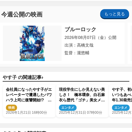
今週公開の映画
もっと見る
ブルーロック
2026年08月07日（金）公開
出演：高橋文哉
監督：瀧悠輔
›
やす子 の関連記事
会社員になったやす子がエ
現役学生にしか見えない美
やす子、初
レベーターで遭遇したパワ
しさ！ 橋本環奈、白石麻
いつもあべ
ハラ上司に復讐開始!?
衣ら歴代「ゴチ」美女メン
年1.30発
『HELP／復讐島』特別映
バーの制服姿に
分のときで
映画
エンタメ
エンタメ
像解禁
す！」
2026年1月21日 16時00分
2025年12月31日 07時00分
2025年12月