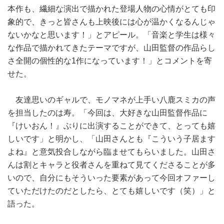
本作も、繊細な演出で描かれた登場人物の心情がとても印
象的で、きっと皆さんも上映後には心が温かくなるんじゃ
ないかなと思います！」とアピール。「音楽と学生は様々
な作品で描かれてきたテーマですが、山田監督の作品らし
さ全開の個性的な1作になっています！」とコメントを寄
せた。
友達思いのギャルで、モノマネが上手い八鹿スミカの声
を担当したのは寿。「今回は、大好きな山田監督作品に
『けいおん！』ぶりに出演することができて、とっても嬉
しいです」と明かし、「山田さんとも『こういう子居ます
よね』と意気投合しながら臨ませてもらいました。山田さ
んは割とキャラと役者さんを重ねて見てくださることが多
いので、自分にもそういった要素があって今回オファーし
ていただけたのだとしたら、とても嬉しいです（笑）」と
語った。