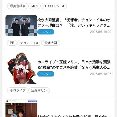
緑黄色社会
ME:I
LE SSERAFIM
松永大司監督、『犯罪者』チョン・イルのオ
ファー理由は？ 「滝川というキャラクター
に出会えたことは本当に運が良かった」
エンタメ
2026/8/6 19:00
PR
チョン・イル
松永大司
ホロライブ・宝鐘マリン、日々の活動を頑張
る“後輩”のすごさを絶賛「なろう系主人公ま
である」
エンタメ
2026/8/6 18:15
ホロライブ
宝鐘マリン
5社からスカウトされた美女30歳、艶やかな