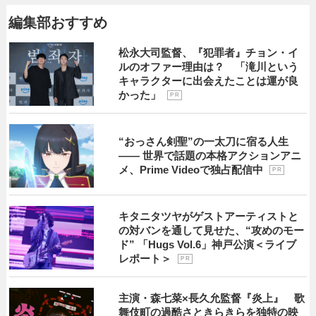
編集部おすすめ
松永大司監督、『犯罪者』チョン・イ
ルのオファー理由は？ 「滝川という
キャラクターに出会えたことは運が良
かった」
P R
“おっさん剣聖”の一太刀に宿る人生
―― 世界で話題の本格アクションアニ
メ、Prime Videoで独占配信中
P R
キタニタツヤがゲストアーティストと
の対バンを通して見せた、“攻めのモー
ド” 「Hugs Vol.6」神戸公演＜ライブ
レポート＞
P R
主演・森七菜×長久允監督『炎上』 歌
舞伎町の過酷さときらきらを独特の映