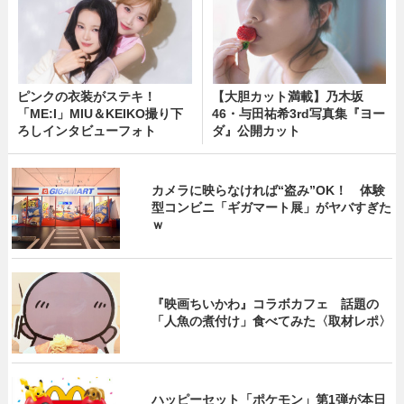
ピンクの衣装がステキ！
【大胆カット満載】乃木坂
「ME:I」MIU＆KEIKO撮り下
46・与田祐希3rd写真集『ヨー
ろしインタビューフォト
ダ』公開カット
カメラに映らなければ“盗み”OK！ 体験
型コンビニ「ギガマート展」がヤバすぎた
ｗ
『映画ちいかわ』コラボカフェ 話題の
「人魚の煮付け」食べてみた〈取材レポ〉
ハッピーセット「ポケモン」第1弾が本日