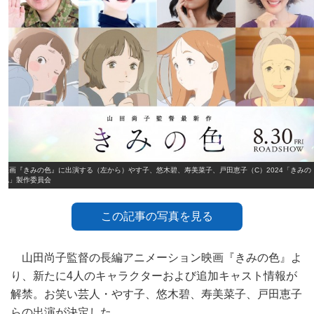
映画『きみの色』に出演する（左から）やす子、悠木碧、寿美菜子、戸田恵子（C）2024「きみの
色」製作委員会
この記事の写真を見る
山田尚子監督の長編アニメーション映画『きみの色』よ
り、新たに4人のキャラクターおよび追加キャスト情報が
解禁。お笑い芸人・やす子、悠木碧、寿美菜子、戸田恵子
らの出演が決定した。