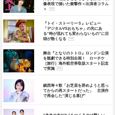
像表現で描いた衝撃作＜出演者コラム
＞
P R
『トイ・ストーリー５』レビュー
「デジタルVSおもちゃ」の先にあ
る“時が流れても変わらないもの”に目
頭が熱くなる
P R
舞台『となりのトトロ』ロンドン公演
を観劇できる特別企画！ ローチケ
［旅行］海外航空券取扱スタート記念
で実施
P R
鎮西寿々歌「お芝居を辞めようと思っ
てからの再スタートだった」 主演作
で再会した“演じる喜び”