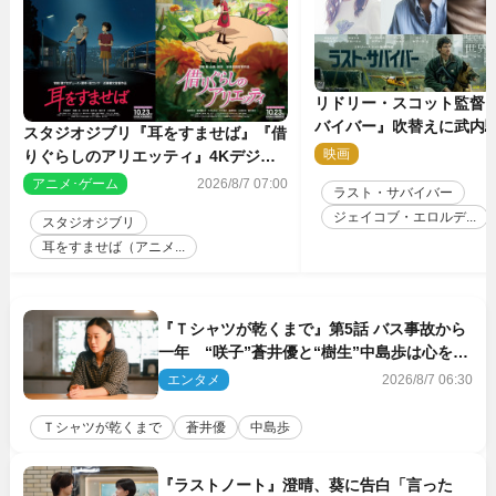
リドリー・スコット監督
バイバー』吹替えに武内
スタジオジブリ『耳をすませば』『借
哉・種崎敦美・井上和彦
映画
2
りぐらしのアリエッティ』4Kデジタ
が集結！
ルリマスターでIMAX上映決定！
アニメ･ゲーム
2026/8/7 07:00
ラスト・サバイバー
ジェイコブ・エロルデ...
スタジオジブリ
耳をすませば（アニメ...
『Ｔシャツが乾くまで』第5話 バス事故から
一年 “咲子”蒼井優と“樹生”中島歩は心を許
しあえる関係に
エンタメ
2026/8/7 06:30
Ｔシャツが乾くまで
蒼井優
中島歩
『ラストノート』澄晴、葵に告白「言った