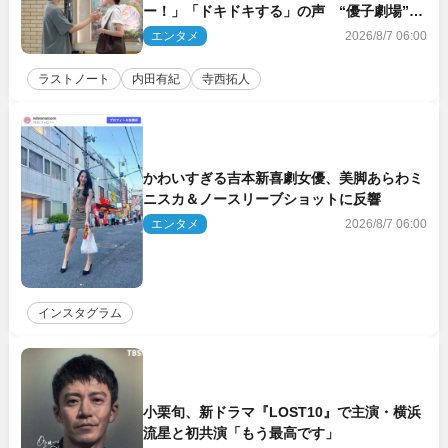
ー！」「ドキドキする」の声 “優子劇場”も
話題
エンタメ
2026/8/7 06:00
ラストノート
内田有紀
寺西拓人
かわいすぎる吉本新喜劇女優、美脚あらわミ
ニスカ＆ノースリーブショットに反響
エンタメ
2026/8/7 06:00
インスタグラム
小栗旬、新ドラマ『LOST10』で主演・横浜
流星と初共演「もう最高です」