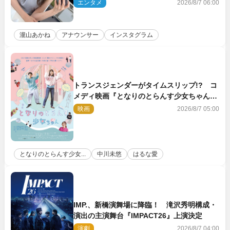
「品がありすぎる」
エンタメ
2026/8/7 06:00
瀧山あかね
アナウンサー
インスタグラム
トランスジェンダーがタイムスリップ!? コ
メディ映画『となりのとらんす少女ちゃん』
11.7公開決定
映画
2026/8/7 05:00
となりのとらんす少女...
中川未悠
はるな愛
IMP.、新橋演舞場に降臨！ 滝沢秀明構成・
演出の主演舞台『IMPACT26』上演決定
演劇
2026/8/7 04:00