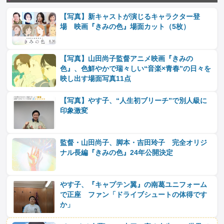
【写真】新キャストが演じるキャラクター登
場 映画『きみの色』場面カット（5枚）
【写真】山田尚子監督アニメ映画『きみの
色』、色鮮やかで瑞々しい“音楽×青春”の日々を
映し出す場面写真11点
【写真】やす子、“人生初ブリーチ”で別人級に
印象激変
監督・山田尚子、脚本・吉田玲子 完全オリジ
ナル長編『きみの色』24年公開決定
やす子、『キャプテン翼』の南葛ユニフォーム
で正座 ファン「ドライブシュートの体得です
か」