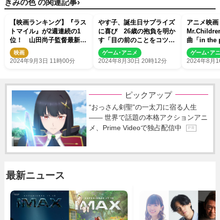
›
きみの色 の関連記事
【映画ランキング】『ラス
やす子、誕生日サプライズ
アニメ映画
トマイル』が2週連続の1
に喜び 26歳の抱負を明か
Mr.Chil
位！ 山田尚子監督最新作
す「目の前のことをコツコ
曲「in the
『きみの色』は7位発進！
ツ」
る主題歌S
映画
ゲーム･アニメ
ゲーム･ア
2024年9月3日 11時00分
2024年8月30日 20時12分
2024年8月1
ピックアップ
“おっさん剣聖”の一太刀に宿る人生
―― 世界で話題の本格アクションアニ
メ、Prime Videoで独占配信中
P R
最新ニュース