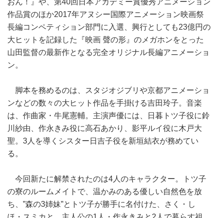
おん！』や、第40回日本アカデミー賞優秀アニメーション
作品賞のほか2017年アヌシー国際アニメーション映画祭
長編コンペティション部門に入選、興行としても23億円の
大ヒットを記録した『映画 聲の形』のメガホンをとった
山田監督の最新作となる完全オリジナル長編アニメーショ
ン。
脚本を務めるのは、スタジオジブリや京都アニメーショ
ンなどの数々の大ヒット作品を手掛ける吉田玲子。音楽
は、作曲家・牛尾憲輔。主演声優には、日暮トツ子役に鈴
川紗由、作永きみ役に高石あかり、影平ルイ役に木戸大
聖。3人を導くシスター日吉子役を新垣結衣が務めてい
る。
今回新たに解禁されたのは4人のキャラクター。トツ子
の寮のルームメイトで、温かみのある優しい自然色を放
ち、”森の3姉妹”とトツ子が勝手に名付けた、さく・し
ほ・スミカと、主人公の1人・作永きみと2人で暮らす祖