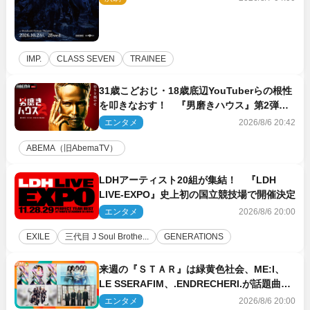
IMP.
CLASS SEVEN
TRAINEE
31歳こどおじ・18歳底辺YouTuberらの根性
を叩きなおす！ 『男磨きハウス』第2弾コ
ーチ陣発表
エンタメ
2026/8/6 20:42
ABEMA（旧AbemaTV）
LDHアーティスト20組が集結！ 『LDH
LIVE‐EXPO』史上初の国立競技場で開催決定
エンタメ
2026/8/6 20:00
EXILE
三代目 J Soul Brothe...
GENERATIONS
来週の『ＳＴＡＲ』は緑黄色社会、ME:I、
LE SSERAFIM、.ENDRECHERI.が話題曲を
パフォーマンス！
エンタメ
2026/8/6 20:00