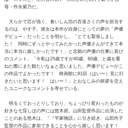
母・作永紫乃だ。
大らかで芯が強く、食いしん坊の百道さくの声を担当す
るのは、やす子。彼女は本作が自身にとっての夢の「声優
デビュー」だったことを明かし、「とても緊張しまし
た！ 同時にずっとやってみたかった声優さんができて本
当に本当に嬉しかったです！」と念願の声優の仕事に喜び
のコメント。「今私は25歳ですが40歳、60歳、と歳を重
ねた際にまた観たいなぁと思いました。声優デビューがこ
の作品でよかったです！ 映画館に81回（はい〜）見に行
きたいと思います！ はい〜！」とおなじみの挨拶を交え
たユニークなコメントを寄せている。
明るくておっとりしており、ちょっぴり変わったものが
好きな七窪しほの声には悠木碧。山田監督作品に出演した
ことのある悠木は、「『平家物語』に引き続き、山田尚子
監督の作品に参加できることを心から嬉しく思います！