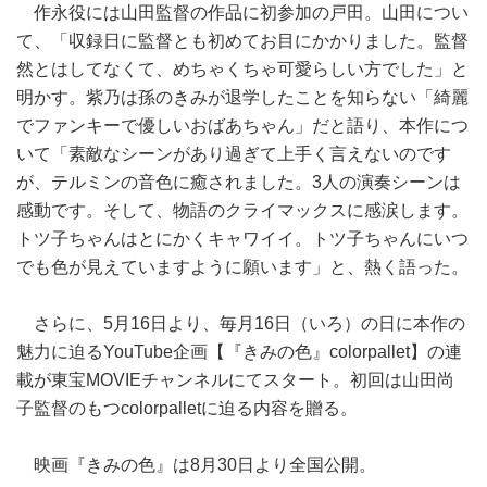
作永役には山田監督の作品に初参加の戸田。山田につい
て、「収録日に監督とも初めてお目にかかりました。監督
然とはしてなくて、めちゃくちゃ可愛らしい方でした」と
明かす。紫乃は孫のきみが退学したことを知らない「綺麗
でファンキーで優しいおばあちゃん」だと語り、本作につ
いて「素敵なシーンがあり過ぎて上手く言えないのです
が、テルミンの音色に癒されました。3人の演奏シーンは
感動です。そして、物語のクライマックスに感涙します。
トツ子ちゃんはとにかくキャワイイ。トツ子ちゃんにいつ
でも色が見えていますように願います」と、熱く語った。
さらに、5月16日より、毎月16日（いろ）の日に本作の
魅力に迫るYouTube企画【『きみの色』colorpallet】の連
載が東宝MOVIEチャンネルにてスタート。初回は山田尚
子監督のもつcolorpalletに迫る内容を贈る。
映画『きみの色』は8月30日より全国公開。