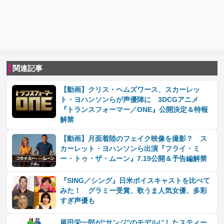
関連記事
【動画】クリス・ヘムズワース、スカーレッ
ト・ヨハンソンらが声優陣に 3DCGアニメ
『トランスフォーマー／ONE』公開決定＆特報
解禁
【動画】月面着陸のフェイク映像を撮影？ ス
カーレット・ヨハンソンら出演『フライ・ミ
ー・トゥ・ザ・ムーン』7.19公開＆予告編解禁
『SING／シング』日米ボイスキャストを比べて
みた！ グラミー受賞、歌うま人気女優、多彩
すぎ声優も
尾田栄一郎が“サンジ”のモデルにしたスティー