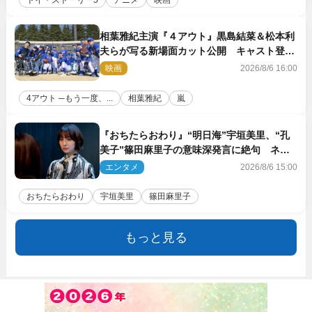
相葉雅紀主演『４アウト』黒島結菜＆松本利
夫らが写る新場面カット公開 キャスト登壇
イベントも決定
映画
2026/8/6 16:00
4アウト ─もう一度、...
相葉雅紀
嵐
『おちたらおわり』“明日海”宇垣美里、“孔
美子”篠田麻里子の意味深発言に絶句 ネッ
ト驚き「まさか」「意外な展開」
エンタメ
2026/8/6 15:00
おちたらおわり
宇垣美里
篠田麻里子
もっと見る