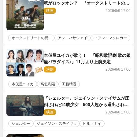
竜がロックオン？ 『オークストリートの異
変』新ビジュアル＆本編映像初解禁
映画
2026/8/6 17:00
オークストリートの異...
アン・ハサウェイ
ユアン・マクレガー
本仮屋ユイカが歌う！ 『昭和歌謡劇 歌の銀
座パラダイス♪』11月より上演決定
演劇
2026/8/6 17:00
本仮屋ユイカ
高垣彩陽
工藤晴香
『シェルター』ジェイソン・ステイサムが圧
倒された14歳少女 500人超から選出された
新鋭ボディ・レイ・ブレスナックとは
映画
2026/8/6 17:00
シェルター
ジェイソン・ステイサ...
ビル・ナイ