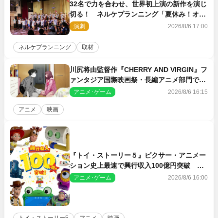
32名で力を合わせ、世界初上演の新作を演じ
切る！ ネルケプランニング「夏休み！オ
ン・ワークショップ2026」レポート【最終
演劇
2026/8/6 17:00
日】
ネルケプランニング
取材
川尻将由監督作『CHERRY AND VIRGIN』フ
ァンタジア国際映画祭・長編アニメ部門で観
客賞・金賞受賞！
アニメ･ゲーム
2026/8/6 16:15
アニメ
映画
『トイ・ストーリー５』ピクサー・アニメー
ション史上最速で興行収入100億円突破 シ
リーズNo.1興収が目前
アニメ･ゲーム
2026/8/6 16:00
トイ・ストーリー5
アニメ
映画