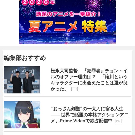
編集部おすすめ
松永大司監督、『犯罪者』チョン・イ
ルのオファー理由は？ 「滝川という
キャラクターに出会えたことは運が良
かった」
P R
“おっさん剣聖”の一太刀に宿る人生
―― 世界で話題の本格アクションアニ
メ、Prime Videoで独占配信中
P R