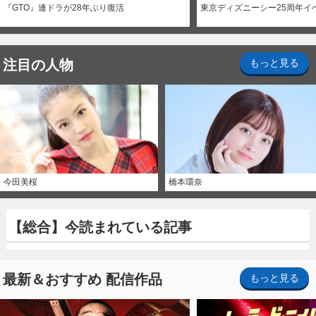
『GTO』連ドラが28年ぶり復活
東京ディズニーシー25周年イ
注目の人物
もっと見る
今田美桜
橋本環奈
【総合】今読まれている記事
最新＆おすすめ 配信作品
もっと見る