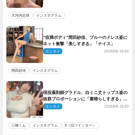
大河内志保
インスタグラム
“役満ボディ”岡田紗佳、ブルーのドレス姿に
ネット衝撃「美しすぎる」「ナイス」
エンタメ
2026/8/6 18:00
岡田紗佳
インスタグラム
現役薬剤師グラドル、白ミニ丈トップス姿の
抜群プロポーションに「素晴らしすぎる」
「すっっっご！」とネット絶賛
エンタメ
2026/8/6 18:00
三橋くん
インスタグラム
X（旧ツイッター）