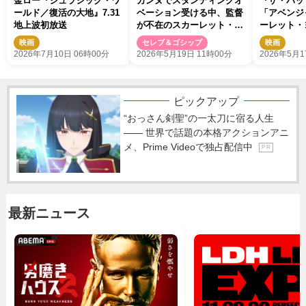
金ロー『ジュラシック・ワ
カンヌでスタンディングオ
『ザ・バッ
ールド／復活の大地』7.31
ベーション受ける中、監督
「アベンジ
地上波初放送
が不在のスカーレット・ヨ
ーレット・
ハンソンに電話→『エクソ
バスチャン
映画
セレブ＆ゴシップ
映画
シスト』撮影中でつながら
ストが正式
2026年7月10日 06時00分
2026年5月19日 11時00分
2026年5月1
ず
ピックアップ
“おっさん剣聖”の一太刀に宿る人生
―― 世界で話題の本格アクションアニ
メ、Prime Videoで独占配信中
P R
最新ニュース