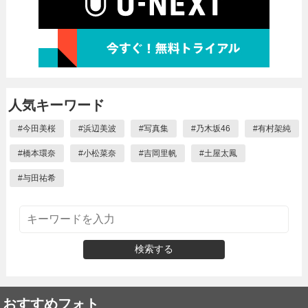
人気キーワード
#
今田美桜
#
浜辺美波
#
写真集
#
乃木坂46
#
有村架純
#
橋本環奈
#
小松菜奈
#
吉岡里帆
#
土屋太鳳
#
与田祐希
検索する
おすすめフォト