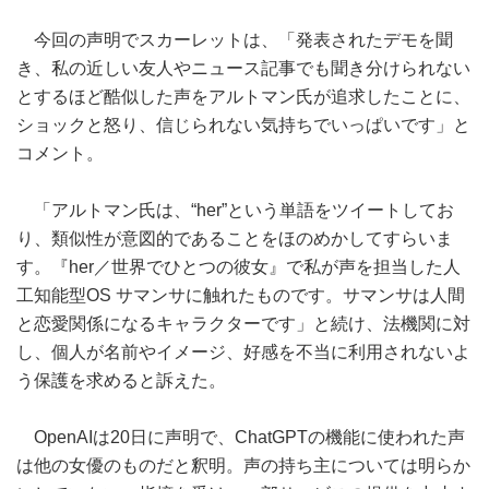
今回の声明でスカーレットは、「発表されたデモを聞
き、私の近しい友人やニュース記事でも聞き分けられない
とするほど酷似した声をアルトマン氏が追求したことに、
ショックと怒り、信じられない気持ちでいっぱいです」と
コメント。
「アルトマン氏は、“her”という単語をツイートしてお
り、類似性が意図的であることをほのめかしてすらいま
す。『her／世界でひとつの彼女』で私が声を担当した人
工知能型OS サマンサに触れたものです。サマンサは人間
と恋愛関係になるキャラクターです」と続け、法機関に対
し、個人が名前やイメージ、好感を不当に利用されないよ
う保護を求めると訴えた。
OpenAIは20日に声明で、ChatGPTの機能に使われた声
は他の女優のものだと釈明。声の持ち主については明らか