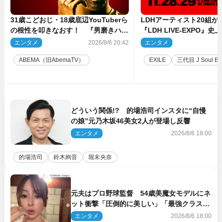
31歳こどおじ・18歳底辺YouTuberら
LDHアーティスト20組
の根性を叩きなおす！ 『男磨きハウ
『LDH LIVE‐EXPO』
ス』第2弾コーチ陣発表
技場で開催決定
エンタメ
2026/8/6 20:42
エンタメ
2
ABEMA（旧AbemaTV）
EXILE
三代目 J Soul Brot
どういう関係!? 的場浩司インスタに“自慢
の娘”元乃木坂46美女2人が登場し反響
エンタメ
2026/8/6 18:00
的場浩司
鈴木絢音
堀未央奈
元夫はプロ野球監督 54歳美魔女モデルにネ
ット衝撃「圧倒的に美しい」「最強クラス」
「うっとり」
エンタメ
2026/8/6 18:00