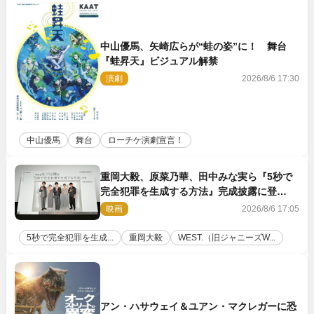
中山優馬、矢崎広らが“蛙の姿”に！ 舞台
『蛙昇天』ビジュアル解禁
演劇
2026/8/6 17:30
中山優馬
舞台
ローチケ演劇宣言！
重岡大毅、原菜乃華、田中みな実ら『5秒で
完全犯罪を生成する方法』完成披露に登
壇！ それぞれのAI活用術も発表
映画
2026/8/6 17:05
5秒で完全犯罪を生成...
重岡大毅
WEST.（旧ジャニーズW...
アン・ハサウェイ＆ユアン・マクレガーに恐