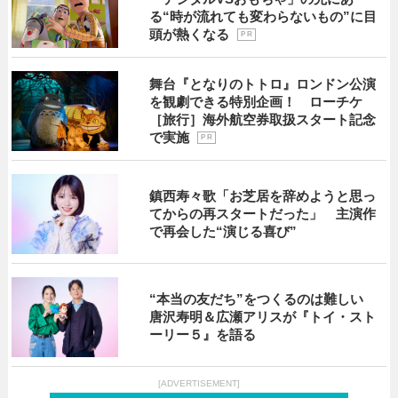
る“時が流れても変わらないもの”に目
頭が熱くなる
P R
舞台『となりのトトロ』ロンドン公演
を観劇できる特別企画！ ローチケ
［旅行］海外航空券取扱スタート記念
で実施
P R
鎮西寿々歌「お芝居を辞めようと思っ
てからの再スタートだった」 主演作
で再会した“演じる喜び”
“本当の友だち”をつくるのは難しい
唐沢寿明＆広瀬アリスが『トイ・スト
ーリー５』を語る
[ADVERTISEMENT]