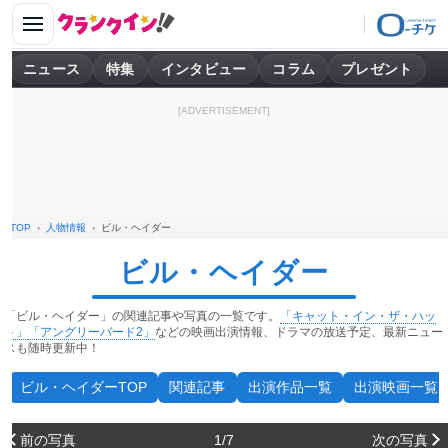
ニュース
特集
インタビュー
コラム
プレゼント
[ADVERTISEMENT]
TOP
人物情報
ビル・ヘイダー
ビル・ヘイダー
「ビル・ヘイダー」の関連記事や写真の一覧です。
「キャット・イン・ザ・ハッ
ト」
「アングリーバード2」
などの映画出演情報、ドラマの放送予定、最新ニュー
スも随時更新中！
ビル・ヘイダーTOP
関連記事
出演作品一覧
出演映画一覧
前の写真
1/7
次の写真