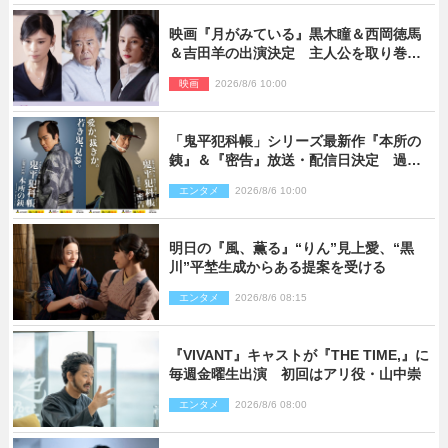
映画『月がみている』黒木瞳＆西岡徳馬
＆吉田羊の出演決定 主人公を取り巻く
重要人物を演じる
映画
2026/8/6 10:00
「鬼平犯科帳」シリーズ最新作『本所の
銕』＆『密告』放送・配信日決定 過去
と現在が繋がるビジュアルも解禁
エンタメ
2026/8/6 10:00
明日の『風、薫る』“りん”見上愛、“黒
川”平埜生成からある提案を受ける
エンタメ
2026/8/6 08:15
『VIVANT』キャストが『THE TIME,』に
毎週金曜生出演 初回はアリ役・山中崇
エンタメ
2026/8/6 08:00