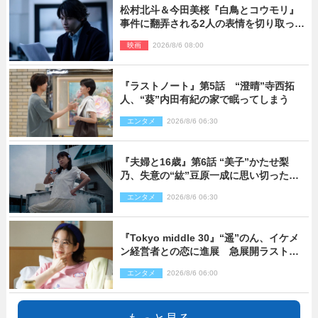
松村北斗＆今田美桜『白鳥とコウモリ』
事件に翻弄される2人の表情を切り取った
場面写真解禁
映画
2026/8/6 08:00
『ラストノート』第5話 “澄晴”寺西拓
人、“葵”内田有紀の家で眠ってしまう
エンタメ
2026/8/6 06:30
『夫婦と16歳』第6話 “美子”かたせ梨
乃、失意の“紘”豆原一成に思い切ったプ
レゼント
エンタメ
2026/8/6 06:30
『Tokyo middle 30』“遥”のん、イケメ
ン経営者との恋に進展 急展開ラストに
騒然「え…いきなり」「嫌な予感」
エンタメ
2026/8/6 06:00