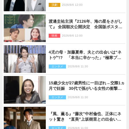
演劇
2026/8/6 12:00
渡邊圭祐主演『2126年、海の星をさがし
て』 全国順次公開決定 全国版ポスター
解禁
映画
2026/8/6 12:00
4児の母・加藤夏希、夫との出会いは“ネ
トゲ”!? 「本当に辛かった」“極寒プロ
ポーズ”も告白
エンタメ
2026/8/6 11:30
15歳少女が27歳男性に一目ぼれ→交際1ヵ
月で妊娠 30代で孫がいる女性の衝撃半
生
エンタメ
2026/8/6 11:30
『風、薫る』“藤次”中村倫也、正体にネ
ット驚き “直美”上坂樹里との出会いに
も反響「力になってくれそう」「仲良く
エンタメ
2026/8/6 11:00