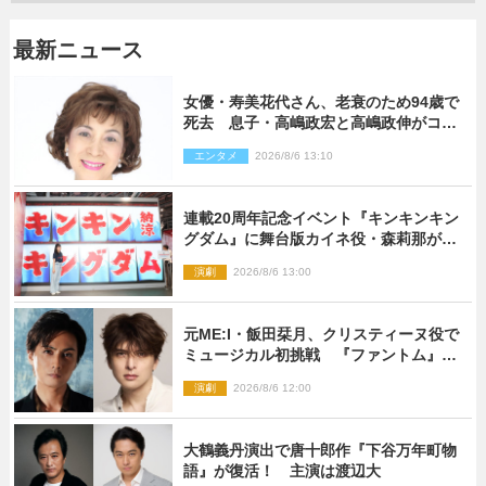
最新ニュース
女優・寿美花代さん、老衰のため94歳で
死去 息子・高嶋政宏と高嶋政伸がコメ
ント「いつもユーモアを忘れない明るく
エンタメ
2026/8/6 13:10
優しい母でした」
連載20周年記念イベント『キンキンキン
グダム』に舞台版カイネ役・森莉那が潜
入！【密着レポート】
演劇
2026/8/6 13:00
元ME:I・飯田栞月、クリスティーヌ役で
ミュージカル初挑戦 『ファントム』
2027年上演
演劇
2026/8/6 12:00
大鶴義丹演出で唐十郎作『下谷万年町物
語』が復活！ 主演は渡辺大