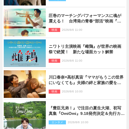
しなよ！」
圧巻のマーチングパフォーマンスに魂が
震える！ 台湾発の青春“部活”映画『進
行曲 マーチングボーイズ』予告解禁
映画
2026/8/6 11:00
ニワトリ主演映画『雌鶏』が世界の映画
祭で絶賛！ 新たな場面カット解禁
映画
2026/8/6 11:00
川口春奈×高杉真宙『ママがもうこの世界
にいなくても』夫婦の絆と家族の愛を映
す場面写真公開
映画
2026/8/6 10:00
『豊臣兄弟！』で注目の夏生大湖、初写
真集『OmiOmi』9.18発売決定＆先行カッ
ト解禁
エンタメ
2026/8/6 10:00