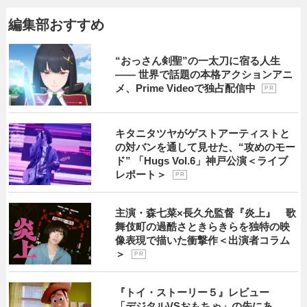
編集部おすすめ
“おっさん剣聖”の一太刀に宿る人生
―― 世界で話題の本格アクションアニ
メ、Prime Videoで独占配信中
P R
キタニタツヤがゲストアーティストと
の対バンを通して見せた、“攻めのモー
ド” 「Hugs Vol.6」神戸公演＜ライブ
レポート＞
P R
主演・森七菜×長久允監督『炎上』 歌
舞伎町の過酷さときらきらを独特の映
像表現で描いた衝撃作＜出演者コラム
＞
P R
『トイ・ストーリー５』レビュー
「デジタルVSおもちゃ」の先にあ