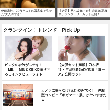
伊藤彩沙、20代ラストの写真集で見せ
【話題】乃木坂46・金川紗耶1st写真
た“大人の甘さ”
集、ランジェリーカット公開！
クランクイン！トレンド Pick Up
ピンクの衣装がステキ！
【大胆カット満載】乃木坂
「ME:I」MIU＆KEIKO撮り下
46・与田祐希3rd写真集『ヨー
ろしインタビューフォト
ダ』公開カット
カメラに映らなければ“盗み”OK！ 体験
型コンビニ「ギガマート展」がヤバすぎた
ｗ