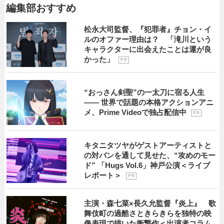
編集部おすすめ
松永大司監督、『犯罪者』チョン・イ
ルのオファー理由は？ 「滝川という
キャラクターに出会えたことは運が良
かった」
P R
“おっさん剣聖”の一太刀に宿る人生
―― 世界で話題の本格アクションアニ
メ、Prime Videoで独占配信中
P R
キタニタツヤがゲストアーティストと
の対バンを通して見せた、“攻めのモー
ド” 「Hugs Vol.6」神戸公演＜ライブ
レポート＞
P R
主演・森七菜×長久允監督『炎上』 歌
舞伎町の過酷さときらきらを独特の映
像表現で描いた衝撃作＜出演者コラム