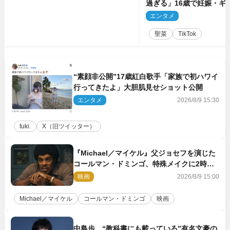
過ぎる」16歳で妊娠・ギ
ル、最新投稿にネット衝
エンタメ
2
る」
聖菜
TikTok
“素顔非公開”17歳紅白歌手「家族で初ハワイ
行ってきたよ」大胆肌見せショット公開
エンタメ
2026/8/9 15:30
tuki.
X（旧ツイッター）
『Michael／マイケル』父ジョセフを演じた
コールマン・ドミンゴ、特殊メイクに2時間
半かかっていた
映画
2026/8/9 15:00
Michael／マイケル
コールマン・ドミンゴ
映画
中島歩、“教科書にも載っている”有名文豪の