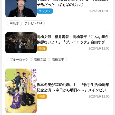
子孫だった「ばぁばのじぃじ」
エンタメ
2026/8/9 13:00
中島歩
テレビ・CM
高橋文哉・櫻井海音・高橋恭平「こんな舞台
挨拶ないよ！」『ブルーロック』自由すぎる
イベントレポート
映画
2026/8/9 12:05
ブルーロック
高橋文哉
高橋恭平
坂本冬美が武家の娘に！ 『歌手生活40周年
記念公演 ～今日から明日へ～』メインビジュ
アル公開
演劇
2026/8/9 12:00