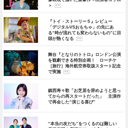
＞
P R
『トイ・ストーリー５』レビュー
「デジタルVSおもちゃ」の先にあ
る“時が流れても変わらないもの”に目
頭が熱くなる
P R
舞台『となりのトトロ』ロンドン公演
を観劇できる特別企画！ ローチケ
［旅行］海外航空券取扱スタート記念
で実施
P R
鎮西寿々歌「お芝居を辞めようと思っ
てからの再スタートだった」 主演作
で再会した“演じる喜び”
“本当の友だち”をつくるのは難しい