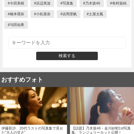
#
今田美桜
#
浜辺美波
#
写真集
#
乃木坂46
#
有村架純
#
橋本環奈
#
小松菜奈
#
吉岡里帆
#
土屋太鳳
#
与田祐希
検索する
おすすめフォト
伊藤彩沙、20代ラストの写真集で見せ
【話題】乃木坂46・金川紗耶1st写真
た“大人の甘さ”
集、ランジェリーカット公開！