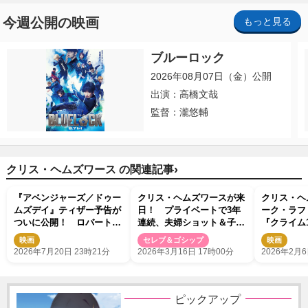
今週公開の映画
もっと見る
ブルーロック
2026年08月07日（金）公開
出演：高橋文哉
監督：瀧悠輔
›
クリス・ヘムズワース の関連記事
『アベンジャーズ／ドゥー
クリス・ヘムズワースが来
クリス・ヘ
ムズデイ』ティザー予告が
日！ プライベートで3年
ーク・ラフ
ついに公開！ ロバート・
連続、夫婦ショット＆子ど
『クライム
ダウニー・Jr.演じるドクタ
もたちのスノボ姿をシェア
解禁 ラー
映画
セレブ＆ゴシップ
映画
ー・ドゥームが姿現す
上映も決定
2026年7月20日 23時21分
2026年3月16日 17時00分
2026年2月6
ピックアップ