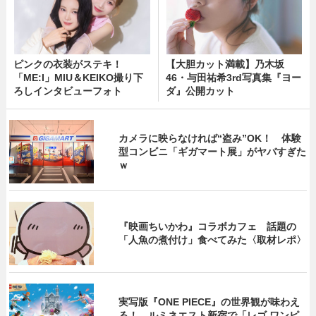
ピンクの衣装がステキ！
【大胆カット満載】乃木坂
「ME:I」MIU＆KEIKO撮り下
46・与田祐希3rd写真集『ヨー
ろしインタビューフォト
ダ』公開カット
カメラに映らなければ“盗み”OK！ 体験
型コンビニ「ギガマート展」がヤバすぎた
ｗ
『映画ちいかわ』コラボカフェ 話題の
「人魚の煮付け」食べてみた〈取材レポ〉
実写版『ONE PIECE』の世界観が味わえ
る！ ルミネエスト新宿で「レゴ ワンピ