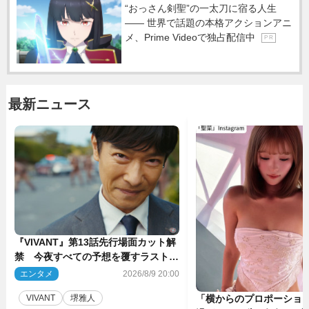
“おっさん剣聖”の一太刀に宿る人生
―― 世界で話題の本格アクションアニ
メ、Prime Videoで独占配信中
P R
最新ニュース
『VIVANT』第13話先行場面カット解
禁 今夜すべての予想を覆すラストシ
ーンが…
エンタメ
2026/8/9 20:00
VIVANT
堺雅人
「横からのプロポーショ