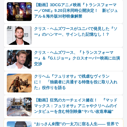
【動画】3DCGアニメ映画『トランスフォーマ
ー／ONE』9.20日米同時公開決定！ 新ビジュ
アル＆海外版30秒映像解禁
クリス・ヘムズワースがユニバで発見した『ソ
ー』のハンマー、サインした記憶なし！？
クリス・ヘムズワース、『トランスフォーマ
ー』＆『G.I.ジョー』クロスオーバー映画に出演
交渉
クリヘム『フュリオサ』で残虐なヴィラン
に！ 「独裁者に共通する特徴を役に取り入れ
た」役作りを語る
【動画】狂気のカーチェイス健在！ 『マッド
マックス：フュリオサ』アニャやクリヘムのイ
ンタビューを含む特別映像“ヤバい改造車編”
“おっさん剣聖”の一太刀に宿る人生―― 世界で