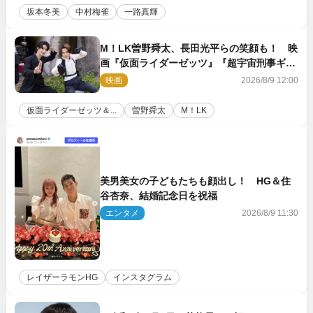
坂本冬美
中村梅雀
一路真輝
M！LK曽野舜太、長田光平らの笑顔も！ 映
画『仮面ライダーゼッツ』『超宇宙刑事ギャ
バン インフィニティ』オフショット到着
映画
2026/8/9 12:00
仮面ライダーゼッツ＆...
曽野舜太
M！LK
美男美女の子どもたちも顔出し！ HG＆住
谷杏奈、結婚記念日を祝福
エンタメ
2026/8/9 11:30
レイザーラモンHG
インスタグラム