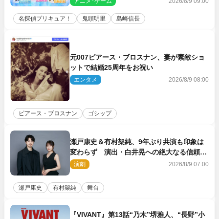
アニメ･ゲーム
2026/8/9 09:00
名探偵プリキュア！
鬼頭明里
島崎信長
元007ピアース・ブロスナン、妻が素敵ショ
ットで結婚25周年をお祝い
エンタメ
2026/8/9 08:00
ピアース・ブロスナン
ゴシップ
瀬戸康史＆有村架純、9年ぶり共演も印象は
変わらず 演出・白井晃への絶大なる信頼を
胸に舞台『キュー』に挑む
演劇
2026/8/9 07:00
瀬戸康史
有村架純
舞台
『VIVANT』第13話“乃木”堺雅人、“長野”小