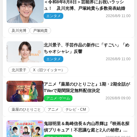
＜令和8年8月8日＞芸能界にお祝いラッシ
ュ！ 及川光博、戸塚純貴ら多数発表結婚
エンタメ
2026/8/9 11:00
及川光博
戸塚純貴
北川景子、手芸作品の新作に「すごい」「め
ちゃオシャレ」反響
エンタメ
2026/8/9 11:00
北川景子
X（旧ツイッター）
アニメ『薬屋のひとりごと』1期・2期全話が
TVerで期間限定無料配信決定
アニメ･ゲーム
2026/8/9 09:00
薬屋のひとりごと
アニメ
テレビ・CM
鬼頭明里＆島崎信長＆内山昂輝は『映画名探
偵プリキュア！不思議な庭と2人の秘密』ゲ
スト声優に決定