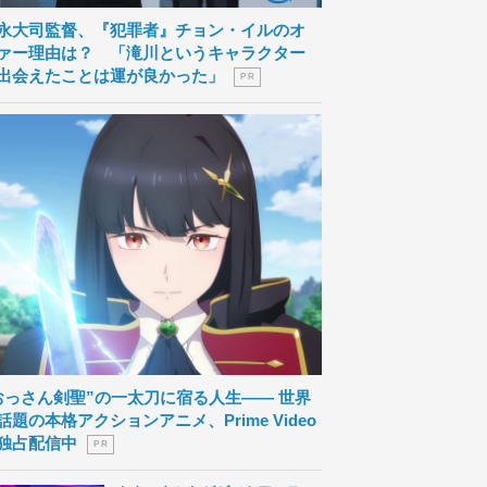
永大司監督、『犯罪者』チョン・イルのオ
ァー理由は？ 「滝川というキャラクター
出会えたことは運が良かった」
P R
おっさん剣聖”の一太刀に宿る人生―― 世界
話題の本格アクションアニメ、Prime Video
独占配信中
P R