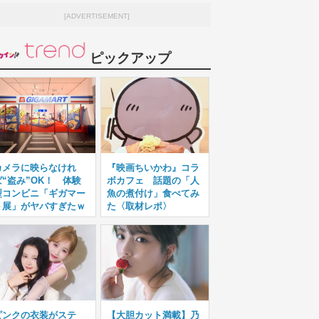
[ADVERTISEMENT]
ピックアップ
カメラに映らなけれ
『映画ちいかわ』コラ
ば“盗み”OK！ 体験
ボカフェ 話題の「人
型コンビニ「ギガマー
魚の煮付け」食べてみ
ト展」がヤバすぎたｗ
た〈取材レポ〉
ピンクの衣装がステ
【大胆カット満載】乃