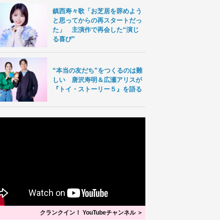
鎮西寿々歌「お芝居を辞めよう
と思ってからの再スタートだっ
た」 主演作で再会した“演じ
る喜び”
“本当の友だち”をつくるのは難
しい 唐沢寿明＆広瀬アリスが
『トイ・ストーリー５』を語る
クランクイン！ YouTubeチャンネル ＞