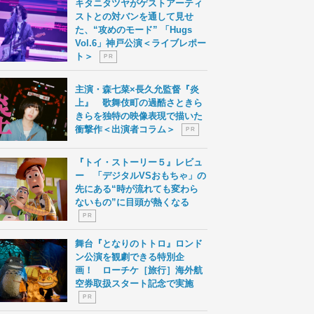
キタニタツヤがゲストアーティ
ストとの対バンを通して見せ
た、“攻めのモード” 「Hugs
Vol.6」神戸公演＜ライブレポー
ト＞
P R
主演・森七菜×長久允監督『炎
上』 歌舞伎町の過酷さときら
きらを独特の映像表現で描いた
衝撃作＜出演者コラム＞
P R
『トイ・ストーリー５』レビュ
ー 「デジタルVSおもちゃ」の
先にある“時が流れても変わら
ないもの”に目頭が熱くなる
P R
舞台『となりのトトロ』ロンド
ン公演を観劇できる特別企
画！ ローチケ［旅行］海外航
空券取扱スタート記念で実施
P R