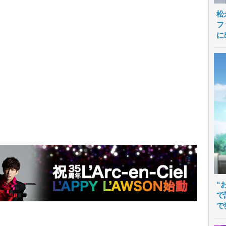
松
フ
に
“
で
で