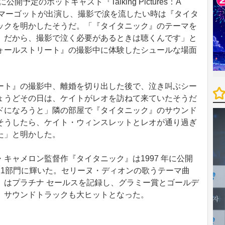
公開予定のポッドキャスト『Talking Pictures：A
t（原題）』にマーゴットが出演し、撮影で涙を流したい時は『タイタ
ックを明かしたそうだ。「『タイタニック』のテーマを
。だから、撮影で泣く必要があるときは聴くんです」と
ォールストリート』の撮影中に体験したシュールな場面
ト』の撮影中、離婚を切り出した後で、泣き叫ぶシー
ょうどその日は、ケイトがレオを訪ねて来ていたそうだ
ドになろうと」隣の部屋で『タイタニック』のサウンド
そうしたら、ケイト・ウィンスレットとレオが通り過ぎ
た」と明かした。
ャメロン監督作『タイタニック』は1997 年に公開
11部門に輝いた。セリーヌ・ディオンの歌うテーマ曲
」はプラチナ セールスを記録し、グラミー賞とゴールデ
。サウンドトラックも大ヒットとなった。