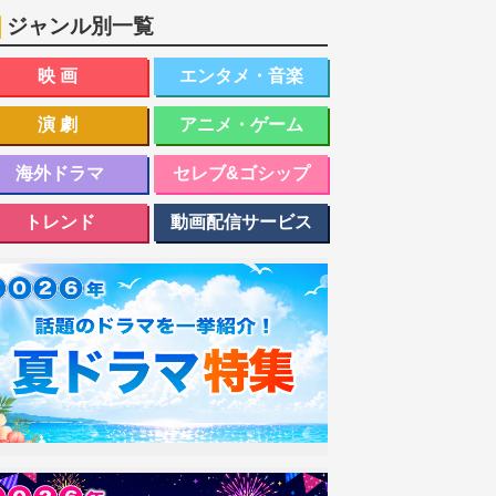
ジャンル別一覧
映画
エンタメ・音楽
演劇
アニメ・ゲーム
海外ドラマ
セレブ&ゴシップ
トレンド
動画配信サービス