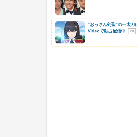
“おっさん剣聖”の一太刀
Videoで独占配信中
P R