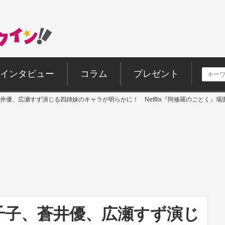
インタビュー
コラム
プレゼント
井優、広瀬すず演じる四姉妹のキャラが明らかに！ Netflix『阿修羅のごとく』場
千子、蒼井優、広瀬すず演じ