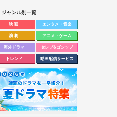
ジャンル別一覧
映画
エンタメ・音楽
演劇
アニメ・ゲーム
海外ドラマ
セレブ&ゴシップ
トレンド
動画配信サービス