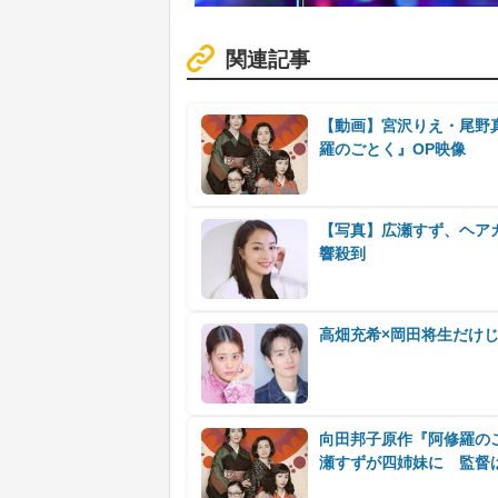
関連記事
【動画】宮沢りえ・尾野
羅のごとく』OP映像
【写真】広瀬すず、ヘア
響殺到
高畑充希×岡田将生だけじ
向田邦子原作『阿修羅の
瀬すずが四姉妹に 監督