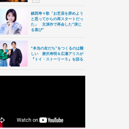
鎮西寿々歌「お芝居を辞めよう
と思ってからの再スタートだっ
た」 主演作で再会した“演じ
る喜び”
“本当の友だち”をつくるのは難
しい 唐沢寿明＆広瀬アリスが
『トイ・ストーリー５』を語る