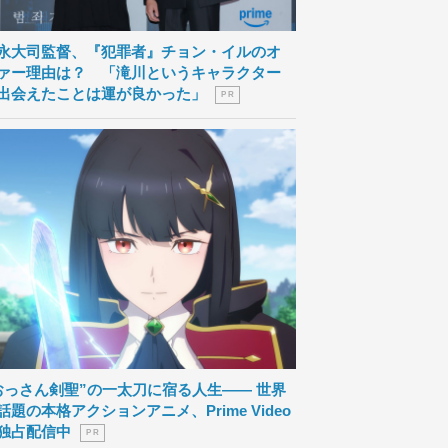
永大司監督、『犯罪者』チョン・イルのオ
ァー理由は？ 「滝川というキャラクター
出会えたことは運が良かった」
P R
おっさん剣聖”の一太刀に宿る人生―― 世界
話題の本格アクションアニメ、Prime Video
独占配信中
P R