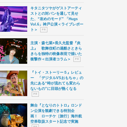
キタニタツヤがゲストアーティ
ストとの対バンを通して見せ
た、“攻めのモード” 「Hugs
Vol.6」神戸公演＜ライブレポー
ト＞
P R
主演・森七菜×長久允監督『炎
上』 歌舞伎町の過酷さときら
きらを独特の映像表現で描いた
衝撃作＜出演者コラム＞
P R
『トイ・ストーリー５』レビュ
ー 「デジタルVSおもちゃ」の
先にある“時が流れても変わら
ないもの”に目頭が熱くなる
P R
舞台『となりのトトロ』ロンド
ン公演を観劇できる特別企
画！ ローチケ［旅行］海外航
空券取扱スタート記念で実施
P R