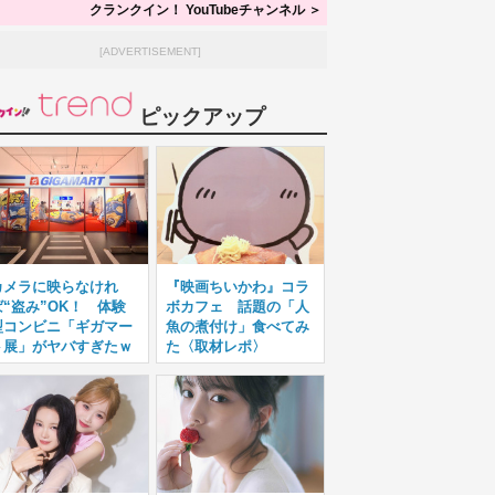
クランクイン！ YouTubeチャンネル ＞
[ADVERTISEMENT]
ピックアップ
カメラに映らなけれ
『映画ちいかわ』コラ
ば“盗み”OK！ 体験
ボカフェ 話題の「人
型コンビニ「ギガマー
魚の煮付け」食べてみ
ト展」がヤバすぎたｗ
た〈取材レポ〉