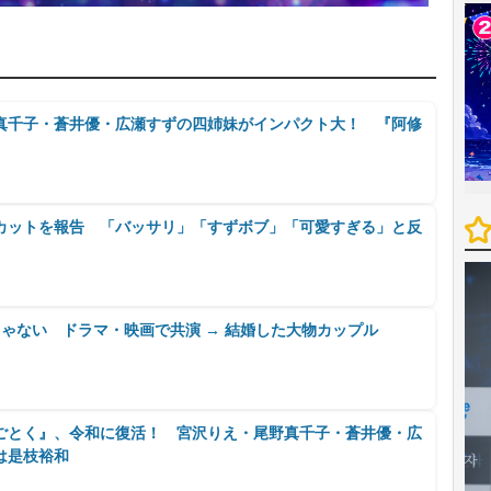
真千子・蒼井優・広瀬すずの四姉妹がインパクト大！ 『阿修
カットを報告 「バッサリ」「すずボブ」「可愛すぎる」と反
ゃない ドラマ・映画で共演 → 結婚した大物カップル
ごとく』、令和に復活！ 宮沢りえ・尾野真千子・蒼井優・広
は是枝裕和