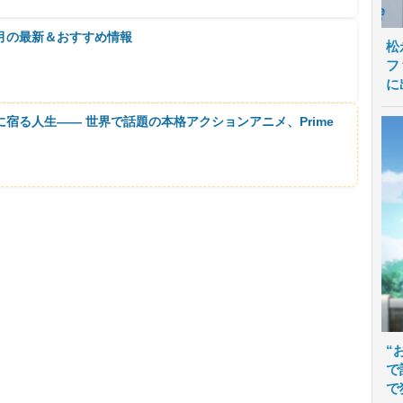
月の最新＆おすすめ情報
松
フ
に
に宿る人生―― 世界で話題の本格アクションアニメ、Prime
“
で
で