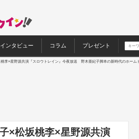
インタビュー
コラム
プレゼント
坂桃李×星野源共演『スロウトレイン』今夜放送 野木亜紀子脚本の新時代のホーム
子×松坂桃李×星野源共演