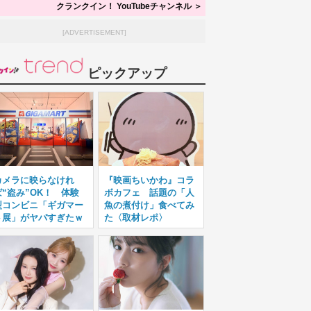
クランクイン！ YouTubeチャンネル ＞
[ADVERTISEMENT]
ピックアップ
カメラに映らなけれ
『映画ちいかわ』コラ
ば“盗み”OK！ 体験
ボカフェ 話題の「人
型コンビニ「ギガマー
魚の煮付け」食べてみ
ト展」がヤバすぎたｗ
た〈取材レポ〉