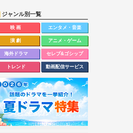
ジャンル別一覧
映画
エンタメ・音楽
演劇
アニメ・ゲーム
海外ドラマ
セレブ&ゴシップ
トレンド
動画配信サービス