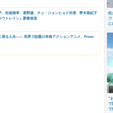
子、松坂桃李、星野源、チュ・ジョンヒョク共演 野木亜紀子
松
ロウトレイン』新春放送
フ
に
に宿る人生―― 世界で話題の本格アクションアニメ、Prime
“
で
で