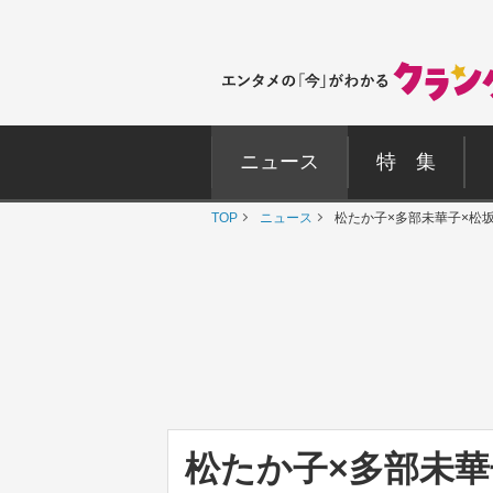
ニュース
特 集
TOP
ニュース
松たか子×多部未華子×松
松たか子×多部未華