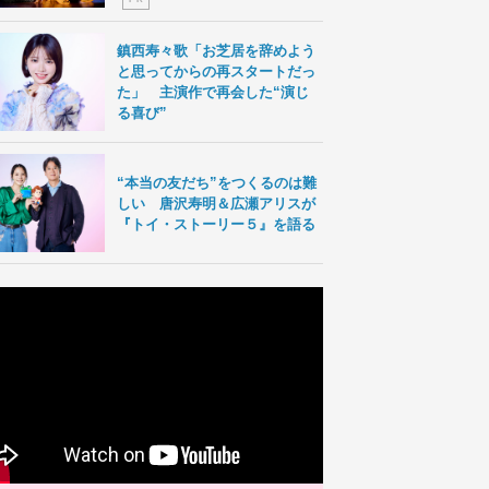
鎮西寿々歌「お芝居を辞めよう
と思ってからの再スタートだっ
た」 主演作で再会した“演じ
る喜び”
“本当の友だち”をつくるのは難
しい 唐沢寿明＆広瀬アリスが
『トイ・ストーリー５』を語る