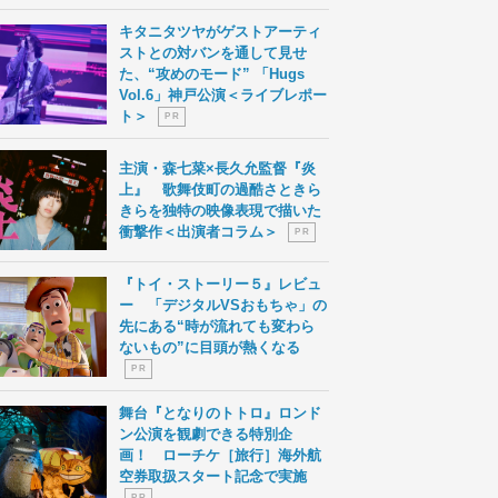
キタニタツヤがゲストアーティ
ストとの対バンを通して見せ
た、“攻めのモード” 「Hugs
Vol.6」神戸公演＜ライブレポー
ト＞
P R
主演・森七菜×長久允監督『炎
上』 歌舞伎町の過酷さときら
きらを独特の映像表現で描いた
衝撃作＜出演者コラム＞
P R
『トイ・ストーリー５』レビュ
ー 「デジタルVSおもちゃ」の
先にある“時が流れても変わら
ないもの”に目頭が熱くなる
P R
舞台『となりのトトロ』ロンド
ン公演を観劇できる特別企
画！ ローチケ［旅行］海外航
空券取扱スタート記念で実施
P R