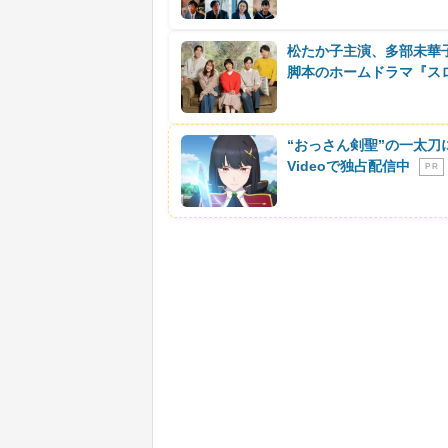
松たか子主演、多部未華
脚本のホームドラマ『ス
“おっさん剣聖”の一太刀
Videoで独占配信中
P R