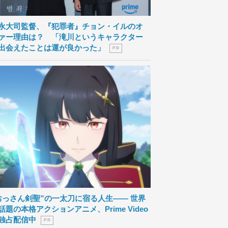
永大司監督、『犯罪者』チョン・イルのオ
ァー理由は？ 「滝川というキャラクター
出会えたことは運が良かった」
P R
おっさん剣聖”の一太刀に宿る人生―― 世界
話題の本格アクションアニメ、Prime Video
独占配信中
P R