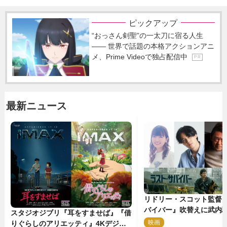
ピックアップ
“おっさん剣聖”の一太刀に宿る人生
―― 世界で話題の本格アクションアニ
メ、Prime Videoで独占配信中
P R
最新ニュース
リドリー・スコット監督
バイバー』吹替えに武内
スタジオジブリ『耳をすませば』『借
哉・種崎敦美・井上和彦
映画
2
りぐらしのアリエッティ』4Kデジタ