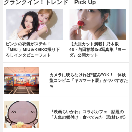
クランクイン！トレンド Pick Up
ピンクの衣装がステキ！
【大胆カット満載】乃木坂
「ME:I」MIU＆KEIKO撮り下
46・与田祐希3rd写真集『ヨー
ろしインタビューフォト
ダ』公開カット
カメラに映らなければ“盗み”OK！ 体験
型コンビニ「ギガマート展」がヤバすぎた
ｗ
『映画ちいかわ』コラボカフェ 話題の
「人魚の煮付け」食べてみた〈取材レポ〉