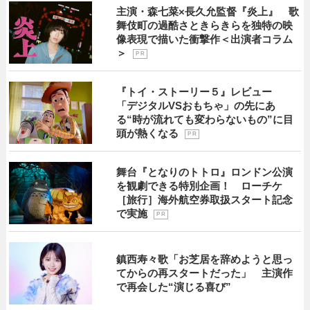
主演・森七菜×長久允監督『炎上』 歌
舞伎町の過酷さときらきらを独特の映
像表現で描いた衝撃作＜出演者コラム
＞
P R
『トイ・ストーリー５』レビュー
「デジタルVSおもちゃ」の先にあ
る“時が流れても変わらないもの”に目
頭が熱くなる
P R
舞台『となりのトトロ』ロンドン公演
を観劇できる特別企画！ ローチケ
［旅行］海外航空券取扱スタート記念
で実施
P R
鎮西寿々歌「お芝居を辞めようと思っ
てからの再スタートだった」 主演作
で再会した“演じる喜び”