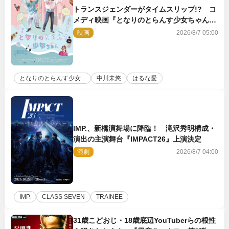
トランスジェンダーがタイムスリップ!? コ
メディ映画『となりのとらんす少女ちゃん』
11.7公開決定
映画
2026/8/7 05:00
となりのとらんす少女...
中川未悠
はるな愛
IMP.、新橋演舞場に降臨！ 滝沢秀明構成・
演出の主演舞台『IMPACT26』上演決定
演劇
2026/8/7 04:00
IMP.
CLASS SEVEN
TRAINEE
31歳こどおじ・18歳底辺YouTuberらの根性