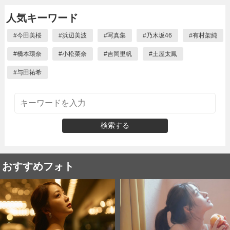
人気キーワード
#
今田美桜
#
浜辺美波
#
写真集
#
乃木坂46
#
有村架純
#
橋本環奈
#
小松菜奈
#
吉岡里帆
#
土屋太鳳
#
与田祐希
検索する
おすすめフォト