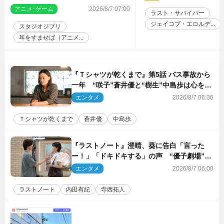
が集結！
ルリマスターでIMAX上映決定！
アニメ･ゲーム
2026/8/7 07:00
ラスト・サバイバー
ジェイコブ・エロルデ...
スタジオジブリ
耳をすませば（アニメ...
『Ｔシャツが乾くまで』第5話 バス事故から
一年 “咲子”蒼井優と“樹生”中島歩は心を許
しあえる関係に
エンタメ
2026/8/7 06:30
Ｔシャツが乾くまで
蒼井優
中島歩
『ラストノート』澄晴、葵に告白「言った
ー！」「ドキドキする」の声 “優子劇場”も
話題
エンタメ
2026/8/7 06:00
ラストノート
内田有紀
寺西拓人