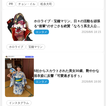
PR
チョン・イル
松永大司
ホロライブ・宝鐘マリン、日々の活動を頑張
る“後輩”のすごさを絶賛「なろう系主人公ま
である」
エンタメ
2026/8/6 18:15
ホロライブ
宝鐘マリン
5社からスカウトされた美女30歳、艶やかな
浴衣姿に反響「可愛過ぎるすぅ」
エンタメ
2026/8/6 18:00
インスタグラム