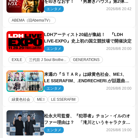
を叩きなおす！ 『男磨きハウス』第2弾コ
ーチ陣発表
エンタメ
2026/8/6 20:42
ABEMA（旧AbemaTV）
LDHアーティスト20組が集結！ 『LDH
LIVE‐EXPO』史上初の国立競技場で開催決定
エンタメ
2026/8/6 20:00
EXILE
三代目 J Soul Brothe...
GENERATIONS
来週の『ＳＴＡＲ』は緑黄色社会、ME:I、
LE SSERAFIM、.ENDRECHERI.が話題曲を
パフォーマンス！
エンタメ
2026/8/6 20:00
緑黄色社会
ME:I
LE SSERAFIM
松永大司監督、『犯罪者』チョン・イルのオ
ファー理由は？ 「滝川というキャラクター
に出会えたことは本当に運が良かった」
エンタメ
2026/8/6 19:00