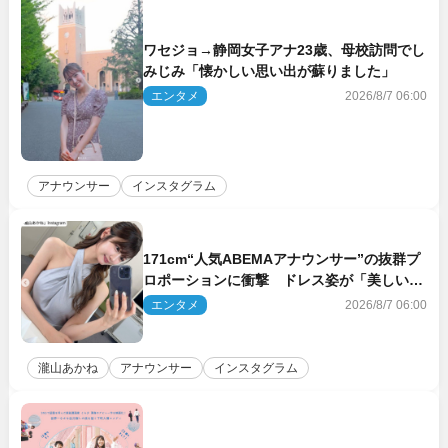
ワセジョ→静岡女子アナ23歳、母校訪問でし
みじみ「懐かしい思い出が蘇りました」
エンタメ
2026/8/7 06:00
アナウンサー
インスタグラム
171cm“人気ABEMAアナウンサー”の抜群プ
ロポーションに衝撃 ドレス姿が「美しい」
「品がありすぎる」
エンタメ
2026/8/7 06:00
瀧山あかね
アナウンサー
インスタグラム