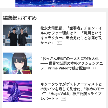
編集部おすすめ
松永大司監督、『犯罪者』チョン・イ
ルのオファー理由は？ 「滝川という
キャラクターに出会えたことは運が良
かった」
P R
“おっさん剣聖”の一太刀に宿る人生
―― 世界で話題の本格アクションアニ
メ、Prime Videoで独占配信中
P R
キタニタツヤがゲストアーティストと
の対バンを通して見せた、“攻めのモー
ド” 「Hugs Vol.6」神戸公演＜ライブ
レポート＞
P R