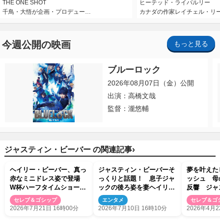
THE ONE SHOT
ヒーテッド・ライバルリー
千鳥・大悟が企画・プロデュー…
カナダの作家レイチェル・リ
今週公開の映画
もっと見る
ブルーロック
2026年08月07日（金）公開
出演：高橋文哉
監督：瀧悠輔
›
ジャスティン・ビーバー の関連記事
ヘイリー・ビーバー、真っ
ジャスティン・ビーバーそ
夢を叶えた
赤なミニドレス姿で登場
っくりと話題！ 息子ジャ
ッシュ 母
W杯ハーフタイムショー出
ックの後ろ姿を妻ヘイリー
反響 ジャ
演の夫ジャスティンとアフ
が公開
バーとコー
セレブ＆ゴシップ
エンタメ
セレブ＆ゴ
ターパーティーへ
2026年7月21日 16時00分
2026年7月10日 16時10分
2026年4月2