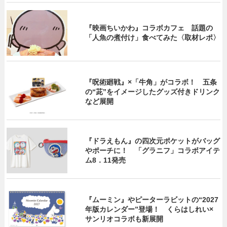
『映画ちいかわ』コラボカフェ 話題の
「人魚の煮付け」食べてみた〈取材レポ〉
『呪術廻戦』×「牛角」がコラボ！ 五条
の“茈”をイメージしたグッズ付きドリンク
など展開
『ドラえもん』の四次元ポケットがバッグ
やポーチに！ 「グラニフ」コラボアイテ
ム8．11発売
『ムーミン』やピーターラビットの“2027
年版カレンダー”登場！ くらはしれい×
サンリオコラボも新展開