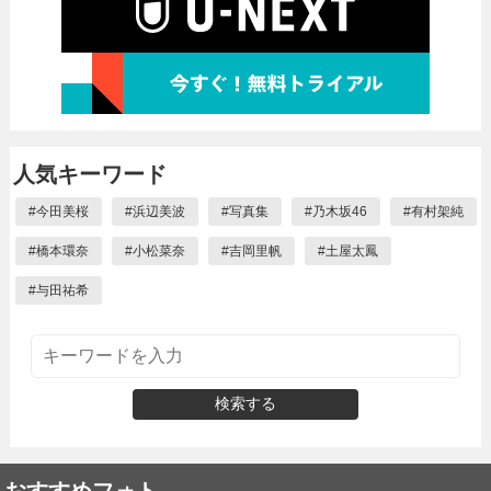
人気キーワード
#
今田美桜
#
浜辺美波
#
写真集
#
乃木坂46
#
有村架純
#
橋本環奈
#
小松菜奈
#
吉岡里帆
#
土屋太鳳
#
与田祐希
検索する