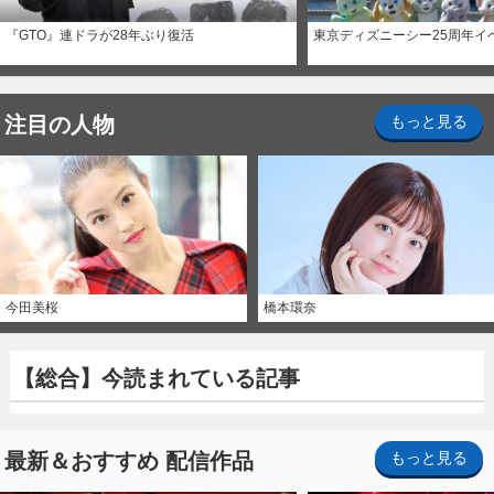
『GTO』連ドラが28年ぶり復活
東京ディズニーシー25周年イ
注目の人物
もっと見る
今田美桜
橋本環奈
【総合】今読まれている記事
最新＆おすすめ 配信作品
もっと見る