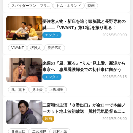
スパイダーマン：ブラ...
トム・ホランド
映画
要注意人物・新庄を追う頭脳戦と長野専務の
謎――『VIVANT』第12話を振り返る！
エンタメ
2026/8/8 09:00
VIVANT
堺雅人
役所広司
来週の『風、薫る』“りん”見上愛、新潟から
東京へ 恵風看護婦会での初仕事に向かう
エンタメ
2026/8/8 08:15
風、薫る
見上愛
上坂樹里
二宮和也主演『８番出口』が金ローで本編ノ
ーカット地上波初放送 川村元気監督＆二宮
コメント到着
映画
2026/8/8 08:00
８番出口
二宮和也
川村元気