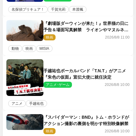
名探偵プリキュア！
千賀光莉
本渡楓
『劇場版ダーウィンが来た！』世界猫の日に
予告＆場面写真解禁 ライオンやマヌルネコ
の赤ちゃんが大集合
映画
2026/8/8 11:00
動物
映画
MISIA
手越祐也ボーカルバンド「T.N.T」がアニメ
『朱色の仮面』宣伝大使に就任決定
アニメ･ゲーム
2026/8/8 10:00
アニメ
手越祐也
『スパイダーマン：BND』トム・ホランドが
アクション撮影の裏側を明かす特別映像解禁
映画
2026/8/8 10:00