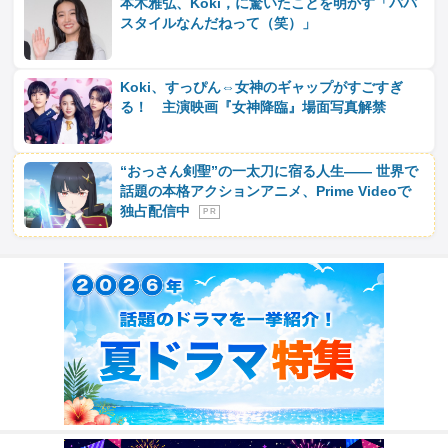
本木雅弘、Koki，に驚いたことを明かす「パパ
スタイルなんだねって（笑）」
Koki、すっぴん⇔女神のギャップがすごすぎ
る！ 主演映画『女神降臨』場面写真解禁
“おっさん剣聖”の一太刀に宿る人生―― 世界で
話題の本格アクションアニメ、Prime Videoで
独占配信中
P R