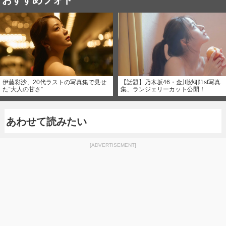
おすすめフォト
伊藤彩沙、20代ラストの写真集で見せ
【話題】乃木坂46・金川紗耶1st写真
た“大人の甘さ”
集、ランジェリーカット公開！
あわせて読みたい
[ADVERTISEMENT]