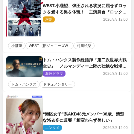
WEST.小瀧望、弾圧される状況に屈せずロッ
クを愛する男を体現！ 主演舞台『ロックン
ロール』ビジュアル解禁
演劇
2026/8/8 12:00
小瀧望
WEST.（旧ジャニーズW...
村川絵梨
トム・ハンクス製作総指揮『第二次世界大戦
全史』 ノルマンディー上陸の壮絶な戦場を
収めた特別映像解禁
海外ドラマ
2026/8/8 12:00
トム・ハンクス
ドキュメンタリー
“港区女子”系AKB48元メンバー38歳、清楚
な浴衣姿に反響「相変わらず美しい」
エンタメ
2026/8/8 12:00