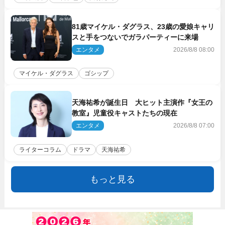
81歳マイケル・ダグラス、23歳の愛娘キャリ
スと手をつないでガラパーティーに来場
エンタメ
2026/8/8 08:00
マイケル・ダグラス
ゴシップ
天海祐希が誕生日 大ヒット主演作『女王の
教室』児童役キャストたちの現在
エンタメ
2026/8/8 07:00
ライターコラム
ドラマ
天海祐希
もっと見る