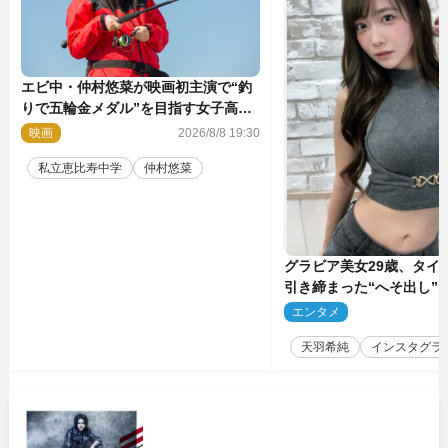
エビ中・仲村悠菜が映画初主演で“釣
りで五輪金メダル”を目指す女子高生
に！ 映画『つりこまち』今秋公開
映画
2026/8/8 19:30
私立恵比寿中学
仲村悠菜
グラビア美女29歳、タイ
引き締まった“へそ出し”
「可愛い過ぎる」
エンタメ
2
天羽希純
インスタグラ