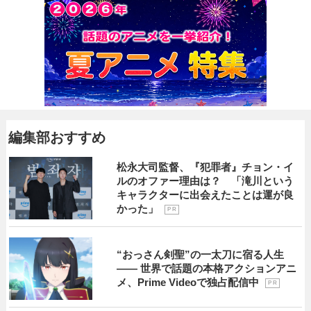
編集部おすすめ
松永大司監督、『犯罪者』チョン・イ
ルのオファー理由は？ 「滝川という
キャラクターに出会えたことは運が良
かった」
P R
“おっさん剣聖”の一太刀に宿る人生
―― 世界で話題の本格アクションアニ
メ、Prime Videoで独占配信中
P R