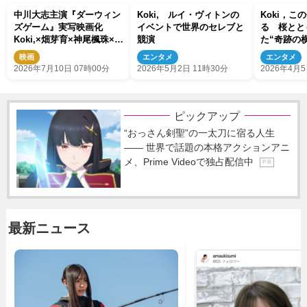
中川大志主演『ダーウィン
Koki, ルイ・ヴィトンの
Koki，こ
ズゲーム』実写映画化
イベントで世界のセレブと
る 桜とと
Koki,×畑芽育×神尾楓珠×山
競演
た“奇跡の
本耕史ら豪華キャスト集結
映画
エンタメ
エンタメ
2026年7月10日 07時00分
2026年5月2日 11時30分
2026年4月5
ピックアップ
“おっさん剣聖”の一太刀に宿る人生
―― 世界で話題の本格アクションアニ
メ、Prime Videoで独占配信中
P R
最新ニュース