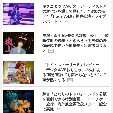
キタニタツヤがゲストアーティストと
の対バンを通して見せた、“攻めのモー
ド” 「Hugs Vol.6」神戸公演＜ライブ
レポート＞
P R
主演・森七菜×長久允監督『炎上』 歌
舞伎町の過酷さときらきらを独特の映
像表現で描いた衝撃作＜出演者コラム
＞
P R
『トイ・ストーリー５』レビュー
「デジタルVSおもちゃ」の先にあ
る“時が流れても変わらないもの”に目
頭が熱くなる
P R
舞台『となりのトトロ』ロンドン公演
を観劇できる特別企画！ ローチケ
［旅行］海外航空券取扱スタート記念
で実施
P R