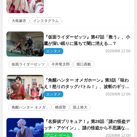
大島麻衣
インスタグラム
『仮面ライダーゼッツ』第47話「救う」、小
鷹が深い眠りに落ちて闇に消える…？
エンタメ
2026/8/8 12:00
仮面ライダーゼッツ
今井竜太郎
堀口真帆
『角醒ハンター オメガホーン』第3話「味わ
え！怒りのタッグバトル！」、波斬のギリコ
がハンターバトルを挑んできた！
エンタメ
2026/8/8 12:00
角醒ハンター オメガ...
楢原聖
国上将大
『名探偵プリキュア！』第28話「謎の怪盗デ
ッチ・アゲイン」、謎の怪盗から不思議な予
告状が届く
アニメ･ゲーム
2026/8/8 12:00