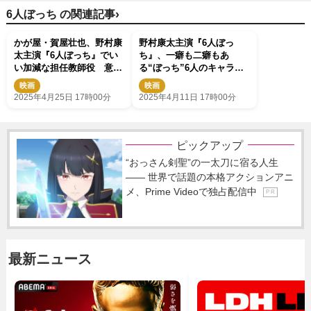
›
6人ぼっち の関連記事
かが屋・賀屋壮也、野村康
野村康太主演『6人ぼっ
太主演『6人ぼっち』でい
ち』、一癖も二癖もあ
い加減な担任教師役 意外
る“ぼっち”6人のキャラク
な共通点も発覚
ター写真到着
映画
映画
2025年4月25日 17時00分
2025年4月11日 17時00分
ピックアップ
“おっさん剣聖”の一太刀に宿る人生
―― 世界で話題の本格アクションアニ
メ、Prime Videoで独占配信中
P R
最新ニュース