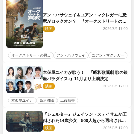
アン・ハサウェイ＆ユアン・マクレガーに恐
竜がロックオン？ 『オークストリートの異
変』新ビジュアル＆本編映像初解禁
映画
2026/8/6 17:00
オークストリートの異...
アン・ハサウェイ
ユアン・マクレガー
本仮屋ユイカが歌う！ 『昭和歌謡劇 歌の銀
座パラダイス♪』11月より上演決定
演劇
2026/8/6 17:00
本仮屋ユイカ
高垣彩陽
工藤晴香
『シェルター』ジェイソン・ステイサムが圧
倒された14歳少女 500人超から選出された
新鋭ボディ・レイ・ブレスナックとは
映画
2026/8/6 17:00