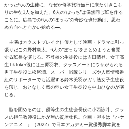
かった5人の生徒に、なぜか修学旅行当日に来た引きこも
りの生徒1人を加えた、6人の“ぼっち”は偶然同じ班を作る
ことに。広島での6人の“ぼっち”の奇妙な班行動は、思わ
ぬ方向へと向かい始める―。
主演はネクストブレイク俳優として映画・ドラマに引っ
張りだこの野村康太。6人の“ぼっち”をまとめようと奮闘
する班長を演じる。不登校の生徒役には吉田晴登。女子高
生TikToker役には三原羽衣。クラスメートにウザがられる
男子生徒役に松尾潤。スーパー戦隊シリーズや人気情報番
組のリポーターでも活躍する鈴木美羽がガリ勉女子生徒役
を演じ、おとなしく気の弱い女子生徒役を中山ひなのが演
じる。
脇を固めるのは、優等生の生徒会長役に小西詠斗、クラ
スの担任教師役にかが屋の賀屋壮也。企画・脚本は『ハケ
ンアニメ！』（2022）で日本アカデミー賞優秀脚本賞を