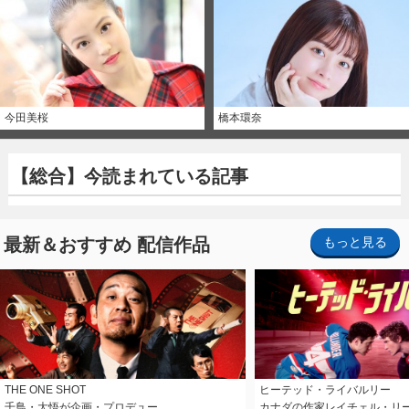
今田美桜
橋本環奈
【総合】今読まれている記事
最新＆おすすめ 配信作品
もっと見る
THE ONE SHOT
ヒーテッド・ライバルリー
千鳥・大悟が企画・プロデュー…
カナダの作家レイチェル・リ