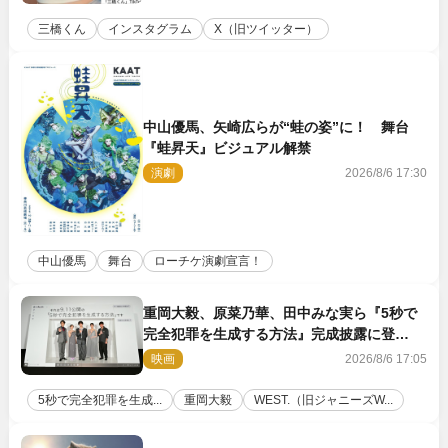
三橋くん
インスタグラム
X（旧ツイッター）
中山優馬、矢崎広らが“蛙の姿”に！ 舞台
『蛙昇天』ビジュアル解禁
演劇
2026/8/6 17:30
中山優馬
舞台
ローチケ演劇宣言！
重岡大毅、原菜乃華、田中みな実ら『5秒で
完全犯罪を生成する方法』完成披露に登
壇！ それぞれのAI活用術も発表
映画
2026/8/6 17:05
5秒で完全犯罪を生成...
重岡大毅
WEST.（旧ジャニーズW...