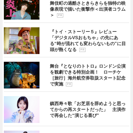
舞伎町の過酷さときらきらを独特の映
像表現で描いた衝撃作＜出演者コラム
＞
P R
『トイ・ストーリー５』レビュー
「デジタルVSおもちゃ」の先にあ
る“時が流れても変わらないもの”に目
頭が熱くなる
P R
舞台『となりのトトロ』ロンドン公演
を観劇できる特別企画！ ローチケ
［旅行］海外航空券取扱スタート記念
で実施
P R
鎮西寿々歌「お芝居を辞めようと思っ
てからの再スタートだった」 主演作
で再会した“演じる喜び”