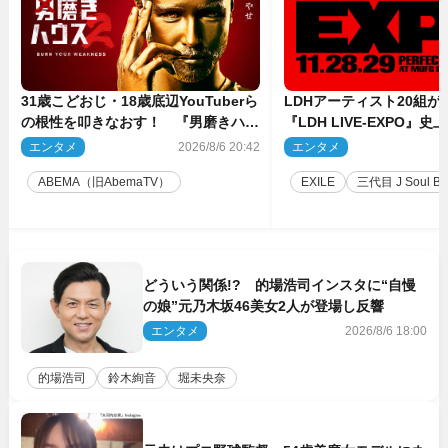
31歳こどおじ・18歳底辺YouTuberら
LDHアーティスト20組
の根性を叩きなおす！ 『男磨きハウ
『LDH LIVE‐EXPO』
ス』第2弾コーチ陣発表
技場で開催決定
エンタメ
2026/8/6 20:42
エンタメ
2
ABEMA（旧AbemaTV）
EXILE
三代目 J Soul Brot
どういう関係!? 的場浩司インスタに“自慢
の娘”元乃木坂46美女2人が登場し反響
エンタメ
2026/8/6 18:00
的場浩司
鈴木絢音
堀未央奈