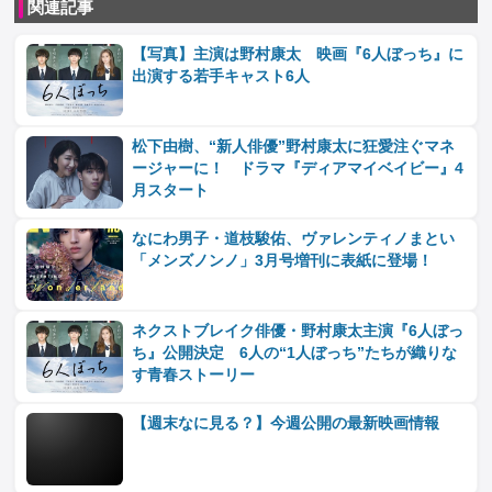
関連記事
【写真】主演は野村康太 映画『6人ぼっち』に
出演する若手キャスト6人
松下由樹、“新人俳優”野村康太に狂愛注ぐマネ
ージャーに！ ドラマ『ディアマイベイビー』4
月スタート
なにわ男子・道枝駿佑、ヴァレンティノまとい
「メンズノンノ」3月号増刊に表紙に登場！
ネクストブレイク俳優・野村康太主演『6人ぼっ
ち』公開決定 6人の“1人ぼっち”たちが織りな
す青春ストーリー
【週末なに見る？】今週公開の最新映画情報