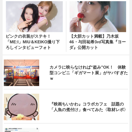
ピンクの衣装がステキ！
【大胆カット満載】乃木坂
「ME:I」MIU＆KEIKO撮り下
46・与田祐希3rd写真集『ヨー
ろしインタビューフォト
ダ』公開カット
カメラに映らなければ“盗み”OK！ 体験
型コンビニ「ギガマート展」がヤバすぎた
ｗ
『映画ちいかわ』コラボカフェ 話題の
「人魚の煮付け」食べてみた〈取材レポ〉