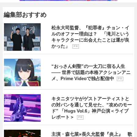
編集部おすすめ
松永大司監督、『犯罪者』チョン・イ
ルのオファー理由は？ 「滝川という
キャラクターに出会えたことは運が良
かった」
P R
“おっさん剣聖”の一太刀に宿る人生
―― 世界で話題の本格アクションアニ
メ、Prime Videoで独占配信中
P R
キタニタツヤがゲストアーティストと
の対バンを通して見せた、“攻めのモー
ド” 「Hugs Vol.6」神戸公演＜ライブ
レポート＞
P R
主演・森七菜×長久允監督『炎上』 歌