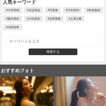
人気キーワード
#
今田美桜
#
浜辺美波
#
写真集
#
乃木坂46
#
有村架純
#
橋本環奈
#
小松菜奈
#
吉岡里帆
#
土屋太鳳
#
与田祐希
検索する
おすすめフォト