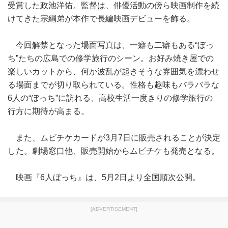
受賞した政池洋佑。監督は、俳優活動の傍ら映画制作を続
けてきた宗綱弟が本作で長編映画デビューを飾る。
今回解禁となった場面写真は、一癖も二癖もある“ぼっ
ち”たちの広島での修学旅行のシーン。お好み焼き屋での
楽しいカットから、何か波乱が起きそうな雰囲気を漂わせ
る場面までが切り取られている。性格も趣味もバラバラな
6人の“ぼっち”に訪れる、高校生活一度きりの修学旅行の
行方に期待が高まる。
また、ムビチケカードが3月7日に販売されることが決定
した。劇場窓口他、販売開始からムビチケも発売となる。
映画『6人ぼっち』は、5月2日より全国順次公開。
[ADVERTISEMENT]