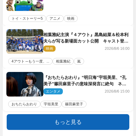
トイ・ストーリー5
アニメ
映画
相葉雅紀主演『４アウト』黒島結菜＆松本利
夫らが写る新場面カット公開 キャスト登壇
イベントも決定
映画
2026/8/6 16:00
4アウト ─もう一度、...
相葉雅紀
嵐
『おちたらおわり』“明日海”宇垣美里、“孔
美子”篠田麻里子の意味深発言に絶句 ネッ
ト驚き「まさか」「意外な展開」
エンタメ
2026/8/6 15:00
おちたらおわり
宇垣美里
篠田麻里子
もっと見る