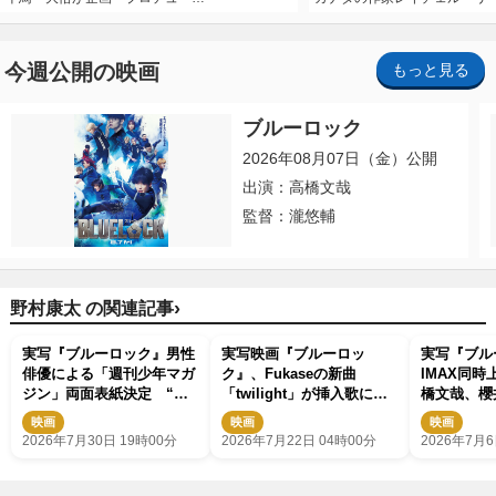
今週公開の映画
もっと見る
ブルーロック
2026年08月07日（金）公開
出演：高橋文哉
監督：瀧悠輔
›
野村康太 の関連記事
実写『ブルーロック』男性
実写映画『ブルーロッ
実写『ブル
俳優による「週刊少年マガ
ク』、Fukaseの新曲
IMAX同
ジン」両面表紙決定 “潔
「twilight」が挿入歌に決
橋文哉、櫻
世一”高橋文哉×アニメ・浦
定 最新映像公開
平らのプレ
映画
映画
映画
和希の対談も実現
真も解禁
2026年7月30日 19時00分
2026年7月22日 04時00分
2026年7月6