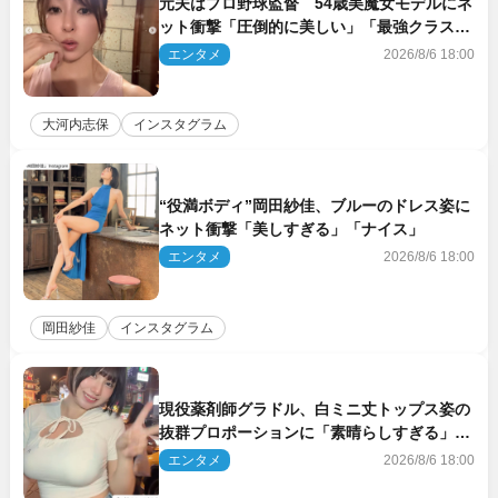
元夫はプロ野球監督 54歳美魔女モデルにネ
ット衝撃「圧倒的に美しい」「最強クラス」
「うっとり」
エンタメ
2026/8/6 18:00
大河内志保
インスタグラム
“役満ボディ”岡田紗佳、ブルーのドレス姿に
ネット衝撃「美しすぎる」「ナイス」
エンタメ
2026/8/6 18:00
岡田紗佳
インスタグラム
現役薬剤師グラドル、白ミニ丈トップス姿の
抜群プロポーションに「素晴らしすぎる」
「すっっっご！」とネット絶賛
エンタメ
2026/8/6 18:00