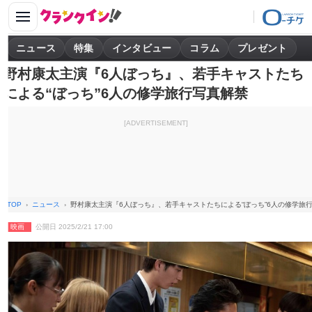
ニュース
特集
インタビュー
コラム
プレゼント
野村康太主演『6人ぼっち』、若手キャストたち
による“ぼっち”6人の修学旅行写真解禁
[ADVERTISEMENT]
TOP
ニュース
野村康太主演『6人ぼっち』、若手キャストたちによる“ぼっち”6人の修学旅
映画
公開日 2025/2/21 17:00