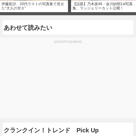
伊藤彩沙、20代ラストの写真集で見せ
【話題】乃木坂46・金川紗耶1st写真
た“大人の甘さ”
集、ランジェリーカット公開！
あわせて読みたい
[ADVERTISEMENT]
クランクイン！トレンド Pick Up