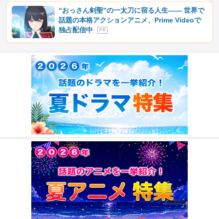
“おっさん剣聖”の一太刀に宿る人生―― 世界で
話題の本格アクションアニメ、Prime Videoで
独占配信中
P R