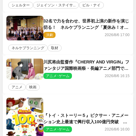
シェルター
ジェイソン・ステイサ...
ビル・ナイ
32名で力を合わせ、世界初上演の新作を演じ
切る！ ネルケプランニング「夏休み！オ
ン・ワークショップ2026」レポート【最終
演劇
2026/8/6 17:00
日】
ネルケプランニング
取材
川尻将由監督作『CHERRY AND VIRGIN』フ
ァンタジア国際映画祭・長編アニメ部門で観
客賞・金賞受賞！
アニメ･ゲーム
2026/8/6 16:15
アニメ
映画
『トイ・ストーリー５』ピクサー・アニメー
ション史上最速で興行収入100億円突破 シ
リーズNo.1興収が目前
アニメ･ゲーム
2026/8/6 16:00