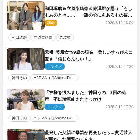
和田琢磨＆立道梨緒奈＆赤澤燈が思う「もし
もあのとき……」 誰の心にもあるもの描く
舞台『回転する夜』に込める思い
演劇
2026/8/10 18:00
和田琢磨
立道梨緒奈
赤澤燈
元祖“美魔女”59歳の現在 美しいすっぴんに
驚き「信じらんない！」
エンタメ
2026/8/10 17:30
神田うの
ABEMA（旧AbemaTV）
「神様を恨みました」神田うの、3回の流
産 不妊治療終えたきっかけ
エンタメ
2026/8/10 17:30
神田うの
ABEMA（旧AbemaTV）
蒸発した父親に母親が再会したら…貧乏芸人
が明かした衝撃のてん末