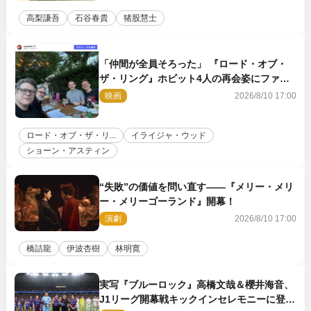
高梨謙吾
石谷春貴
猪股慧士
「仲間が全員そろった」 『ロード・オブ・
ザ・リング』ホビット4人の再会姿にファン
感激
映画
2026/8/10 17:00
ロード・オブ・ザ・リ...
イライジャ・ウッド
ショーン・アスティン
“失敗”の価値を問い直す――『メリー・メリ
ー・メリーゴーランド』開幕！
演劇
2026/8/10 17:00
橋詰龍
伊波杏樹
林明寛
実写『ブルーロック』高橋文哉＆櫻井海音、
J1リーグ開幕戦キックインセレモニーに登場