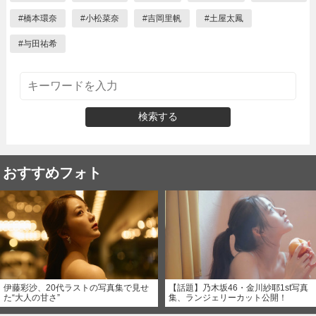
#
橋本環奈
#
小松菜奈
#
吉岡里帆
#
土屋太鳳
#
与田祐希
検索する
おすすめフォト
伊藤彩沙、20代ラストの写真集で見せ
【話題】乃木坂46・金川紗耶1st写真
た“大人の甘さ”
集、ランジェリーカット公開！