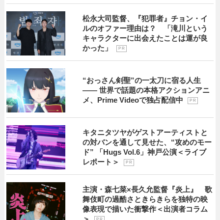
松永大司監督、『犯罪者』チョン・イ
ルのオファー理由は？ 「滝川という
キャラクターに出会えたことは運が良
かった」
P R
“おっさん剣聖”の一太刀に宿る人生
―― 世界で話題の本格アクションアニ
メ、Prime Videoで独占配信中
P R
キタニタツヤがゲストアーティストと
の対バンを通して見せた、“攻めのモー
ド” 「Hugs Vol.6」神戸公演＜ライブ
レポート＞
P R
主演・森七菜×長久允監督『炎上』 歌
舞伎町の過酷さときらきらを独特の映
像表現で描いた衝撃作＜出演者コラム
＞
P R