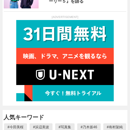
ーリー５』を語る
[ADVERTISEMENT]
人気キーワード
#
今田美桜
#
浜辺美波
#
写真集
#
乃木坂46
#
有村架純