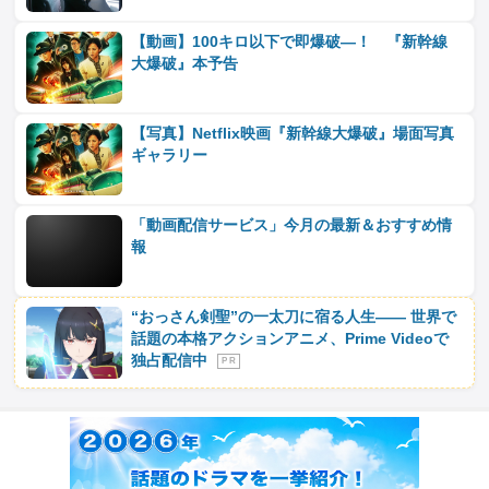
【動画】100キロ以下で即爆破―！ 『新幹線
大爆破』本予告
【写真】Netflix映画『新幹線大爆破』場面写真
ギャラリー
「動画配信サービス」今月の最新＆おすすめ情
報
“おっさん剣聖”の一太刀に宿る人生―― 世界で
話題の本格アクションアニメ、Prime Videoで
独占配信中
P R