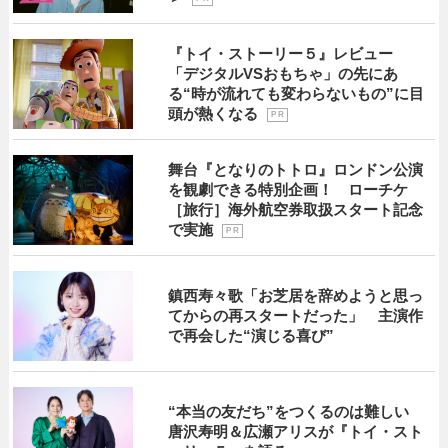
『トイ・ストーリー５』レビュー
「デジタルVSおもちゃ」の先にあ
る“時が流れても変わらないもの”に目
頭が熱くなる
P R
舞台『となりのトトロ』ロンドン公演
を観劇できる特別企画！ ローチケ
［旅行］海外航空券取扱スタート記念
で実施
P R
鎮西寿々歌「お芝居を辞めようと思っ
てからの再スタートだった」 主演作
で再会した“演じる喜び”
“本当の友だち”をつくるのは難しい
唐沢寿明＆広瀬アリスが『トイ・スト