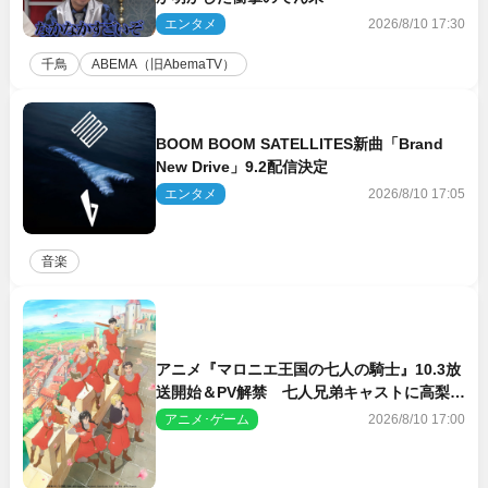
エンタメ
2026/8/10 17:30
千鳥
ABEMA（旧AbemaTV）
BOOM BOOM SATELLITES新曲「Brand
New Drive」9.2配信決定
エンタメ
2026/8/10 17:05
音楽
アニメ『マロニエ王国の七人の騎士』10.3放
送開始＆PV解禁 七人兄弟キャストに高梨謙
吾、川島零士ら
アニメ･ゲーム
2026/8/10 17:00