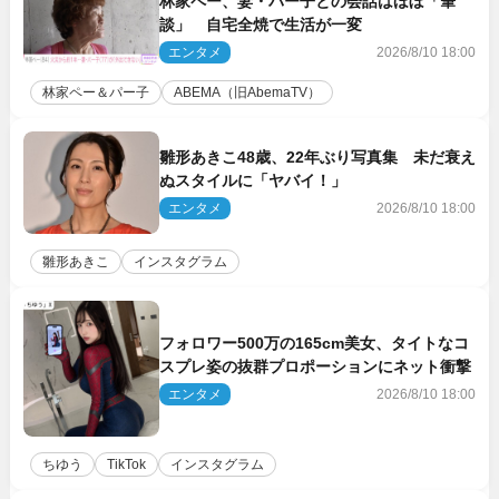
林家ペー、妻・パー子との会話はほぼ「筆
談」 自宅全焼で生活が一変
エンタメ
2026/8/10 18:00
林家ペー＆パー子
ABEMA（旧AbemaTV）
雛形あきこ48歳、22年ぶり写真集 未だ衰え
ぬスタイルに「ヤバイ！」
エンタメ
2026/8/10 18:00
雛形あきこ
インスタグラム
フォロワー500万の165cm美女、タイトなコ
スプレ姿の抜群プロポーションにネット衝撃
エンタメ
2026/8/10 18:00
ちゆう
TikTok
インスタグラム