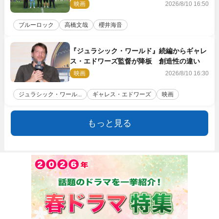
＆喜びの声到着
映画
2026/8/10 16:50
ブルーロック
高橋文哉
櫻井海音
『ジュラシック・ワールド』続編からギャレ
ス・エドワーズ監督が降板 創造性の違い
映画
2026/8/10 16:30
ジュラシック・ワール...
ギャレス・エドワーズ
映画
もっと見る