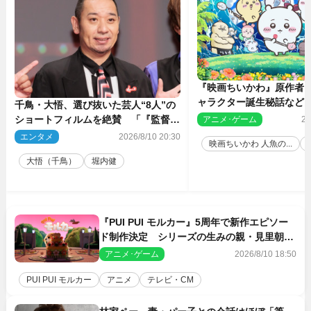
『映画ちいかわ』原作者
ャラクター誕生秘話など
千鳥・大悟、選び抜いた芸人“8人”の
ングインタビュー＆新規
ショートフィルムを絶賛 「『監督の
アニメ･ゲーム
20
話とか来るんじゃない？』みたいな人
エンタメ
2026/8/10 20:30
映画ちいかわ 人魚の...
間もいました」
大悟（千鳥）
堀内健
『PUI PUI モルカー』5周年で新作エピソー
ド制作決定 シリーズの生みの親・見里朝希
監督が復帰
アニメ･ゲーム
2026/8/10 18:50
PUI PUI モルカー
アニメ
テレビ・CM