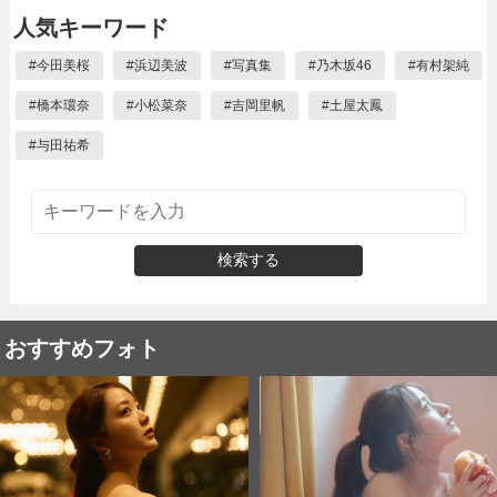
人気キーワード
#
今田美桜
#
浜辺美波
#
写真集
#
乃木坂46
#
有村架純
#
橋本環奈
#
小松菜奈
#
吉岡里帆
#
土屋太鳳
#
与田祐希
検索する
おすすめフォト