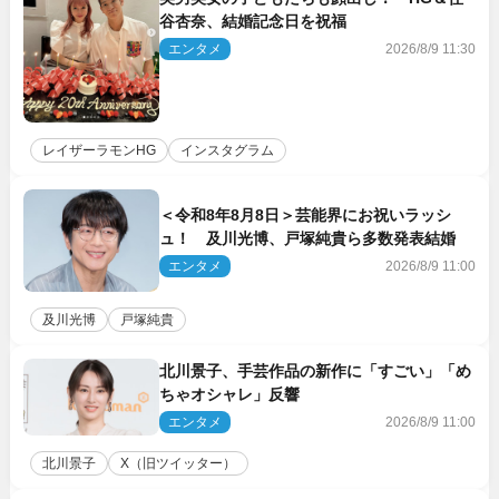
谷杏奈、結婚記念日を祝福
エンタメ
2026/8/9 11:30
レイザーラモンHG
インスタグラム
＜令和8年8月8日＞芸能界にお祝いラッシ
ュ！ 及川光博、戸塚純貴ら多数発表結婚
エンタメ
2026/8/9 11:00
及川光博
戸塚純貴
北川景子、手芸作品の新作に「すごい」「め
ちゃオシャレ」反響
エンタメ
2026/8/9 11:00
北川景子
X（旧ツイッター）