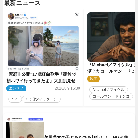
最新ニュース
『Michael／マイケル
演じたコールマン・ドミ
“素顔非公開”17歳紅白歌手「家族で
イクに2時間半かかってい
映画
2
初ハワイ行ってきたよ」大胆肌見せシ
ョット公開
エンタメ
2026/8/9 15:30
Michael／マイケル
コールマン・ドミンゴ
tuki.
X（旧ツイッター）
美男美女の子どもたちも顔出し！ HG＆住