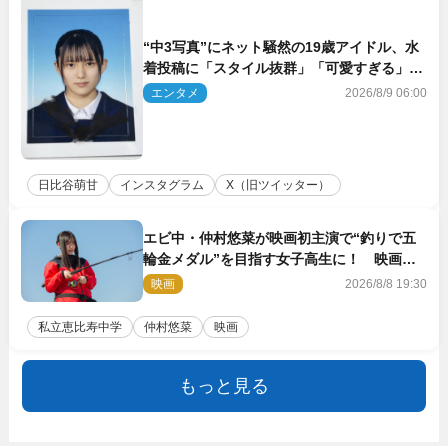
“中3写真”にネット騒然の19歳アイドル、水
着投稿に「スタイル抜群」「可愛すぎる」と
絶賛の声
エンタメ
2026/8/9 06:00
日比谷萌甘
インスタグラム
X（旧ツイッター）
エビ中・仲村悠菜が映画初主演で“釣りで五
輪金メダル”を目指す女子高生に！ 映画
『つりこまち』今秋公開
映画
2026/8/8 19:30
私立恵比寿中学
仲村悠菜
映画
もっと見る