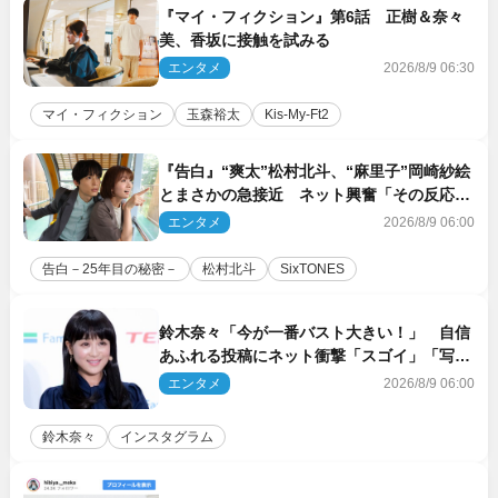
『マイ・フィクション』第6話 正樹＆奈々
美、香坂に接触を試みる
エンタメ
2026/8/9 06:30
マイ・フィクション
玉森裕太
Kis‐My‐Ft2
『告白』“爽太”松村北斗、“麻里子”岡崎紗絵
とまさかの急接近 ネット興奮「その反応
は」「いいの!?」（ネタバレあり）
エンタメ
2026/8/9 06:00
告白－25年目の秘密－
松村北斗
SixTONES
鈴木奈々「今が一番バスト大きい！」 自信
あふれる投稿にネット衝撃「スゴイ」「写真
集を出して欲しい」
エンタメ
2026/8/9 06:00
鈴木奈々
インスタグラム