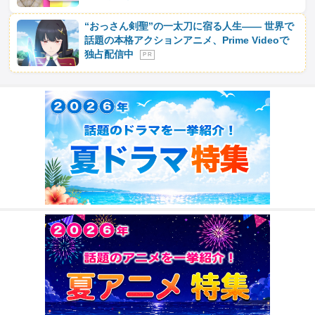
“おっさん剣聖”の一太刀に宿る人生―― 世界で
話題の本格アクションアニメ、Prime Videoで
独占配信中
P R