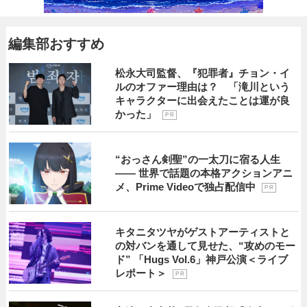
編集部おすすめ
松永大司監督、『犯罪者』チョン・イ
ルのオファー理由は？ 「滝川という
キャラクターに出会えたことは運が良
かった」
P R
“おっさん剣聖”の一太刀に宿る人生
―― 世界で話題の本格アクションアニ
メ、Prime Videoで独占配信中
P R
キタニタツヤがゲストアーティストと
の対バンを通して見せた、“攻めのモー
ド” 「Hugs Vol.6」神戸公演＜ライブ
レポート＞
P R