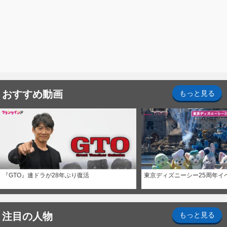
おすすめ動画
もっと見る
『GTO』連ドラが28年ぶり復活
東京ディズニーシー25周年イ
注目の人物
もっと見る