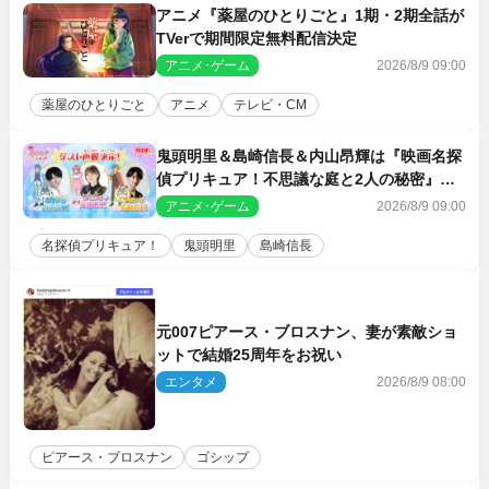
アニメ『薬屋のひとりごと』1期・2期全話が
TVerで期間限定無料配信決定
アニメ･ゲーム
2026/8/9 09:00
薬屋のひとりごと
アニメ
テレビ・CM
鬼頭明里＆島崎信長＆内山昂輝は『映画名探
偵プリキュア！不思議な庭と2人の秘密』ゲ
スト声優に決定
アニメ･ゲーム
2026/8/9 09:00
名探偵プリキュア！
鬼頭明里
島崎信長
元007ピアース・ブロスナン、妻が素敵ショ
ットで結婚25周年をお祝い
エンタメ
2026/8/9 08:00
ピアース・ブロスナン
ゴシップ