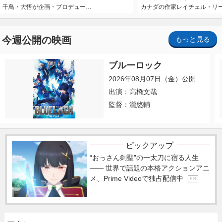
千鳥・大悟が企画・プロデュー…
カナダの作家レイチェル・リ
今週公開の映画
もっと見る
ブルーロック
2026年08月07日（金）公開
出演：高橋文哉
監督：瀧悠輔
ピックアップ
“おっさん剣聖”の一太刀に宿る人生
―― 世界で話題の本格アクションアニ
メ、Prime Videoで独占配信中
P R