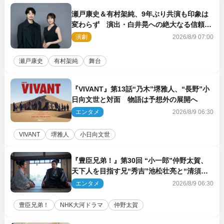
瀬戸康史＆有村架純、9年ぶり共演も印象は
変わらず 演出・白井晃への絶大なる信頼を
胸に舞台『キュー』に挑む
演劇
2026/8/9 07:00
瀬戸康史
有村架純
舞台
『VIVANT』第13話“乃木”堺雅人、“長野”小
日向文世と対面 物語は予想外の展開へ
エンタメ
2026/8/9 06:30
VIVANT
堺雅人
小日向文世
『豊臣兄弟！』第30回 “小一郎”仲野太賀、
天下人を目指す兄“秀吉”池松壮亮と“清須会
議”へ
エンタメ
2026/8/9 06:30
豊臣兄弟！
NHK大河ドラマ
仲野太賀