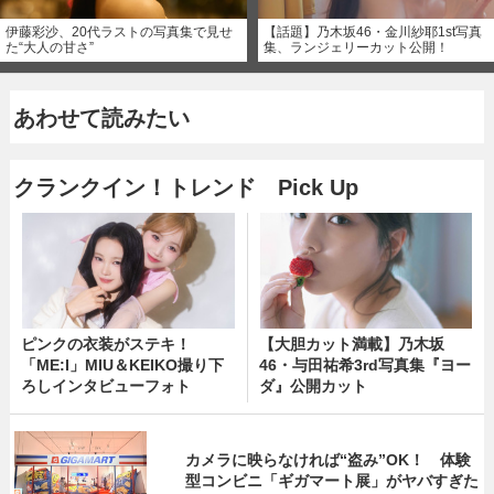
伊藤彩沙、20代ラストの写真集で見せ
【話題】乃木坂46・金川紗耶1st写真
た“大人の甘さ”
集、ランジェリーカット公開！
あわせて読みたい
クランクイン！トレンド Pick Up
ピンクの衣装がステキ！
【大胆カット満載】乃木坂
「ME:I」MIU＆KEIKO撮り下
46・与田祐希3rd写真集『ヨー
ろしインタビューフォト
ダ』公開カット
カメラに映らなければ“盗み”OK！ 体験
型コンビニ「ギガマート展」がヤバすぎた