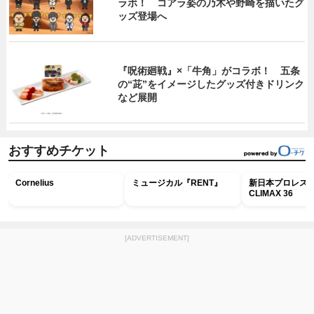
ラボ！ コアラ姿の乃木や野崎を描いたグ
ッズ登場へ
『呪術廻戦』×「牛角」がコラボ！ 五条
の“茈”をイメージしたグッズ付きドリンク
など展開
おすすめチケット
Cornelius
ミュージカル『RENT』
新日本プロレス G
CLIMAX 36
[ADVERTISEMENT]