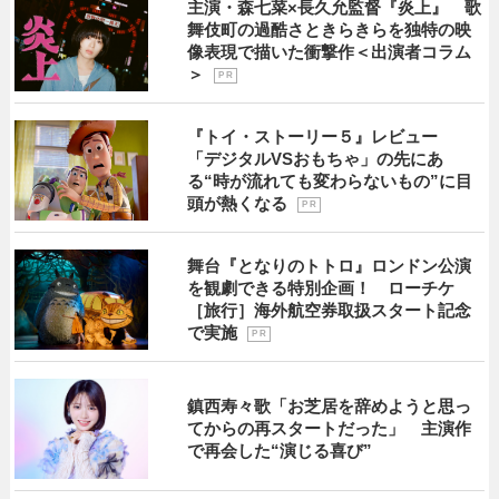
主演・森七菜×長久允監督『炎上』 歌
舞伎町の過酷さときらきらを独特の映
像表現で描いた衝撃作＜出演者コラム
＞
P R
『トイ・ストーリー５』レビュー
「デジタルVSおもちゃ」の先にあ
る“時が流れても変わらないもの”に目
頭が熱くなる
P R
舞台『となりのトトロ』ロンドン公演
を観劇できる特別企画！ ローチケ
［旅行］海外航空券取扱スタート記念
で実施
P R
鎮西寿々歌「お芝居を辞めようと思っ
てからの再スタートだった」 主演作
で再会した“演じる喜び”