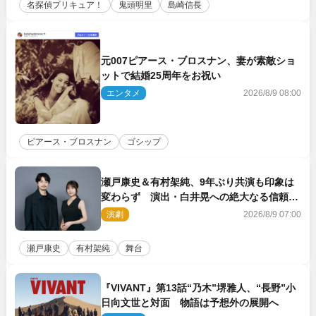
名探偵プリキュア！
鬼頭明里
島崎信長
元007ピアース・ブロスナン、妻が素敵ショ
ットで結婚25周年をお祝い
エンタメ
2026/8/9 08:00
ピアース・ブロスナン
ゴシップ
瀬戸康史＆有村架純、9年ぶり共演も印象は
変わらず 演出・白井晃への絶大なる信頼を
胸に舞台『キュー』に挑む
演劇
2026/8/9 07:00
瀬戸康史
有村架純
舞台
『VIVANT』第13話“乃木”堺雅人、“長野”小
日向文世と対面 物語は予想外の展開へ