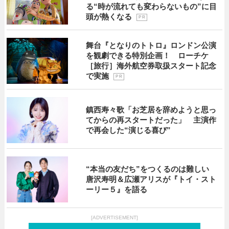
る“時が流れても変わらないもの”に目
頭が熱くなる
P R
舞台『となりのトトロ』ロンドン公演
を観劇できる特別企画！ ローチケ
［旅行］海外航空券取扱スタート記念
で実施
P R
鎮西寿々歌「お芝居を辞めようと思っ
てからの再スタートだった」 主演作
で再会した“演じる喜び”
“本当の友だち”をつくるのは難しい
唐沢寿明＆広瀬アリスが『トイ・スト
ーリー５』を語る
[ADVERTISEMENT]