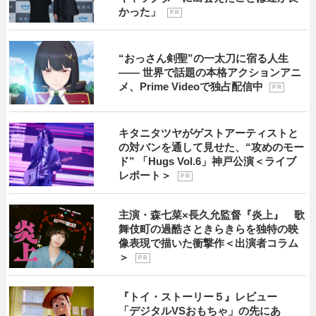
かった」
P R
“おっさん剣聖”の一太刀に宿る人生
―― 世界で話題の本格アクションアニ
メ、Prime Videoで独占配信中
P R
キタニタツヤがゲストアーティストと
の対バンを通して見せた、“攻めのモー
ド” 「Hugs Vol.6」神戸公演＜ライブ
レポート＞
P R
主演・森七菜×長久允監督『炎上』 歌
舞伎町の過酷さときらきらを独特の映
像表現で描いた衝撃作＜出演者コラム
＞
P R
『トイ・ストーリー５』レビュー
「デジタルVSおもちゃ」の先にあ