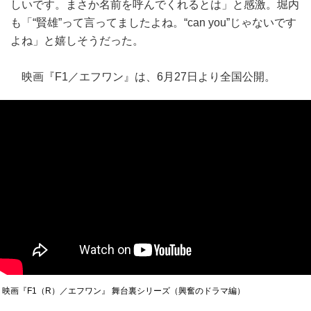
しいです。まさか名前を呼んでくれるとは」と感激。堀内
も「“賢雄”って言ってましたよね。“can you”じゃないです
よね」と嬉しそうだった。
映画『F1／エフワン』は、6月27日より全国公開。
映画『F1（R）／エフワン』 舞台裏シリーズ（興奮のドラマ編）