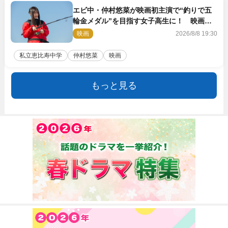
エビ中・仲村悠菜が映画初主演で“釣りで五
輪金メダル”を目指す女子高生に！ 映画
『つりこまち』今秋公開
映画
2026/8/8 19:30
私立恵比寿中学
仲村悠菜
映画
もっと見る