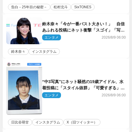
告白－25年目の秘密－
松村北斗
SixTONES
鈴木奈々「今が一番バスト大きい！」 自信
あふれる投稿にネット衝撃「スゴイ」「写真
集を出して欲しい」
エンタメ
2026/8/9 06:00
鈴木奈々
インスタグラム
“中3写真”にネット騒然の19歳アイドル、水
着投稿に「スタイル抜群」「可愛すぎる」と
絶賛の声
エンタメ
2026/8/9 06:00
日比谷萌甘
インスタグラム
X（旧ツイッター）