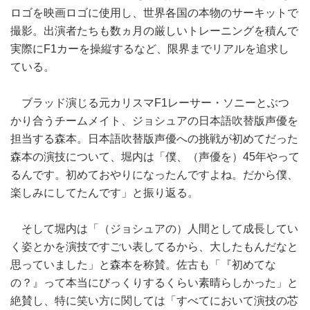
ロゴを映画ロゴに使用し、世界各国の本物のサーキットで
撮影。出演者たちも数ヵ月の厳しいトレーニングを積んで
実際にF1カーを操縦するなど、限界までリアルを追求し
ている。
ブラッド演じる元カリスマF1レーサー・ソニーとぶつ
かり合うチームメイト、ジョシュアの日本語吹替版声優を
担当する森本。日本語吹替版声優への挑戦が初めてだった
森本の演技について、堀内は「僕、（声優を）45年やって
るんです。初めておやりになったんですよね。だから僕、
楽しみにしてたんです」と振り返る。
そして堀内は「（ジョシュアの）人間として成長してい
く姿とかを演技ですごい表してるから、大したもんだなと
思っていました」と森本を称賛。佐古も「『初めてな
の？』って本当にびっくりするくらい素晴らしかった」と
絶賛し、特に笑い方に関しては「すべてにおいて演技の芯