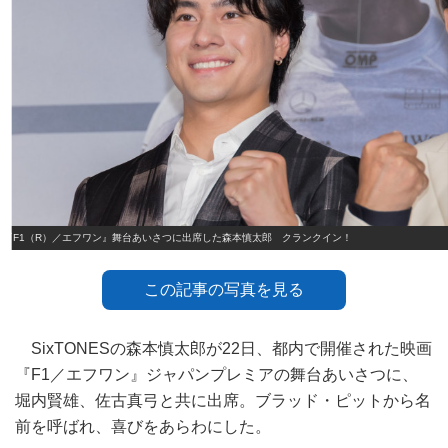
『F1（R）／エフワン』舞台あいさつに出席した森本慎太郎 クランクイン！
この記事の写真を見る
SixTONESの森本慎太郎が22日、都内で開催された映画
『F1／エフワン』ジャパンプレミアの舞台あいさつに、
堀内賢雄、佐古真弓と共に出席。ブラッド・ピットから名
前を呼ばれ、喜びをあらわにした。