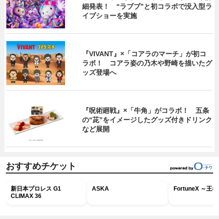
細発表！ “ラブブ”と初コラボで没入型ラ
イブショーを実施
『VIVANT』×「コアラのマーチ」が初コ
ラボ！ コアラ姿の乃木や野崎を描いたグ
ッズ登場へ
『呪術廻戦』×「牛角」がコラボ！ 五条
の“茈”をイメージしたグッズ付きドリンク
など展開
おすすめチケット
新日本プロレス G1
ASKA
FortuneX ～
CLIMAX 36