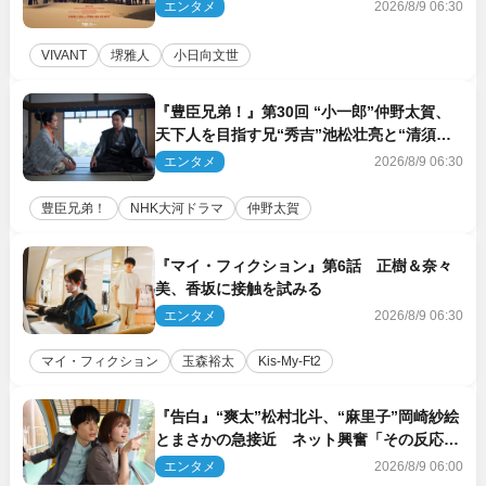
エンタメ
2026/8/9 06:30
VIVANT
堺雅人
小日向文世
『豊臣兄弟！』第30回 “小一郎”仲野太賀、
天下人を目指す兄“秀吉”池松壮亮と“清須会
議”へ
エンタメ
2026/8/9 06:30
豊臣兄弟！
NHK大河ドラマ
仲野太賀
『マイ・フィクション』第6話 正樹＆奈々
美、香坂に接触を試みる
エンタメ
2026/8/9 06:30
マイ・フィクション
玉森裕太
Kis‐My‐Ft2
『告白』“爽太”松村北斗、“麻里子”岡崎紗絵
とまさかの急接近 ネット興奮「その反応
は」「いいの!?」（ネタバレあり）
エンタメ
2026/8/9 06:00