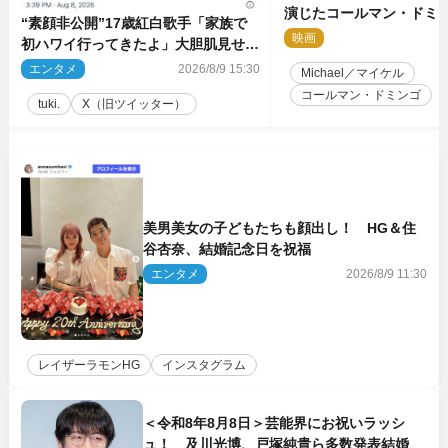
演じたコールマン・ドミ
“素顔非公開”17歳紅白歌手「家族で
イクに2時間半かかってい
映画
2
初ハワイ行ってきたよ」大胆肌見せシ
ョット公開
エンタメ
2026/8/9 15:30
Michael／マイケル
コールマン・ドミンゴ
tuki.
X（旧ツイッター）
美男美女の子どもたちも顔出し！ HG＆住
谷杏奈、結婚記念日を祝福
エンタメ
2026/8/9 11:30
レイザーラモンHG
インスタグラム
＜令和8年8月8日＞芸能界にお祝いラッシ
ュ！ 及川光博、戸塚純貴ら多数発表結婚