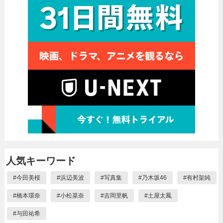
人気キーワード
#
今田美桜
#
浜辺美波
#
写真集
#
乃木坂46
#
有村架純
#
橋本環奈
#
小松菜奈
#
吉岡里帆
#
土屋太鳳
#
与田祐希