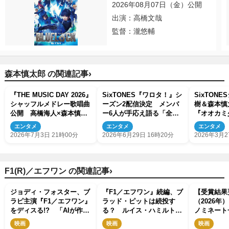
2026年08月07日（金）公開
出演：高橋文哉
監督：瀧悠輔
›
森本慎太郎 の関連記事
『THE MUSIC DAY 2026』
SixTONES『ワロタ！』シ
SixTON
シャッフルメドレー歌唱曲
ーズン2配信決定 メンバ
樹＆森本慎
公開 高橋海人×森本慎太
ー6人が手応え語る「全身
『オオカミ
郎ら競演
全霊で挑んでいます」
『スポッパ
エンタメ
エンタメ
エンタメ
2026年7月3日 21時00分
2026年6月29日 16時20分
2026年3月2
›
F1(R)／エフワン の関連記事
ジョディ・フォスター、ブ
『F1／エフワン』続編、ブ
【受賞結果
ラピ主演『F1／エフワン』
ラッド・ピットは続投す
（2026年
をディスる!? 「AIが作っ
る？ ルイス・ハミルトン
ノミネート
たみたい」と発言
は参加
監督賞・主
映画
映画
映画
女優賞 ほ