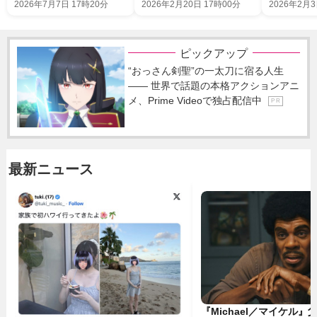
2026年7月7日 17時20分
2026年2月20日 17時00分
2026年2月3
ピックアップ
“おっさん剣聖”の一太刀に宿る人生
―― 世界で話題の本格アクションアニ
メ、Prime Videoで独占配信中
P R
最新ニュース
『Michael／マイケル