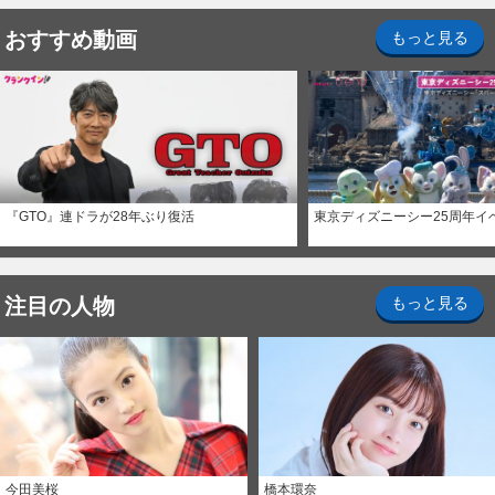
おすすめ動画
もっと見る
『GTO』連ドラが28年ぶり復活
東京ディズニーシー25周年イ
注目の人物
もっと見る
今田美桜
橋本環奈