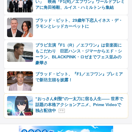
い」 映画『F1(R)／エフワン』ワールドプレミ
アに角田裕毅、ルイス・ハミルトンら集結
ブラッド・ピット、29歳年下恋人イネス・デ・
ラモンとレッドカーペットに
ブラピ主演『F1（R）／エフワン』は音楽面に
もこだわり 巨匠ハンス・ジマーからエド・シ
ーラン、BLACKPINK・ロゼまでフェス並みの
豪華さ
ブラッド・ピット、『F1／エフワン』プレミア
で新坊主頭を披露！
“おっさん剣聖”の一太刀に宿る人生―― 世界で
話題の本格アクションアニメ、Prime Videoで
独占配信中
P R