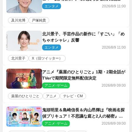
エンタメ
2026/8/9 11:00
及川光博
戸塚純貴
北川景子、手芸作品の新作に「すごい」「め
ちゃオシャレ」反響
エンタメ
2026/8/9 11:00
北川景子
X（旧ツイッター）
アニメ『薬屋のひとりごと』1期・2期全話が
TVerで期間限定無料配信決定
アニメ･ゲーム
2026/8/9 09:00
薬屋のひとりごと
アニメ
テレビ・CM
鬼頭明里＆島崎信長＆内山昂輝は『映画名探
偵プリキュア！不思議な庭と2人の秘密』ゲ
スト声優に決定
アニメ･ゲーム
2026/8/9 09:00