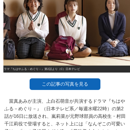
ドラマ『ちはやふる－めぐり－』第2話より（C）日本テレビ
この記事の写真を見る
當真あみが主演、上白石萌音が共演するドラマ『ちはや
ふる－めぐり－』（日本テレビ系／毎週水曜22時）の第2
話が16日に放送され、嵐莉菜が元野球部員の高校生・村田
千江莉役で登場すると、ネット上には「なんぞこの可愛い