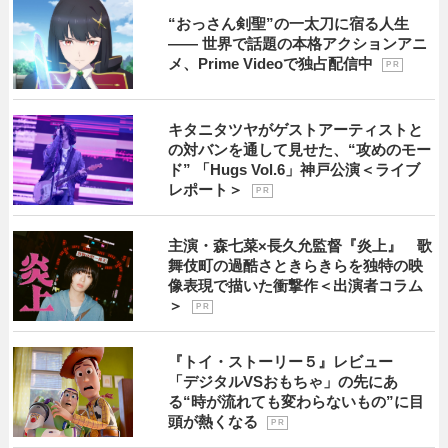
“おっさん剣聖”の一太刀に宿る人生
―― 世界で話題の本格アクションアニ
メ、Prime Videoで独占配信中
P R
キタニタツヤがゲストアーティストと
の対バンを通して見せた、“攻めのモー
ド” 「Hugs Vol.6」神戸公演＜ライブ
レポート＞
P R
主演・森七菜×長久允監督『炎上』 歌
舞伎町の過酷さときらきらを独特の映
像表現で描いた衝撃作＜出演者コラム
＞
P R
『トイ・ストーリー５』レビュー
「デジタルVSおもちゃ」の先にあ
る“時が流れても変わらないもの”に目
頭が熱くなる
P R