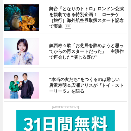
舞台『となりのトトロ』ロンドン公演
を観劇できる特別企画！ ローチケ
［旅行］海外航空券取扱スタート記念
で実施
P R
鎮西寿々歌「お芝居を辞めようと思っ
てからの再スタートだった」 主演作
で再会した“演じる喜び”
“本当の友だち”をつくるのは難しい
唐沢寿明＆広瀬アリスが『トイ・スト
ーリー５』を語る
[ADVERTISEMENT]