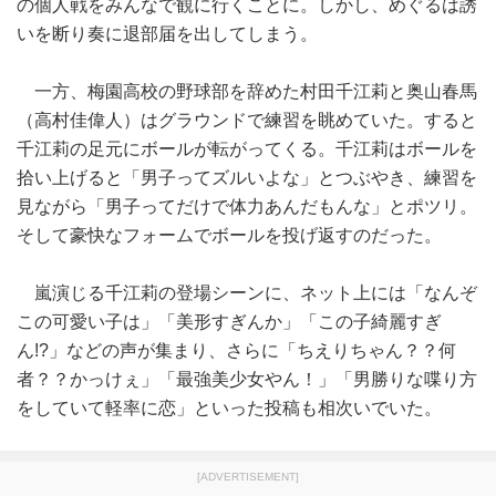
の個人戦をみんなで観に行くことに。しかし、めぐるは誘
いを断り奏に退部届を出してしまう。
一方、梅園高校の野球部を辞めた村田千江莉と奥山春馬
（高村佳偉人）はグラウンドで練習を眺めていた。すると
千江莉の足元にボールが転がってくる。千江莉はボールを
拾い上げると「男子ってズルいよな」とつぶやき、練習を
見ながら「男子ってだけで体力あんだもんな」とポツリ。
そして豪快なフォームでボールを投げ返すのだった。
嵐演じる千江莉の登場シーンに、ネット上には「なんぞ
この可愛い子は」「美形すぎんか」「この子綺麗すぎ
ん!?」などの声が集まり、さらに「ちえりちゃん？？何
者？？かっけぇ」「最強美少女やん！」「男勝りな喋り方
をしていて軽率に恋」といった投稿も相次いでいた。
[ADVERTISEMENT]