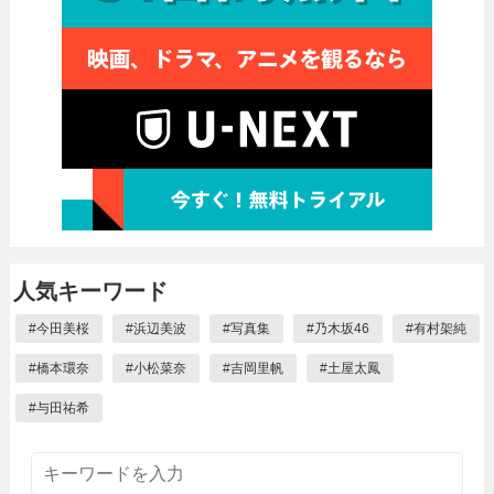
人気キーワード
#
今田美桜
#
浜辺美波
#
写真集
#
乃木坂46
#
有村架純
#
橋本環奈
#
小松菜奈
#
吉岡里帆
#
土屋太鳳
#
与田祐希