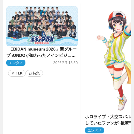
「EBiDAN museum 2026」新グルー
プiiONDOが加わったメインビジュア
ル公開！ 開催記念グッズラインナッ
エンタメ
2026/8/7 18:50
プも
M！LK
超特急
ホロライブ・大空スバル
していたファンが“後輩”
もしかしてあのときの？
エンタメ
2