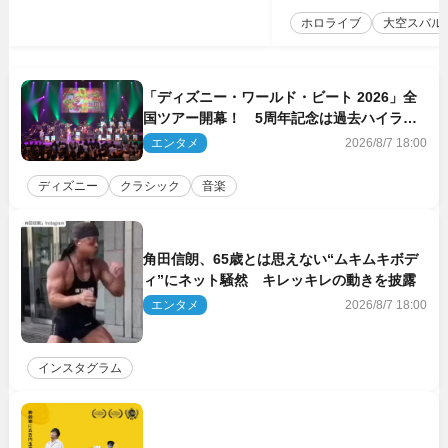
ホロライブ
大空スバル
「ディズニー・ワールド・ビート 2026」全
国ツアー開幕！ 5周年記念は過去ハイライ
ト＆クルーズ旅を大満喫！【潜入レポート】
エンタメ
2026/8/7 18:00
ディズニー
クラシック
音楽
角田信朗、65歳とは思えない“ムキムキボデ
ィ”にネット騒然 キレッキレの動きを披露
エンタメ
2026/8/7 18:00
インスタグラム