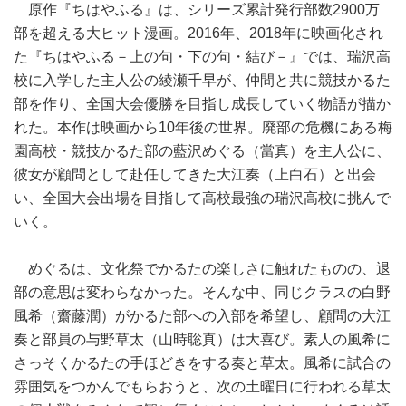
原作『ちはやふる』は、シリーズ累計発行部数2900万
部を超える大ヒット漫画。2016年、2018年に映画化され
た『ちはやふる－上の句・下の句・結び－』では、瑞沢高
校に入学した主人公の綾瀬千早が、仲間と共に競技かるた
部を作り、全国大会優勝を目指し成長していく物語が描か
れた。本作は映画から10年後の世界。廃部の危機にある梅
園高校・競技かるた部の藍沢めぐる（當真）を主人公に、
彼女が顧問として赴任してきた大江奏（上白石）と出会
い、全国大会出場を目指して高校最強の瑞沢高校に挑んで
いく。
めぐるは、文化祭でかるたの楽しさに触れたものの、退
部の意思は変わらなかった。そんな中、同じクラスの白野
風希（齋藤潤）がかるた部への入部を希望し、顧問の大江
奏と部員の与野草太（山時聡真）は大喜び。素人の風希に
さっそくかるたの手ほどきをする奏と草太。風希に試合の
雰囲気をつかんでもらおうと、次の土曜日に行われる草太