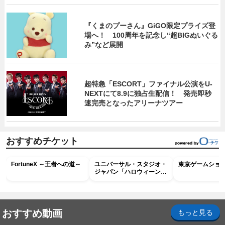
『くまのプーさん』GiGO限定プライズ登
場へ！ 100周年を記念し“超BIGぬいぐる
み”など展開
超特急「ESCORT」ファイナル公演をU-
NEXTにて8.9に独占生配信！ 発売即秒
速完売となったアリーナツアー
おすすめチケット
FortuneX ～王者への道～
ユニバーサル・スタジオ・
東京ゲームショウ2
ジャパン「ハロウィーン・
ホラー・ナイト ～オール
ナイト～パス」
おすすめ動画
もっと見る