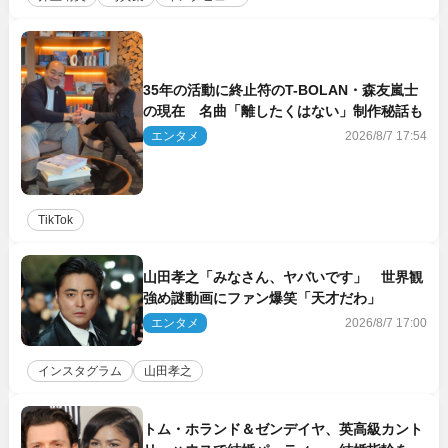
35年の活動に終止符のT-BOLAN・森友嵐士
の現在 名曲「離したくはない」制作秘話も
エンタメ
2026/8/7 17:54
TikTok
山田孝之「みなさん、ヤバいです」 世界観
強め謎動画にファン爆笑「天才だわ」
エンタメ
2026/8/7 17:00
インスタグラム
山田孝之
トム・ホランド＆ゼンデイヤ、英高級カント