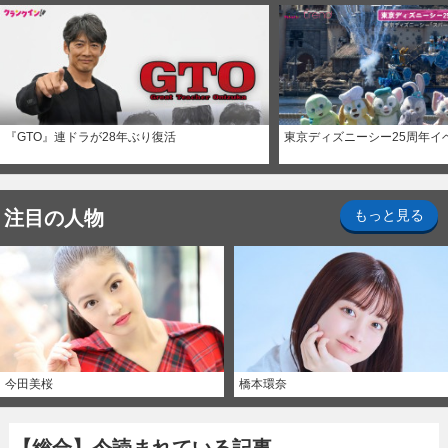
『GTO』連ドラが28年ぶり復活
東京ディズニーシー25周年イ
注目の人物
もっと見る
今田美桜
橋本環奈
【総合】今読まれている記事