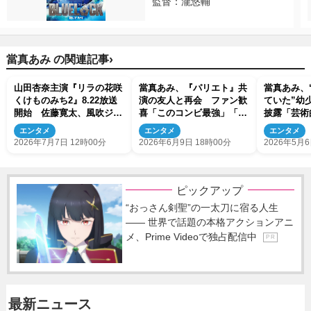
監督：瀧悠輔
›
當真あみ の関連記事
山田杏奈主演『リラの花咲
當真あみ、『パリエト』共
當真あみ、
くけものみち2』8.22放送
演の友人と再会 ファン歓
ていた”幼
開始 佐藤寛太、風吹ジュ
喜「このコンビ最強」「か
披露「芸術
ンらの出演決定
わいすぎる」
愛すぎる」
エンタメ
エンタメ
エンタメ
2026年7月7日 12時00分
2026年6月9日 18時00分
2026年5月6
ピックアップ
“おっさん剣聖”の一太刀に宿る人生
―― 世界で話題の本格アクションアニ
メ、Prime Videoで独占配信中
P R
最新ニュース