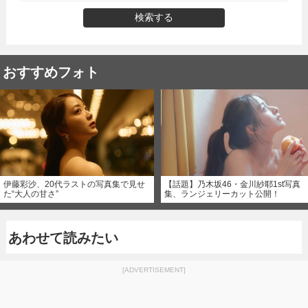
検索する
おすすめフォト
伊藤彩沙、20代ラストの写真集で見せ
【話題】乃木坂46・金川紗耶1st写真
た“大人の甘さ”
集、ランジェリーカット公開！
あわせて読みたい
[ADVERTISEMENT]