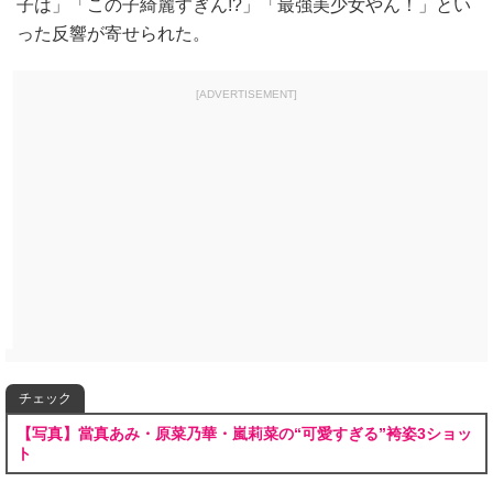
子は」「この子綺麗すぎん!?」「最強美少女やん！」とい
った反響が寄せられた。
[ADVERTISEMENT]
チェック
【写真】當真あみ・原菜乃華・嵐莉菜の“可愛すぎる”袴姿3ショッ
ト