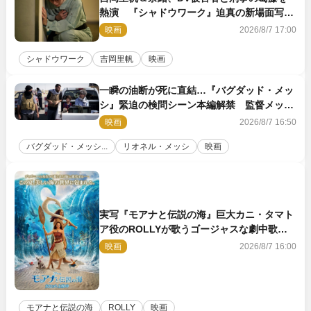
熱演 『シャドウワーク』迫真の新場面写真
公開
映画
2026/8/7 17:00
シャドウワーク
吉岡里帆
映画
一瞬の油断が死に直結…『バグダッド・メッ
シ』緊迫の検問シーン本編解禁 監督メッセ
ージも到着
映画
2026/8/7 16:50
バグダッド・メッシ...
リオネル・メッシ
映画
実写『モアナと伝説の海』巨大カニ・タマト
ア役のROLLYが歌うゴージャスな劇中歌
「シャイニー」本編映像解禁
映画
2026/8/7 16:00
モアナと伝説の海
ROLLY
映画