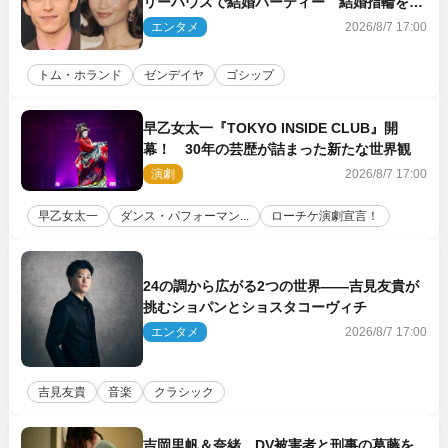
リーハウスで結婚パーティー 結婚指輪を身
に着けたトムも初キャッチ
エンタメ
2026/8/7 17:00
トム・ホランド
ゼンデイヤ
ゴシップ
早乙女太一『TOKYO INSIDE CLUB』開
幕！ 30年の芸歴が詰まった新たな世界観
演劇
2026/8/7 17:00
早乙女太一
ダンス・パフォーマン...
ローチケ演劇宣言！
24の調から広がる2つの世界――吉見友貴が
挑むショパンとショスタコーヴィチ
エンタメ
2026/8/7 17:00
吉見友貴
音楽
クラシック
吉岡里帆＆奈緒、DV被害者と刑事の葛藤を