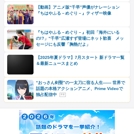
【動画】アニメ版“千早”声優がナレーション
『ちはやふる－めぐり－』ティザー映像
『ちはやふる－めぐり－』初回「海外にいる
の!?」“千早”広瀬すず登場にネット歓喜 メッ
セージにも反響「胸熱だよ」
【2025年夏ドラマ】7月スタート 新ドラマ一覧
＆最新ニュースまとめ
“おっさん剣聖”の一太刀に宿る人生―― 世界で
話題の本格アクションアニメ、Prime Videoで
独占配信中
P R