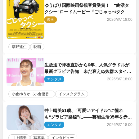
ゆうばり国際映画祭観客賞受賞！ “終活タ
クシー”ロードムービー『ごじゃっぺタクシ
ー』10月公開＆予告解禁
映画
2026/8/7 18:00
草野速仁
映画
生放送で降板直訴から6年…人気グラドルが
最新グラビア告知 未だ衰えぬ抜群スタイル
に反響
エンタメ
2026/8/7 18:00
小倉ゆうか（小倉優香...
インスタグラム
井上晴美51歳、“可愛いアイドル”に憧れ
も“グラビア路線”に――芸能生活35年を赤
裸々に語る 27年ぶりに写真集発売
エンタメ
2026/8/7 18:00
井上晴美
写真集
インタビュー