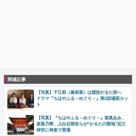
関連記事
【写真】千江莉（嵐莉菜）は競技かるた部へ
ドラマ『ちはやふる－めぐり－』第2話場面カッ
ト
【写真】『ちはやふる－めぐり－』當真あみ、
原菜乃華、上白石萌音らが“かるたの聖地”近江
神宮に袴姿で登場