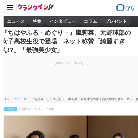
ニュース
特集
インタビュー
コラム
プレゼント
『ちはやふる－めぐり－』嵐莉菜、元野球部の
女子高校生役で登場 ネット称賛「綺麗すぎ
ん!?」「最強美少女」
[ADVERTISEMENT]
TOP
ニュース
『ちはやふる－めぐり－』嵐莉菜、元野球部の女子高校生役で登場 ネット称
ドラマ
公開日 2025/7/17 06:00