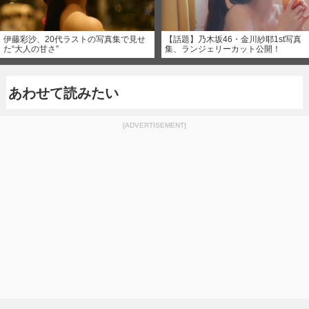
伊藤彩沙、20代ラストの写真集で見せ
【話題】乃木坂46・金川紗耶1st写真
た“大人の甘さ”
集、ランジェリーカット公開！
あわせて読みたい
[ADVERTISEMENT]