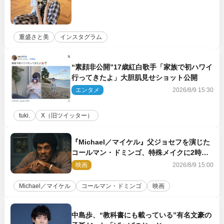
重盛さと美
インスタグラム
“素顔非公開”17歳紅白歌手「家族で初ハワイ
行ってきたよ」大胆肌見せショット公開
エンタメ
2026/8/9 15:30
tuki.
X（旧ツイッター）
『Michael／マイケル』父ジョセフを演じた
コールマン・ドミンゴ、特殊メイクに2時間
半かかっていた
映画
2026/8/9 15:00
Michael／マイケル
コールマン・ドミンゴ
映画
中島歩、“教科書にも載っている”有名文豪の