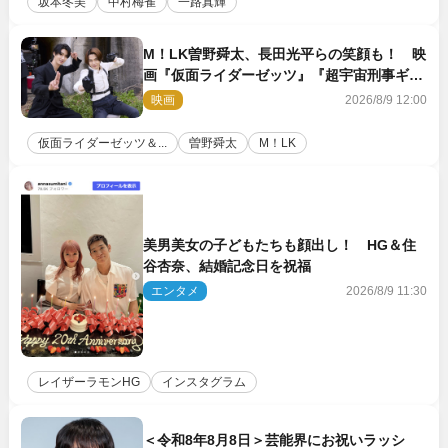
坂本冬美
中村梅雀
一路真輝
M！LK曽野舜太、長田光平らの笑顔も！ 映
画『仮面ライダーゼッツ』『超宇宙刑事ギャ
バン インフィニティ』オフショット到着
映画
2026/8/9 12:00
仮面ライダーゼッツ＆...
曽野舜太
M！LK
美男美女の子どもたちも顔出し！ HG＆住
谷杏奈、結婚記念日を祝福
エンタメ
2026/8/9 11:30
レイザーラモンHG
インスタグラム
＜令和8年8月8日＞芸能界にお祝いラッシ