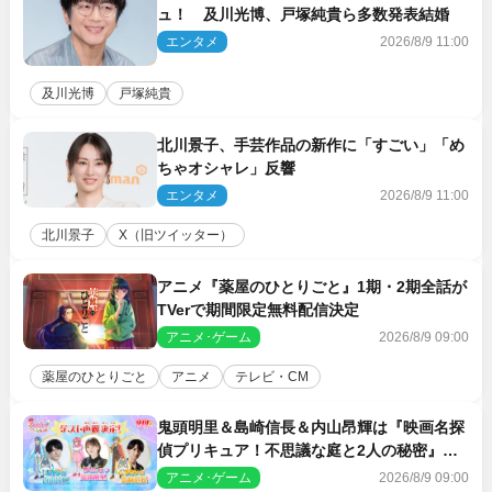
ュ！ 及川光博、戸塚純貴ら多数発表結婚
エンタメ
2026/8/9 11:00
及川光博
戸塚純貴
北川景子、手芸作品の新作に「すごい」「め
ちゃオシャレ」反響
エンタメ
2026/8/9 11:00
北川景子
X（旧ツイッター）
アニメ『薬屋のひとりごと』1期・2期全話が
TVerで期間限定無料配信決定
アニメ･ゲーム
2026/8/9 09:00
薬屋のひとりごと
アニメ
テレビ・CM
鬼頭明里＆島崎信長＆内山昂輝は『映画名探
偵プリキュア！不思議な庭と2人の秘密』ゲ
スト声優に決定
アニメ･ゲーム
2026/8/9 09:00