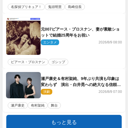
名探偵プリキュア！
鬼頭明里
島崎信長
元007ピアース・ブロスナン、妻が素敵ショ
ットで結婚25周年をお祝い
エンタメ
2026/8/9 08:00
ピアース・ブロスナン
ゴシップ
瀬戸康史＆有村架純、9年ぶり共演も印象は
変わらず 演出・白井晃への絶大なる信頼を
胸に舞台『キュー』に挑む
演劇
2026/8/9 07:00
瀬戸康史
有村架純
舞台
もっと見る