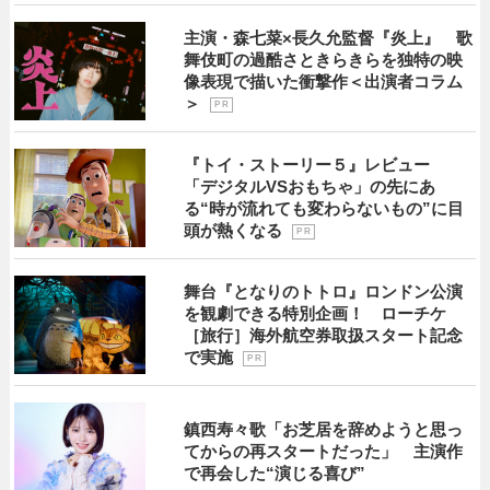
主演・森七菜×長久允監督『炎上』 歌
舞伎町の過酷さときらきらを独特の映
像表現で描いた衝撃作＜出演者コラム
＞
P R
『トイ・ストーリー５』レビュー
「デジタルVSおもちゃ」の先にあ
る“時が流れても変わらないもの”に目
頭が熱くなる
P R
舞台『となりのトトロ』ロンドン公演
を観劇できる特別企画！ ローチケ
［旅行］海外航空券取扱スタート記念
で実施
P R
鎮西寿々歌「お芝居を辞めようと思っ
てからの再スタートだった」 主演作
で再会した“演じる喜び”