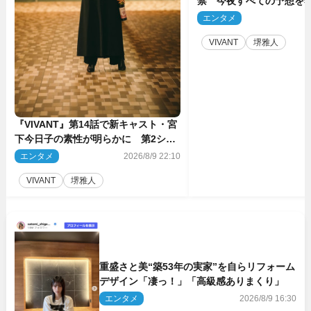
禁 今夜すべての予想を
ーンが…
エンタメ
2
VIVANT
堺雅人
『VIVANT』第14話で新キャスト・宮
下今日子の素性が明らかに 第2シー
ズンのキーパーソンの1人
エンタメ
2026/8/9 22:10
VIVANT
堺雅人
重盛さと美“築53年の実家”を自らリフォーム
デザイン「凄っ！」「高級感ありまくり」
エンタメ
2026/8/9 16:30