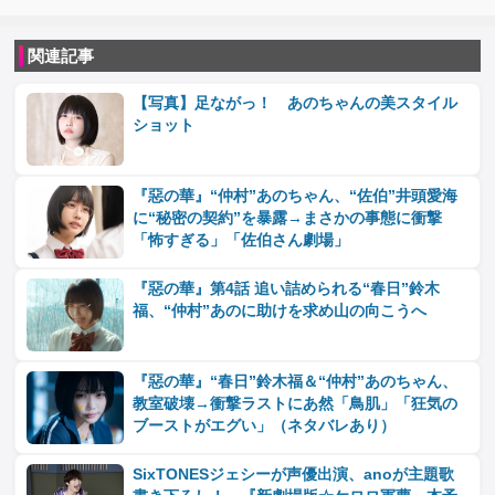
関連記事
【写真】足ながっ！ あのちゃんの美スタイル
ショット
『惡の華』“仲村”あのちゃん、“佐伯”井頭愛海
に“秘密の契約”を暴露→まさかの事態に衝撃
「怖すぎる」「佐伯さん劇場」
『惡の華』第4話 追い詰められる“春日”鈴木
福、“仲村”あのに助けを求め山の向こうへ
『惡の華』“春日”鈴木福＆“仲村”あのちゃん、
教室破壊→衝撃ラストにあ然「鳥肌」「狂気の
ブーストがエグい」（ネタバレあり）
SixTONESジェシーが声優出演、anoが主題歌