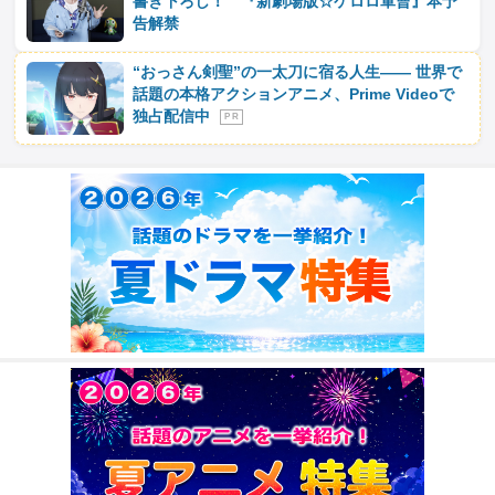
書き下ろし！ 『新劇場版☆ケロロ軍曹』本予
告解禁
“おっさん剣聖”の一太刀に宿る人生―― 世界で
話題の本格アクションアニメ、Prime Videoで
独占配信中
P R