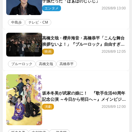
子孫だった「ばぁばのじぃじ」
エンタメ
2026/8/9 13:00
中島歩
テレビ・CM
高橋文哉・櫻井海音・高橋恭平「こんな舞台
挨拶ないよ！」『ブルーロック』自由すぎる
イベントレポート
映画
2026/8/9 12:05
ブルーロック
高橋文哉
高橋恭平
坂本冬美が武家の娘に！ 『歌手生活40周年
記念公演 ～今日から明日へ～』メインビジュ
アル公開
演劇
2026/8/9 12:00