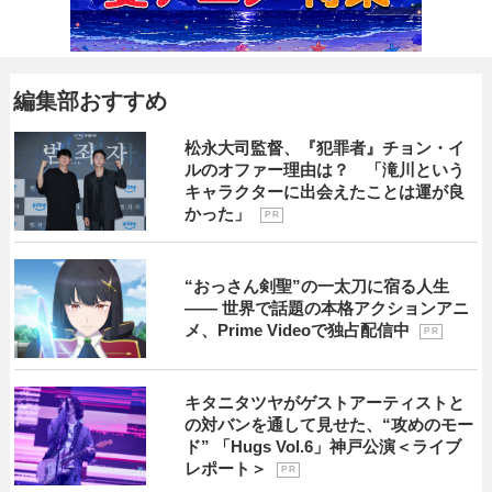
編集部おすすめ
松永大司監督、『犯罪者』チョン・イ
ルのオファー理由は？ 「滝川という
キャラクターに出会えたことは運が良
かった」
P R
“おっさん剣聖”の一太刀に宿る人生
―― 世界で話題の本格アクションアニ
メ、Prime Videoで独占配信中
P R
キタニタツヤがゲストアーティストと
の対バンを通して見せた、“攻めのモー
ド” 「Hugs Vol.6」神戸公演＜ライブ
レポート＞
P R