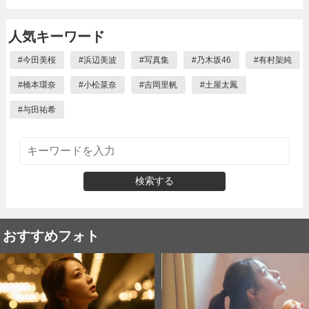
人気キーワード
#
今田美桜
#
浜辺美波
#
写真集
#
乃木坂46
#
有村架純
#
橋本環奈
#
小松菜奈
#
吉岡里帆
#
土屋太鳳
#
与田祐希
検索する
おすすめフォト