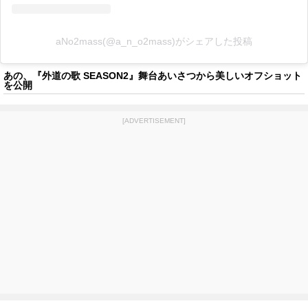
aNo2mass(@a_n_o2mass)がシェアした投稿
あの、『外道の歌 SEASON2』舞台あいさつから美しいオフショット
を公開
[ADVERTISEMENT]