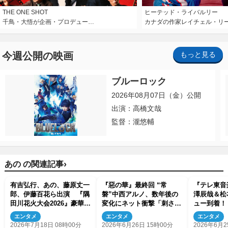
THE ONE SHOT
ヒーテッド・ライバルリー
千鳥・大悟が企画・プロデュー…
カナダの作家レイチェル・リ
今週公開の映画
もっと見る
ブルーロック
2026年08月07日（金）公開
出演：高橋文哉
監督：瀧悠輔
›
あの の関連記事
有吉弘行、あの、藤原丈一
『惡の華』最終回 “常
『テレ東音
郎、伊藤百花ら出演 『隅
磐”中西アルノ、数年後の
澤辰哉＆松
田川花火大会2026』豪華ゲ
変化にネット衝撃「刺さり
ュー到着！ 
スト＆中継陣発表
すぎる」「メロすぎ」（ネ
出演する『
エンタメ
エンタメ
エンタメ
タバレあり）
定
2026年7月18日 08時00分
2026年6月26日 15時00分
2026年6月2