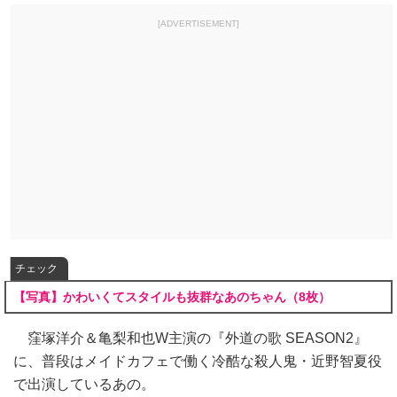
[ADVERTISEMENT]
チェック
【写真】かわいくてスタイルも抜群なあのちゃん（8枚）
窪塚洋介＆亀梨和也W主演の『外道の歌 SEASON2』
に、普段はメイドカフェで働く冷酷な殺人鬼・近野智夏役
で出演しているあの。