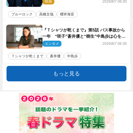
ク』で築いた最高のチームワーク
映画
2026/8/7 06:30
ブルーロック
高橋文哉
櫻井海音
『Ｔシャツが乾くまで』第5話 バス事故から
一年 “咲子”蒼井優と“樹生”中島歩は心を許
しあえる関係に
エンタメ
2026/8/7 06:30
Ｔシャツが乾くまで
蒼井優
中島歩
もっと見る