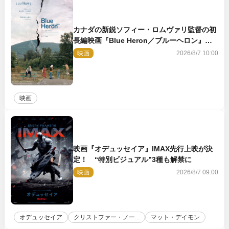
カナダの新鋭ソフィー・ロムヴァリ監督の初
長編映画『Blue Heron／ブルーヘロン』
10.23公開
映画
2026/8/7 10:00
映画
映画『オデュッセイア』IMAX先行上映が決
定！ “特別ビジュアル”3種も解禁に
映画
2026/8/7 09:00
オデュッセイア
クリストファー・ノー...
マット・デイモン