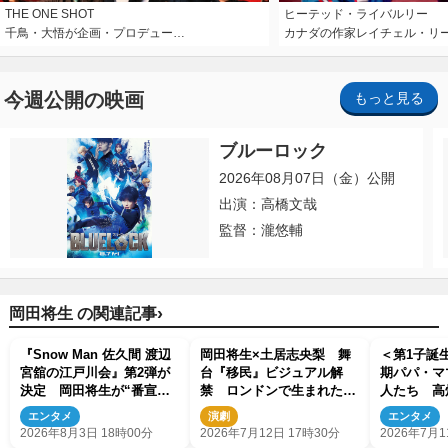
THE ONE SHOT
ヒーテッド・ライバルリー
千鳥・大悟が企画・プロデュー…
カナダの作家レイチェル・リ
今週公開の映画
もっと見る
ブルーロック
2026年08月07日（金）公開
出演：高橋文哉
監督：瀧悠輔
›
岡田将生 の関連記事
『Snow Man 佐久間 渡辺
岡田将生×土居志央梨 舞
＜第1子誕生
宮舘の江戸川会』第2弾が
台『移民』ビジュアル解
期パパ・マ
決定 岡田将生が“番宣な
禁 ロンドンで生まれた物
人たち 高
し”で再登場
語が東京へ
剛、藤田ニ
エンタメ
演劇
エンタメ
数
2026年8月3日 18時00分
2026年7月12日 17時30分
2026年7月1