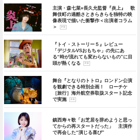
主演・森七菜×長久允監督『炎上』 歌
舞伎町の過酷さときらきらを独特の映
像表現で描いた衝撃作＜出演者コラム
＞
P R
『トイ・ストーリー５』レビュー
「デジタルVSおもちゃ」の先にあ
る“時が流れても変わらないもの”に目
頭が熱くなる
P R
舞台『となりのトトロ』ロンドン公演
を観劇できる特別企画！ ローチケ
［旅行］海外航空券取扱スタート記念
で実施
P R
鎮西寿々歌「お芝居を辞めようと思っ
てからの再スタートだった」 主演作
で再会した“演じる喜び”