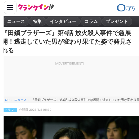
ニュース
特集
インタビュー
コラム
プレゼント
『田鎖ブラザーズ』第4話 放火殺人事件で急展
開！逃走していた男が変わり果てた姿で発見さ
れる
[ADVERTISEMENT]
TOP
ニュース
『田鎖ブラザーズ』第4話 放火殺人事件で急展開！逃走していた男が変わり
ドラマ
公開日 2026/5/8 06:30