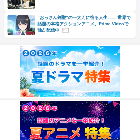
“おっさん剣聖”の一太刀に宿る人生―― 世界で
話題の本格アクションアニメ、Prime Videoで
独占配信中
P R