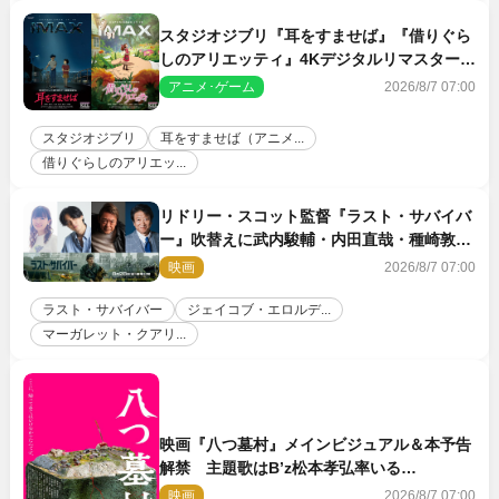
スタジオジブリ『耳をすませば』『借りぐら
しのアリエッティ』4Kデジタルリマスターで
IMAX上映決定！
アニメ･ゲーム
2026/8/7 07:00
スタジオジブリ
耳をすませば（アニメ...
借りぐらしのアリエッ...
リドリー・スコット監督『ラスト・サバイバ
ー』吹替えに武内駿輔・内田直哉・種崎敦
美・井上和彦ら豪華声優陣が集結！
映画
2026/8/7 07:00
ラスト・サバイバー
ジェイコブ・エロルデ...
マーガレット・クアリ...
映画『八つ墓村』メインビジュアル＆本予告
解禁 主題歌はB’z松本孝弘率いる
TMG「DOOM」に決定
映画
2026/8/7 07:00