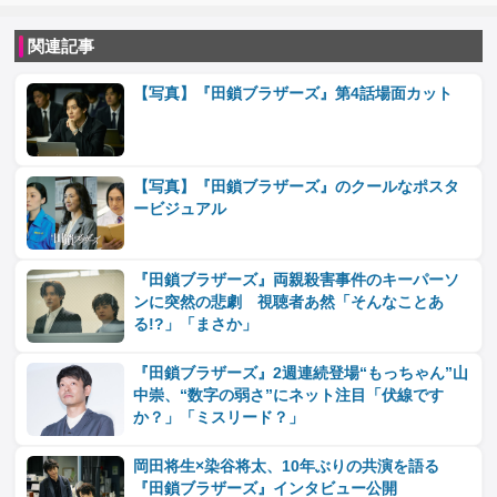
関連記事
【写真】『田鎖ブラザーズ』第4話場面カット
【写真】『田鎖ブラザーズ』のクールなポスタ
ービジュアル
『田鎖ブラザーズ』両親殺害事件のキーパーソ
ンに突然の悲劇 視聴者あ然「そんなことあ
る!?」「まさか」
『田鎖ブラザーズ』2週連続登場“もっちゃん”山
中崇、“数字の弱さ”にネット注目「伏線です
か？」「ミスリード？」
岡田将生×染谷将太、10年ぶりの共演を語る
『田鎖ブラザーズ』インタビュー公開