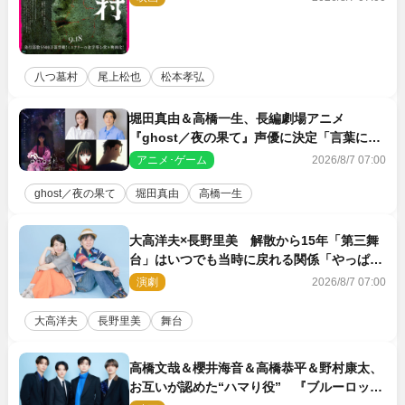
八つ墓村
尾上松也
松本孝弘
堀田真由＆高橋一生、長編劇場アニメ
『ghost／夜の果て』声優に決定「言葉には
できない沢山の感情を思い出しました」
アニメ･ゲーム
2026/8/7 07:00
ghost／夜の果て
堀田真由
高橋一生
大高洋夫×長野里美 解散から15年「第三舞
台」はいつでも当時に戻れる関係「やっぱり
他の方たちとは違います」
演劇
2026/8/7 07:00
大高洋夫
長野里美
舞台
高橋文哉＆櫻井海音＆高橋恭平＆野村康太、
お互いが認めた“ハマり役” 『ブルーロッ