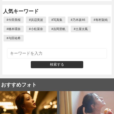
人気キーワード
#
今田美桜
#
浜辺美波
#
写真集
#
乃木坂46
#
有村架純
#
橋本環奈
#
小松菜奈
#
吉岡里帆
#
土屋太鳳
#
与田祐希
検索する
おすすめフォト