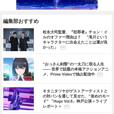
編集部おすすめ
松永大司監督、『犯罪者』チョン・イ
ルのオファー理由は？ 「滝川という
キャラクターに出会えたことは運が良
かった」
P R
“おっさん剣聖”の一太刀に宿る人生
―― 世界で話題の本格アクションアニ
メ、Prime Videoで独占配信中
P R
キタニタツヤがゲストアーティストと
の対バンを通して見せた、“攻めのモー
ド” 「Hugs Vol.6」神戸公演＜ライブ
レポート＞
P R