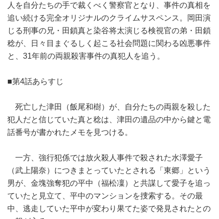
人を自分たちの手で裁くべく警察官となり、事件の真相を
追い続ける完全オリジナルのクライムサスペンス。岡田演
じる刑事の兄・田鎖真と染谷将太演じる検視官の弟・田鎖
稔が、日々目まぐるしく起こる社会問題に関わる凶悪事件
と、31年前の両親殺害事件の真犯人を追う。
■第4話あらすじ
死亡した津田（飯尾和樹）が、自分たちの両親を殺した
犯人だと信じていた真と稔は、津田の遺品の中から鍵と電
話番号が書かれたメモを見つける。
一方、強行犯係では放火殺人事件で殺された水澤愛子
（武上陽奈）につきまとっていたとされる「東郷」という
男が、金塊強奪犯の平中（福松凜）と共謀して愛子を追っ
ていたと見立て、平中のマンションを捜索する。その最
中、逃走していた平中が変わり果てた姿で発見されたとの