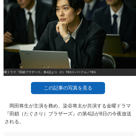
金曜ドラマ『田鎖ブラザーズ』第4話より（C）TBSスパークル／TBS
この記事の写真を見る
岡田将生が主演を務め、染谷将太が共演する金曜ドラマ
『田鎖（たぐさり）ブラザーズ』の第4話が8日の今夜放送
される。