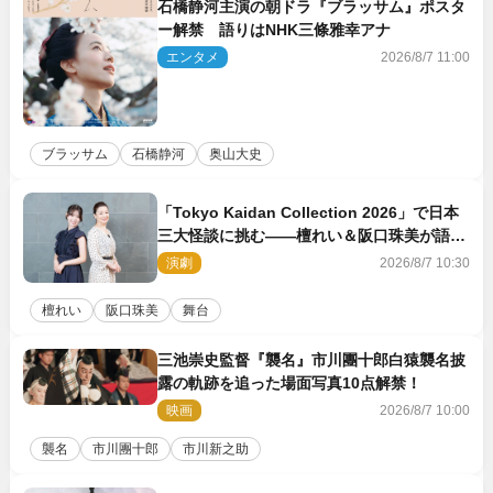
石橋静河主演の朝ドラ『ブラッサム』ポスタ
ー解禁 語りはNHK三條雅幸アナ
エンタメ
2026/8/7 11:00
ブラッサム
石橋静河
奥山大史
「Tokyo Kaidan Collection 2026」で日本
三大怪談に挑む――檀れい＆阪口珠美が語る
「牡丹灯籠」の新たな魅力
演劇
2026/8/7 10:30
檀れい
阪口珠美
舞台
三池崇史監督『襲名』市川團十郎白猿襲名披
露の軌跡を追った場面写真10点解禁！
映画
2026/8/7 10:00
襲名
市川團十郎
市川新之助