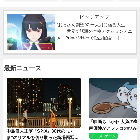
ピックアップ
“おっさん剣聖”の一太刀に宿る人生
―― 世界で話題の本格アクションアニ
メ、Prime Videoで独占配信中
P R
最新ニュース
『映画ちいかわ 人魚の島
声優陣がアフレコのひみ
中島健人主演『SとX』30代の“い
を解説！ 新カットも到
アニメ･ゲーム
2
ま”のリアルを切り取った新場面写真