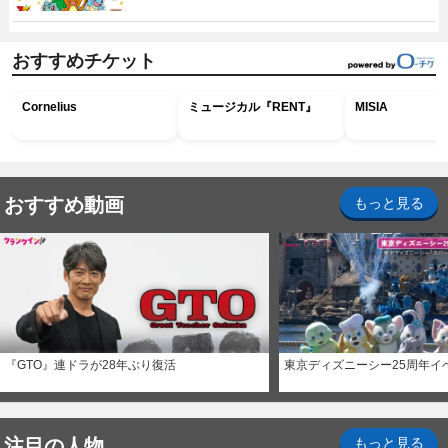
おすすめチケット
Cornelius
ミュージカル『RENT』
MISIA
おすすめ動画
もっと見る
『GTO』連ドラが28年ぶり復活
東京ディズニーシー25周年イ
注目の人物
もっと見る