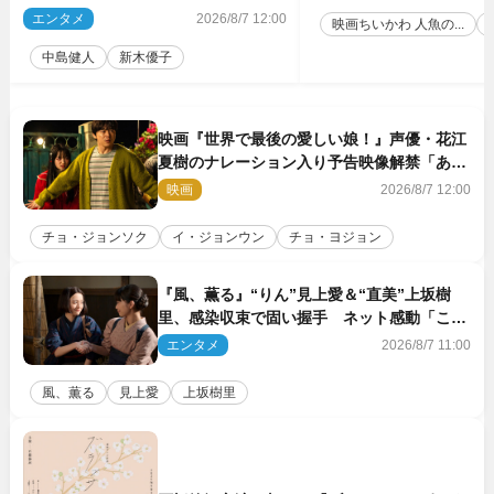
5点解禁
エンタメ
2026/8/7 12:00
映画ちいかわ 人魚の...
中島健人
新木優子
映画『世界で最後の愛しい娘！』声優・花江
夏樹のナレーション入り予告映像解禁「あふ
れ出る温かさに涙が止まらない！」
映画
2026/8/7 12:00
チョ・ジョンソク
イ・ジョンウン
チョ・ヨジョン
『風、薫る』“りん”見上愛＆“直美”上坂樹
里、感染収束で固い握手 ネット感動「この
バディは最強」「アツい」
エンタメ
2026/8/7 11:00
風、薫る
見上愛
上坂樹里