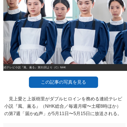
連続テレビ小説『風、薫る』第31回より（C）NHK
この記事の写真を見る
見上愛と上坂樹里がダブルヒロインを務める連続テレビ
小説『風、薫る』（NHK総合／毎週月曜〜土曜8時ほか）
の第7週「届かぬ声」が5月11日〜5月15日に放送される。