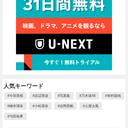
人気キーワード
#
今田美桜
#
浜辺美波
#
写真集
#
乃木坂46
#
有村架純
#
橋本環奈
#
小松菜奈
#
吉岡里帆
#
土屋太鳳
#
与田祐希