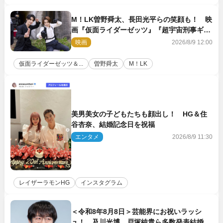
M！LK曽野舜太、長田光平らの笑顔も！ 映
画『仮面ライダーゼッツ』『超宇宙刑事ギャ
バン インフィニティ』オフショット到着
映画
2026/8/9 12:00
仮面ライダーゼッツ＆...
曽野舜太
M！LK
美男美女の子どもたちも顔出し！ HG＆住
谷杏奈、結婚記念日を祝福
エンタメ
2026/8/9 11:30
レイザーラモンHG
インスタグラム
＜令和8年8月8日＞芸能界にお祝いラッシ
ュ！ 及川光博、戸塚純貴ら多数発表結婚