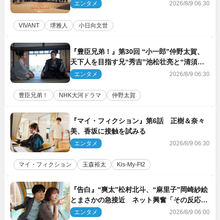
エンタメ
2026/8/9 06:30
VIVANT
堺雅人
小日向文世
『豊臣兄弟！』第30回 “小一郎”仲野太賀、
天下人を目指す兄“秀吉”池松壮亮と“清須会
議”へ
エンタメ
2026/8/9 06:30
豊臣兄弟！
NHK大河ドラマ
仲野太賀
『マイ・フィクション』第6話 正樹＆奈々
美、香坂に接触を試みる
エンタメ
2026/8/9 06:30
マイ・フィクション
玉森裕太
Kis‐My‐Ft2
『告白』“爽太”松村北斗、“麻里子”岡崎紗絵
とまさかの急接近 ネット興奮「その反応
は」「いいの!?」（ネタバレあり）
エンタメ
2026/8/9 06:00