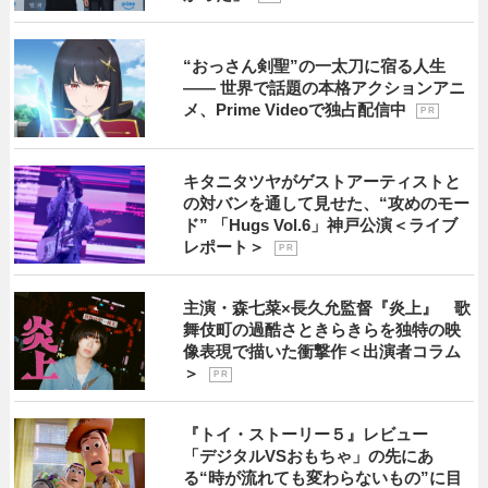
“おっさん剣聖”の一太刀に宿る人生
―― 世界で話題の本格アクションアニ
メ、Prime Videoで独占配信中
P R
キタニタツヤがゲストアーティストと
の対バンを通して見せた、“攻めのモー
ド” 「Hugs Vol.6」神戸公演＜ライブ
レポート＞
P R
主演・森七菜×長久允監督『炎上』 歌
舞伎町の過酷さときらきらを独特の映
像表現で描いた衝撃作＜出演者コラム
＞
P R
『トイ・ストーリー５』レビュー
「デジタルVSおもちゃ」の先にあ
る“時が流れても変わらないもの”に目