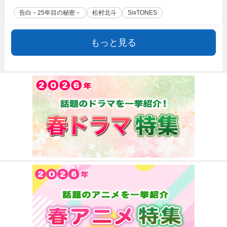
告白－25年目の秘密－
松村北斗
SixTONES
もっと見る