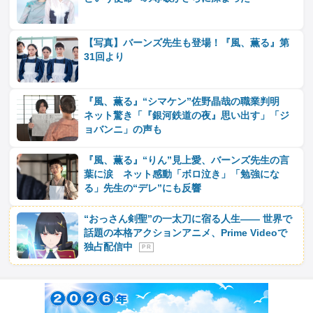
【写真】バーンズ先生も登場！『風、薫る』第
31回より
『風、薫る』“シマケン”佐野晶哉の職業判明
ネット驚き「『銀河鉄道の夜』思い出す」「ジ
ョバンニ」の声も
『風、薫る』“りん”見上愛、バーンズ先生の言
葉に涙 ネット感動「ボロ泣き」「勉強にな
る」先生の“デレ”にも反響
“おっさん剣聖”の一太刀に宿る人生―― 世界で
話題の本格アクションアニメ、Prime Videoで
独占配信中
P R