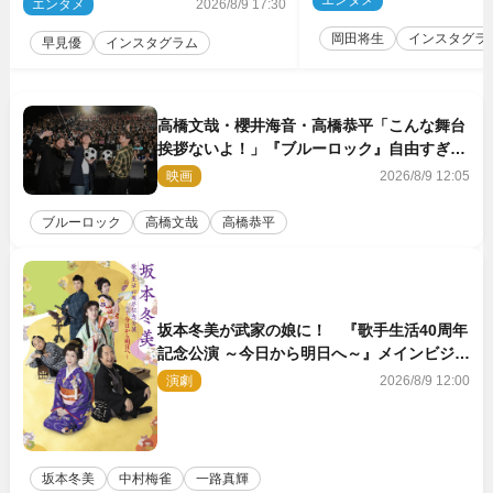
エンタメ
2
エンタメ
2026/8/9 17:30
岡田将生
インスタグラ
早見優
インスタグラム
高橋文哉・櫻井海音・高橋恭平「こんな舞台
挨拶ないよ！」『ブルーロック』自由すぎる
イベントレポート
映画
2026/8/9 12:05
ブルーロック
高橋文哉
高橋恭平
坂本冬美が武家の娘に！ 『歌手生活40周年
記念公演 ～今日から明日へ～』メインビジュ
アル公開
演劇
2026/8/9 12:00
坂本冬美
中村梅雀
一路真輝