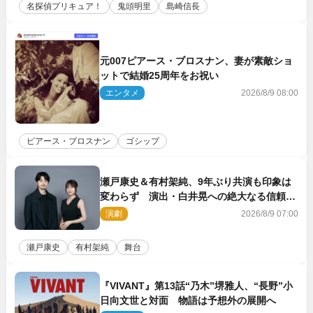
名探偵プリキュア！
鬼頭明里
島崎信長
元007ピアース・ブロスナン、妻が素敵ショ
ットで結婚25周年をお祝い
エンタメ
2026/8/9 08:00
ピアース・ブロスナン
ゴシップ
瀬戸康史＆有村架純、9年ぶり共演も印象は
変わらず 演出・白井晃への絶大なる信頼を
胸に舞台『キュー』に挑む
演劇
2026/8/9 07:00
瀬戸康史
有村架純
舞台
『VIVANT』第13話“乃木”堺雅人、“長野”小
日向文世と対面 物語は予想外の展開へ