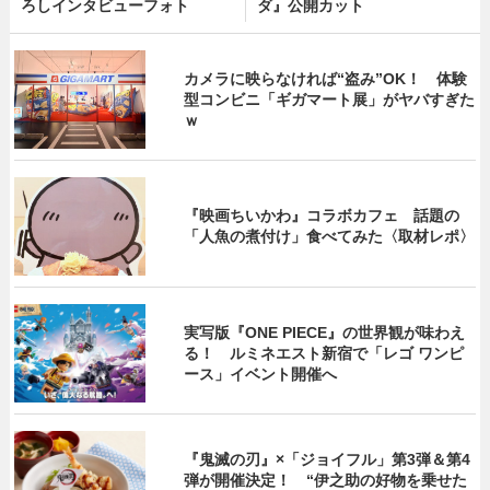
ろしインタビューフォト
ダ』公開カット
カメラに映らなければ“盗み”OK！ 体験
型コンビニ「ギガマート展」がヤバすぎた
ｗ
『映画ちいかわ』コラボカフェ 話題の
「人魚の煮付け」食べてみた〈取材レポ〉
実写版『ONE PIECE』の世界観が味わえ
る！ ルミネエスト新宿で「レゴ ワンピ
ース」イベント開催へ
『鬼滅の刃』×「ジョイフル」第3弾＆第4
弾が開催決定！ “伊之助の好物を乗せた