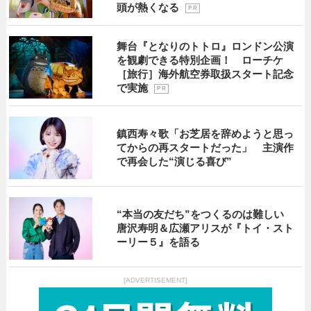
頭が熱くなる
P R
舞台『となりのトトロ』ロンドン公演
を観劇できる特別企画！ ローチケ
［旅行］海外航空券取扱スタート記念
で実施
P R
鎮西寿々歌「お芝居を辞めようと思っ
てからの再スタートだった」 主演作
で再会した“演じる喜び”
“本当の友だち”をつくるのは難しい
唐沢寿明＆広瀬アリスが『トイ・スト
ーリー５』を語る
[ADVERTISEMENT]