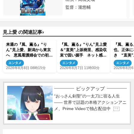
監督：瀧悠輔
›
見上愛 の関連記事
来週の『風、薫る』“り
『風、薫る』“りん”見上愛
『風、薫る
ん”見上愛、新潟から東京
＆“直美”上坂樹里、感染収
也、正体に
へ 恵風看護婦会での初仕
束で固い握手 ネット感動
き “直美
事に向かう
「このバディは最強」「ア
会いにも反
エンタメ
エンタメ
エンタメ
ツい」
くれそう」
2026年8月8日 08時15分
2026年8月7日 11時00分
2026年8月6
よ！」
ピックアップ
“おっさん剣聖”の一太刀に宿る人生
―― 世界で話題の本格アクションアニ
メ、Prime Videoで独占配信中
P R