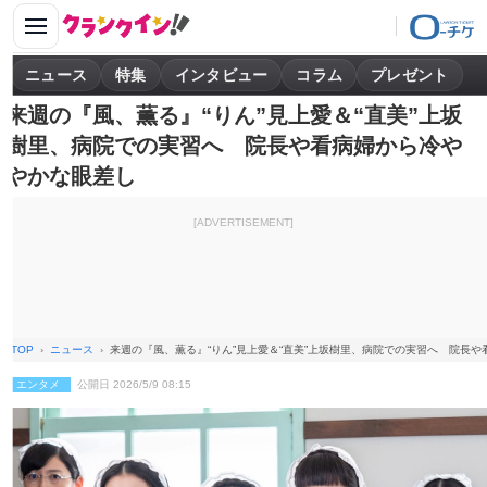
ニュース
特集
インタビュー
コラム
プレゼント
来週の『風、薫る』“りん”見上愛＆“直美”上坂
樹里、病院での実習へ 院長や看病婦から冷や
やかな眼差し
[ADVERTISEMENT]
TOP
ニュース
来週の『風、薫る』“りん”見上愛＆“直美”上坂樹里、病院での実習へ 院長
エンタメ
公開日 2026/5/9 08:15