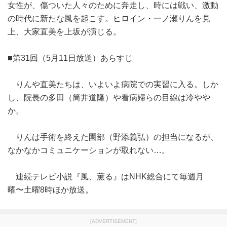
女性が、傷ついた人々のために奔走し、時には戦い、激動
の時代に新たな風を起こす。ヒロイン・一ノ瀬りんを見
上、大家直美を上坂が演じる。
■第31回（5月11日放送）あらすじ
りんや直美たちは、いよいよ病院での実習に入る。しか
し、院長の多田（筒井道隆）や看病婦らの目線は冷やや
か。
りんは手術を終えた園部（野添義弘）の担当になるが、
なかなかコミュニケーションが取れない…。
連続テレビ小説『風、薫る』はNHK総合にて毎週月
曜〜土曜8時ほか放送。
[ADVERTISEMENT]