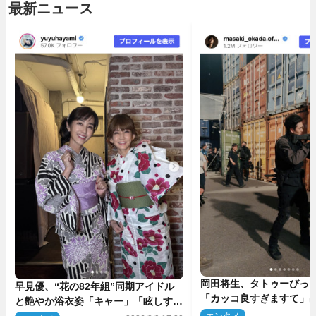
最新ニュース
岡田将生、タトゥーびっ
早見優、“花の82年組”同期アイドル
「カッコ良すぎますて」
と艶やか浴衣姿「キャー」「眩しすぎ
マのオフショ多数公開
ます」