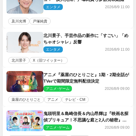
エンタメ
2026/8/9 11:00
及川光博
戸塚純貴
北川景子、手芸作品の新作に「すごい」「め
ちゃオシャレ」反響
エンタメ
2026/8/9 11:00
北川景子
X（旧ツイッター）
アニメ『薬屋のひとりごと』1期・2期全話が
TVerで期間限定無料配信決定
アニメ･ゲーム
2026/8/9 09:00
薬屋のひとりごと
アニメ
テレビ・CM
鬼頭明里＆島崎信長＆内山昂輝は『映画名探
偵プリキュア！不思議な庭と2人の秘密』ゲ
スト声優に決定
アニメ･ゲーム
2026/8/9 09:00