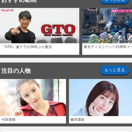
『GTO』連ドラが28年ぶり復活
東京ディズニーシー25周年イ
注目の人物
もっと見る
今田美桜
橋本環奈