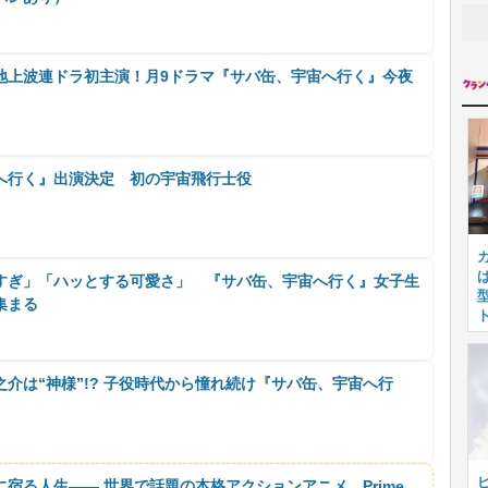
地上波連ドラ初主演！月9ドラマ『サバ缶、宇宙へ行く』今夜
へ行く』出演決定 初の宇宙飛行士役
すぎ」「ハッとする可愛さ」 『サバ缶、宇宙へ行く』女子生
集まる
介は“神様”!? 子役時代から憧れ続け『サバ缶、宇宙へ行
に宿る人生―― 世界で話題の本格アクションアニメ、Prime