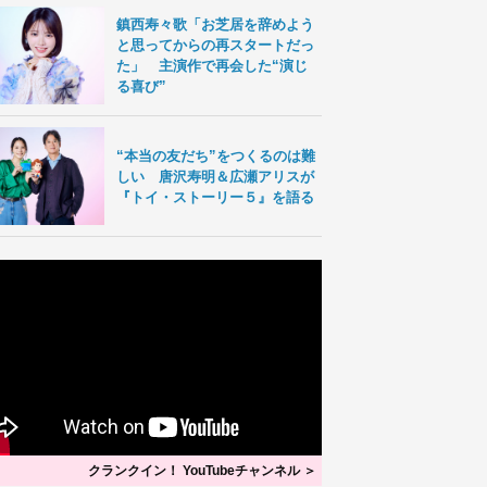
鎮西寿々歌「お芝居を辞めよう
と思ってからの再スタートだっ
た」 主演作で再会した“演じ
る喜び”
“本当の友だち”をつくるのは難
しい 唐沢寿明＆広瀬アリスが
『トイ・ストーリー５』を語る
クランクイン！ YouTubeチャンネル ＞