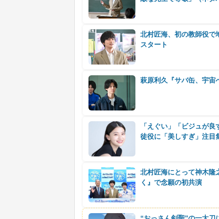
北村匠海、初の教師役で
スタート
萩原利久『サバ缶、宇宙
「えぐい」「ビジュが良
徒役に「美しすぎ」注目
北村匠海にとって神木隆之
く』で念願の初共演
“おっさん剣聖”の一太刀