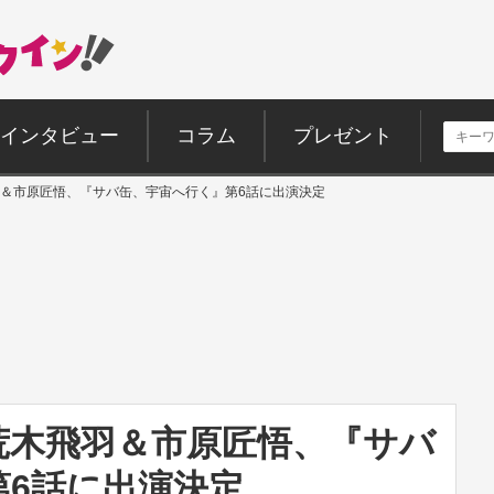
インタビュー
コラム
プレゼント
＆市原匠悟、『サバ缶、宇宙へ行く』第6話に出演決定
荒木飛羽＆市原匠悟、『サバ
第6話に出演決定