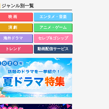
ジャンル別一覧
映画
エンタメ・音楽
演劇
アニメ・ゲーム
海外ドラマ
セレブ&ゴシップ
トレンド
動画配信サービス