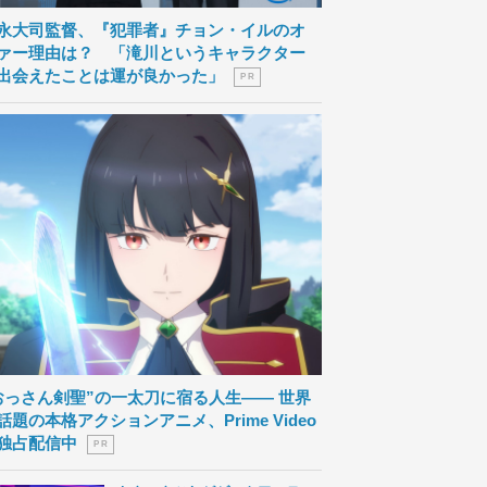
永大司監督、『犯罪者』チョン・イルのオ
ァー理由は？ 「滝川というキャラクター
出会えたことは運が良かった」
P R
おっさん剣聖”の一太刀に宿る人生―― 世界
話題の本格アクションアニメ、Prime Video
独占配信中
P R