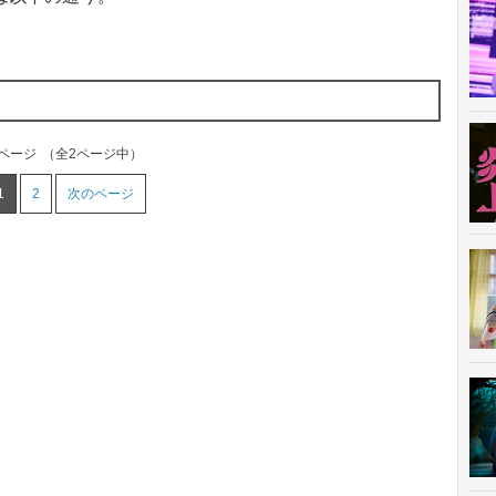
1ページ
（全2ページ中）
1
2
次のページ