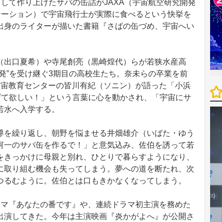
して作り上げたサバの缶詰がJAXA（宇宙航空研究開発
テーション）で宇宙飛行士が実際に食べるという快挙を
出身のライターが描いた書籍『さばの缶づめ、宇宙へい
出口夏希）や寺尾創亮（黒崎煌代）らが若狭水産高
発”を受け継ぐ3期目の高校生たち。奈未らの卒業を前
宇宙教育センターの皆川有紀（ソニン）が語った「小浜
げて欲しい！」という言葉に心を動かされ、「宇宙にサ
若水へ入学する。
を繰り返し、朝野を悩ませる井畑雄介（いばた・ゆう
河一のサバ缶を作るで！」と意気込み、佐伯を誘って若
をきっかけに母親と別れ、ひとりで暮らすようになり、
に取り組む機会も失ってしまう。夢への道を断たれ、次
つるむように。佐伯とは口もきかなくなってしまう。
マ『あなたの番です』や、連続ドラマ初主演を務めた
出演してきた。今年は主演映画『炎かがよへ』が公開さ