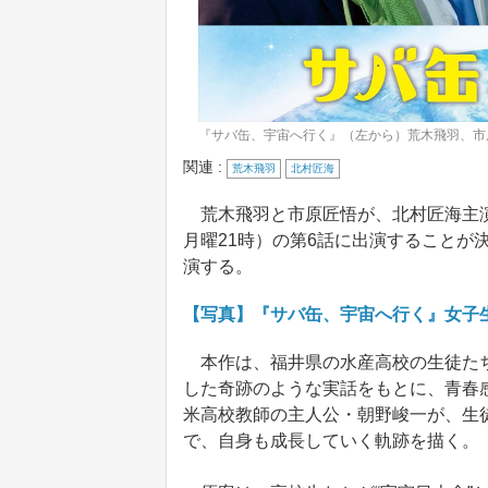
『サバ缶、宇宙へ行く』（左から）荒木飛羽、市
関連 :
荒木飛羽
北村匠海
荒木飛羽と市原匠悟が、北村匠海主演
月曜21時）の第6話に出演することが
演する。
【写真】『サバ缶、宇宙へ行く』女子
本作は、福井県の水産高校の生徒たち
した奇跡のような実話をもとに、青春
米高校教師の主人公・朝野峻一が、生
で、自身も成長していく軌跡を描く。