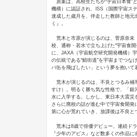
原案は、高校生たちが“宇宙日本食”と
機構）に認証され、ISS（国際宇宙ス
達成した歳月を、伴走した教師と地元
く』。
荒木と市原が演じるのは、菅原奈未（
校、通称・若水で立ち上げた“宇宙食開
に、JAXA（宇宙航空研究開発機構）
の伝統である“鯖街道”を宇宙までつな
バ缶を飛ばしたい」という夢を抱いて
荒木が演じるのは、不良とつるみ補導
すけ）。明るく勝ち気な性格で、「銀
水に入学する。しかし、東日本大震災
さらに廃校の話が進む中で宇宙食開発
第に心が荒れていき、放課後は不良と
荒木は8歳で俳優デビュー。連続ドラ
『少年のアビス』など数多くの作品に