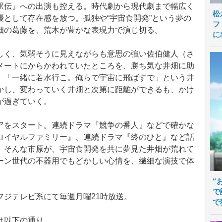
駅伝』への出演も控える。時代劇から現代劇まで幅広く
松
として存在感を放つ。孤独や“宇宙食開発”という夢の
フ
畑の葛藤を、荒木が豊かな表現力で演じ切る。
に
く、気弱そうに見えながらも意思の強い佐伯健人（さ
メートにからかわれていたところを、勝ち気な井畑に助
。「一緒に若水行こ。俺らで宇宙に飛ばすで」という井
かし、変わっていく井畑と次第に距離ができるも、かけ
が過ぎていく。
をスタート。連続ドラマ『競争の番人』などで確かな
ロイヤルファミリー』、連続ドラマ『終のひと』など話
。そんな市原が、宇宙食開発を共に夢見た井畑が荒れて
ーン世代の不器用でもどかしい心情を、繊細な演技で体
“
で
ジテレビ系にて毎週月曜21時放送。
で
は以下の通り。