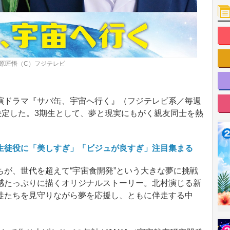
原匠悟（C）フジテレビ
ドラマ『サバ缶、宇宙へ行く』（フジテレビ系／毎週
決定した。3期生として、夢と現実にもがく親友同士を熱
生徒役に「美しすぎ」「ビジュが良すぎ」注目集まる
が、世代を超えて“宇宙食開発”という大きな夢に挑戦
感たっぷりに描くオリジナルストーリー。北村演じる新
徒たちを見守りながら夢を応援し、ともに伴走する中