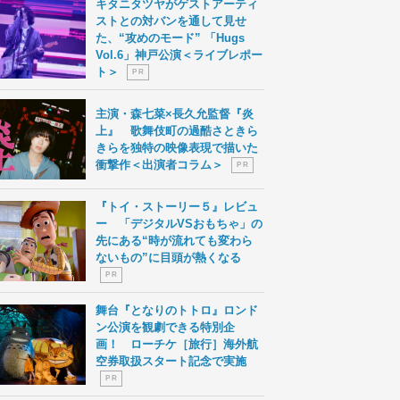
キタニタツヤがゲストアーティ
ストとの対バンを通して見せ
た、“攻めのモード” 「Hugs
Vol.6」神戸公演＜ライブレポー
ト＞
P R
主演・森七菜×長久允監督『炎
上』 歌舞伎町の過酷さときら
きらを独特の映像表現で描いた
衝撃作＜出演者コラム＞
P R
『トイ・ストーリー５』レビュ
ー 「デジタルVSおもちゃ」の
先にある“時が流れても変わら
ないもの”に目頭が熱くなる
P R
舞台『となりのトトロ』ロンド
ン公演を観劇できる特別企
画！ ローチケ［旅行］海外航
空券取扱スタート記念で実施
P R