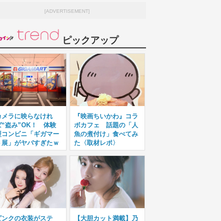
[ADVERTISEMENT]
ピックアップ
カメラに映らなけれ
『映画ちいかわ』コラ
ば“盗み”OK！ 体験
ボカフェ 話題の「人
型コンビニ「ギガマー
魚の煮付け」食べてみ
ト展」がヤバすぎたｗ
た〈取材レポ〉
ピンクの衣装がステ
【大胆カット満載】乃