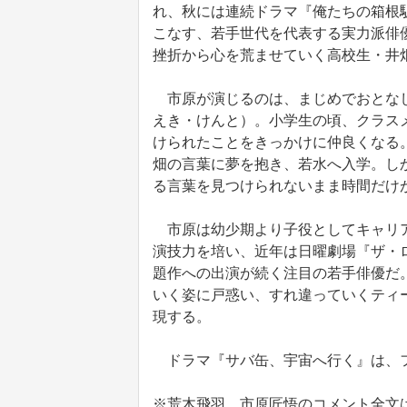
れ、秋には連続ドラマ『俺たちの箱根
こなす、若手世代を代表する実力派俳優
挫折から心を荒ませていく高校生・井
市原が演じるのは、まじめでおとなし
えき・けんと）。小学生の頃、クラス
けられたことをきっかけに仲良くなる
畑の言葉に夢を抱き、若水へ入学。し
る言葉を見つけられないまま時間だけ
市原は幼少期より子役としてキャリア
演技力を培い、近年は日曜劇場『ザ・
題作への出演が続く注目の若手俳優だ
いく姿に戸惑い、すれ違っていくティ
現する。
ドラマ『サバ缶、宇宙へ行く』は、フ
※荒木飛羽、市原匠悟のコメント全文