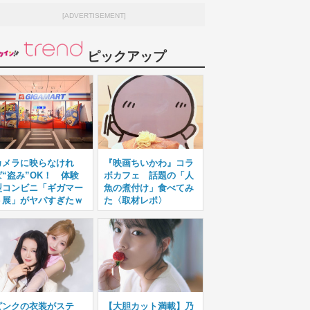
[ADVERTISEMENT]
ピックアップ
カメラに映らなけれ
『映画ちいかわ』コラ
ば“盗み”OK！ 体験
ボカフェ 話題の「人
型コンビニ「ギガマー
魚の煮付け」食べてみ
ト展」がヤバすぎたｗ
た〈取材レポ〉
ピンクの衣装がステ
【大胆カット満載】乃