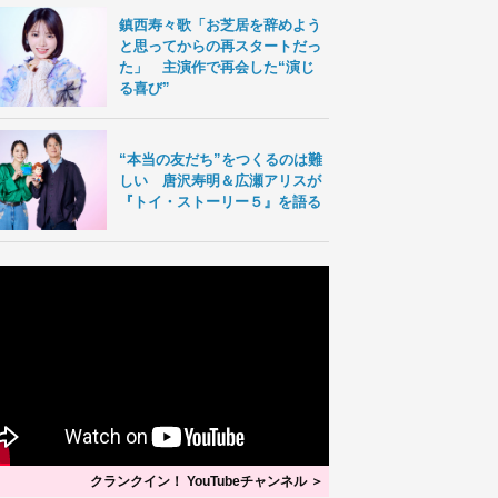
鎮西寿々歌「お芝居を辞めよう
と思ってからの再スタートだっ
た」 主演作で再会した“演じ
る喜び”
“本当の友だち”をつくるのは難
しい 唐沢寿明＆広瀬アリスが
『トイ・ストーリー５』を語る
クランクイン！ YouTubeチャンネル ＞