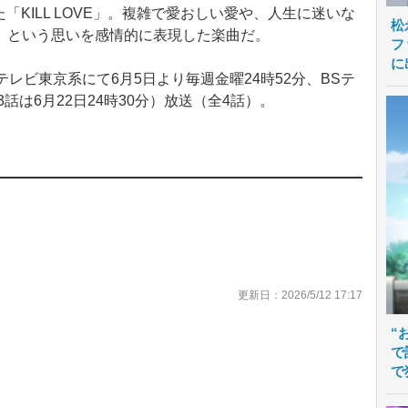
「KILL LOVE」。複雑で愛おしい愛や、人生に迷いな
松
、という思いを感情的に表現した楽曲だ。
フ
に
レビ東京系にて6月5日より毎週金曜24時52分、BSテ
話は6月22日24時30分）放送（全4話）。
更新日：2026/5/12 17:17
“
で
で