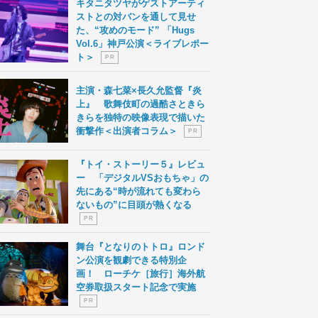
キタニタツヤがゲストアーティ
ストとの対バンを通して見せ
た、“攻めのモード” 「Hugs
Vol.6」神戸公演＜ライブレポー
ト＞
P R
主演・森七菜×長久允監督『炎
上』 歌舞伎町の過酷さときら
きらを独特の映像表現で描いた
衝撃作＜出演者コラム＞
P R
『トイ・ストーリー５』レビュ
ー 「デジタルVSおもちゃ」の
先にある“時が流れても変わら
ないもの”に目頭が熱くなる
P R
舞台『となりのトトロ』ロンド
ン公演を観劇できる特別企
画！ ローチケ［旅行］海外航
空券取扱スタート記念で実施
P R