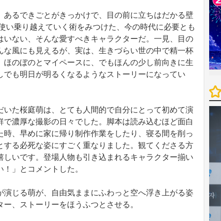
あるできごとがきっかけで、目の前に立ちはだかる壁
”を使い乗り越えていく術をみつけた、今の時代に必要とも
はいない、そんな愛すべきキャラクターだ。一見、目の
んな風にも見えるが、実は、生きづらい世の中で精一杯
。ほのぼのとマイペースに、でもほんの少し前向きに生
しでも明日が明るくなるようなストーリーになってい
いた桜庭萌は、とても人間的で自分にとって初めて演
鮮で濃厚な撮影の日々でした。脚本は読み込むほど面白
た時、早めに家に帰り制作作業をしたり、寝る間を削っ
とする必死な姿にすごく重なりました。観てくださる方
嬉しいです。登場人物も引き込まれるキャラクター揃い
い！」とコメントした。
演じる萌が、自由気ままにふわっと空へ浮き上がる姿
ター、ストーリーをほうふつとさせる。