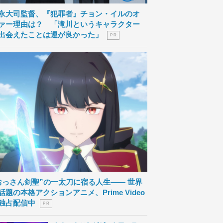
永大司監督、『犯罪者』チョン・イルのオ
ァー理由は？ 「滝川というキャラクター
出会えたことは運が良かった」
P R
おっさん剣聖”の一太刀に宿る人生―― 世界
話題の本格アクションアニメ、Prime Video
独占配信中
P R