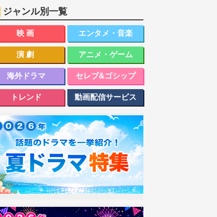
ジャンル別一覧
映画
エンタメ・音楽
演劇
アニメ・ゲーム
海外ドラマ
セレブ&ゴシップ
トレンド
動画配信サービス