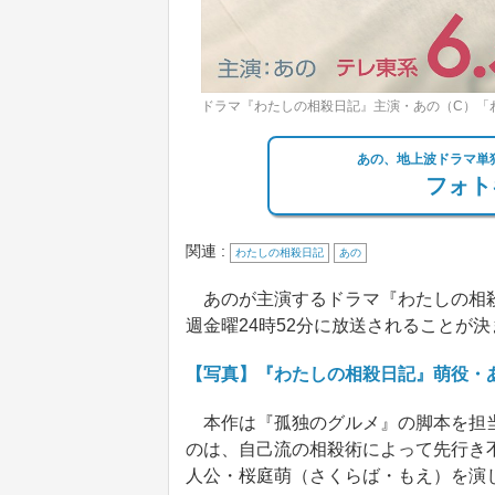
ドラマ『わたしの相殺日記』主演・あの（C）「
あの、地上波ドラマ単独
フォト
関連 :
わたしの相殺日記
あの
あのが主演するドラマ『わたしの相殺
週金曜24時52分に放送されることが
【写真】『わたしの相殺日記』萌役・
本作は『孤独のグルメ』の脚本を担当
のは、自己流の相殺術によって先行き
人公・桜庭萌（さくらば・もえ）を演