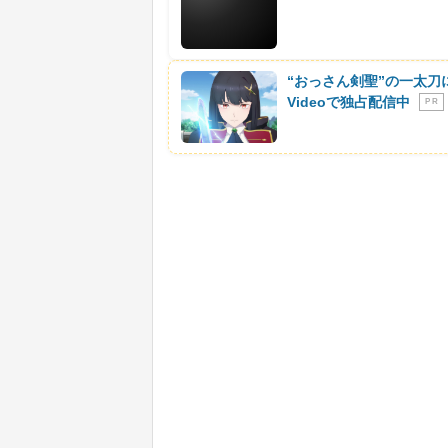
“おっさん剣聖”の一太刀
Videoで独占配信中
P R