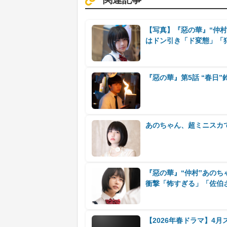
【写真】『惡の華』“仲村
はドン引き「ド変態」「
『惡の華』第5話 “春日
あのちゃん、超ミニスカ
『惡の華』“仲村”あのち
衝撃「怖すぎる」「佐伯
【2026年春ドラマ】4