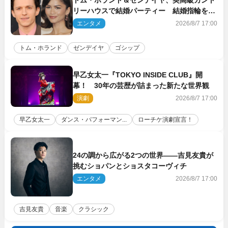
トム・ホランド＆ゼンデイヤ、英高級カント
リーハウスで結婚パーティー 結婚指輪を身
に着けたトムも初キャッチ
エンタメ
2026/8/7 17:00
トム・ホランド
ゼンデイヤ
ゴシップ
早乙女太一『TOKYO INSIDE CLUB』開
幕！ 30年の芸歴が詰まった新たな世界観
演劇
2026/8/7 17:00
早乙女太一
ダンス・パフォーマン...
ローチケ演劇宣言！
24の調から広がる2つの世界――吉見友貴が
挑むショパンとショスタコーヴィチ
エンタメ
2026/8/7 17:00
吉見友貴
音楽
クラシック