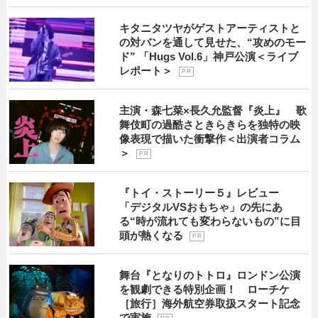
キタニタツヤがゲストアーティストと
の対バンを通して見せた、“攻めのモー
ド” 「Hugs Vol.6」神戸公演＜ライブ
レポート＞
P R
主演・森七菜×長久允監督『炎上』 歌
舞伎町の過酷さときらきらを独特の映
像表現で描いた衝撃作＜出演者コラム
＞
P R
『トイ・ストーリー５』レビュー
「デジタルVSおもちゃ」の先にあ
る“時が流れても変わらないもの”に目
頭が熱くなる
P R
舞台『となりのトトロ』ロンドン公演
を観劇できる特別企画！ ローチケ
［旅行］海外航空券取扱スタート記念
で実施