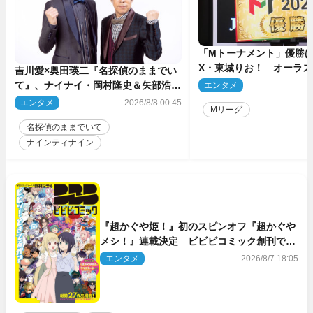
「Mトーナメント」優勝はB
X・東城りお！ オーラ
吉川愛×奥田瑛二『名探偵のままでい
後は自ら和了って幕引き
て』、ナイナイ・岡村隆史＆矢部浩之
エンタメ
2
のゲスト出演が決定！
エンタメ
2026/8/8 00:45
Mリーグ
名探偵のままでいて
ナインティナイン
『超かぐや姫！』初のスピンオフ『超かぐや
メシ！』連載決定 ビビビコミック創刊で31
作品一挙公開
エンタメ
2026/8/7 18:05