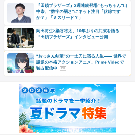
『田鎖ブラザーズ』2週連続登場“もっちゃん”山
中崇、“数字の弱さ”にネット注目「伏線です
か？」「ミスリード？」
岡田将生×染谷将太、10年ぶりの共演を語る
『田鎖ブラザーズ』インタビュー公開
“おっさん剣聖”の一太刀に宿る人生―― 世界で
話題の本格アクションアニメ、Prime Videoで
独占配信中
P R