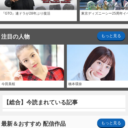
『GTO』連ドラが28年ぶり復活
東京ディズニーシー25周年イ
注目の人物
もっと見る
今田美桜
橋本環奈
【総合】今読まれている記事
最新＆おすすめ 配信作品
もっと見る