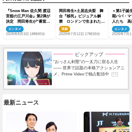
『Snow Man 佐久間 渡辺
岡田将生×土居志央梨 舞
＜第1子誕生
宮舘の江戸川会』第2弾が
台『移民』ビジュアル解
期パパ・マ
決定 岡田将生が“番宣な
禁 ロンドンで生まれた物
人たち 高
し”で再登場
語が東京へ
剛、藤田ニ
エンタメ
演劇
エンタメ
数
2026年8月3日 18時00分
2026年7月12日 17時30分
2026年7月1
ピックアップ
“おっさん剣聖”の一太刀に宿る人生
―― 世界で話題の本格アクションアニ
メ、Prime Videoで独占配信中
P R
最新ニュース