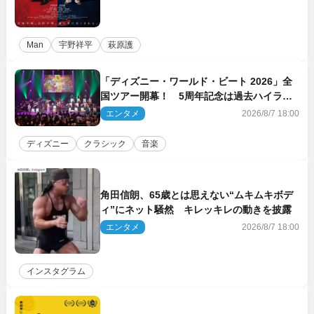
Man
宇野祥平
萩原護
「ディズニー・ワールド・ビート 2026」全
国ツアー開幕！ 5周年記念は過去ハイライ
ト＆クルーズ旅を大満喫！【潜入レポート】
エンタメ
2026/8/7 18:00
ディズニー
クラシック
音楽
角田信朗、65歳とは思えない“ムキムキボデ
ィ”にネット騒然 キレッキレの動きを披露
エンタメ
2026/8/7 18:00
インスタグラム