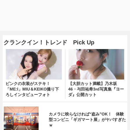
クランクイン！トレンド Pick Up
ピンクの衣装がステキ！
【大胆カット満載】乃木坂
「ME:I」MIU＆KEIKO撮り下
46・与田祐希3rd写真集『ヨー
ろしインタビューフォト
ダ』公開カット
カメラに映らなければ“盗み”OK！ 体験
型コンビニ「ギガマート展」がヤバすぎた
ｗ