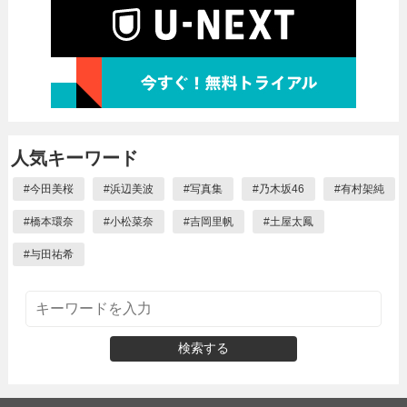
人気キーワード
#
今田美桜
#
浜辺美波
#
写真集
#
乃木坂46
#
有村架純
#
橋本環奈
#
小松菜奈
#
吉岡里帆
#
土屋太鳳
#
与田祐希
検索する