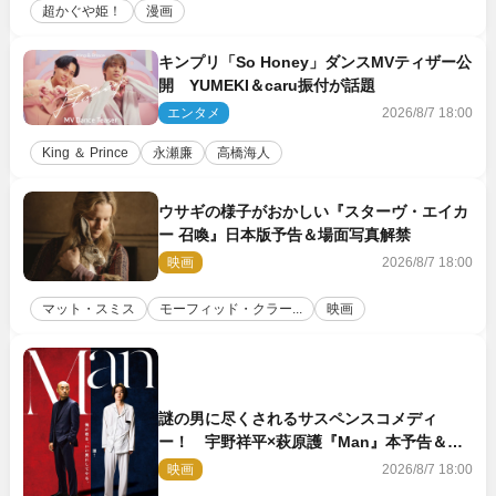
超かぐや姫！
漫画
キンプリ「So Honey」ダンスMVティザー公
開 YUMEKI＆caru振付が話題
エンタメ
2026/8/7 18:00
King ＆ Prince
永瀬廉
高橋海人
ウサギの様子がおかしい『スターヴ・エイカ
ー 召喚』日本版予告＆場面写真解禁
映画
2026/8/7 18:00
マット・スミス
モーフィッド・クラー...
映画
謎の男に尽くされるサスペンスコメディ
ー！ 宇野祥平×萩原護『Man』本予告＆新
ビジュアル解禁
映画
2026/8/7 18:00