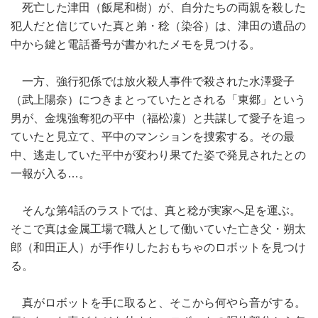
死亡した津田（飯尾和樹）が、自分たちの両親を殺した
犯人だと信じていた真と弟・稔（染谷）は、津田の遺品の
中から鍵と電話番号が書かれたメモを見つける。
一方、強行犯係では放火殺人事件で殺された水澤愛子
（武上陽奈）につきまとっていたとされる「東郷」という
男が、金塊強奪犯の平中（福松凜）と共謀して愛子を追っ
ていたと見立て、平中のマンションを捜索する。その最
中、逃走していた平中が変わり果てた姿で発見されたとの
一報が入る…。
そんな第4話のラストでは、真と稔が実家へ足を運ぶ。
そこで真は金属工場で職人として働いていた亡き父・朔太
郎（和田正人）が手作りしたおもちゃのロボットを見つけ
る。
真がロボットを手に取ると、そこから何やら音がする。