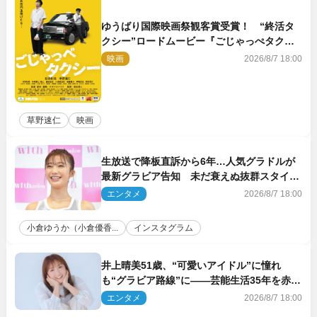
ゆうばり国際映画祭観客賞受賞！ “終活タ
クシー”ロードムービー『ごじゃっぺタクシ
ー』10月公開＆予告解禁
映画
2026/8/7 18:00
草野速仁
映画
生放送で降板直訴から6年…人気グラドルが
最新グラビア告知 未だ衰えぬ抜群スタイル
に反響
エンタメ
2026/8/7 18:00
小倉ゆうか（小倉優香...
インスタグラム
井上晴美51歳、“可愛いアイドル”に憧れ
も“グラビア路線”に――芸能生活35年を赤
裸々に語る 27年ぶりに写真集発売
エンタメ
2026/8/7 18:00