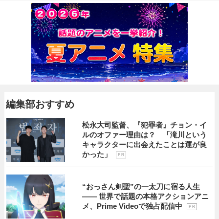
編集部おすすめ
松永大司監督、『犯罪者』チョン・イ
ルのオファー理由は？ 「滝川という
キャラクターに出会えたことは運が良
かった」
P R
“おっさん剣聖”の一太刀に宿る人生
―― 世界で話題の本格アクションアニ
メ、Prime Videoで独占配信中
P R