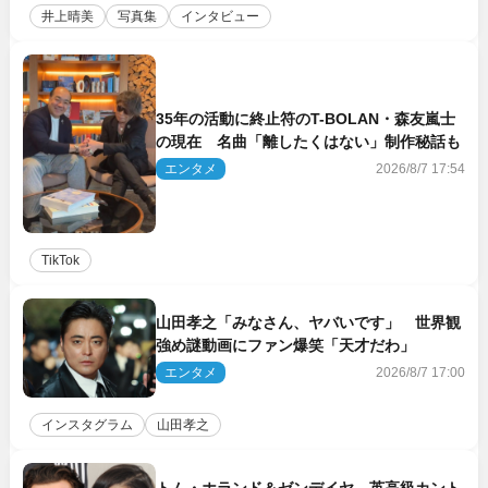
井上晴美
写真集
インタビュー
35年の活動に終止符のT-BOLAN・森友嵐士
の現在 名曲「離したくはない」制作秘話も
エンタメ
2026/8/7 17:54
TikTok
山田孝之「みなさん、ヤバいです」 世界観
強め謎動画にファン爆笑「天才だわ」
エンタメ
2026/8/7 17:00
インスタグラム
山田孝之