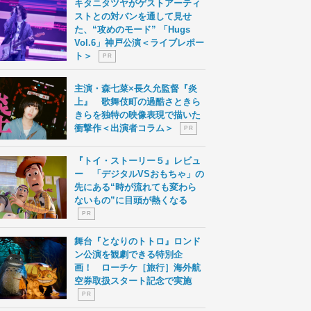
キタニタツヤがゲストアーティ
ストとの対バンを通して見せ
た、“攻めのモード” 「Hugs
Vol.6」神戸公演＜ライブレポー
ト＞
P R
主演・森七菜×長久允監督『炎
上』 歌舞伎町の過酷さときら
きらを独特の映像表現で描いた
衝撃作＜出演者コラム＞
P R
『トイ・ストーリー５』レビュ
ー 「デジタルVSおもちゃ」の
先にある“時が流れても変わら
ないもの”に目頭が熱くなる
P R
舞台『となりのトトロ』ロンド
ン公演を観劇できる特別企
画！ ローチケ［旅行］海外航
空券取扱スタート記念で実施
P R