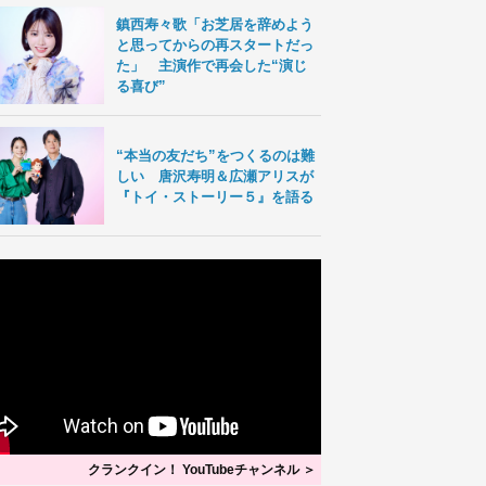
鎮西寿々歌「お芝居を辞めよう
と思ってからの再スタートだっ
た」 主演作で再会した“演じ
る喜び”
“本当の友だち”をつくるのは難
しい 唐沢寿明＆広瀬アリスが
『トイ・ストーリー５』を語る
クランクイン！ YouTubeチャンネル ＞