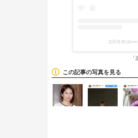
志田未来(@mira
「志
この記事の写真を見る