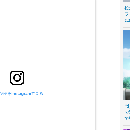
松
フ
に
投稿をInstagramで見る
“
で
で