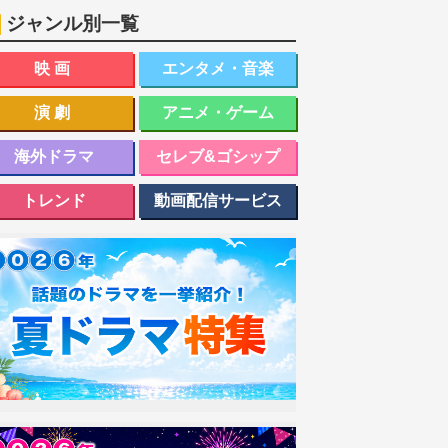
ジャンル別一覧
映画
エンタメ・音楽
演劇
アニメ・ゲーム
海外ドラマ
セレブ&ゴシップ
トレンド
動画配信サービス