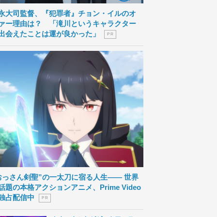
永大司監督、『犯罪者』チョン・イルのオ
ァー理由は？ 「滝川というキャラクター
出会えたことは運が良かった」
P R
おっさん剣聖”の一太刀に宿る人生―― 世界
話題の本格アクションアニメ、Prime Video
独占配信中
P R