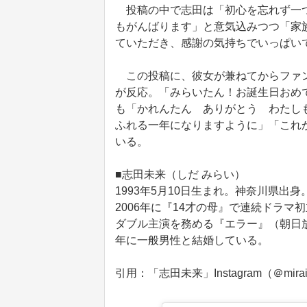
投稿の中で志田は「初心を忘れず一つ
もがんばります」と意気込みつつ「家
ていただき、感謝の気持ちでいっぱい
この投稿に、彼女が兼ねてからファンを公
が反応。「みらいたん！お誕生日おめ
も「かれんたん ありがとう わたし
ふれる一年になりますように」「これ
いる。
■志田未来（しだ みらい）
1993年5月10日生まれ。神奈川県出
2006年に『14才の母』で連続ドラ
ダブル主演を務める『エラー』（朝日放
年に一般男性と結婚している。
引用：「志田未来」Instagram（＠mirai_sh