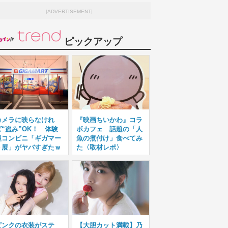
[ADVERTISEMENT]
ピックアップ
カメラに映らなけれ
『映画ちいかわ』コラ
ば“盗み”OK！ 体験
ボカフェ 話題の「人
型コンビニ「ギガマー
魚の煮付け」食べてみ
ト展」がヤバすぎたｗ
た〈取材レポ〉
ピンクの衣装がステ
【大胆カット満載】乃