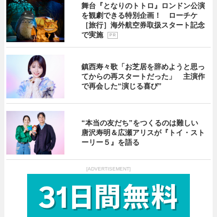
舞台『となりのトトロ』ロンドン公演
を観劇できる特別企画！ ローチケ
［旅行］海外航空券取扱スタート記念
で実施
P R
鎮西寿々歌「お芝居を辞めようと思っ
てからの再スタートだった」 主演作
で再会した“演じる喜び”
“本当の友だち”をつくるのは難しい
唐沢寿明＆広瀬アリスが『トイ・スト
ーリー５』を語る
[ADVERTISEMENT]