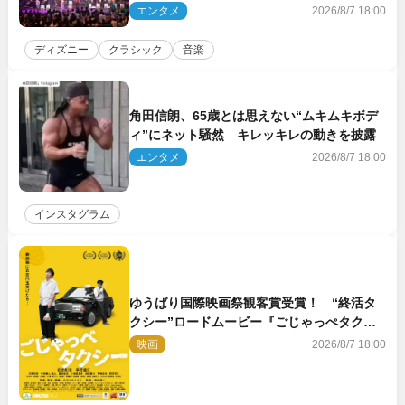
ト＆クルーズ旅を大満喫！【潜入レポート】
エンタメ
2026/8/7 18:00
ディズニー
クラシック
音楽
角田信朗、65歳とは思えない“ムキムキボデ
ィ”にネット騒然 キレッキレの動きを披露
エンタメ
2026/8/7 18:00
インスタグラム
ゆうばり国際映画祭観客賞受賞！ “終活タ
クシー”ロードムービー『ごじゃっぺタクシ
ー』10月公開＆予告解禁
映画
2026/8/7 18:00