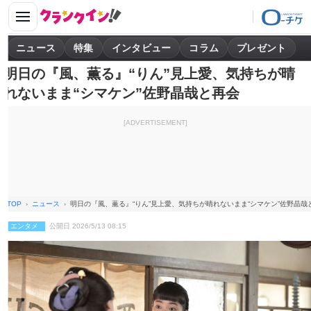
ニュース
特集
インタビュー
コラム
プレゼント
明日の『風、薫る』“りん”見上愛、気持ちが晴
れないまま“シマケン”佐野晶哉と再会
[ADVERTISEMENT]
TOP
ニュース
明日の『風、薫る』“りん”見上愛、気持ちが晴れないまま“シマケン”佐野晶哉
エンタメ
公開日 2026/5/13 08:15