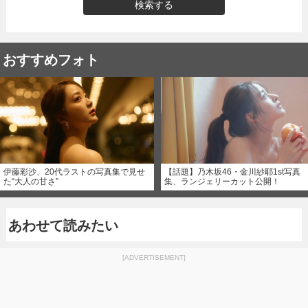
検索する
おすすめフォト
伊藤彩沙、20代ラストの写真集で見せ
【話題】乃木坂46・金川紗耶1st写真
た“大人の甘さ”
集、ランジェリーカット公開！
あわせて読みたい
[ADVERTISEMENT]