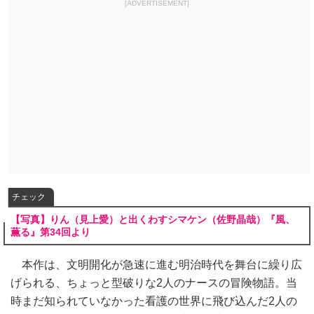
[ADVERTISEMENT]
チェック
【写真】りん（見上愛）と出くわすシマケン（佐野晶哉）『風、
薫る』第34回より
本作は、文明開化が急速に進む明治時代を舞台に繰り広
げられる、ちょっと型破りな2人のナースの冒険物語。当
時まだ知られていなかった看護の世界に飛び込んだ2人の