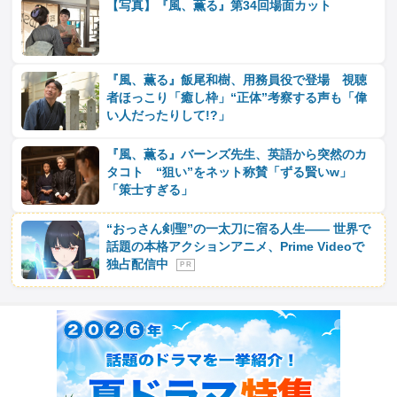
【写真】『風、薫る』第34回場面カット
『風、薫る』飯尾和樹、用務員役で登場 視聴
者ほっこり「癒し枠」“正体”考察する声も「偉
い人だったりして!?」
『風、薫る』バーンズ先生、英語から突然のカ
タコト “狙い”をネット称賛「ずる賢いw」
「策士すぎる」
“おっさん剣聖”の一太刀に宿る人生―― 世界で
話題の本格アクションアニメ、Prime Videoで
独占配信中
P R