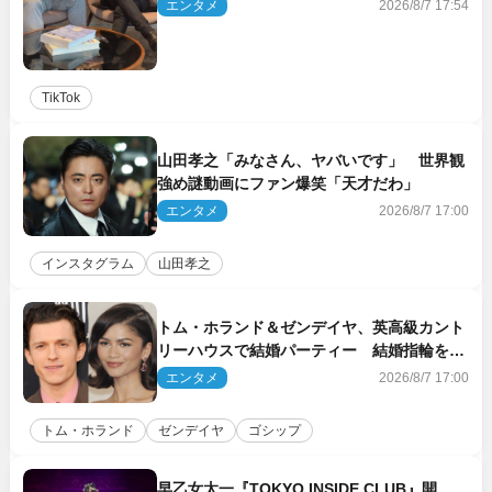
エンタメ
2026/8/7 17:54
TikTok
山田孝之「みなさん、ヤバいです」 世界観
強め謎動画にファン爆笑「天才だわ」
エンタメ
2026/8/7 17:00
インスタグラム
山田孝之
トム・ホランド＆ゼンデイヤ、英高級カント
リーハウスで結婚パーティー 結婚指輪を身
に着けたトムも初キャッチ
エンタメ
2026/8/7 17:00
トム・ホランド
ゼンデイヤ
ゴシップ
早乙女太一『TOKYO INSIDE CLUB』開