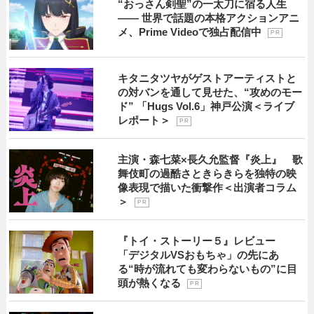
“おっさん剣聖”の一太刀に宿る人生
―― 世界で話題の本格アクションアニ
メ、Prime Videoで独占配信中
P R
キタニタツヤがゲストアーティストと
の対バンを通して見せた、“攻めのモー
ド” 「Hugs Vol.6」神戸公演＜ライブ
レポート＞
P R
主演・森七菜×長久允監督『炎上』 歌
舞伎町の過酷さときらきらを独特の映
像表現で描いた衝撃作＜出演者コラム
＞
P R
『トイ・ストーリー５』レビュー
「デジタルVSおもちゃ」の先にあ
る“時が流れても変わらないもの”に目
頭が熱くなる
P R