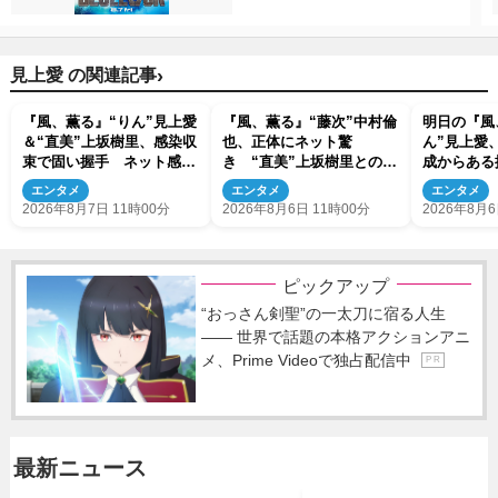
›
見上愛 の関連記事
『風、薫る』“りん”見上愛
『風、薫る』“藤次”中村倫
明日の『風
＆“直美”上坂樹里、感染収
也、正体にネット驚
ん”見上愛
束で固い握手 ネット感動
き “直美”上坂樹里との出
成からある
「このバディは最強」「ア
会いにも反響「力になって
エンタメ
エンタメ
エンタメ
ツい」
くれそう」「仲良くしな
2026年8月7日 11時00分
2026年8月6日 11時00分
2026年8月6
よ！」
ピックアップ
“おっさん剣聖”の一太刀に宿る人生
―― 世界で話題の本格アクションアニ
メ、Prime Videoで独占配信中
P R
最新ニュース