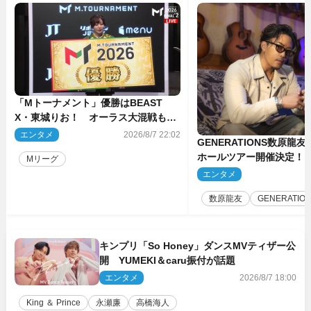
「Mトーナメント」優勝はBEAST
X・東城りお！ オーラス大混戦も最
後は自ら和了って幕引き
エンタメ
2026/8/7 22:02
GENERATIONS数原龍
ホールツアー開催決定！
Mリーグ
た瞬間を、音に乗せてお
エンタメ
2
ば」
数原龍友
GENERATIO
キンプリ「So Honey」ダンスMVティザー公
開 YUMEKI＆caru振付が話題
エンタメ
2026/8/7 18:00
King ＆ Prince
永瀬廉
高橋海人