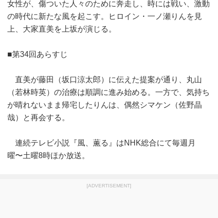
女性が、傷ついた人々のために奔走し、時には戦い、激動
の時代に新たな風を起こす。ヒロイン・一ノ瀬りんを見
上、大家直美を上坂が演じる。
■第34回あらすじ
直美が藤田（坂口涼太郎）に伝えた提案が通り、丸山
（若林時英）の治療は順調に進み始める。一方で、気持ち
が晴れないまま帰宅したりんは、偶然シマケン（佐野晶
哉）と再会する。
連続テレビ小説『風、薫る』はNHK総合にて毎週月
曜〜土曜8時ほか放送。
[ADVERTISEMENT]