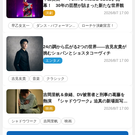
幕！ 30年の芸歴が詰まった新たな世界観
演劇
2026/8/7 17:00
早乙女太一
ダンス・パフォーマン...
ローチケ演劇宣言！
24の調から広がる2つの世界――吉見友貴が
挑むショパンとショスタコーヴィチ
エンタメ
2026/8/7 17:00
吉見友貴
音楽
クラシック
吉岡里帆＆奈緒、DV被害者と刑事の葛藤を
熱演 『シャドウワーク』迫真の新場面写真
公開
映画
2026/8/7 17:00
シャドウワーク
吉岡里帆
映画