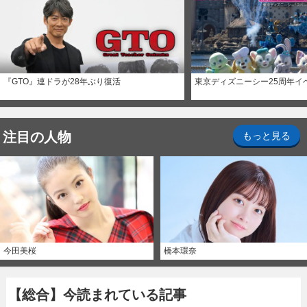
『GTO』連ドラが28年ぶり復活
東京ディズニーシー25周年イ
注目の人物
もっと見る
今田美桜
橋本環奈
【総合】今読まれている記事