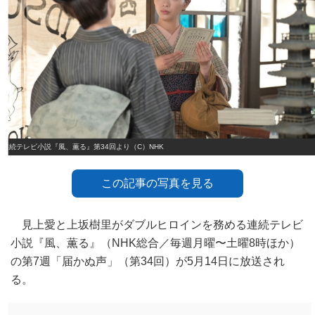
連続テレビ小説『風、薫る』第34回より（C）NHK
この記事の写真を見る
見上愛と上坂樹里がダブルヒロインを務める連続テレビ
小説『風、薫る』（NHK総合／毎週月曜〜土曜8時ほか）
の第7週「届かぬ声」（第34回）が5月14日に放送され
る。