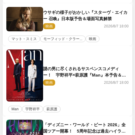
ウサギの様子がおかしい『スターヴ・エイカ
ー 召喚』日本版予告＆場面写真解禁
映画
2026/8/7 18:00
マット・スミス
モーフィッド・クラー...
映画
謎の男に尽くされるサスペンスコメディ
ー！ 宇野祥平×萩原護『Man』本予告＆新
ビジュアル解禁
映画
2026/8/7 18:00
Man
宇野祥平
萩原護
「ディズニー・ワールド・ビート 2026」全
国ツアー開幕！ 5周年記念は過去ハイライ