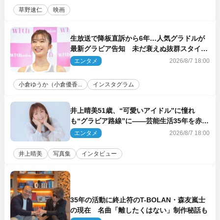
草野速仁
映画
生放送で降板直訴から6年…人気グラドルが
最新グラビア告知 未だ衰えぬ抜群スタイル
に反響
エンタメ
2026/8/7 18:00
小倉ゆうか（小倉優香...
インスタグラム
井上晴美51歳、“可愛いアイドル”に憧れ
も“グラビア路線”に――芸能生活35年を赤
裸々に語る 27年ぶりに写真集発売
エンタメ
2026/8/7 18:00
井上晴美
写真集
インタビュー
35年の活動に終止符のT-BOLAN・森友嵐士
の現在 名曲「離したくはない」制作秘話も