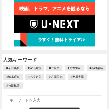
人気キーワード
#
今田美桜
#
浜辺美波
#
写真集
#
乃木坂46
#
有村架純
#
橋本環奈
#
小松菜奈
#
吉岡里帆
#
土屋太鳳
#
与田祐希