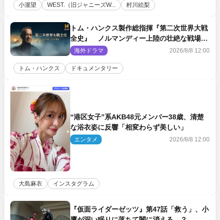
小瀧望
WEST.（旧ジャニーズW...
村川絵梨
トム・ハンクス製作総指揮『第二次世界大戦
全史』 ノルマンディー上陸の壮絶な戦場を
収めた特別映像解禁
海外ドラマ
2026/8/8 12:00
トム・ハンクス
ドキュメンタリー
“港区女子”系AKB48元メンバー38歳、清楚
な浴衣姿に反響「相変わらず美しい」
エンタメ
2026/8/8 12:00
大島麻衣
インスタグラム
『仮面ライダーゼッツ』第47話「救う」、小
鷹が深い眠りに落ちて闇に消える…？