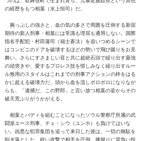
つのは、歌舞伎町で生まれ育ち、元暴走族総長という異色
の経歴をもつ相葉（水上恒司）だ。
腕っぷしの強さと、血の気の多さで周囲を圧倒する新宿
期待の新人刑事・相葉には常識も理屈も通用しない。国際
指名手配犯・村田蓮司（福士蒼汰）を追いつめるシーンで
はコンビニのドアを破壊するほどの勢いで飛び蹴りをお見
舞い。さらにすさまじい音と共に超絶石頭で繰り出す最強
の頭突きや、愛するプロレス技を惜しみなく繰り出すルー
ル無用のスタイルはこれまでの刑事アクションの枠をはる
かに超える破壊力だ。頭から血を流しボロボロになりなが
らも、「逮捕だ、この野郎」と言い放つ相葉の姿からその
破天荒ぶりがうかがえる。
相葉とバディを組むことになったソウル警察庁所属の武
闘派エース刑事、チェ・シウ（ユンホ）も負けてはいな
い。凶悪な犯罪集団を追って来日した彼は、一切の無駄を
削ぎ落とした、鋭い攻撃で相手を圧倒。膝蹴りに背負い投