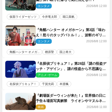
エンタメ
2026/8/8 12:00
仮面ライダーゼッツ
今井竜太郎
堀口真帆
『角醒ハンター オメガホーン』第3話「味わ
え！怒りのタッグバトル！」、波斬のギリコ
がハンターバトルを挑んできた！
エンタメ
2026/8/8 12:00
角醒ハンター オメガ...
楢原聖
国上将大
『名探偵プリキュア！』第28話「謎の怪盗デ
ッチ・アゲイン」、謎の怪盗から不思議な予
告状が届く
アニメ･ゲーム
2026/8/8 12:00
名探偵プリキュア！
千賀光莉
本渡楓
『劇場版ダーウィンが来た！』世界猫の日に
予告＆場面写真解禁 ライオンやマヌルネコ
の赤ちゃんが大集合
映画
2026/8/8 11:00