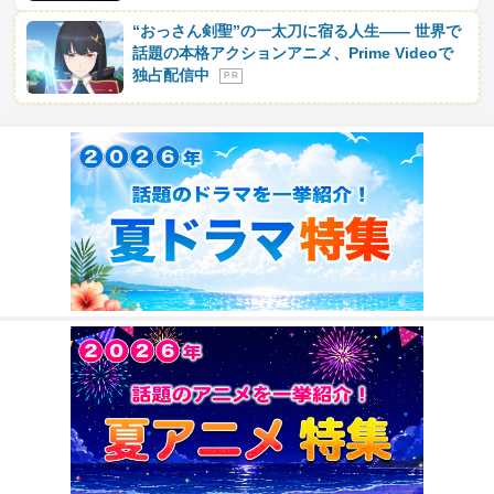
“おっさん剣聖”の一太刀に宿る人生―― 世界で
話題の本格アクションアニメ、Prime Videoで
独占配信中
P R