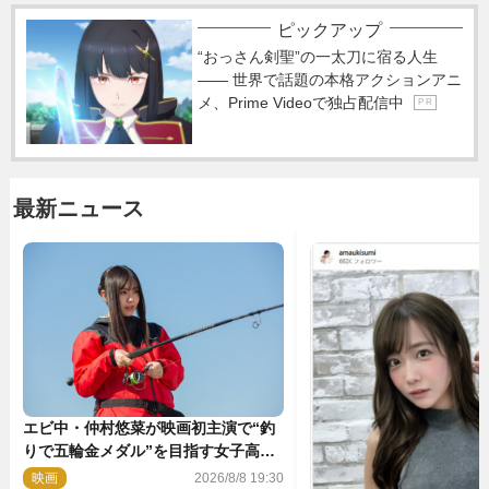
ピックアップ
“おっさん剣聖”の一太刀に宿る人生
―― 世界で話題の本格アクションアニ
メ、Prime Videoで独占配信中
P R
最新ニュース
エビ中・仲村悠菜が映画初主演で“釣
りで五輪金メダル”を目指す女子高生
に！ 映画『つりこまち』今秋公開
映画
2026/8/8 19:30