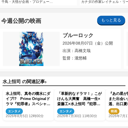
千鳥・大悟が企画・プロデュー…
カナダの作家レイチェル・リ
今週公開の映画
もっと見る
ブルーロック
2026年08月07日（金）公開
出演：高橋文哉
監督：瀧悠輔
›
水上恒司 の関連記事
水上恒司、真冬の噴水にダ
「革新的なドラマ！」こが
『あの星が
イブ!? Prime Originalド
けんも大興奮 高橋一生×
また出会い
ラマ『犯罪者』スペシャル
斎藤工×水上恒司『犯罪
遥、出口夏
メイキング映像が公開
者』ビハインドトーク映像
るキャラビ
エンタメ
エンタメ
映画
解禁
2026年8月5日 12時00分
2026年7月30日 11時30分
2026年7月1