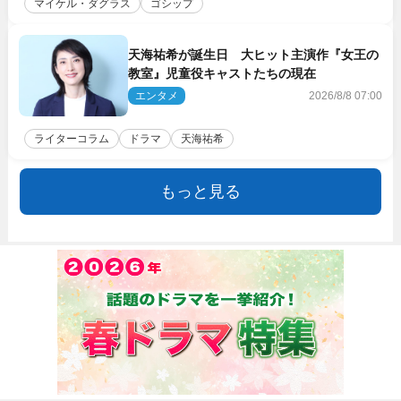
マイケル・ダグラス
ゴシップ
天海祐希が誕生日 大ヒット主演作『女王の
教室』児童役キャストたちの現在
エンタメ
2026/8/8 07:00
ライターコラム
ドラマ
天海祐希
もっと見る