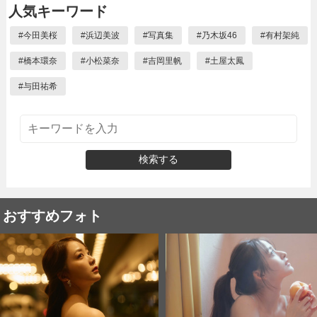
人気キーワード
#
今田美桜
#
浜辺美波
#
写真集
#
乃木坂46
#
有村架純
#
橋本環奈
#
小松菜奈
#
吉岡里帆
#
土屋太鳳
#
与田祐希
検索する
おすすめフォト