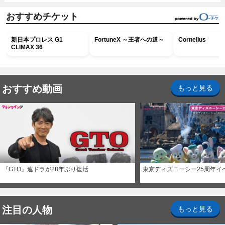
おすすめチケット
新日本プロレス G1
FortuneX ～王者への道～
Cornelius
CLIMAX 36
おすすめ動画
もっと見る
『GTO』連ドラが28年ぶり復活
東京ディズニーシー25周年イ
注目の人物
もっと見る