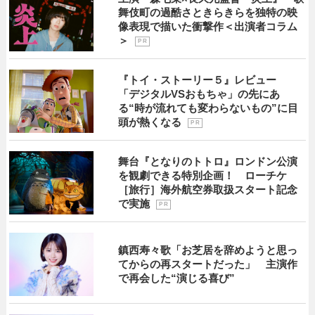
舞伎町の過酷さときらきらを独特の映
像表現で描いた衝撃作＜出演者コラム
＞
P R
『トイ・ストーリー５』レビュー
「デジタルVSおもちゃ」の先にあ
る“時が流れても変わらないもの”に目
頭が熱くなる
P R
舞台『となりのトトロ』ロンドン公演
を観劇できる特別企画！ ローチケ
［旅行］海外航空券取扱スタート記念
で実施
P R
鎮西寿々歌「お芝居を辞めようと思っ
てからの再スタートだった」 主演作
で再会した“演じる喜び”