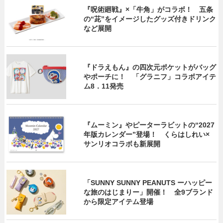
『呪術廻戦』×「牛角」がコラボ！ 五条
の“茈”をイメージしたグッズ付きドリンク
など展開
『ドラえもん』の四次元ポケットがバッグ
やポーチに！ 「グラニフ」コラボアイテ
ム8．11発売
『ムーミン』やピーターラビットの“2027
年版カレンダー”登場！ くらはしれい×
サンリオコラボも新展開
「SUNNY SUNNY PEANUTS ーハッピー
な旅のはじまりー」開催！ 全9ブランド
から限定アイテム登場