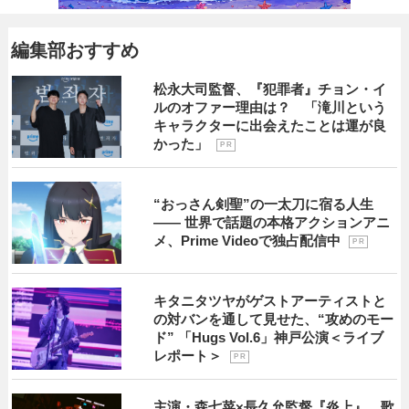
編集部おすすめ
松永大司監督、『犯罪者』チョン・イ
ルのオファー理由は？ 「滝川という
キャラクターに出会えたことは運が良
かった」
P R
“おっさん剣聖”の一太刀に宿る人生
―― 世界で話題の本格アクションアニ
メ、Prime Videoで独占配信中
P R
キタニタツヤがゲストアーティストと
の対バンを通して見せた、“攻めのモー
ド” 「Hugs Vol.6」神戸公演＜ライブ
レポート＞
P R
主演・森七菜×長久允監督『炎上』 歌