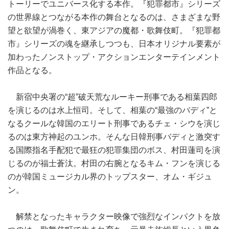
トーリーでユニバース化する本作。『犯罪都市』シリーズ
の世界線とつながる本作の舞台となるのは、さまざまな野
望と欲望が渦巻く、東アジアの魔都・歌舞伎町。『犯罪都
市』シリーズの魂を継承しつつも、日本オリジナル要素が
加わったノンストップ・アクションエンターテインメント
作品となる。
新宿中央署の“超”破天荒なルーキー刑事である相葉四郎
を演じるのは水上恒司。そして、相葉の“最強のバディ”と
なるクールな韓国のエリート刑事であるチェ・シウを演じ
るのは東方神起のユンホ。そんな日韓刑事バディと激突す
る国際指名手配犯で最狂の犯罪集団のボス、村田蓮司を演
じるのが福士蒼汰。村田の右腕となるキム・フンを演じる
のが韓国ミュージカル界のトップスター、オム・ギジュ
ン。
解禁となったキャラクター映像で強烈なインパクトを放