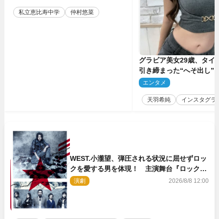
私立恵比寿中学
仲村悠菜
グラビア美女29歳、タイ
引き締まった“へそ出し”
「可愛い過ぎる」
エンタメ
2
天羽希純
インスタグラ
WEST.小瀧望、弾圧される状況に屈せずロッ
クを愛する男を体現！ 主演舞台『ロックン
ロール』ビジュアル解禁
演劇
2026/8/8 12:00