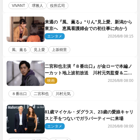
VIVANT
堺雅人
役所広司
来週の『風、薫る』“りん”見上愛、新潟から
東京へ 恵風看護婦会での初仕事に向かう
エンタメ
2026/8/8 08:15
風、薫る
見上愛
上坂樹里
二宮和也主演『８番出口』が金ローで本編ノ
ーカット地上波初放送 川村元気監督＆二宮
コメント到着
映画
2026/8/8 08:00
８番出口
二宮和也
川村元気
81歳マイケル・ダグラス、23歳の愛娘キャリ
スと手をつないでガラパーティーに来場
エンタメ
2026/8/8 08:00