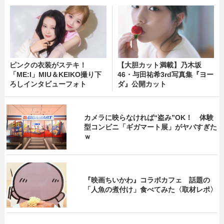
ピンクの衣装がステキ！
【大胆カット満載】乃木坂
「ME:I」MIU＆KEIKO撮り下
46・与田祐希3rd写真集『ヨー
ろしインタビューフォト
ダ』公開カット
カメラに映らなければ“盗み”OK！ 体験
型コンビニ「ギガマート展」がヤバすぎた
ｗ
『映画ちいかわ』コラボカフェ 話題の
「人魚の煮付け」食べてみた〈取材レポ〉