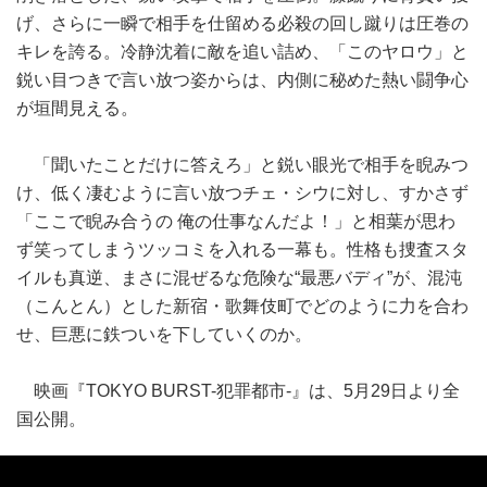
げ、さらに一瞬で相手を仕留める必殺の回し蹴りは圧巻の
キレを誇る。冷静沈着に敵を追い詰め、「このヤロウ」と
鋭い目つきで言い放つ姿からは、内側に秘めた熱い闘争心
が垣間見える。
「聞いたことだけに答えろ」と鋭い眼光で相手を睨みつ
け、低く凄むように言い放つチェ・シウに対し、すかさず
「ここで睨み合うの 俺の仕事なんだよ！」と相葉が思わ
ず笑ってしまうツッコミを入れる一幕も。性格も捜査スタ
イルも真逆、まさに混ぜるな危険な“最悪バディ”が、混沌
（こんとん）とした新宿・歌舞伎町でどのように力を合わ
せ、巨悪に鉄ついを下していくのか。
映画『TOKYO BURST-犯罪都市-』は、5月29日より全
国公開。