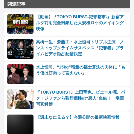
関連記事
【動画】『TOKYO BURST‐犯罪都市‐』新宿ア
ルタ前を完全封鎖した大規模ロケのメイキング
映像
高橋一生・斎藤工・水上恒司トリプル主演 ノ
ンストップクライムサスペンス『犯罪者』プラ
イムビデオ独占配信決定
水上恒司、“15kg”増量の福士蒼汰の肉体に「も
う僕は筋肉って言えない」
『TOKYO BURST』上田竜也、ピエール瀧、パ
ク・ジファンら強烈個性の“悪人”集結！ 場面
写真解禁
【週末なに見る？】今週公開の最新映画情報