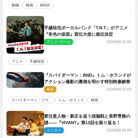
動物
映画
MISIA
手越祐也ボーカルバンド「T.N.T」がアニメ
『朱色の仮面』宣伝大使に就任決定
アニメ･ゲーム
2026/8/8 10:00
アニメ
手越祐也
『スパイダーマン：BND』トム・ホランドが
アクション撮影の裏側を明かす特別映像解禁
映画
2026/8/8 10:00
スパイダーマン：ブラ...
トム・ホランド
映画
要注意人物・新庄を追う頭脳戦と長野専務の
謎――『VIVANT』第12話を振り返る！
エンタメ
2026/8/8 09:00