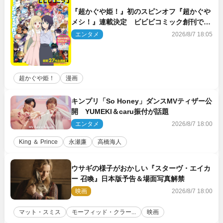
『超かぐや姫！』初のスピンオフ『超かぐや
メシ！』連載決定 ビビビコミック創刊で31
作品一挙公開
エンタメ
2026/8/7 18:05
超かぐや姫！
漫画
キンプリ「So Honey」ダンスMVティザー公
開 YUMEKI＆caru振付が話題
エンタメ
2026/8/7 18:00
King ＆ Prince
永瀬廉
高橋海人
ウサギの様子がおかしい『スターヴ・エイカ
ー 召喚』日本版予告＆場面写真解禁
映画
2026/8/7 18:00
マット・スミス
モーフィッド・クラー...
映画