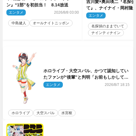
吉川愛×奥田瑛二『名探偵
ン』“1部”を初担当！ 8.14放送
て』、ナイナイ・岡村隆
エンタメ
2026/8/8 03:00
のゲスト出演が決定！
エンタメ
2
中島健人
オールナイトニッポン
名探偵のままでいて
ナインティナイン
ホロライブ・大空スバル、かつて認知してい
たファンが“後輩”と判明「お前もしかしてあ
のときの？」
エンタメ
2026/8/7 18:15
ホロライブ
大空スバル
水宮枢