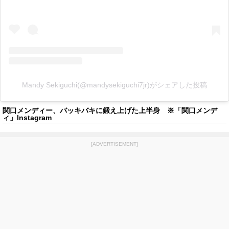
Mandy Sekiguchi(@mandysekiguchi7jr)がシェアした投稿
関口メンディー、バッキバキに鍛え上げた上半身 ※「関口メンデ
ィ」Instagram
[ADVERTISEMENT]