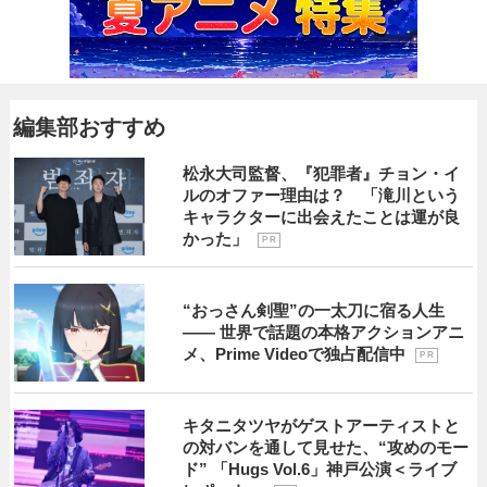
編集部おすすめ
松永大司監督、『犯罪者』チョン・イ
ルのオファー理由は？ 「滝川という
キャラクターに出会えたことは運が良
かった」
P R
“おっさん剣聖”の一太刀に宿る人生
―― 世界で話題の本格アクションアニ
メ、Prime Videoで独占配信中
P R
キタニタツヤがゲストアーティストと
の対バンを通して見せた、“攻めのモー
ド” 「Hugs Vol.6」神戸公演＜ライブ