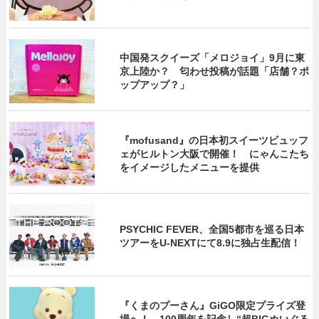
中国発スクイーズ「メロジョイ」9月に東
京上陸か？ 匂わせ投稿が話題「店舗？ポ
ップアップ？」
『mofusand』の日本初スイーツビュッフ
ェがヒルトン大阪で開催！ にゃんこたち
をイメージしたメニューを提供
PSYCHIC FEVER、全国5都市を巡る日本
ツアーをU‐NEXTにて8.9に独占生配信！
『くまのプーさん』GiGO限定プライズ登
場へ！ 100周年を記念し“超BIGぬいぐる