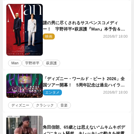
謎の男に尽くされるサスペンスコメディ
ー！ 宇野祥平×萩原護『Man』本予告＆新
ビジュアル解禁
映画
2026/8/7 18:00
Man
宇野祥平
萩原護
「ディズニー・ワールド・ビート 2026」全
国ツアー開幕！ 5周年記念は過去ハイライ
ト＆クルーズ旅を大満喫！【潜入レポート】
エンタメ
2026/8/7 18:00
ディズニー
クラシック
音楽
角田信朗、65歳とは思えない“ムキムキボデ
ィ”にネット騒然 キレッキレの動きを披露