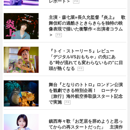
レポート＞
P R
主演・森七菜×長久允監督『炎上』 歌
舞伎町の過酷さときらきらを独特の映
像表現で描いた衝撃作＜出演者コラム
＞
P R
『トイ・ストーリー５』レビュー
「デジタルVSおもちゃ」の先にあ
る“時が流れても変わらないもの”に目
頭が熱くなる
P R
舞台『となりのトトロ』ロンドン公演
を観劇できる特別企画！ ローチケ
［旅行］海外航空券取扱スタート記念
で実施
P R
鎮西寿々歌「お芝居を辞めようと思っ
てからの再スタートだった」 主演作