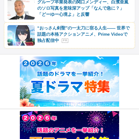
グループ卒業発表の関口メンディー、白濱亜嵐
のソロ写真を意味深アップ「なんで急に？」
「どーゆー心境よ」と反響
“おっさん剣聖”の一太刀に宿る人生―― 世界で
話題の本格アクションアニメ、Prime Videoで
独占配信中
P R