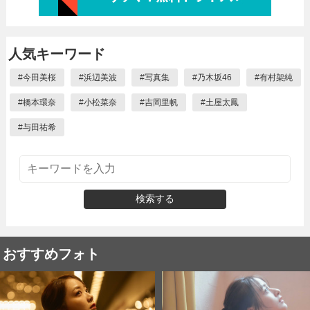
人気キーワード
#
今田美桜
#
浜辺美波
#
写真集
#
乃木坂46
#
有村架純
#
橋本環奈
#
小松菜奈
#
吉岡里帆
#
土屋太鳳
#
与田祐希
検索する
おすすめフォト