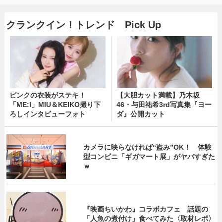
クランクイン！トレンド Pick Up
ピンクの衣装がステキ！
【大胆カット満載】乃木坂
「ME:I」MIU＆KEIKO撮り下
46・与田祐希3rd写真集『ヨー
ろしインタビューフォト
ダ』公開カット
カメラに映らなければ“盗み”OK！ 体験
型コンビニ「ギガマート展」がヤバすぎた
ｗ
『映画ちいかわ』コラボカフェ 話題の
「人魚の煮付け」食べてみた〈取材レポ〉