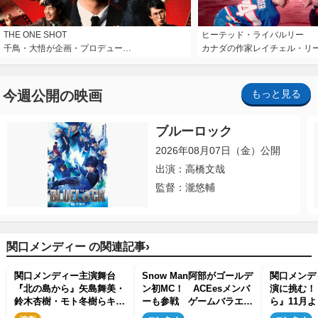
THE ONE SHOT
ヒーテッド・ライバルリー
千鳥・大悟が企画・プロデュー…
カナダの作家レイチェル・リ
今週公開の映画
もっと見る
ブルーロック
2026年08月07日（金）公開
出演：高橋文哉
監督：瀧悠輔
›
関口メンディー の関連記事
関口メンディー主演舞台
Snow Man阿部がゴールデ
関口メンデ
『北の島から』矢島舞美・
ン初MC！ ACEesメンバ
演に挑む！
鈴木杏樹・モト冬樹らキャ
ーも参戦 ゲームバラエテ
ら』11月
スト発表！
ィー『ジャンオニ!!!』6.13
って泣ける