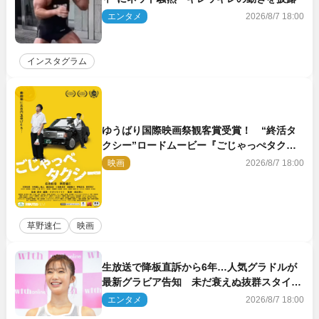
エンタメ
2026/8/7 18:00
インスタグラム
ゆうばり国際映画祭観客賞受賞！ “終活タ
クシー”ロードムービー『ごじゃっぺタクシ
ー』10月公開＆予告解禁
映画
2026/8/7 18:00
草野速仁
映画
生放送で降板直訴から6年…人気グラドルが
最新グラビア告知 未だ衰えぬ抜群スタイル
に反響
エンタメ
2026/8/7 18:00