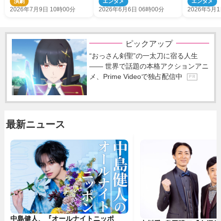
演劇
エンタメ
エンタメ
放送
2026年7月9日 10時00分
2026年6月6日 06時00分
2026年5月1
ピックアップ
“おっさん剣聖”の一太刀に宿る人生
―― 世界で話題の本格アクションアニ
メ、Prime Videoで独占配信中
P R
最新ニュース
中島健人、『オールナイトニッポ