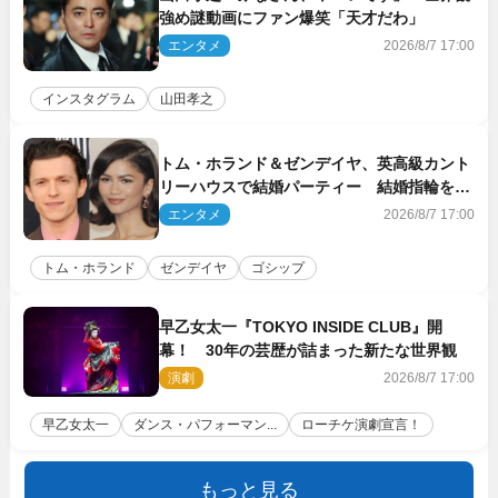
強め謎動画にファン爆笑「天才だわ」
エンタメ
2026/8/7 17:00
インスタグラム
山田孝之
トム・ホランド＆ゼンデイヤ、英高級カント
リーハウスで結婚パーティー 結婚指輪を身
に着けたトムも初キャッチ
エンタメ
2026/8/7 17:00
トム・ホランド
ゼンデイヤ
ゴシップ
早乙女太一『TOKYO INSIDE CLUB』開
幕！ 30年の芸歴が詰まった新たな世界観
演劇
2026/8/7 17:00
早乙女太一
ダンス・パフォーマン...
ローチケ演劇宣言！
もっと見る