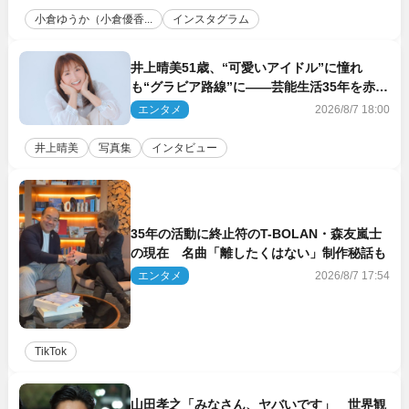
小倉ゆうか（小倉優香...
インスタグラム
井上晴美51歳、“可愛いアイドル”に憧れ
も“グラビア路線”に――芸能生活35年を赤
裸々に語る 27年ぶりに写真集発売
エンタメ
2026/8/7 18:00
井上晴美
写真集
インタビュー
35年の活動に終止符のT-BOLAN・森友嵐士
の現在 名曲「離したくはない」制作秘話も
エンタメ
2026/8/7 17:54
TikTok
山田孝之「みなさん、ヤバいです」 世界観