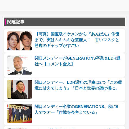
関連記事
【写真】国宝級イケメンから『あんぱん』俳優
まで、実はムキムキな芸能人！ 甘いマスクと
筋肉のギャップがすごい
関口メンディーがGENERATIONS卒業＆LDH退
社へ【コメント全文】
関口メンディー、LDH退社の理由は2つ「この環
境に甘えてしまう」「日本と世界の架け橋に」
関口メンディー卒業のGENERATIONS、秋に6
人でツアー「作戦を今考えている」