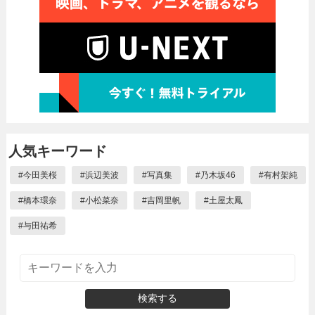
人気キーワード
#
今田美桜
#
浜辺美波
#
写真集
#
乃木坂46
#
有村架純
#
橋本環奈
#
小松菜奈
#
吉岡里帆
#
土屋太鳳
#
与田祐希
検索する