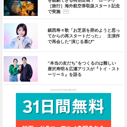
を観劇できる特別企画！ ローチケ
［旅行］海外航空券取扱スタート記念
で実施
P R
鎮西寿々歌「お芝居を辞めようと思っ
てからの再スタートだった」 主演作
で再会した“演じる喜び”
“本当の友だち”をつくるのは難しい
唐沢寿明＆広瀬アリスが『トイ・スト
ーリー５』を語る
[ADVERTISEMENT]