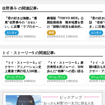
›
佐野勇斗 の関連記事
『君の好きは無敵』“瀬
劇場版『TOKYO MER』公
『君の好き
尾”佐野勇斗の「かわい
開延期発表 熊本地震を受
話 “杏奈
い」に反響「ラブのターン
け「諸般の状況を総合的に
き」に目覚
来た」「恋しちゃっ
勘案し」
る
エンタメ
映画
エンタメ
た！？」
2026年8月5日 06時00分
2026年8月4日 12時34分
2026年8月4
›
トイ・ストーリー5 の関連記事
『トイ・ストーリー５』ピ
『トイ・ストーリー５』唐
『トイ・ス
クサー・アニメーション史
沢寿明＆所ジョージ、30年
開4週目も洋
上最速で興行収入100億円
歩んだ“相棒”への思い語る
クサー・ア
突破 シリーズNo.1興収が
品史上最速
ゲーム･アニメ
ゲーム･アニメ
ゲーム･ア
目前
2026年8月6日 16時00分
2026年8月5日 15時30分
2026年7月2
ピックアップ
“おっさん剣聖”の一太刀に宿る人生