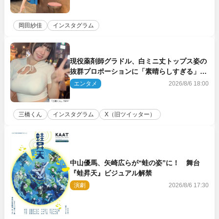
岡田紗佳
インスタグラム
現役薬剤師グラドル、白ミニ丈トップス姿の
抜群プロポーションに「素晴らしすぎる」
「すっっっご！」とネット絶賛
エンタメ
2026/8/6 18:00
三橋くん
インスタグラム
X（旧ツイッター）
中山優馬、矢崎広らが“蛙の姿”に！ 舞台
『蛙昇天』ビジュアル解禁
演劇
2026/8/6 17:30