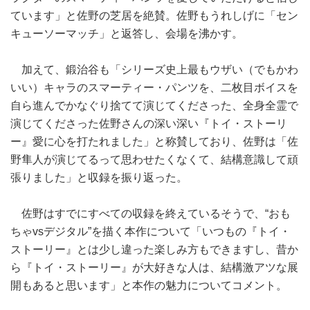
ています」と佐野の芝居を絶賛。佐野もうれしげに「セン
キューソーマッチ」と返答し、会場を沸かす。
加えて、鍛治谷も「シリーズ史上最もウザい（でもかわ
いい）キャラのスマーティー・パンツを、二枚目ボイスを
自ら進んでかなぐり捨てて演じてくださった、全身全霊で
演じてくださった佐野さんの深い深い『トイ・ストーリ
ー』愛に心を打たれました」と称賛しており、佐野は「佐
野隼人が演じてるって思わせたくなくて、結構意識して頑
張りました」と収録を振り返った。
佐野はすでにすべての収録を終えているそうで、“おも
ちゃvsデジタル”を描く本作について「いつもの『トイ・
ストーリー』とは少し違った楽しみ方もできますし、昔か
ら『トイ・ストーリー』が大好きな人は、結構激アツな展
開もあると思います」と本作の魅力についてコメント。