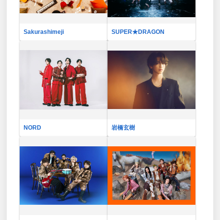
Sakurashimeji
SUPER★DRAGON
NORD
岩橋玄樹