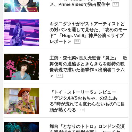
メ、Prime Videoで独占配信中
P R
キタニタツヤがゲストアーティストと
の対バンを通して見せた、“攻めのモー
ド” 「Hugs Vol.6」神戸公演＜ライブ
レポート＞
P R
主演・森七菜×長久允監督『炎上』 歌
舞伎町の過酷さときらきらを独特の映
像表現で描いた衝撃作＜出演者コラム
＞
P R
『トイ・ストーリー５』レビュー
「デジタルVSおもちゃ」の先にあ
る“時が流れても変わらないもの”に目
頭が熱くなる
P R
舞台『となりのトトロ』ロンドン公演