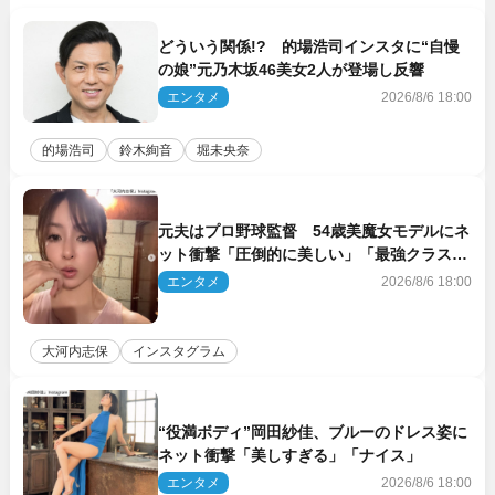
どういう関係!? 的場浩司インスタに“自慢
の娘”元乃木坂46美女2人が登場し反響
エンタメ
2026/8/6 18:00
的場浩司
鈴木絢音
堀未央奈
元夫はプロ野球監督 54歳美魔女モデルにネ
ット衝撃「圧倒的に美しい」「最強クラス」
「うっとり」
エンタメ
2026/8/6 18:00
大河内志保
インスタグラム
“役満ボディ”岡田紗佳、ブルーのドレス姿に
ネット衝撃「美しすぎる」「ナイス」
エンタメ
2026/8/6 18:00