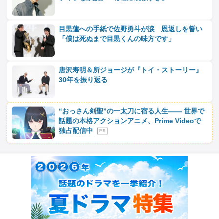
目黒蓮への手紙で佐野勇斗が涙 恩返しを誓い
「僕は死ぬまで目黒くんの味方です」
唐沢寿明＆所ジョージが『トイ・ストーリー』
30年を振り返る
“おっさん剣聖”の一太刀に宿る人生―― 世界で
話題の本格アクションアニメ、Prime Videoで
独占配信中
P R