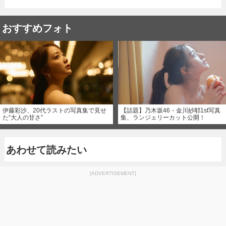
おすすめフォト
伊藤彩沙、20代ラストの写真集で見せ
【話題】乃木坂46・金川紗耶1st写真
た“大人の甘さ”
集、ランジェリーカット公開！
あわせて読みたい
[ADVERTISEMENT]