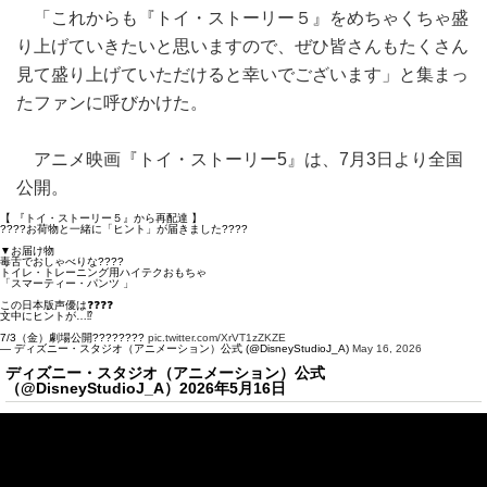
「これからも『トイ・ストーリー５』をめちゃくちゃ盛
り上げていきたいと思いますので、ぜひ皆さんもたくさん
見て盛り上げていただけると幸いでございます」と集まっ
たファンに呼びかけた。
アニメ映画『トイ・ストーリー5』は、7月3日より全国
公開。
【 『トイ・ストーリー５』から再配達 】
????お荷物と一緒に「ヒント」が届きました????
▼お届け物
毒舌でおしゃべりな????
トイレ・トレーニング用ハイテクおもちゃ
「スマーティー・パンツ 」
この日本版声優は❓❓❓❓
文中にヒントが…⁉️
7/3（金）劇場公開????????
pic.twitter.com/XrVT1zZKZE
— ディズニー・スタジオ（アニメーション）公式 (@DisneyStudioJ_A)
May 16, 2026
ディズニー・スタジオ（アニメーション）公式
（@DisneyStudioJ_A）2026年5月16日