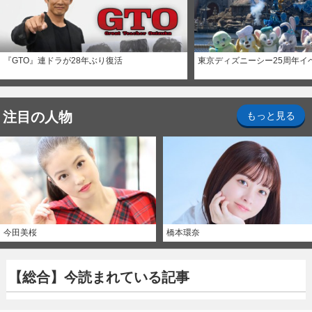
『GTO』連ドラが28年ぶり復活
東京ディズニーシー25周年イ
注目の人物
もっと見る
今田美桜
橋本環奈
【総合】今読まれている記事