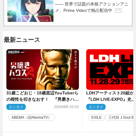
―― 世界で話題の本格アクションアニ
メ、Prime Videoで独占配信中
P R
最新ニュース
31歳こどおじ・18歳底辺YouTuberら
LDHアーティスト20組
の根性を叩きなおす！ 『男磨きハウ
『LDH LIVE‐EXPO』
ス』第2弾コーチ陣発表
技場で開催決定
エンタメ
2026/8/6 20:42
エンタメ
2
ABEMA（旧AbemaTV）
EXILE
三代目 J Soul Brot