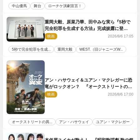
中山優馬
舞台
ローチケ演劇宣言！
重岡大毅、原菜乃華、田中みな実ら『5秒で
完全犯罪を生成する方法』完成披露に登
壇！ それぞれのAI活用術も発表
映画
2026/8/6 17:05
5秒で完全犯罪を生成...
重岡大毅
WEST.（旧ジャニーズW...
アン・ハサウェイ＆ユアン・マクレガーに恐
竜がロックオン？ 『オークストリートの異
変』新ビジュアル＆本編映像初解禁
映画
2026/8/6 17:00
オークストリートの異...
アン・ハサウェイ
ユアン・マクレガー
本仮屋ユイカが歌う！ 『昭和歌謡劇 歌の銀