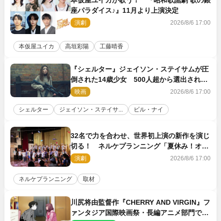
座パラダイス♪』11月より上演決定
演劇
2026/8/6 17:00
本仮屋ユイカ
高垣彩陽
工藤晴香
『シェルター』ジェイソン・ステイサムが圧
倒された14歳少女 500人超から選出された
新鋭ボディ・レイ・ブレスナックとは
映画
2026/8/6 17:00
シェルター
ジェイソン・ステイサ...
ビル・ナイ
32名で力を合わせ、世界初上演の新作を演じ
切る！ ネルケプランニング「夏休み！オ
ン・ワークショップ2026」レポート【最終
演劇
2026/8/6 17:00
日】
ネルケプランニング
取材
川尻将由監督作『CHERRY AND VIRGIN』フ
ァンタジア国際映画祭・長編アニメ部門で観