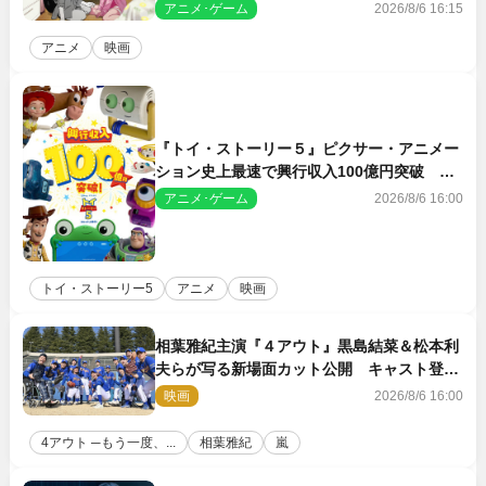
客賞・金賞受賞！
アニメ･ゲーム
2026/8/6 16:15
アニメ
映画
『トイ・ストーリー５』ピクサー・アニメー
ション史上最速で興行収入100億円突破 シ
リーズNo.1興収が目前
アニメ･ゲーム
2026/8/6 16:00
トイ・ストーリー5
アニメ
映画
相葉雅紀主演『４アウト』黒島結菜＆松本利
夫らが写る新場面カット公開 キャスト登壇
イベントも決定
映画
2026/8/6 16:00
4アウト ─もう一度、...
相葉雅紀
嵐