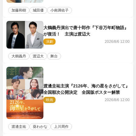
加藤和樹
城田優
小南満佑子
大鶴義丹演出で唐十郎作『下谷万年町物語』
が復活！ 主演は渡辺大
演劇
2026/8/6 12:00
大鶴義丹
渡辺大
舞台
渡邊圭祐主演『2126年、海の星をさがして』
全国順次公開決定 全国版ポスター解禁
映画
2026/8/6 12:00
渡邊圭祐
葵わかな
上川周作