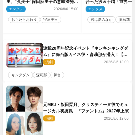
里、“孔美子”篠田麻里子の意味深発言
合った渉＆千晴「世界一
に絶句 ネット驚き「まさか」「意外
ーン」「めっちゃキュン
エンタメ
2026/8/6 15:00
エンタメ
2
な展開」
おちたらおわり
宇垣美里
君は夏のなか
奥智哉
連載20周年記念イベント『キンキンキングダ
ム』に舞台版カイネ役・森莉那が潜入！【密
着レポート】
演劇
2026/8/6 13:00
キングダム
森莉那
舞台
元ME:I・飯田栞月、クリスティーヌ役でミュ
ージカル初挑戦 『ファントム』2027年上演
演劇
2026/8/6 12:00