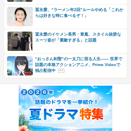
冨永愛、“ラーメン年2回”ルールやめる「これか
らは好きな時に食べるぞ！」
冨永愛のイケメン長男・章胤、スタイル抜群な
スーツ姿が「素敵すぎる」と話題
“おっさん剣聖”の一太刀に宿る人生―― 世界で
話題の本格アクションアニメ、Prime Videoで
独占配信中
P R