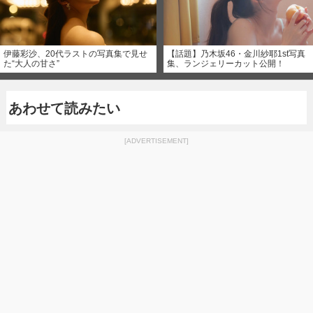
伊藤彩沙、20代ラストの写真集で見せ
【話題】乃木坂46・金川紗耶1st写真
た“大人の甘さ”
集、ランジェリーカット公開！
あわせて読みたい
[ADVERTISEMENT]