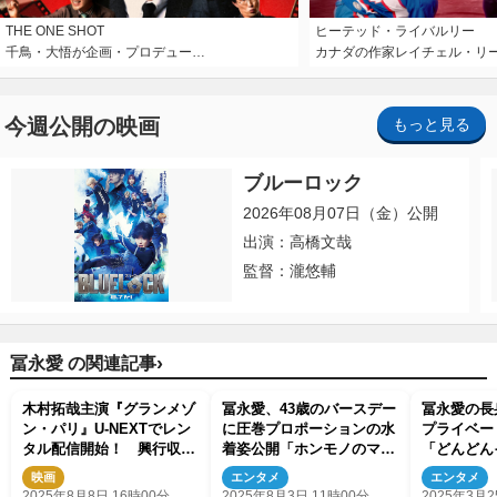
THE ONE SHOT
ヒーテッド・ライバルリー
千鳥・大悟が企画・プロデュー…
カナダの作家レイチェル・リ
今週公開の映画
もっと見る
ブルーロック
2026年08月07日（金）公開
出演：高橋文哉
監督：瀧悠輔
›
冨永愛 の関連記事
木村拓哉主演『グランメゾ
冨永愛、43歳のバースデー
冨永愛の長
ン・パリ』U‐NEXTでレン
に圧巻プロポーションの水
プライベー
タル配信開始！ 興行収入
着姿公開「ホンモノのマー
「どんどん
41億円突破した大ヒット映
メイド」
ていく」「
映画
エンタメ
エンタメ
画
る〜」
2025年8月8日 16時00分
2025年8月3日 11時00分
2025年3月2