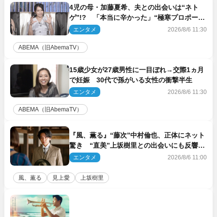
4児の母・加藤夏希、夫との出会いは“ネト
ゲ”!? 「本当に辛かった」“極寒プロポー
ズ”も告白
エンタメ
2026/8/6 11:30
ABEMA（旧AbemaTV）
15歳少女が27歳男性に一目ぼれ→交際1ヵ月
で妊娠 30代で孫がいる女性の衝撃半生
エンタメ
2026/8/6 11:30
ABEMA（旧AbemaTV）
『風、薫る』“藤次”中村倫也、正体にネット
驚き “直美”上坂樹里との出会いにも反響
「力になってくれそう」「仲良くしなよ！」
エンタメ
2026/8/6 11:00
風、薫る
見上愛
上坂樹里