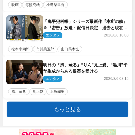
映画
毎熊克哉
小島梨里杏
「鬼平犯科帳」シリーズ最新作『本所の銕』
＆『密告』放送・配信日決定 過去と現在が
繋がるビジュアルも解禁
エンタメ
2026/8/6 10:00
松本幸四郎
市川染五郎
山口馬木也
明日の『風、薫る』“りん”見上愛、“黒川”平
埜生成からある提案を受ける
エンタメ
2026/8/6 08:15
風、薫る
見上愛
上坂樹里
もっと見る