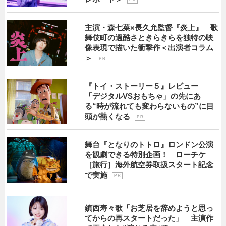
主演・森七菜×長久允監督『炎上』 歌
舞伎町の過酷さときらきらを独特の映
像表現で描いた衝撃作＜出演者コラム
＞
P R
『トイ・ストーリー５』レビュー
「デジタルVSおもちゃ」の先にあ
る“時が流れても変わらないもの”に目
頭が熱くなる
P R
舞台『となりのトトロ』ロンドン公演
を観劇できる特別企画！ ローチケ
［旅行］海外航空券取扱スタート記念
で実施
P R
鎮西寿々歌「お芝居を辞めようと思っ
てからの再スタートだった」 主演作