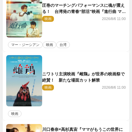
圧巻のマーチングパフォーマンスに魂が震え
る！ 台湾発の青春“部活”映画『進行曲 マー
チングボーイズ』予告解禁
映画
2026/8/6 11:00
マー・ジーシアン
映画
台湾
ニワトリ主演映画『雌鶏』が世界の映画祭で
絶賛！ 新たな場面カット解禁
映画
2026/8/6 11:00
映画
川口春奈×高杉真宙『ママがもうこの世界に