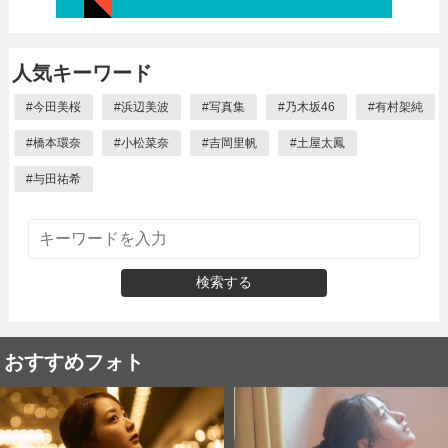
人気キーワード
#
今田美桜
#
浜辺美波
#
写真集
#
乃木坂46
#
有村架純
#
橋本環奈
#
小松菜奈
#
吉岡里帆
#
土屋太鳳
#
与田祐希
検索する
おすすめフォト