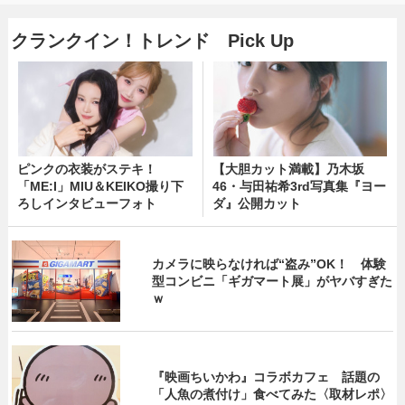
クランクイン！トレンド Pick Up
ピンクの衣装がステキ！
【大胆カット満載】乃木坂
「ME:I」MIU＆KEIKO撮り下
46・与田祐希3rd写真集『ヨー
ろしインタビューフォト
ダ』公開カット
カメラに映らなければ“盗み”OK！ 体験
型コンビニ「ギガマート展」がヤバすぎた
ｗ
『映画ちいかわ』コラボカフェ 話題の
「人魚の煮付け」食べてみた〈取材レポ〉