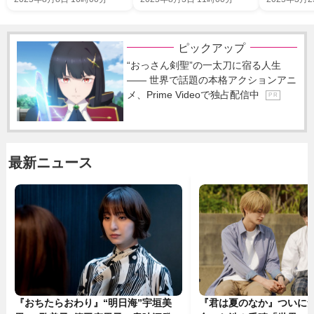
ピックアップ
“おっさん剣聖”の一太刀に宿る人生
―― 世界で話題の本格アクションアニ
メ、Prime Videoで独占配信中
P R
最新ニュース
『おちたらおわり』“明日海”宇垣美
『君は夏のなか』ついに