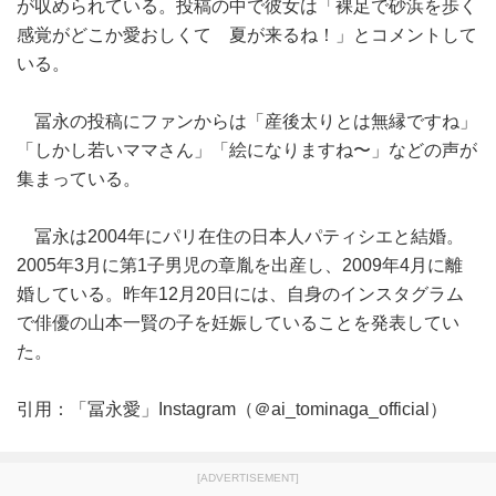
が収められている。投稿の中で彼女は「裸足で砂浜を歩く
感覚がどこか愛おしくて 夏が来るね！」とコメントして
いる。
冨永の投稿にファンからは「産後太りとは無縁ですね」
「しかし若いママさん」「絵になりますね〜」などの声が
集まっている。
冨永は2004年にパリ在住の日本人パティシエと結婚。
2005年3月に第1子男児の章胤を出産し、2009年4月に離
婚している。昨年12月20日には、自身のインスタグラム
で俳優の山本一賢の子を妊娠していることを発表してい
た。
引用：「冨永愛」Instagram（＠ai_tominaga_official）
[ADVERTISEMENT]