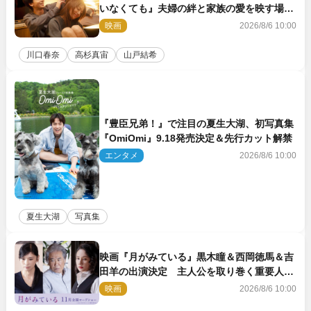
いなくても』夫婦の絆と家族の愛を映す場面
写真公開
映画
2026/8/6 10:00
川口春奈
高杉真宙
山戸結希
『豊臣兄弟！』で注目の夏生大湖、初写真集
『OmiOmi』9.18発売決定＆先行カット解禁
エンタメ
2026/8/6 10:00
夏生大湖
写真集
映画『月がみている』黒木瞳＆西岡徳馬＆吉
田羊の出演決定 主人公を取り巻く重要人物
を演じる
映画
2026/8/6 10:00