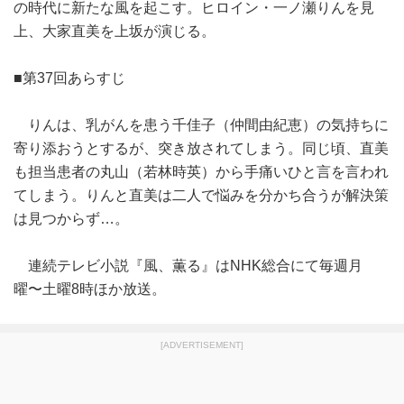
の時代に新たな風を起こす。ヒロイン・一ノ瀬りんを見
上、大家直美を上坂が演じる。
■第37回あらすじ
りんは、乳がんを患う千佳子（仲間由紀恵）の気持ちに
寄り添おうとするが、突き放されてしまう。同じ頃、直美
も担当患者の丸山（若林時英）から手痛いひと言を言われ
てしまう。りんと直美は二人で悩みを分かち合うが解決策
は見つからず…。
連続テレビ小説『風、薫る』はNHK総合にて毎週月
曜〜土曜8時ほか放送。
[ADVERTISEMENT]