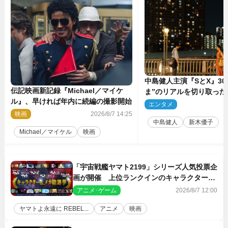
中島健人主演『SとX』30
伝記映画新記録『Michael／マイケ
ま”のリアルを切り取った
ル』、早ければ年内に続編の撮影開始
5点解禁
エンタメ
2
映画
2026/8/7 14:25
中島健人
新木優子
Michael／マイケル
映画
「宇宙戦艦ヤマト2199」シリーズ人気投票企
画が開催 上位ランクインのキャラクター＆
メカは新規描き下ろしイラストを制作
アニメ･ゲーム
2026/8/7 12:00
ヤマトよ永遠に REBEL...
アニメ
映画