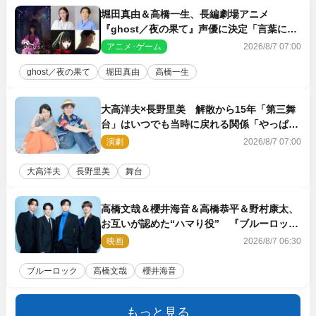
堀田真由＆高橋一生、長編劇場アニメ
『ghost／夜の果て』声優に決定「言葉には
できない沢山の感情を思い出しました」
アニメ･ゲーム
2026/8/7 07:00
ghost／夜の果て
堀田真由
高橋一生
大高洋夫×長野里美 解散から15年「第三舞
台」はいつでも当時に戻れる関係「やっぱり
他の方たちとは違います」
演劇
2026/8/7 07:00
大高洋夫
長野里美
舞台
高橋文哉＆櫻井海音＆高橋恭平＆野村康太、
お互いが認めた“ハマり役” 『ブルーロッ
ク』で築いた最高のチームワーク
映画
2026/8/7 06:30
ブルーロック
高橋文哉
櫻井海音
もっと見る