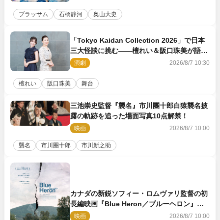
ブラッサム
石橋静河
奥山大史
「Tokyo Kaidan Collection 2026」で日本
三大怪談に挑む――檀れい＆阪口珠美が語る
「牡丹灯籠」の新たな魅力
演劇
2026/8/7 10:30
檀れい
阪口珠美
舞台
三池崇史監督『襲名』市川團十郎白猿襲名披
露の軌跡を追った場面写真10点解禁！
映画
2026/8/7 10:00
襲名
市川團十郎
市川新之助
カナダの新鋭ソフィー・ロムヴァリ監督の初
長編映画『Blue Heron／ブルーヘロン』
10.23公開
映画
2026/8/7 10:00