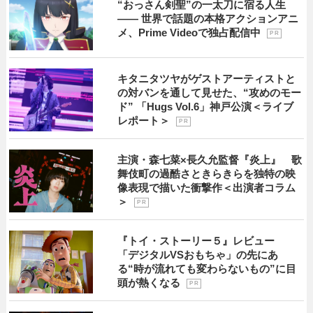
“おっさん剣聖”の一太刀に宿る人生
―― 世界で話題の本格アクションアニ
メ、Prime Videoで独占配信中
P R
キタニタツヤがゲストアーティストと
の対バンを通して見せた、“攻めのモー
ド” 「Hugs Vol.6」神戸公演＜ライブ
レポート＞
P R
主演・森七菜×長久允監督『炎上』 歌
舞伎町の過酷さときらきらを独特の映
像表現で描いた衝撃作＜出演者コラム
＞
P R
『トイ・ストーリー５』レビュー
「デジタルVSおもちゃ」の先にあ
る“時が流れても変わらないもの”に目
頭が熱くなる
P R