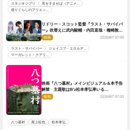
スタジオジブリ
耳をすませば（アニメ...
借りぐらしのアリエッ...
リドリー・スコット監督『ラスト・サバイバ
ー』吹替えに武内駿輔・内田直哉・種崎敦
美・井上和彦ら豪華声優陣が集結！
映画
2026/8/7 07:00
ラスト・サバイバー
ジェイコブ・エロルデ...
マーガレット・クアリ...
映画『八つ墓村』メインビジュアル＆本予告
解禁 主題歌はB’z松本孝弘率いる
TMG「DOOM」に決定
映画
2026/8/7 07:00
八つ墓村
尾上松也
松本孝弘