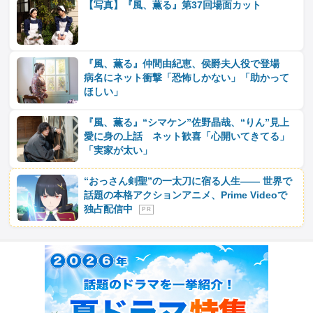
【写真】『風、薫る』第37回場面カット
『風、薫る』仲間由紀恵、侯爵夫人役で登場
病名にネット衝撃「恐怖しかない」「助かって
ほしい」
『風、薫る』“シマケン”佐野晶哉、“りん”見上
愛に身の上話 ネット歓喜「心開いてきてる」
「実家が太い」
“おっさん剣聖”の一太刀に宿る人生―― 世界で
話題の本格アクションアニメ、Prime Videoで
独占配信中
P R