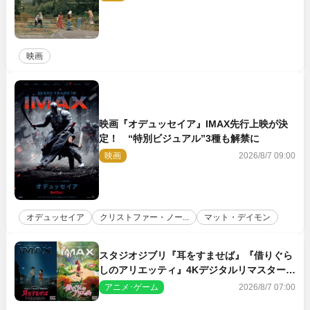
映画
映画『オデュッセイア』IMAX先行上映が決
定！ “特別ビジュアル”3種も解禁に
映画
2026/8/7 09:00
オデュッセイア
クリストファー・ノー...
マット・デイモン
スタジオジブリ『耳をすませば』『借りぐら
しのアリエッティ』4Kデジタルリマスターで
IMAX上映決定！
アニメ･ゲーム
2026/8/7 07:00