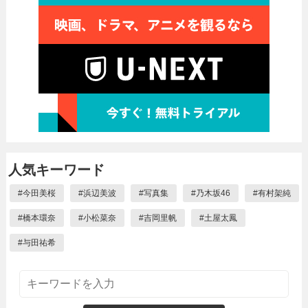
人気キーワード
#
今田美桜
#
浜辺美波
#
写真集
#
乃木坂46
#
有村架純
#
橋本環奈
#
小松菜奈
#
吉岡里帆
#
土屋太鳳
#
与田祐希