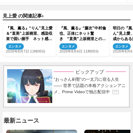
›
見上愛 の関連記事
『風、薫る』“りん”見上愛
『風、薫る』“藤次”中村倫
明日の『風
＆“直美”上坂樹里、感染収
也、正体にネット驚
ん”見上愛
束で固い握手 ネット感動
き “直美”上坂樹里との出
成からある
「このバディは最強」「ア
会いにも反響「力になって
エンタメ
エンタメ
エンタメ
ツい」
くれそう」「仲良くしな
2026年8月7日 11時00分
2026年8月6日 11時00分
2026年8月6
よ！」
ピックアップ
“おっさん剣聖”の一太刀に宿る人生
―― 世界で話題の本格アクションアニ
メ、Prime Videoで独占配信中
P R
最新ニュース