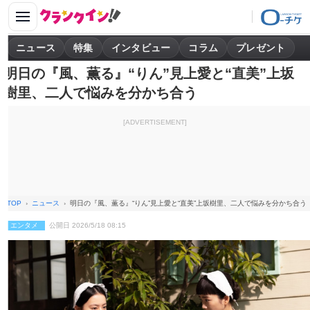
ニュース
特集
インタビュー
コラム
プレゼント
明日の『風、薫る』“りん”見上愛と“直美”上坂
樹里、二人で悩みを分かち合う
[ADVERTISEMENT]
TOP
ニュース
明日の『風、薫る』“りん”見上愛と“直美”上坂樹里、二人で悩みを分かち合う
エンタメ
公開日 2026/5/18 08:15