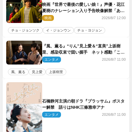
映画『世界で最後の愛しい娘！』声優・花江
夏樹のナレーション入り予告映像解禁「あふ
れ出る温かさに涙が止まらない！」
映画
2026/8/7 12:00
チョ・ジョンソク
イ・ジョンウン
チョ・ヨジョン
『風、薫る』“りん”見上愛＆“直美”上坂樹
里、感染収束で固い握手 ネット感動「この
バディは最強」「アツい」
エンタメ
2026/8/7 11:00
風、薫る
見上愛
上坂樹里
石橋静河主演の朝ドラ『ブラッサム』ポスタ
ー解禁 語りはNHK三條雅幸アナ
エンタメ
2026/8/7 11:00