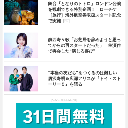
舞台『となりのトトロ』ロンドン公演
を観劇できる特別企画！ ローチケ
［旅行］海外航空券取扱スタート記念
で実施
P R
鎮西寿々歌「お芝居を辞めようと思っ
てからの再スタートだった」 主演作
で再会した“演じる喜び”
“本当の友だち”をつくるのは難しい
唐沢寿明＆広瀬アリスが『トイ・スト
ーリー５』を語る
[ADVERTISEMENT]