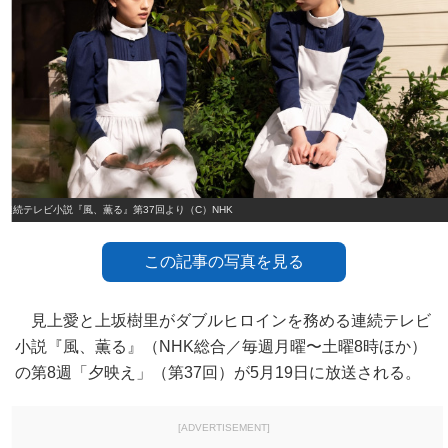
連続テレビ小説『風、薫る』第37回より（C）NHK
この記事の写真を見る
見上愛と上坂樹里がダブルヒロインを務める連続テレビ
小説『風、薫る』（NHK総合／毎週月曜〜土曜8時ほか）
の第8週「夕映え」（第37回）が5月19日に放送される。
[ADVERTISEMENT]