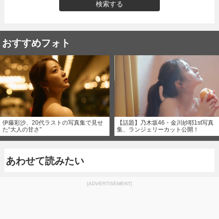
検索する
おすすめフォト
伊藤彩沙、20代ラストの写真集で見せ
【話題】乃木坂46・金川紗耶1st写真
た“大人の甘さ”
集、ランジェリーカット公開！
あわせて読みたい
[ADVERTISEMENT]