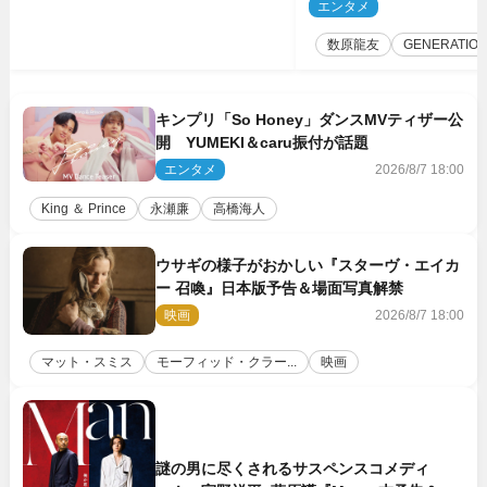
た瞬間を、音に乗せてお
エンタメ
2
ば」
数原龍友
GENERATIO
キンプリ「So Honey」ダンスMVティザー公
開 YUMEKI＆caru振付が話題
エンタメ
2026/8/7 18:00
King ＆ Prince
永瀬廉
高橋海人
ウサギの様子がおかしい『スターヴ・エイカ
ー 召喚』日本版予告＆場面写真解禁
映画
2026/8/7 18:00
マット・スミス
モーフィッド・クラー...
映画
謎の男に尽くされるサスペンスコメディ