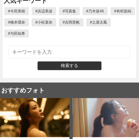
人気キーワード
#
今田美桜
#
浜辺美波
#
写真集
#
乃木坂46
#
有村架純
#
橋本環奈
#
小松菜奈
#
吉岡里帆
#
土屋太鳳
#
与田祐希
検索する
おすすめフォト