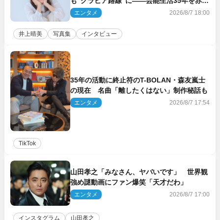
も“グラビア路線”に――芸能生活35年を赤
裸々に語る 27年ぶりに写真集発売
エンタメ
2026/8/7 18:00
井上晴美
写真集
インタビュー
35年の活動に終止符のT-BOLAN・森友嵐士
の現在 名曲「離したくはない」制作秘話も
エンタメ
2026/8/7 17:54
TikTok
山田孝之「みなさん、ヤバいです」 世界観
強め謎動画にファン爆笑「天才だわ」
エンタメ
2026/8/7 17:00
インスタグラム
山田孝之