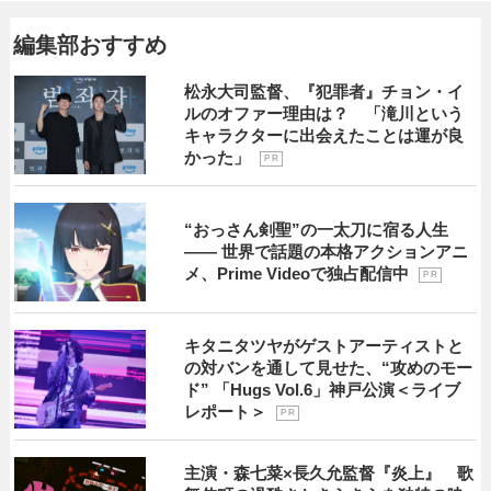
編集部おすすめ
松永大司監督、『犯罪者』チョン・イ
ルのオファー理由は？ 「滝川という
キャラクターに出会えたことは運が良
かった」
P R
“おっさん剣聖”の一太刀に宿る人生
―― 世界で話題の本格アクションアニ
メ、Prime Videoで独占配信中
P R
キタニタツヤがゲストアーティストと
の対バンを通して見せた、“攻めのモー
ド” 「Hugs Vol.6」神戸公演＜ライブ
レポート＞
P R
主演・森七菜×長久允監督『炎上』 歌