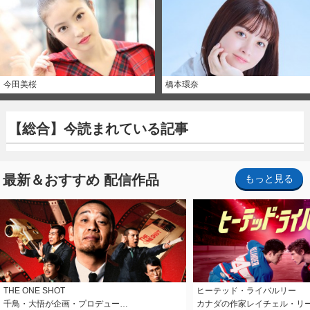
今田美桜
橋本環奈
【総合】今読まれている記事
最新＆おすすめ 配信作品
もっと見る
THE ONE SHOT
ヒーテッド・ライバルリー
千鳥・大悟が企画・プロデュー…
カナダの作家レイチェル・リ