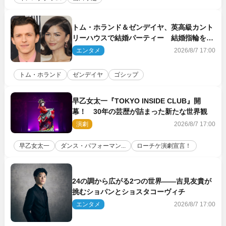
トム・ホランド＆ゼンデイヤ、英高級カント
リーハウスで結婚パーティー 結婚指輪を身
に着けたトムも初キャッチ
エンタメ
2026/8/7 17:00
トム・ホランド
ゼンデイヤ
ゴシップ
早乙女太一『TOKYO INSIDE CLUB』開
幕！ 30年の芸歴が詰まった新たな世界観
演劇
2026/8/7 17:00
早乙女太一
ダンス・パフォーマン...
ローチケ演劇宣言！
24の調から広がる2つの世界――吉見友貴が
挑むショパンとショスタコーヴィチ
エンタメ
2026/8/7 17:00