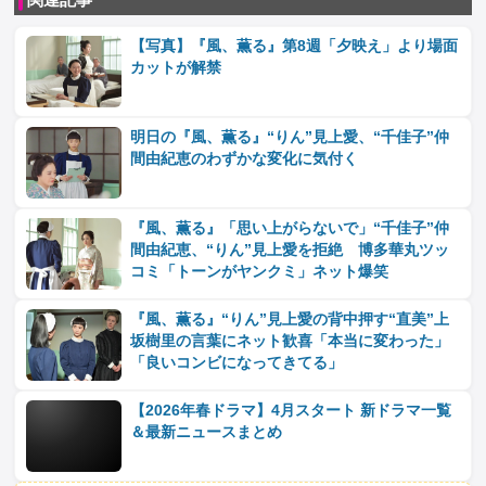
【写真】『風、薫る』第8週「夕映え」より場面
カットが解禁
明日の『風、薫る』“りん”見上愛、“千佳子”仲
間由紀恵のわずかな変化に気付く
『風、薫る』「思い上がらないで」“千佳子”仲
間由紀恵、“りん”見上愛を拒絶 博多華丸ツッ
コミ「トーンがヤンクミ」ネット爆笑
『風、薫る』“りん”見上愛の背中押す“直美”上
坂樹里の言葉にネット歓喜「本当に変わった」
「良いコンビになってきてる」
【2026年春ドラマ】4月スタート 新ドラマ一覧
＆最新ニュースまとめ