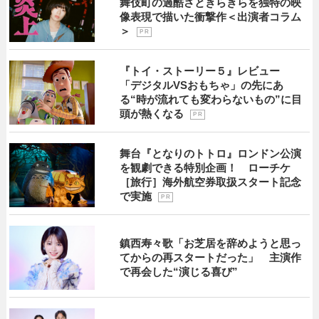
舞伎町の過酷さときらきらを独特の映
像表現で描いた衝撃作＜出演者コラム
＞
P R
『トイ・ストーリー５』レビュー
「デジタルVSおもちゃ」の先にあ
る“時が流れても変わらないもの”に目
頭が熱くなる
P R
舞台『となりのトトロ』ロンドン公演
を観劇できる特別企画！ ローチケ
［旅行］海外航空券取扱スタート記念
で実施
P R
鎮西寿々歌「お芝居を辞めようと思っ
てからの再スタートだった」 主演作
で再会した“演じる喜び”