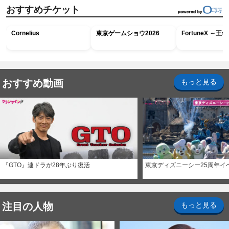
おすすめチケット
Cornelius
東京ゲームショウ2026
FortuneX ～
おすすめ動画
もっと見る
『GTO』連ドラが28年ぶり復活
東京ディズニーシー25周年イ
注目の人物
もっと見る