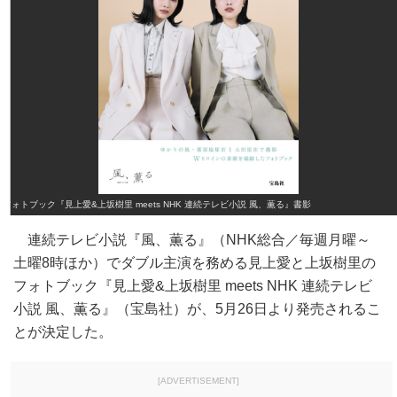
フォトブック『見上愛&上坂樹里 meets NHK 連続テレビ小説 風、薫る』書影
連続テレビ小説『風、薫る』（NHK総合／毎週月曜～
土曜8時ほか）でダブル主演を務める見上愛と上坂樹里の
フォトブック『見上愛&上坂樹里 meets NHK 連続テレビ
小説 風、薫る』（宝島社）が、5月26日より発売されるこ
とが決定した。
[ADVERTISEMENT]