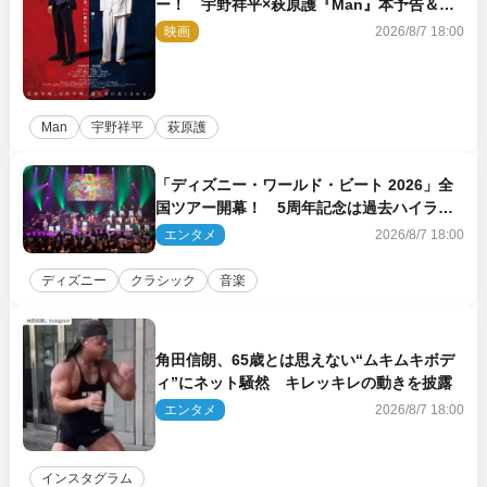
ー！ 宇野祥平×萩原護『Man』本予告＆新
ビジュアル解禁
映画
2026/8/7 18:00
Man
宇野祥平
萩原護
「ディズニー・ワールド・ビート 2026」全
国ツアー開幕！ 5周年記念は過去ハイライ
ト＆クルーズ旅を大満喫！【潜入レポート】
エンタメ
2026/8/7 18:00
ディズニー
クラシック
音楽
角田信朗、65歳とは思えない“ムキムキボデ
ィ”にネット騒然 キレッキレの動きを披露
エンタメ
2026/8/7 18:00
インスタグラム