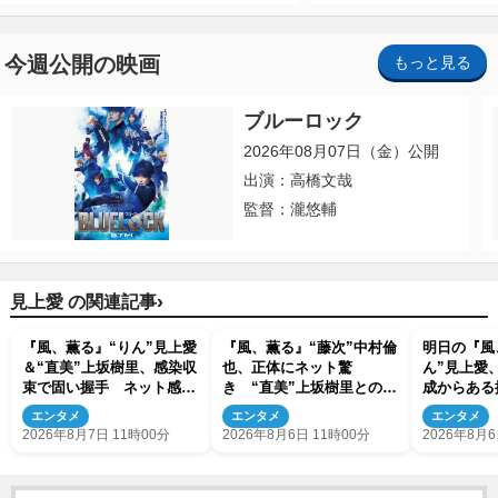
今週公開の映画
もっと見る
ブルーロック
2026年08月07日（金）公開
出演：高橋文哉
監督：瀧悠輔
›
見上愛 の関連記事
『風、薫る』“りん”見上愛
『風、薫る』“藤次”中村倫
明日の『風
＆“直美”上坂樹里、感染収
也、正体にネット驚
ん”見上愛
束で固い握手 ネット感動
き “直美”上坂樹里との出
成からある
「このバディは最強」「ア
会いにも反響「力になって
エンタメ
エンタメ
エンタメ
ツい」
くれそう」「仲良くしな
2026年8月7日 11時00分
2026年8月6日 11時00分
2026年8月6
よ！」