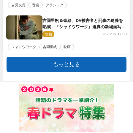
吉見友貴
音楽
クラシック
吉岡里帆＆奈緒、DV被害者と刑事の葛藤を
熱演 『シャドウワーク』迫真の新場面写真
公開
映画
2026/8/7 17:00
シャドウワーク
吉岡里帆
映画
もっと見る