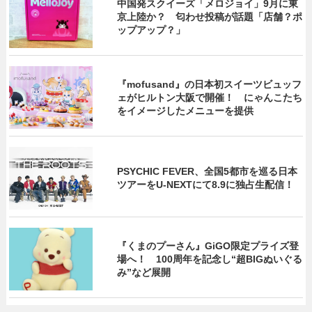
中国発スクイーズ「メロジョイ」9月に東
京上陸か？ 匂わせ投稿が話題「店舗？ポ
ップアップ？」
『mofusand』の日本初スイーツビュッフ
ェがヒルトン大阪で開催！ にゃんこたち
をイメージしたメニューを提供
PSYCHIC FEVER、全国5都市を巡る日本
ツアーをU‐NEXTにて8.9に独占生配信！
『くまのプーさん』GiGO限定プライズ登
場へ！ 100周年を記念し“超BIGぬいぐる
み”など展開