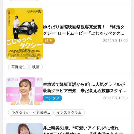
ゆうばり国際映画祭観客賞受賞！ “終活タ
クシー”ロードムービー『ごじゃっぺタクシ
ー』10月公開＆予告解禁
映画
2026/8/7 18:00
草野速仁
映画
生放送で降板直訴から6年…人気グラドルが
最新グラビア告知 未だ衰えぬ抜群スタイル
に反響
エンタメ
2026/8/7 18:00
小倉ゆうか（小倉優香...
インスタグラム
井上晴美51歳、“可愛いアイドル”に憧れ