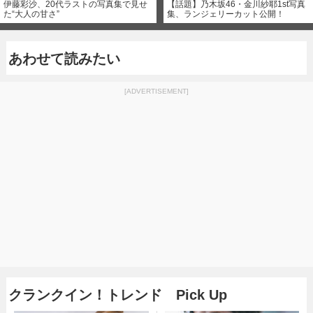
伊藤彩沙、20代ラストの写真集で見せ
【話題】乃木坂46・金川紗耶1st写真
た“大人の甘さ”
集、ランジェリーカット公開！
あわせて読みたい
[ADVERTISEMENT]
クランクイン！トレンド Pick Up