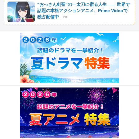
“おっさん剣聖”の一太刀に宿る人生―― 世界で
話題の本格アクションアニメ、Prime Videoで
独占配信中
P R