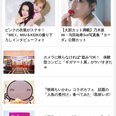
ピンクの衣装がステキ！
【大胆カット満載】乃木坂
「ME:I」MIU＆KEIKO撮り下
46・与田祐希3rd写真集『ヨー
ろしインタビューフォト
ダ』公開カット
カメラに映らなければ“盗み”OK！ 体験
型コンビニ「ギガマート展」がヤバすぎた
ｗ
『映画ちいかわ』コラボカフェ 話題の
「人魚の煮付け」食べてみた〈取材レポ〉