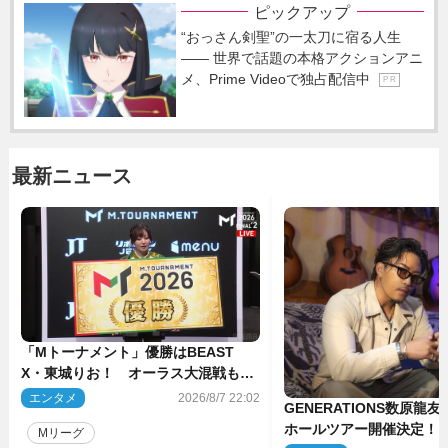
ピックアップ
“おっさん剣聖”の一太刀に宿る人生
―― 世界で話題の本格アクションアニ
メ、Prime Videoで独占配信中
P R
最新ニュース
「Mトーナメント」優勝はBEAST
X・東城りお！ オーラス大混戦も最
後は自ら和了って幕引き
エンタメ
2026/8/7 22:02
GENERATIONS数原龍
ホールツアー開催決定！
Mリーグ