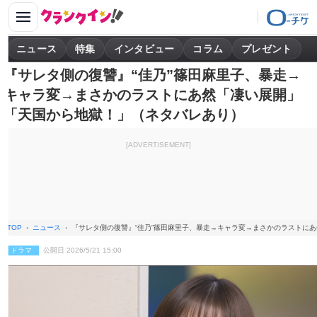
ニュース
特集
インタビュー
コラム
プレゼント
『サレタ側の復讐』“佳乃”篠田麻里子、暴走→
キャラ変→まさかのラストにあ然「凄い展開」
「天国から地獄！」（ネタバレあり）
[ADVERTISEMENT]
TOP
ニュース
『サレタ側の復讐』“佳乃”篠田麻里子、暴走→キャラ変→まさかのラストに
ドラマ
公開日 2026/5/21 15:00