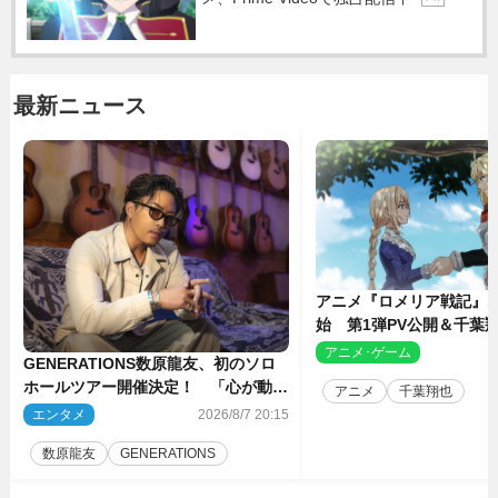
最新ニュース
アニメ『ロメリア戦記』1
始 第1弾PV公開＆千葉
ャスト4人を発表
アニメ･ゲーム
2
GENERATIONS数原龍友、初のソロ
ホールツアー開催決定！ 「心が動い
アニメ
千葉翔也
た瞬間を、音に乗せてお届けできれ
エンタメ
2026/8/7 20:15
ば」
数原龍友
GENERATIONS