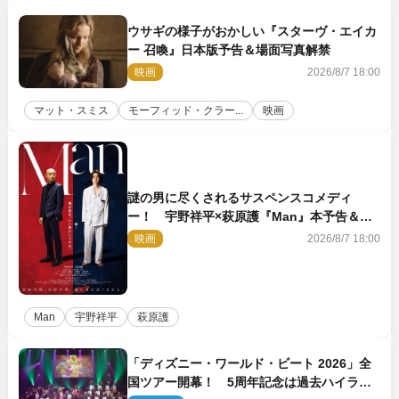
ウサギの様子がおかしい『スターヴ・エイカ
ー 召喚』日本版予告＆場面写真解禁
映画
2026/8/7 18:00
マット・スミス
モーフィッド・クラー...
映画
謎の男に尽くされるサスペンスコメディ
ー！ 宇野祥平×萩原護『Man』本予告＆新
ビジュアル解禁
映画
2026/8/7 18:00
Man
宇野祥平
萩原護
「ディズニー・ワールド・ビート 2026」全
国ツアー開幕！ 5周年記念は過去ハイライ