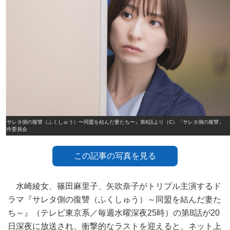
『サレタ側の復讐（ふくしゅう）〜同盟を結んだ妻たち〜』第8話より（C）「サレタ側の復讐」
製作委員会
この記事の写真を見る
水崎綾女、篠田麻里子、矢吹奈子がトリプル主演するド
ラマ『サレタ側の復讐（ふくしゅう）～同盟を結んだ妻た
ち～』（テレビ東京系／毎週水曜深夜25時）の第8話が20
日深夜に放送され、衝撃的なラストを迎えると、ネット上