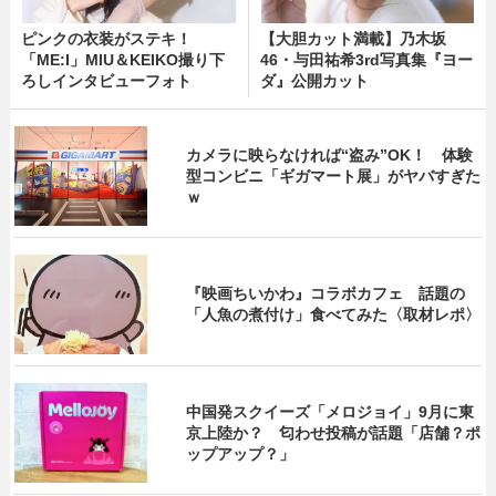
ピンクの衣装がステキ！
【大胆カット満載】乃木坂
「ME:I」MIU＆KEIKO撮り下
46・与田祐希3rd写真集『ヨー
ろしインタビューフォト
ダ』公開カット
カメラに映らなければ“盗み”OK！ 体験
型コンビニ「ギガマート展」がヤバすぎた
ｗ
『映画ちいかわ』コラボカフェ 話題の
「人魚の煮付け」食べてみた〈取材レポ〉
中国発スクイーズ「メロジョイ」9月に東
京上陸か？ 匂わせ投稿が話題「店舗？ポ
ップアップ？」