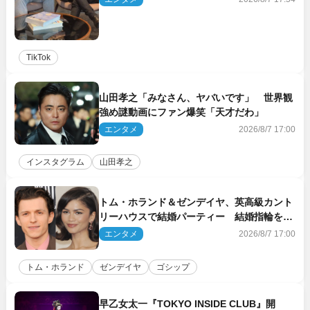
TikTok
山田孝之「みなさん、ヤバいです」 世界観
強め謎動画にファン爆笑「天才だわ」
エンタメ
2026/8/7 17:00
インスタグラム
山田孝之
トム・ホランド＆ゼンデイヤ、英高級カント
リーハウスで結婚パーティー 結婚指輪を身
に着けたトムも初キャッチ
エンタメ
2026/8/7 17:00
トム・ホランド
ゼンデイヤ
ゴシップ
早乙女太一『TOKYO INSIDE CLUB』開