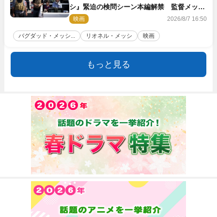
シ』緊迫の検問シーン本編解禁 監督メッセ
ージも到着
映画
2026/8/7 16:50
バグダッド・メッシ...
リオネル・メッシ
映画
もっと見る