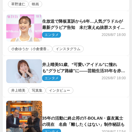
草野速仁
映画
生放送で降板直訴から6年…人気グラドルが
最新グラビア告知 未だ衰えぬ抜群スタイル
に反響
エンタメ
2026/8/7 18:00
小倉ゆうか（小倉優香...
インスタグラム
井上晴美51歳、“可愛いアイドル”に憧れ
も“グラビア路線”に――芸能生活35年を赤
裸々に語る 27年ぶりに写真集発売
エンタメ
2026/8/7 18:00
井上晴美
写真集
インタビュー
35年の活動に終止符のT-BOLAN・森友嵐士
の現在 名曲「離したくはない」制作秘話も
エンタメ
2026/8/7 17:54