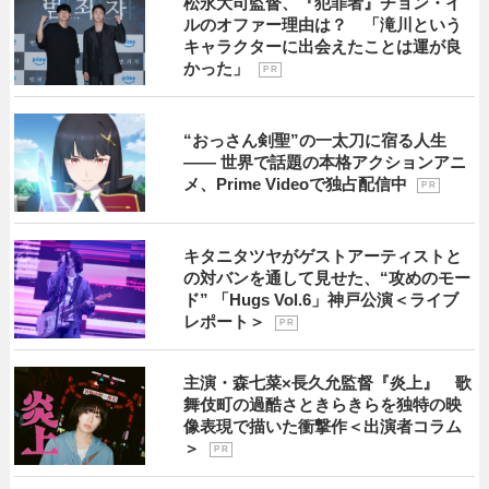
松永大司監督、『犯罪者』チョン・イ
ルのオファー理由は？ 「滝川という
キャラクターに出会えたことは運が良
かった」
P R
“おっさん剣聖”の一太刀に宿る人生
―― 世界で話題の本格アクションアニ
メ、Prime Videoで独占配信中
P R
キタニタツヤがゲストアーティストと
の対バンを通して見せた、“攻めのモー
ド” 「Hugs Vol.6」神戸公演＜ライブ
レポート＞
P R
主演・森七菜×長久允監督『炎上』 歌
舞伎町の過酷さときらきらを独特の映
像表現で描いた衝撃作＜出演者コラム
＞
P R