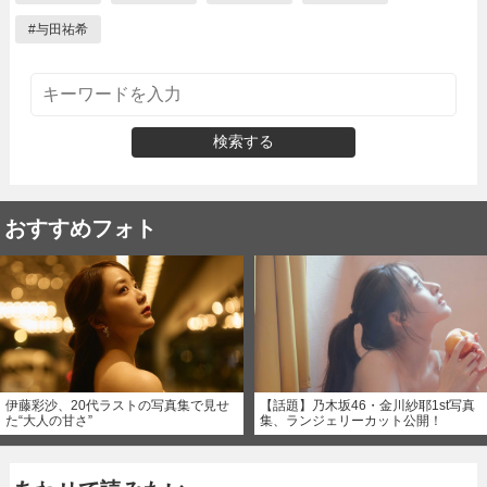
#
与田祐希
検索する
おすすめフォト
伊藤彩沙、20代ラストの写真集で見せ
【話題】乃木坂46・金川紗耶1st写真
た“大人の甘さ”
集、ランジェリーカット公開！