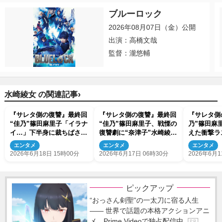
ブルーロック
2026年08月07日（金）公開
出演：高橋文哉
監督：瀧悠輔
›
水崎綾女 の関連記事
『サレタ側の復讐』最終回
『サレタ側の復讐』最終回
『サレタ側
“佳乃”篠田麻里子「イラナ
“佳乃”篠田麻里子、戦慄の
乃”篠田麻
イ…」下半身に裁ちばさ
復讐劇に“奈津子”水崎綾女
えた衝撃ラ
み ネット恐怖「阿部
が立ち向かう
然「佳乃さ
エンタメ
エンタメ
エンタメ
定？？」「グロい」
「もう主役
2026年6月18日 15時00分
2026年6月17日 06時30分
2026年6月1
り）
ピックアップ
“おっさん剣聖”の一太刀に宿る人生
―― 世界で話題の本格アクションアニ
メ、Prime Videoで独占配信中
P R