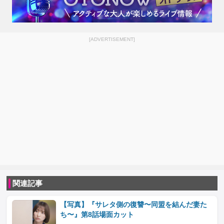
[ADVERTISEMENT]
関連記事
【写真】『サレタ側の復讐〜同盟を結んだ妻た
ち〜』第8話場面カット