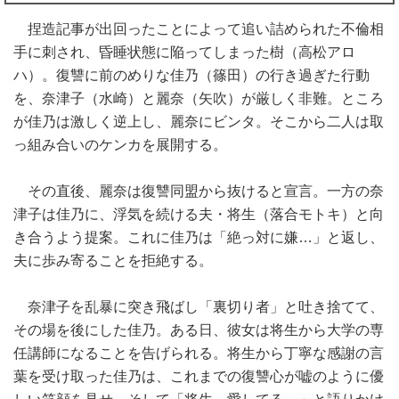
捏造記事が出回ったことによって追い詰められた不倫相
手に刺され、昏睡状態に陥ってしまった樹（高松アロ
ハ）。復讐に前のめりな佳乃（篠田）の行き過ぎた行動
を、奈津子（水崎）と麗奈（矢吹）が厳しく非難。ところ
が佳乃は激しく逆上し、麗奈にビンタ。そこから二人は取
っ組み合いのケンカを展開する。
その直後、麗奈は復讐同盟から抜けると宣言。一方の奈
津子は佳乃に、浮気を続ける夫・将生（落合モトキ）と向
き合うよう提案。これに佳乃は「絶っ対に嫌…」と返し、
夫に歩み寄ることを拒絶する。
奈津子を乱暴に突き飛ばし「裏切り者」と吐き捨てて、
その場を後にした佳乃。ある日、彼女は将生から大学の専
任講師になることを告げられる。将生から丁寧な感謝の言
葉を受け取った佳乃は、これまでの復讐心が嘘のように優