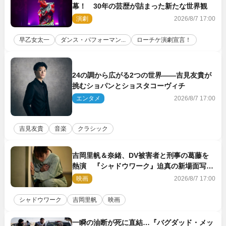
幕！ 30年の芸歴が詰まった新たな世界観
演劇
2026/8/7 17:00
早乙女太一
ダンス・パフォーマン...
ローチケ演劇宣言！
24の調から広がる2つの世界――吉見友貴が
挑むショパンとショスタコーヴィチ
エンタメ
2026/8/7 17:00
吉見友貴
音楽
クラシック
吉岡里帆＆奈緒、DV被害者と刑事の葛藤を
熱演 『シャドウワーク』迫真の新場面写真
公開
映画
2026/8/7 17:00
シャドウワーク
吉岡里帆
映画
一瞬の油断が死に直結…『バグダッド・メッ