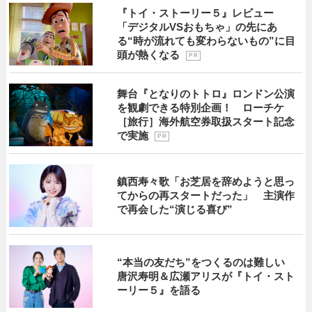
『トイ・ストーリー５』レビュー
「デジタルVSおもちゃ」の先にあ
る“時が流れても変わらないもの”に目
頭が熱くなる
P R
舞台『となりのトトロ』ロンドン公演
を観劇できる特別企画！ ローチケ
［旅行］海外航空券取扱スタート記念
で実施
P R
鎮西寿々歌「お芝居を辞めようと思っ
てからの再スタートだった」 主演作
で再会した“演じる喜び”
“本当の友だち”をつくるのは難しい
唐沢寿明＆広瀬アリスが『トイ・スト
ーリー５』を語る