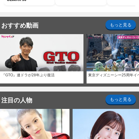
おすすめ動画
もっと見る
『GTO』連ドラが28年ぶり復活
東京ディズニーシー25周年イ
注目の人物
もっと見る