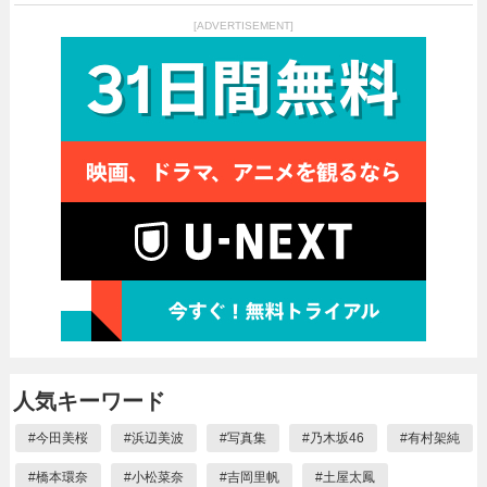
[ADVERTISEMENT]
人気キーワード
#
今田美桜
#
浜辺美波
#
写真集
#
乃木坂46
#
有村架純
#
橋本環奈
#
小松菜奈
#
吉岡里帆
#
土屋太鳳