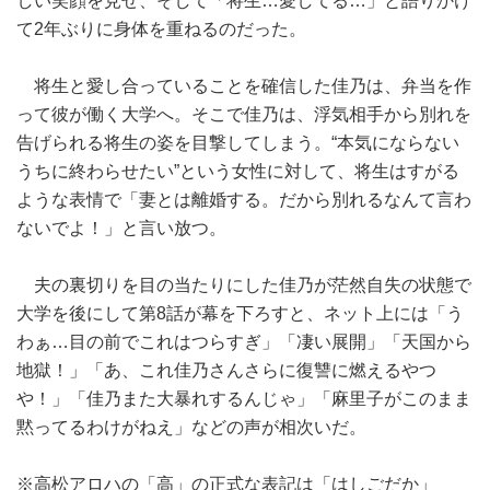
しい笑顔を見せ、そして「将生…愛してる…」と語りかけ
て2年ぶりに身体を重ねるのだった。
将生と愛し合っていることを確信した佳乃は、弁当を作
って彼が働く大学へ。そこで佳乃は、浮気相手から別れを
告げられる将生の姿を目撃してしまう。“本気にならない
うちに終わらせたい”という女性に対して、将生はすがる
ような表情で「妻とは離婚する。だから別れるなんて言わ
ないでよ！」と言い放つ。
夫の裏切りを目の当たりにした佳乃が茫然自失の状態で
大学を後にして第8話が幕を下ろすと、ネット上には「う
わぁ…目の前でこれはつらすぎ」「凄い展開」「天国から
地獄！」「あ、これ佳乃さんさらに復讐に燃えるやつ
や！」「佳乃また大暴れするんじゃ」「麻里子がこのまま
黙ってるわけがねえ」などの声が相次いだ。
※高松アロハの「高」の正式な表記は「はしごだか」