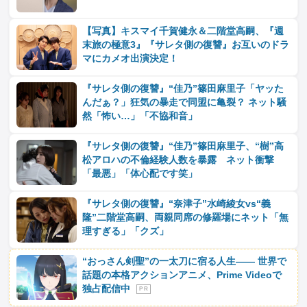
【写真】キスマイ千賀健永＆二階堂高嗣、『週
末旅の極意3』『サレタ側の復讐』お互いのドラ
マにカメオ出演決定！
『サレタ側の復讐』“佳乃”篠田麻里子「ヤッた
んだぁ？」狂気の暴走で同盟に亀裂？ ネット騒
然「怖い…」「不協和音」
『サレタ側の復讐』“佳乃”篠田麻里子、“樹”高
松アロハの不倫経験人数を暴露 ネット衝撃
「最悪」「体心配です笑」
『サレタ側の復讐』“奈津子”水崎綾女vs“義
隆”二階堂高嗣、両親同席の修羅場にネット「無
理すぎる」「クズ」
“おっさん剣聖”の一太刀に宿る人生―― 世界で
話題の本格アクションアニメ、Prime Videoで
独占配信中
P R