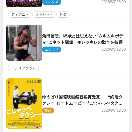
ト＆クルーズ旅を大満喫！【潜入レポート】
エンタメ
2026/8/7 18:00
ディズニー
クラシック
音楽
角田信朗、65歳とは思えない“ムキムキボデ
ィ”にネット騒然 キレッキレの動きを披露
エンタメ
2026/8/7 18:00
インスタグラム
ゆうばり国際映画祭観客賞受賞！ “終活タ
クシー”ロードムービー『ごじゃっぺタクシ
ー』10月公開＆予告解禁
映画
2026/8/7 18:00