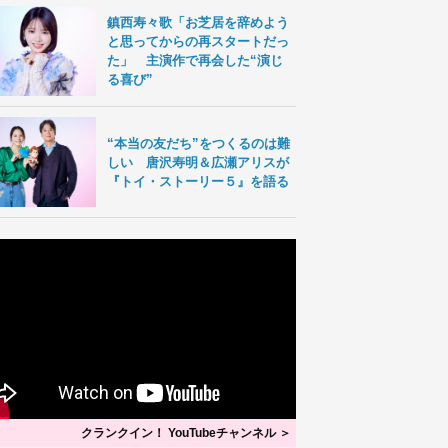
鎮西寿々歌「お芝居を辞めよう
と思ってからの再スタートだっ
た」 主演作で再会した“演じ
る喜び”
“本当の友だち”をつくるのは難
しい 唐沢寿明＆広瀬アリスが
『トイ・ストーリー５』を語る
クランクイン！ YouTubeチャンネル ＞