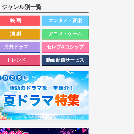
ジャンル別一覧
映画
エンタメ・音楽
演劇
アニメ・ゲーム
海外ドラマ
セレブ&ゴシップ
トレンド
動画配信サービス