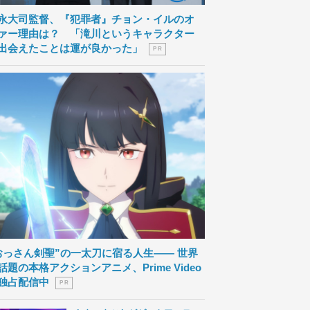
永大司監督、『犯罪者』チョン・イルのオ
ァー理由は？ 「滝川というキャラクター
出会えたことは運が良かった」
P R
おっさん剣聖”の一太刀に宿る人生―― 世界
話題の本格アクションアニメ、Prime Video
独占配信中
P R