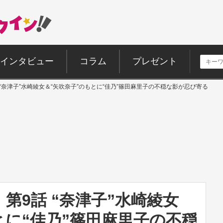
インタビュー
コラム
プレゼント
“奈津子”水崎綾女＆“矢吹奈子”のもとに“佳乃”篠田麻里子の不穏な影が忍び寄る
第9話 “奈津子”水崎綾女
とに“佳乃”篠田麻里子の不穏