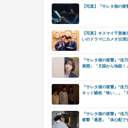
【写真】『サレタ側の復
【写真】キスマイ千賀健
いのドラマにカメオ出演
『サレタ側の復讐』“佳
展開」「天国から地獄！
『サレタ側の復讐』“佳
ネット騒然「怖い…」「
『サレタ側の復讐』“佳乃
衝撃「最悪」「体心配で