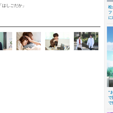
「はしごだか」
松
フ
に
“
で
で