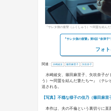
『サレタ側の復讐（ふくしゅう）〜同盟を結んだ
『サレタ側の復讐』第9話 “奈津子
フォト
関連 :
水崎綾女
篠田麻里子
矢吹奈子
水崎綾女、篠田麻里子、矢吹奈子がト
う）〜同盟を結んだ妻たち〜』（テレビ
送される。
【写真】不穏な様子の佳乃（篠田麻里
本作は、夫の不倫という裏切りに直面