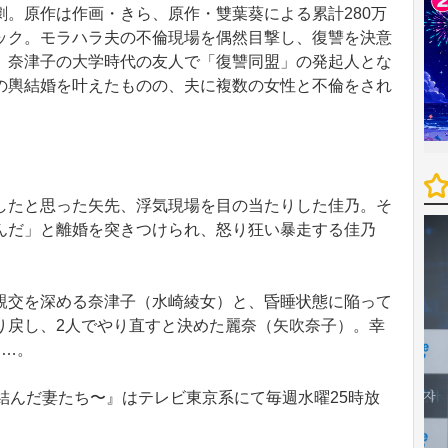
。原作は作画・きら、原作・雙葉葵による累計280万
ック。モラハラ夫の不倫現場を偶然目撃し、復讐を決意
、奈津子の大学時代の友人で「復讐同盟」の発起人とな
の輿結婚を叶えたものの、夫に複数の女性と不倫をされ
たと思った矢先、浮気現場を目の当たりした佳乃。そ
んだ」と離婚を突きつけられ、怒り狂い暴走する佳乃
交を深める奈津子（水崎綾女）と、昏睡状態に陥って
り戻し、2人でやり直すと決めた麗奈（矢吹奈子）。幸
る…。
結んだ妻たち〜』はテレビ東京系にて毎週水曜25時放