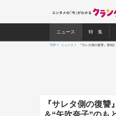
ニュース
特 集
TOP
ニュース
『サレタ側の復讐』第9話 
『サレタ側の復讐』
＆“矢吹奈子”のも