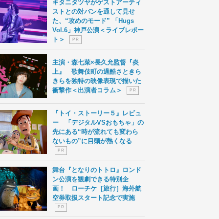
キタニタツヤがゲストアーティ
ストとの対バンを通して見せ
た、“攻めのモード” 「Hugs
Vol.6」神戸公演＜ライブレポー
ト＞
P R
主演・森七菜×長久允監督『炎
上』 歌舞伎町の過酷さときら
きらを独特の映像表現で描いた
衝撃作＜出演者コラム＞
P R
『トイ・ストーリー５』レビュ
ー 「デジタルVSおもちゃ」の
先にある“時が流れても変わら
ないもの”に目頭が熱くなる
P R
舞台『となりのトトロ』ロンド
ン公演を観劇できる特別企
画！ ローチケ［旅行］海外航
空券取扱スタート記念で実施
P R