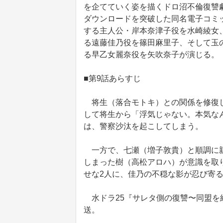
を企てていく姿を描くドロ沼不倫復讐劇
ダウンロードを突破した同名電子コミ
する主人公・岸本奈津子役を水崎綾女
る遠藤佳乃役を篠田麻里子、そして玉
る早乙女麗奈役を矢吹奈子が演じる。
■第9話あらすじ
将生（落合モトキ）との関係を修復し
して将生から「浮気じゃない。本気な
は、警察沙汰を起こしてしまう。
一方で、七瀬（増子敦貴）と順調に親
しまった樹（高松アロハ）が意識を取
せな2人に、佳乃の不穏な影が忍び寄
水ドラ25『サレタ側の復讐〜同盟を
送。