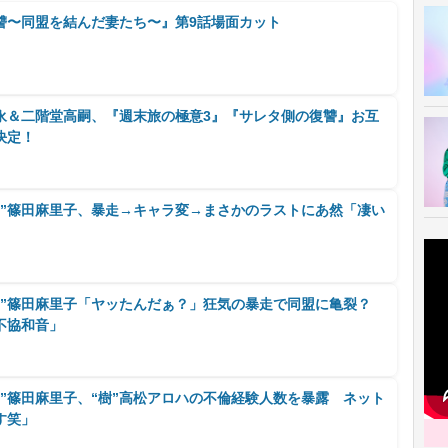
讐〜同盟を結んだ妻たち〜』第9話場面カット
永＆二階堂高嗣、『週末旅の極意3』『サレタ側の復讐』お互
決定！
乃”篠田麻里子、暴走→キャラ変→まさかのラストにあ然「凄い
」
乃”篠田麻里子「ヤッたんだぁ？」狂気の暴走で同盟に亀裂？
不協和音」
”篠田麻里子、“樹”高松アロハの不倫経験人数を暴露 ネット
す笑」