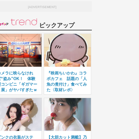
[ADVERTISEMENT]
ピックアップ
カメラに映らなけれ
『映画ちいかわ』コラ
ば“盗み”OK！ 体験
ボカフェ 話題の「人
型コンビニ「ギガマー
魚の煮付け」食べてみ
ト展」がヤバすぎたｗ
た〈取材レポ〉
ピンクの衣装がステ
【大胆カット満載】乃