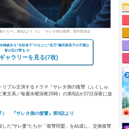
妻たち〜』第9話より（C）「サレタ側の復讐」製作委員会
”水崎綾女＆“矢吹奈子”のもとに“佳乃”篠田麻里子の不穏な
影が忍び寄る の
ギャラリーを見る(7枚)
リプル主演するドラマ『サレタ側の復讐（ふくしゅ
東京系／毎週水曜深夜25時）の第9話が27日深夜に放
子） 『サレタ側の復讐』第9話より
した“サレ妻”たちが「復讐同盟」を結成し、交換復讐