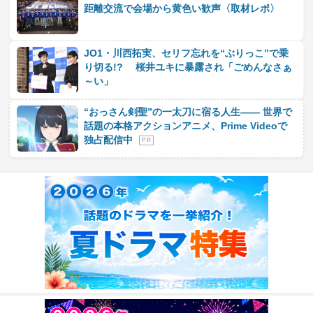
距離交流で会場から黄色い歓声〈取材レポ〉
JO1・川⻄拓実、セリフ忘れを“ぶりっこ”で乗
り切る!? 桜井ユキに暴露され「ごめんなさぁ
～い」
“おっさん剣聖”の一太刀に宿る人生―― 世界で
話題の本格アクションアニメ、Prime Videoで
独占配信中
P R