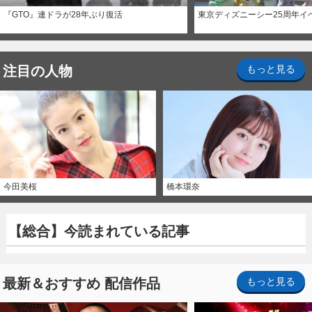
『GTO』連ドラが28年ぶり復活
東京ディズニーシー25周年イ
注目の人物
もっと見る
今田美桜
橋本環奈
【総合】今読まれている記事
最新＆おすすめ 配信作品
もっと見る