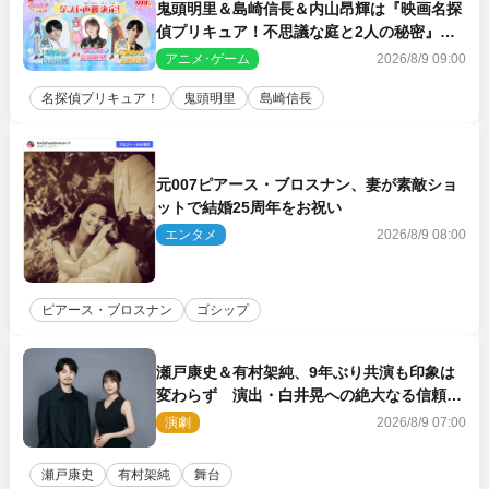
鬼頭明里＆島崎信長＆内山昂輝は『映画名探
偵プリキュア！不思議な庭と2人の秘密』ゲ
スト声優に決定
アニメ･ゲーム
2026/8/9 09:00
名探偵プリキュア！
鬼頭明里
島崎信長
元007ピアース・ブロスナン、妻が素敵ショ
ットで結婚25周年をお祝い
エンタメ
2026/8/9 08:00
ピアース・ブロスナン
ゴシップ
瀬戸康史＆有村架純、9年ぶり共演も印象は
変わらず 演出・白井晃への絶大なる信頼を
胸に舞台『キュー』に挑む
演劇
2026/8/9 07:00
瀬戸康史
有村架純
舞台