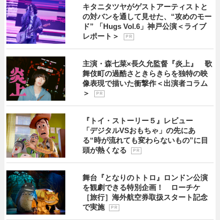
キタニタツヤがゲストアーティストと
の対バンを通して見せた、“攻めのモー
ド” 「Hugs Vol.6」神戸公演＜ライブ
レポート＞
P R
主演・森七菜×長久允監督『炎上』 歌
舞伎町の過酷さときらきらを独特の映
像表現で描いた衝撃作＜出演者コラム
＞
P R
『トイ・ストーリー５』レビュー
「デジタルVSおもちゃ」の先にあ
る“時が流れても変わらないもの”に目
頭が熱くなる
P R
舞台『となりのトトロ』ロンドン公演
を観劇できる特別企画！ ローチケ
［旅行］海外航空券取扱スタート記念
で実施
P R