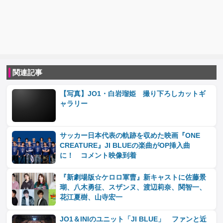
関連記事
【写真】JO1・白岩瑠姫 撮り下ろしカットギ
ャラリー
サッカー日本代表の軌跡を収めた映画『ONE
CREATURE』JI BLUEの楽曲がOP挿入曲
に！ コメント映像到着
『新劇場版☆ケロロ軍曹』新キャストに佐藤景
瑚、八木勇征、スザンヌ、渡辺莉奈、関智一、
花江夏樹、山寺宏一
JO1＆INIのユニット「JI BLUE」 ファンと近