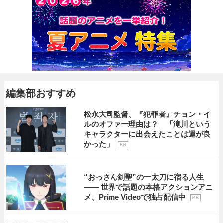
編集部おすすめ
松永大司監督、『犯罪者』チョン・イ
ルのオファー理由は？ 「滝川という
キャラクターに出会えたことは運が良
かった」
P R
“おっさん剣聖”の一太刀に宿る人生
―― 世界で話題の本格アクションアニ
メ、Prime Videoで独占配信中
P R