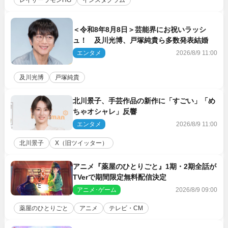
レイザーラモンHG
インスタグラム
＜令和8年8月8日＞芸能界にお祝いラッシ
ュ！ 及川光博、戸塚純貴ら多数発表結婚
エンタメ
2026/8/9 11:00
及川光博
戸塚純貴
北川景子、手芸作品の新作に「すごい」「め
ちゃオシャレ」反響
エンタメ
2026/8/9 11:00
北川景子
X（旧ツイッター）
アニメ『薬屋のひとりごと』1期・2期全話が
TVerで期間限定無料配信決定
アニメ･ゲーム
2026/8/9 09:00
薬屋のひとりごと
アニメ
テレビ・CM