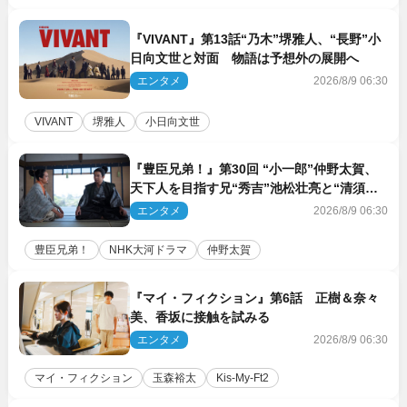
『VIVANT』第13話“乃木”堺雅人、“長野”小
日向文世と対面 物語は予想外の展開へ
エンタメ
2026/8/9 06:30
VIVANT
堺雅人
小日向文世
『豊臣兄弟！』第30回 “小一郎”仲野太賀、
天下人を目指す兄“秀吉”池松壮亮と“清須会
議”へ
エンタメ
2026/8/9 06:30
豊臣兄弟！
NHK大河ドラマ
仲野太賀
『マイ・フィクション』第6話 正樹＆奈々
美、香坂に接触を試みる
エンタメ
2026/8/9 06:30
マイ・フィクション
玉森裕太
Kis‐My‐Ft2