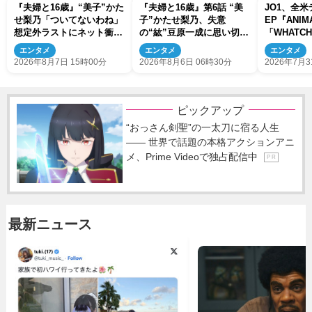
『夫婦と16歳』“美子”かた
『夫婦と16歳』第6話 “美
JO1、全
せ梨乃「ついてないわね」
子”かたせ梨乃、失意
EP『ANI
想定外ラストにネット衝撃
の“紘”豆原一成に思い切っ
「WHATCH
「ヤバすぎ…」「怖えぇ」
たプレゼント
公開！
エンタメ
エンタメ
エンタメ
（ネタバレあり）
2026年8月7日 15時00分
2026年8月6日 06時30分
2026年7月3
ピックアップ
“おっさん剣聖”の一太刀に宿る人生
―― 世界で話題の本格アクションアニ
メ、Prime Videoで独占配信中
P R
最新ニュース