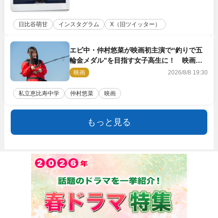
日比谷萌甘
インスタグラム
X（旧ツイッター）
エビ中・仲村悠菜が映画初主演で“釣りで五
輪金メダル”を目指す女子高生に！ 映画
『つりこまち』今秋公開
映画
2026/8/8 19:30
私立恵比寿中学
仲村悠菜
映画
もっと見る