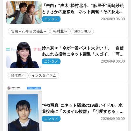
『告白』“爽太”松村北斗、“麻里子”岡崎紗絵
とまさかの急接近 ネット興奮「その反応
は」「いいの!?」（ネタバレあり）
エンタメ
2026/8/9 06:00
告白－25年目の秘密－
松村北斗
SixTONES
鈴木奈々「今が一番バスト大きい！」 自信
あふれる投稿にネット衝撃「スゴイ」「写真
集を出して欲しい」
エンタメ
2026/8/9 06:00
鈴木奈々
インスタグラム
“中3写真”にネット騒然の19歳アイドル、水
着投稿に「スタイル抜群」「可愛すぎる」と
絶賛の声
エンタメ
2026/8/9 06:00