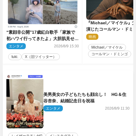
『Michael／マイケル
演じたコールマン・ドミ
“素顔非公開”17歳紅白歌手「家族で
イクに2時間半かかってい
映画
2
初ハワイ行ってきたよ」大胆肌見せシ
ョット公開
エンタメ
2026/8/9 15:30
Michael／マイケル
コールマン・ドミンゴ
tuki.
X（旧ツイッター）
美男美女の子どもたちも顔出し！ HG＆住
谷杏奈、結婚記念日を祝福
エンタメ
2026/8/9 11:30