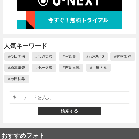
人気キーワード
#
今田美桜
#
浜辺美波
#
写真集
#
乃木坂46
#
有村架純
#
橋本環奈
#
小松菜奈
#
吉岡里帆
#
土屋太鳳
#
与田祐希
検索する
おすすめフォト