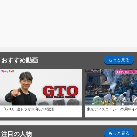
おすすめ動画
もっと見る
『GTO』連ドラが28年ぶり復活
東京ディズニーシー25周年イ
注目の人物
もっと見る