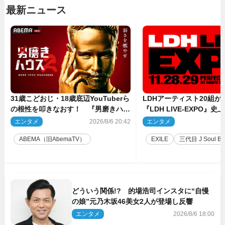
最新ニュース
31歳こどおじ・18歳底辺YouTuberら
LDHアーティスト20組
の根性を叩きなおす！ 『男磨きハウ
『LDH LIVE‐EXPO』
ス』第2弾コーチ陣発表
技場で開催決定
エンタメ
2026/8/6 20:42
エンタメ
2
ABEMA（旧AbemaTV）
EXILE
三代目 J Soul Brot
どういう関係!? 的場浩司インスタに“自慢
の娘”元乃木坂46美女2人が登場し反響
エンタメ
2026/8/6 18:00