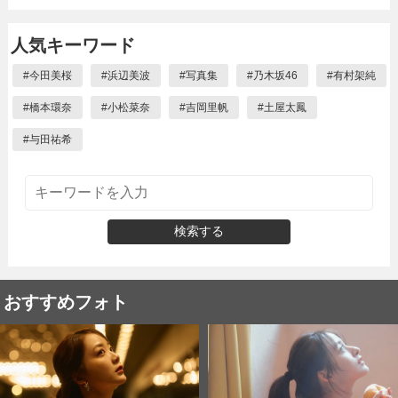
人気キーワード
#
今田美桜
#
浜辺美波
#
写真集
#
乃木坂46
#
有村架純
#
橋本環奈
#
小松菜奈
#
吉岡里帆
#
土屋太鳳
#
与田祐希
検索する
おすすめフォト