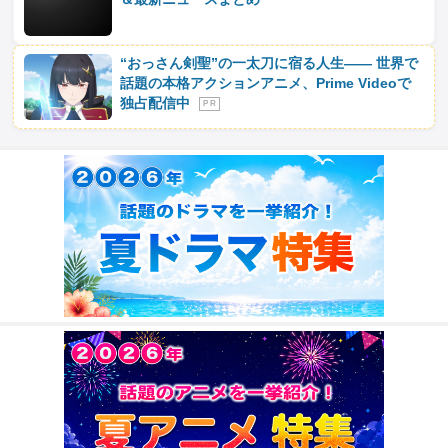
“おっさん剣聖”の一太刀に宿る人生―― 世界で
話題の本格アクションアニメ、Prime Videoで
独占配信中
P R