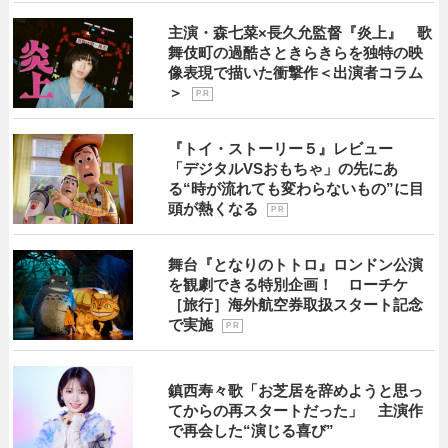
主演・森七菜×長久允監督『炎上』 歌
舞伎町の過酷さときらきらを独特の映
像表現で描いた衝撃作＜出演者コラム
＞
P R
『トイ・ストーリー５』レビュー
「デジタルVSおもちゃ」の先にあ
る“時が流れても変わらないもの”に目
頭が熱くなる
P R
舞台『となりのトトロ』ロンドン公演
を観劇できる特別企画！ ローチケ
［旅行］海外航空券取扱スタート記念
で実施
P R
鎮西寿々歌「お芝居を辞めようと思っ
てからの再スタートだった」 主演作
で再会した“演じる喜び”