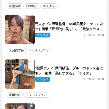
的場浩司
鈴木絢音
堀未央奈
元夫はプロ野球監督 54歳美魔女モデルにネ
ット衝撃「圧倒的に美しい」「最強クラス」
「うっとり」
エンタメ
2026/8/6 18:00
大河内志保
インスタグラム
“役満ボディ”岡田紗佳、ブルーのドレス姿に
ネット衝撃「美しすぎる」「ナイス」
エンタメ
2026/8/6 18:00
岡田紗佳
インスタグラム