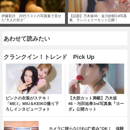
伊藤彩沙、20代ラストの写真集で見せ
【話題】乃木坂46・金川紗耶1st写真
た“大人の甘さ”
集、ランジェリーカット公開！
あわせて読みたい
クランクイン！トレンド Pick Up
ピンクの衣装がステキ！
【大胆カット満載】乃木坂
「ME:I」MIU＆KEIKO撮り下
46・与田祐希3rd写真集『ヨー
ろしインタビューフォト
ダ』公開カット
カメラに映らなければ“盗み”OK！ 体験