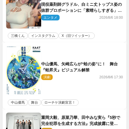
現役薬剤師グラドル、白ミニ丈トップス姿の
抜群プロポーションに「素晴らしすぎる」
「すっっっご！」とネット絶賛
エンタメ
2026/8/6 18:00
三橋くん
インスタグラム
X（旧ツイッター）
中山優馬、矢崎広らが“蛙の姿”に！ 舞台
『蛙昇天』ビジュアル解禁
演劇
2026/8/6 17:30
中山優馬
舞台
ローチケ演劇宣言！
重岡大毅、原菜乃華、田中みな実ら『5秒で
完全犯罪を生成する方法』完成披露に登