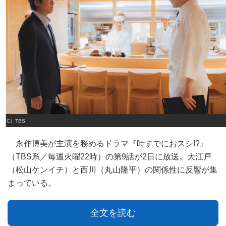
（C）TBS
永作博美が主演を務めるドラマ『時すでにおスシ!?』
（TBS系／毎週火曜22時）の第9話が2日に放送。大江戸
（松山ケンイチ）と西川（丸山隆平）の関係性に反響が集
まっている。
全文を読む