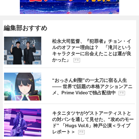
編集部おすすめ
松永大司監督、『犯罪者』チョン・イ
ルのオファー理由は？ 「滝川という
キャラクターに出会えたことは運が良
かった」
P R
“おっさん剣聖”の一太刀に宿る人生
―― 世界で話題の本格アクションアニ
メ、Prime Videoで独占配信中
P R
キタニタツヤがゲストアーティストと
の対バンを通して見せた、“攻めのモー
ド” 「Hugs Vol.6」神戸公演＜ライブ
レポート＞
P R