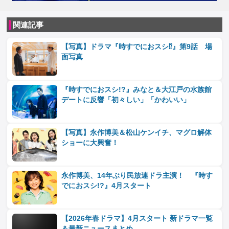
関連記事
【写真】ドラマ『時すでにおスシ⁉』第9話 場
面写真
『時すでにおスシ!?』みなと＆大江戸の水族館
デートに反響「初々しい」「かわいい」
【写真】永作博美＆松山ケンイチ、マグロ解体
ショーに大興奮！
永作博美、14年ぶり民放連ドラ主演！ 『時す
でにおスシ!?』4月スタート
【2026年春ドラマ】4月スタート 新ドラマ一覧
＆最新ニュースまとめ