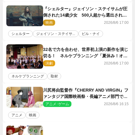
『シェルター』ジェイソン・ステイサムが圧
倒された14歳少女 500人超から選出された
新鋭ボディ・レイ・ブレスナックとは
映画
2026/8/6 17:00
シェルター
ジェイソン・ステイサ...
ビル・ナイ
32名で力を合わせ、世界初上演の新作を演じ
切る！ ネルケプランニング「夏休み！オ
ン・ワークショップ2026」レポート【最終
演劇
2026/8/6 17:00
日】
ネルケプランニング
取材
川尻将由監督作『CHERRY AND VIRGIN』フ
ァンタジア国際映画祭・長編アニメ部門で観
客賞・金賞受賞！
アニメ･ゲーム
2026/8/6 16:15
アニメ
映画