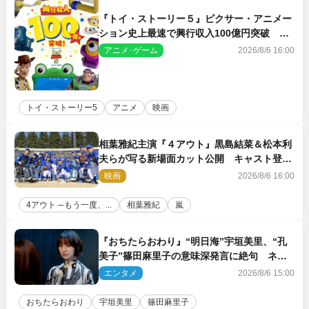
『トイ・ストーリー５』ピクサー・アニメー
ション史上最速で興行収入100億円突破 シ
リーズNo.1興収が目前
アニメ･ゲーム
2026/8/6 16:00
トイ・ストーリー5
アニメ
映画
相葉雅紀主演『４アウト』黒島結菜＆松本利
夫らが写る新場面カット公開 キャスト登壇
イベントも決定
映画
2026/8/6 16:00
4アウト ─もう一度、...
相葉雅紀
嵐
『おちたらおわり』“明日海”宇垣美里、“孔
美子”篠田麻里子の意味深発言に絶句 ネッ
ト驚き「まさか」「意外な展開」
エンタメ
2026/8/6 15:00
おちたらおわり
宇垣美里
篠田麻里子