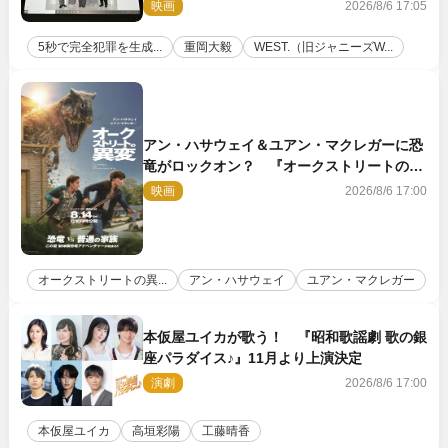
壇！ それぞれのAI活用術も発表
映画
2026/8/6 17:05
5秒で完全犯罪を生成...
重岡大毅
WEST.（旧ジャニーズW...
アン・ハサウェイ＆ユアン・マクレガーに恐
竜がロックオン？ 『オークストリートの異
変』新ビジュアル＆本編映像初解禁
映画
2026/8/6 17:00
オークストリートの異...
アン・ハサウェイ
ユアン・マクレガー
本仮屋ユイカが歌う！ 『昭和歌謡劇 歌の銀
座パラダイス♪』11月より上演決定
演劇
2026/8/6 17:00
本仮屋ユイカ
高垣彩陽
工藤晴香