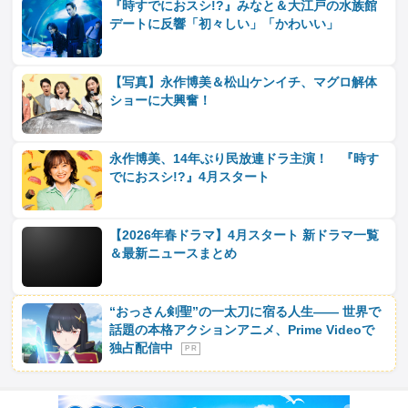
『時すでにおスシ!?』みなと＆大江戸の水族館
デートに反響「初々しい」「かわいい」
【写真】永作博美＆松山ケンイチ、マグロ解体
ショーに大興奮！
永作博美、14年ぶり民放連ドラ主演！ 『時す
でにおスシ!?』4月スタート
【2026年春ドラマ】4月スタート 新ドラマ一覧
＆最新ニュースまとめ
“おっさん剣聖”の一太刀に宿る人生―― 世界で
話題の本格アクションアニメ、Prime Videoで
独占配信中
P R