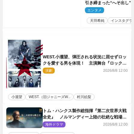
引き締まった“へそ出し”
「可愛い過ぎる」
エンタメ
2
天羽希純
インスタグラ
WEST.小瀧望、弾圧される状況に屈せずロッ
クを愛する男を体現！ 主演舞台『ロックン
ロール』ビジュアル解禁
演劇
2026/8/8 12:00
小瀧望
WEST.（旧ジャニーズW...
村川絵梨
トム・ハンクス製作総指揮『第二次世界大戦
全史』 ノルマンディー上陸の壮絶な戦場を
収めた特別映像解禁
海外ドラマ
2026/8/8 12:00