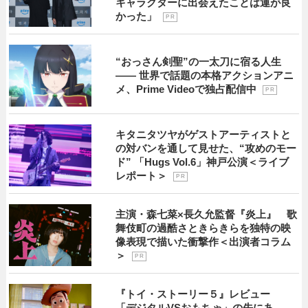
キャラクターに出会えたことは運が良
かった」
P R
“おっさん剣聖”の一太刀に宿る人生
―― 世界で話題の本格アクションアニ
メ、Prime Videoで独占配信中
P R
キタニタツヤがゲストアーティストと
の対バンを通して見せた、“攻めのモー
ド” 「Hugs Vol.6」神戸公演＜ライブ
レポート＞
P R
主演・森七菜×長久允監督『炎上』 歌
舞伎町の過酷さときらきらを独特の映
像表現で描いた衝撃作＜出演者コラム
＞
P R
『トイ・ストーリー５』レビュー
「デジタルVSおもちゃ」の先にあ