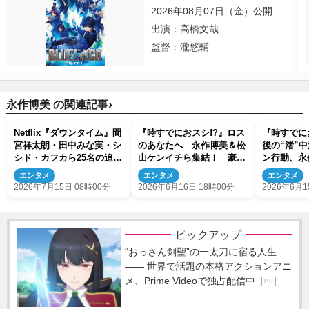
2026年08月07日（金）公開
出演：高橋文哉
監督：瀧悠輔
›
永作博美 の関連記事
Netflix『ダウンタイム』間
『時すでにおスシ!?』ロス
『時すでに
宮祥太朗・田中みな実・シ
のあなたへ 永作博美＆松
後の“渚”
シド・カフカら25名の追加
山ケンイチら集結！ 豪華
ン行動、永
キャスト＆ティザー予告映
オフショットに反響「是非
エンタメ
エンタメ
エンタメ
像解禁
続編を」
2026年7月15日 08時00分
2026年6月16日 18時00分
2026年6月1
ピックアップ
“おっさん剣聖”の一太刀に宿る人生
―― 世界で話題の本格アクションアニ
メ、Prime Videoで独占配信中
P R