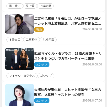
風、薫る
見上愛
上坂樹里
二宮和也主演『８番出口』が金ローで本編ノ
ーカット地上波初放送 川村元気監督＆二宮
コメント到着
映画
2026/8/8 08:00
８番出口
二宮和也
川村元気
81歳マイケル・ダグラス、23歳の愛娘キャリ
スと手をつないでガラパーティーに来場
エンタメ
2026/8/8 08:00
マイケル・ダグラス
ゴシップ
天海祐希が誕生日 大ヒット主演作『女王の
教室』児童役キャストたちの現在
エンタメ
2026/8/8 07:00