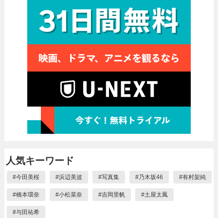
人気キーワード
#
今田美桜
#
浜辺美波
#
写真集
#
乃木坂46
#
有村架純
#
橋本環奈
#
小松菜奈
#
吉岡里帆
#
土屋太鳳
#
与田祐希