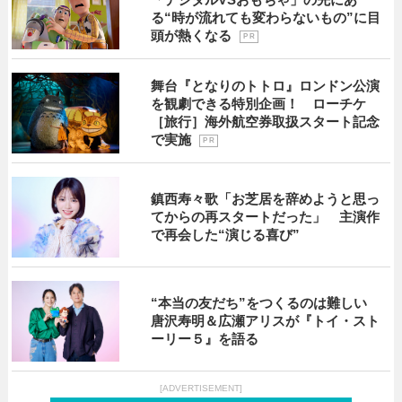
る“時が流れても変わらないもの”に目
頭が熱くなる
P R
舞台『となりのトトロ』ロンドン公演
を観劇できる特別企画！ ローチケ
［旅行］海外航空券取扱スタート記念
で実施
P R
鎮西寿々歌「お芝居を辞めようと思っ
てからの再スタートだった」 主演作
で再会した“演じる喜び”
“本当の友だち”をつくるのは難しい
唐沢寿明＆広瀬アリスが『トイ・スト
ーリー５』を語る
[ADVERTISEMENT]