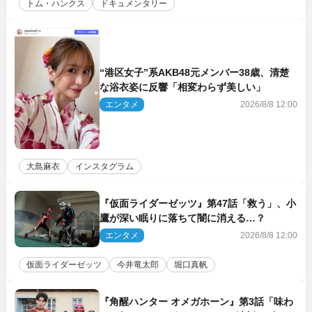
トム・ハンクス
ドキュメンタリー
“港区女子”系AKB48元メンバー38歳、清楚
な浴衣姿に反響「相変わらず美しい」
エンタメ
2026/8/8 12:00
大島麻衣
インスタグラム
『仮面ライダーゼッツ』第47話「救う」、小
鷹が深い眠りに落ちて闇に消える…？
エンタメ
2026/8/8 12:00
仮面ライダーゼッツ
今井竜太郎
堀口真帆
『角醒ハンター オメガホーン』第3話「味わ