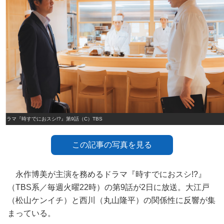
ドラマ『時すでにおスシ!?』第9話（C）TBS
この記事の写真を見る
永作博美が主演を務めるドラマ『時すでにおスシ!?』
（TBS系／毎週火曜22時）の第9話が2日に放送。大江戸
（松山ケンイチ）と西川（丸山隆平）の関係性に反響が集
まっている。