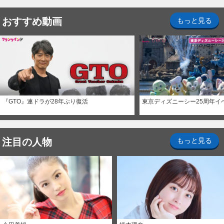
おすすめ動画
もっと見る
『GTO』連ドラが28年ぶり復活
東京ディズニーシー25周年イ
注目の人物
もっと見る