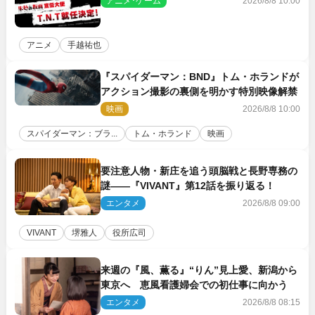
アニメ･ゲーム
2026/8/8 10:00
アニメ
手越祐也
『スパイダーマン：BND』トム・ホランドが
アクション撮影の裏側を明かす特別映像解禁
映画
2026/8/8 10:00
スパイダーマン：ブラ...
トム・ホランド
映画
要注意人物・新庄を追う頭脳戦と長野専務の
謎――『VIVANT』第12話を振り返る！
エンタメ
2026/8/8 09:00
VIVANT
堺雅人
役所広司
来週の『風、薫る』“りん”見上愛、新潟から
東京へ 恵風看護婦会での初仕事に向かう
エンタメ
2026/8/8 08:15