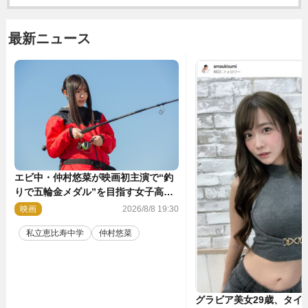
最新ニュース
エビ中・仲村悠菜が映画初主演で“釣
りで五輪金メダル”を目指す女子高生
に！ 映画『つりこまち』今秋公開
映画
2026/8/8 19:30
私立恵比寿中学
仲村悠菜
グラビア美女29歳、タイ