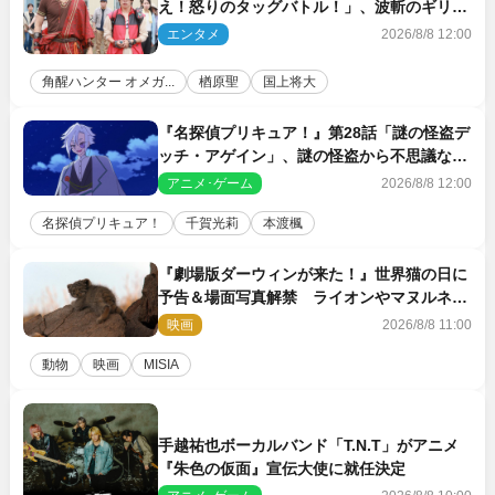
え！怒りのタッグバトル！」、波斬のギリコ
がハンターバトルを挑んできた！
エンタメ
2026/8/8 12:00
角醒ハンター オメガ...
楢原聖
国上将大
『名探偵プリキュア！』第28話「謎の怪盗デ
ッチ・アゲイン」、謎の怪盗から不思議な予
告状が届く
アニメ･ゲーム
2026/8/8 12:00
名探偵プリキュア！
千賀光莉
本渡楓
『劇場版ダーウィンが来た！』世界猫の日に
予告＆場面写真解禁 ライオンやマヌルネコ
の赤ちゃんが大集合
映画
2026/8/8 11:00
動物
映画
MISIA
手越祐也ボーカルバンド「T.N.T」がアニメ
『朱色の仮面』宣伝大使に就任決定