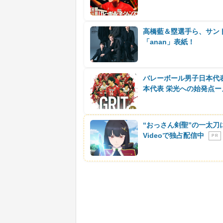
高橋藍＆塁選手ら、サン
「anan」表紙！
バレーボール男子日本代
本代表 栄光への始発点
“おっさん剣聖”の一太刀
Videoで独占配信中
P R