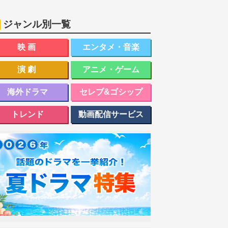
ジャンル別一覧
映画
エンタメ・音楽
演劇
アニメ・ゲーム
海外ドラマ
セレブ&ゴシップ
トレンド
動画配信サービス