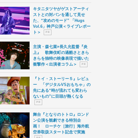
キタニタツヤがゲストアーティ
ストとの対バンを通して見せ
た、“攻めのモード” 「Hugs
Vol.6」神戸公演＜ライブレポー
ト＞
P R
主演・森七菜×長久允監督『炎
上』 歌舞伎町の過酷さときら
きらを独特の映像表現で描いた
衝撃作＜出演者コラム＞
P R
『トイ・ストーリー５』レビュ
ー 「デジタルVSおもちゃ」の
先にある“時が流れても変わら
ないもの”に目頭が熱くなる
P R
舞台『となりのトトロ』ロンド
ン公演を観劇できる特別企
画！ ローチケ［旅行］海外航
空券取扱スタート記念で実施
P R