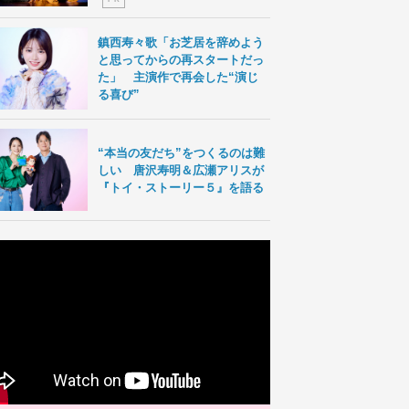
鎮西寿々歌「お芝居を辞めよう
と思ってからの再スタートだっ
た」 主演作で再会した“演じ
る喜び”
“本当の友だち”をつくるのは難
しい 唐沢寿明＆広瀬アリスが
『トイ・ストーリー５』を語る