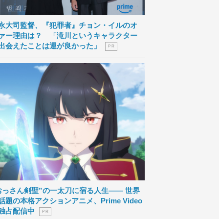
永大司監督、『犯罪者』チョン・イルのオ
ァー理由は？ 「滝川というキャラクター
出会えたことは運が良かった」
P R
おっさん剣聖”の一太刀に宿る人生―― 世界
話題の本格アクションアニメ、Prime Video
独占配信中
P R