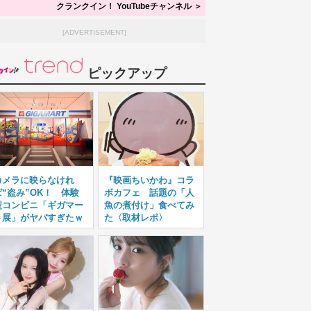
クランクイン！ YouTubeチャンネル ＞
[ADVERTISEMENT]
ピックアップ
カメラに映らなけれ
『映画ちいかわ』コラ
ば“盗み”OK！ 体験
ボカフェ 話題の「人
型コンビニ「ギガマー
魚の煮付け」食べてみ
ト展」がヤバすぎたｗ
た〈取材レポ〉