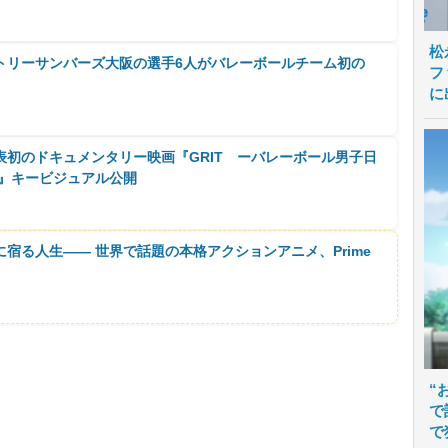
松
トリーサンバーズ大阪の選手6人がバレーボールチーム初の
フ
に
表初のドキュメンタリー映画『GRIT ーバレーボール男子日
ー』キービジュアル公開
に宿る人生―― 世界で話題の本格アクションアニメ、Prime
“
で
で