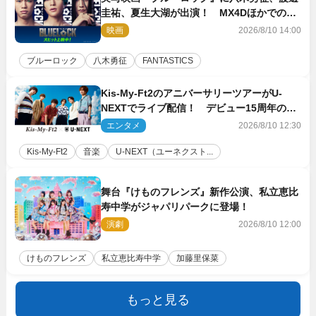
圭祐、夏生大湖が出演！ MX4Dほかでの上
映＆応援上映も決定
映画
2026/8/10 14:00
ブルーロック
八木勇征
FANTASTICS
Kis‐My‐Ft2のアニバーサリーツアーがU‐
NEXTでライブ配信！ デビュー15周年の記
念日に開催される特別な公演
エンタメ
2026/8/10 12:30
Kis‐My‐Ft2
音楽
U‐NEXT（ユーネクスト...
舞台『けものフレンズ』新作公演、私立恵比
寿中学がジャパリパークに登場！
演劇
2026/8/10 12:00
けものフレンズ
私立恵比寿中学
加藤里保菜
もっと見る