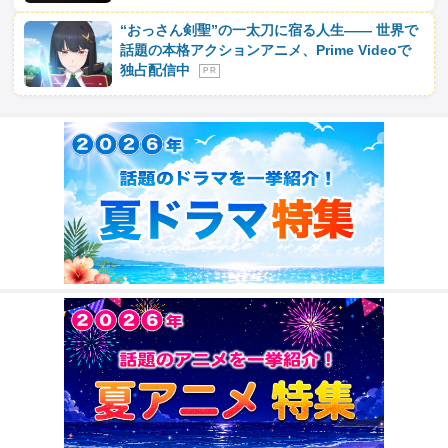
“おっさん剣聖”の一太刀に宿る人生―― 世界で
話題の本格アクションアニメ、Prime Videoで
独占配信中
P R