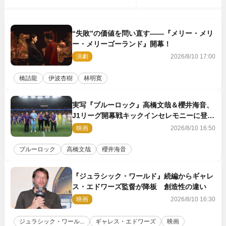
“失敗”の価値を問い直す――『メリー・メリ
ー・メリーゴーランド』開幕！
演劇
2026/8/10 17:00
橋詰龍
伊波杏樹
林明寛
実写『ブルーロック』高橋文哉＆櫻井海音、
J1リーグ開幕戦キックインセレモニーに登場
＆喜びの声到着
映画
2026/8/10 16:50
ブルーロック
高橋文哉
櫻井海音
『ジュラシック・ワールド』続編からギャレ
ス・エドワーズ監督が降板 創造性の違い
映画
2026/8/10 16:30
ジュラシック・ワール...
ギャレス・エドワーズ
映画