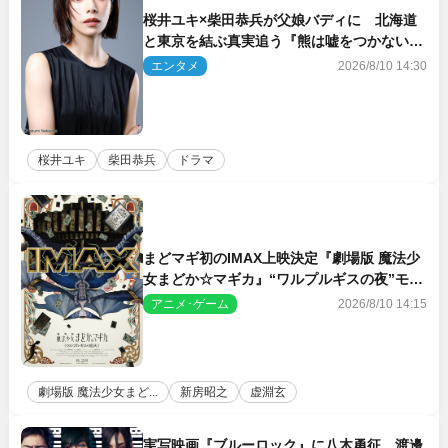
桜井ユキ×柴田恭兵が父娘バディに 北海道
と東京を結ぶ真実追う『熊は嘘をつかない』
2027年春放送
エンタメ
2026/8/10 14:30
桜井ユキ
柴田恭兵
ドラマ
まどマギ初のIMAX上映決定『劇場版 魔法少
女まどか☆マギカ』“ワルプルギスの夜”モチ
ーフのIMAX版ポスターも完成
アニメ･ゲーム
2026/8/10 14:15
劇場版 魔法少女まど...
新房昭之
虚淵玄
実写映画『ブルーロック』に八木勇征、渡邊