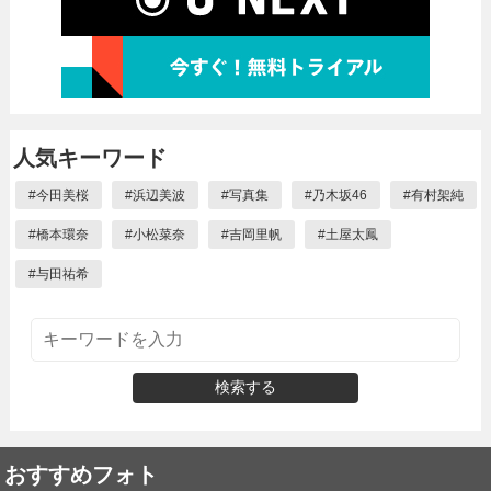
人気キーワード
#
今田美桜
#
浜辺美波
#
写真集
#
乃木坂46
#
有村架純
#
橋本環奈
#
小松菜奈
#
吉岡里帆
#
土屋太鳳
#
与田祐希
検索する
おすすめフォト