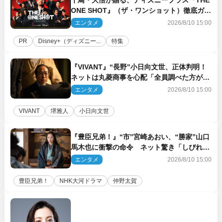
千鳥・大悟が贈る、ディズニープラス『THE
ONE SHOT』（ザ・ワンショット）徹底ガイ
ド！ 今のお笑い界に一石を投じる“真の笑
エンタメ
2026/8/10 15:00
い”を見る大会がついに開幕
PR
Disney+（ディズニー...
特集
『VIVANT』“長野”小日向文世、正体判明！
ネットは丸菱商事を心配「全員調べた方がい
い」「魔境すぎん？？」
エンタメ
2026/8/10 15:00
VIVANT
堺雅人
小日向文世
『豊臣兄弟！』“市”宮崎あおい、“勝家”山口
馬木也に衝撃の命令 ネット驚き「しびれた
なぁ」「激アツ!!」（ネタバレあり）
エンタメ
2026/8/10 15:00
豊臣兄弟！
NHK大河ドラマ
仲野太賀