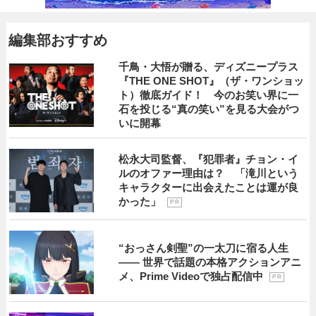
編集部おすすめ
千鳥・大悟が贈る、ディズニープラス
『THE ONE SHOT』（ザ・ワンショッ
ト）徹底ガイド！ 今のお笑い界に一
石を投じる“真の笑い”を見る大会がつ
いに開幕
松永大司監督、『犯罪者』チョン・イ
ルのオファー理由は？ 「滝川という
キャラクターに出会えたことは運が良
かった」
P R
“おっさん剣聖”の一太刀に宿る人生
―― 世界で話題の本格アクションアニ
メ、Prime Videoで独占配信中
P R