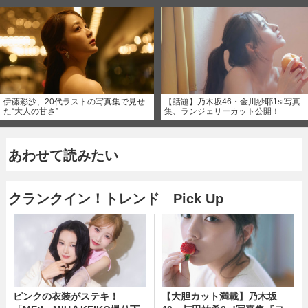
伊藤彩沙、20代ラストの写真集で見せ
【話題】乃木坂46・金川紗耶1st写真
た“大人の甘さ”
集、ランジェリーカット公開！
あわせて読みたい
クランクイン！トレンド Pick Up
ピンクの衣装がステキ！
【大胆カット満載】乃木坂