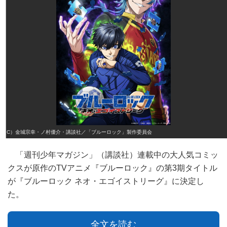
（C）金城宗幸・ノ村優介・講談社／「ブルーロック」製作委員会
「週刊少年マガジン」（講談社）連載中の大人気コミッ
クスが原作のTVアニメ『ブルーロック』の第3期タイトル
が『ブルーロック ネオ・エゴイストリーグ』に決定し
た。
全文を読む