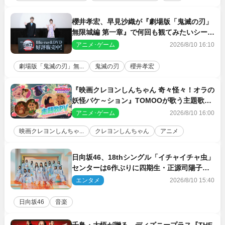
櫻井孝宏、早見沙織が『劇場版「鬼滅の刃」
無限城編 第一章』で何回も観てみたいシーン
とは？ イベントレポート到着
アニメ･ゲーム
2026/8/10 16:10
劇場版「鬼滅の刃」無...
鬼滅の刃
櫻井孝宏
『映画クレヨンしんちゃん 奇々怪々！オラの
妖怪バケ～ション』TOMOOが歌う主題歌
「大人になったら」PV解禁
アニメ･ゲーム
2026/8/10 16:00
映画クレヨンしんちゃ...
クレヨンしんちゃん
アニメ
日向坂46、18thシングル「イチャイチャ虫」
センターは6作ぶりに四期生・正源司陽子
新ビジュアル解禁
エンタメ
2026/8/10 15:40
日向坂46
音楽