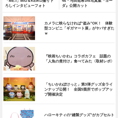
「ME:I」MIU＆KEIKO撮り下
46・与田祐希3rd写真集『ヨー
ろしインタビューフォト
ダ』公開カット
カメラに映らなければ“盗み”OK！ 体験
型コンビニ「ギガマート展」がヤバすぎた
ｗ
『映画ちいかわ』コラボカフェ 話題の
「人魚の煮付け」食べてみた〈取材レポ〉
「ちいかわぽけっと」第3弾グッズ全ライ
ンナップ公開！ 全国5箇所でポップアッ
プ開催決定
ハローキティの“縫製グッズ”がカプセルト