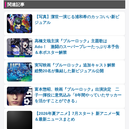
関連記事
【写真】潔世一演じる浦和希のカッコいい新ビ
ジュアル
高橋文哉主演『ブルーロック』主題歌は
Ado！ 激闘のスーパープレーたっぷり本予告
＆本ポスター解禁
実写映画『ブルーロック』追加キャスト解禁
総勢20名が集結した新ビジュアル公開
富本惣昭、映画『ブルーロック』出演決定 二
子一揮役に意気込み「8年間やっていたサッカー
を活かすことができる」
【2026年夏アニメ】7月スタート 新アニメ一覧
＆最新ニュースまとめ