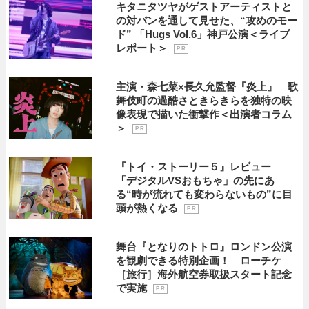
キタニタツヤがゲストアーティストと
の対バンを通して見せた、“攻めのモー
ド” 「Hugs Vol.6」神戸公演＜ライブ
レポート＞
P R
主演・森七菜×長久允監督『炎上』 歌
舞伎町の過酷さときらきらを独特の映
像表現で描いた衝撃作＜出演者コラム
＞
P R
『トイ・ストーリー５』レビュー
「デジタルVSおもちゃ」の先にあ
る“時が流れても変わらないもの”に目
頭が熱くなる
P R
舞台『となりのトトロ』ロンドン公演
を観劇できる特別企画！ ローチケ
［旅行］海外航空券取扱スタート記念
で実施
P R