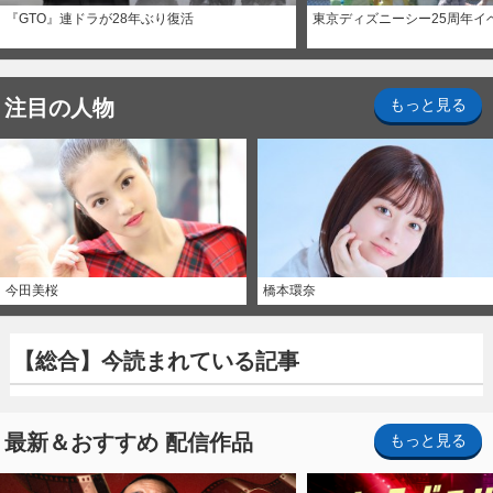
『GTO』連ドラが28年ぶり復活
東京ディズニーシー25周年イ
注目の人物
もっと見る
今田美桜
橋本環奈
【総合】今読まれている記事
最新＆おすすめ 配信作品
もっと見る