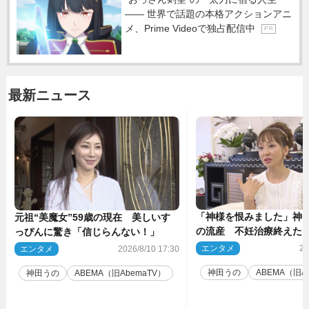
―― 世界で話題の本格アクションアニ
メ、Prime Videoで独占配信中
P R
最新ニュース
「神様を恨みました」神田
元祖“美魔女”59歳の現在 美しいす
の流産 不妊治療終えた
っぴんに驚き「信じらんない！」
エンタメ
20
エンタメ
2026/8/10 17:30
神田うの
ABEMA（旧A
神田うの
ABEMA（旧AbemaTV）