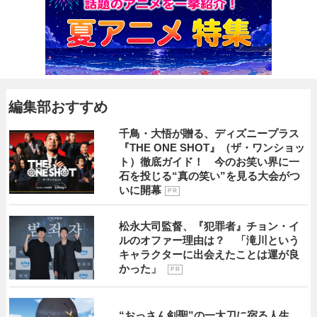
編集部おすすめ
千鳥・大悟が贈る、ディズニープラス
『THE ONE SHOT』（ザ・ワンショッ
ト）徹底ガイド！ 今のお笑い界に一
石を投じる“真の笑い”を見る大会がつ
いに開幕
P R
松永大司監督、『犯罪者』チョン・イ
ルのオファー理由は？ 「滝川という
キャラクターに出会えたことは運が良
かった」
P R
“おっさん剣聖”の一太刀に宿る人生