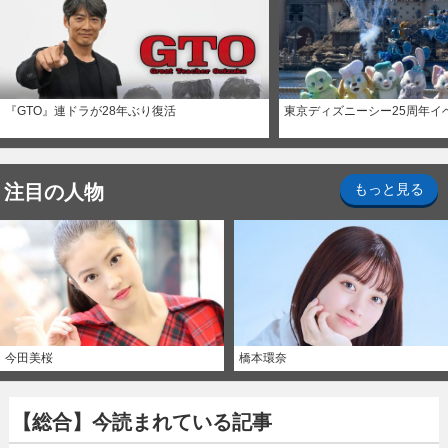
『GTO』連ドラが28年ぶり復活
東京ディズニーシー25周年イ
注目の人物
もっと見る
今田美桜
橋本環奈
【総合】今読まれている記事