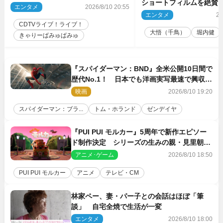
ショートフィルムを絶賛
露 来週の『CDTVライブ！ライ
エンタメ
2026/8/10 20:55
話とか来るんじゃない？
ブ！』
エンタメ
20
間もいました」
CDTVライブ！ライブ！
大悟（千鳥）
堀内健
きゃりーぱみゅぱみゅ
『スパイダーマン：BND』全米公開10日間で
歴代No.1！ 日本でも洋画実写最速で興収
30億円突破
映画
2026/8/10 19:20
スパイダーマン：ブラ...
トム・ホランド
ゼンデイヤ
『PUI PUI モルカー』5周年で新作エピソー
ド制作決定 シリーズの生みの親・見里朝希
監督が復帰
アニメ･ゲーム
2026/8/10 18:50
PUI PUI モルカー
アニメ
テレビ・CM
林家ペー、妻・パー子との会話はほぼ「筆
談」 自宅全焼で生活が一変
エンタメ
2026/8/10 18:00