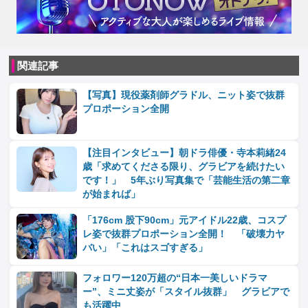
関連記事
【写真】現役薬剤師グラドル、ニット姿で抜群
プロポーション全開
【注目インタビュー】朝ドラ俳優・寺本莉緒24
歳「求めてくださる限り、グラビアを続けたい
です！」 5年ぶり写真集で「芸能生活の第二章
が始まれば」
「176cm 股下90cm」元アイドル22歳、コスプ
レ姿で抜群プロポーション全開！ 「破壊力ヤ
バい」「これはスゴすぎる」
フォロワー120万超の“日本一美しいドラマ
ー”、ミニ丈姿が「スタイル抜群」 グラビアで
も活躍中