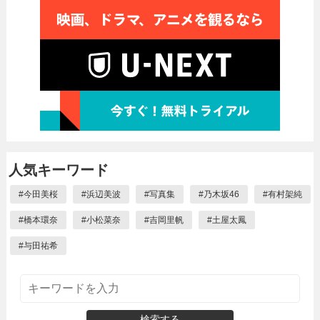
人気キーワード
#
今田美桜
#
浜辺美波
#
写真集
#
乃木坂46
#
有村架純
#
橋本環奈
#
小松菜奈
#
吉岡里帆
#
土屋太鳳
#
与田祐希
検索する