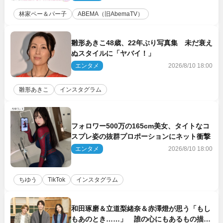
林家ペー＆パー子
ABEMA（旧AbemaTV）
雛形あきこ48歳、22年ぶり写真集 未だ衰え
ぬスタイルに「ヤバイ！」
エンタメ
2026/8/10 18:00
雛形あきこ
インスタグラム
フォロワー500万の165cm美女、タイトなコ
スプレ姿の抜群プロポーションにネット衝撃
エンタメ
2026/8/10 18:00
ちゆう
TikTok
インスタグラム
和田琢磨＆立道梨緒奈＆赤澤燈が思う「もし
もあのとき……」 誰の心にもあるもの描く