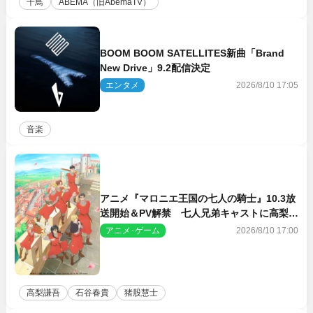
千鳥
ABEMA（旧AbemaTV）
BOOM BOOM SATELLITES新曲「Brand
New Drive」9.2配信決定
エンタメ
2026/8/10 17:05
音楽
アニメ『マロニエ王国の七人の騎士』10.3放
送開始＆PV解禁 七人兄弟キャストに高梨謙
吾、川島零士ら
アニメ･ゲーム
2026/8/10 17:00
高梨謙吾
石谷春貴
猪股慧士