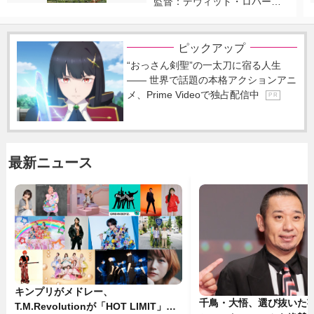
監督：デヴィッド・ロバー
ト・ミッチェル
ピックアップ
“おっさん剣聖”の一太刀に宿る人生
―― 世界で話題の本格アクションアニ
メ、Prime Videoで独占配信中
P R
最新ニュース
キンプリがメドレー、
千鳥・大悟、選び抜いた芸
T.M.Revolutionが「HOT LIMIT」披