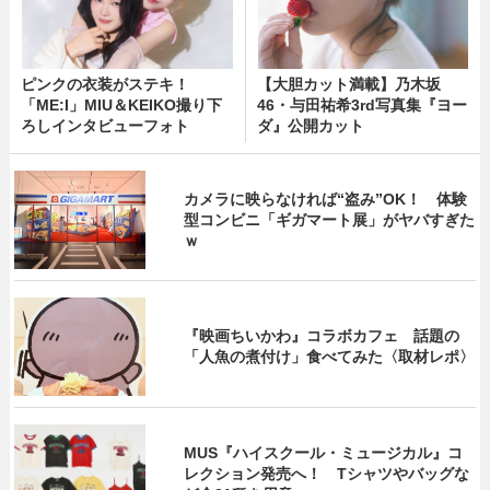
ピンクの衣装がステキ！
【大胆カット満載】乃木坂
「ME:I」MIU＆KEIKO撮り下
46・与田祐希3rd写真集『ヨー
ろしインタビューフォト
ダ』公開カット
カメラに映らなければ“盗み”OK！ 体験
型コンビニ「ギガマート展」がヤバすぎた
ｗ
『映画ちいかわ』コラボカフェ 話題の
「人魚の煮付け」食べてみた〈取材レポ〉
MUS『ハイスクール・ミュージカル』コ
レクション発売へ！ Tシャツやバッグな