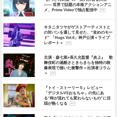
―― 世界で話題の本格アクションアニ
メ、Prime Videoで独占配信中
P R
キタニタツヤがゲストアーティストと
の対バンを通して見せた、“攻めのモー
ド” 「Hugs Vol.6」神戸公演＜ライブ
レポート＞
P R
主演・森七菜×長久允監督『炎上』 歌
舞伎町の過酷さときらきらを独特の映
像表現で描いた衝撃作＜出演者コラム
＞
P R
『トイ・ストーリー５』レビュー
「デジタルVSおもちゃ」の先にあ
る“時が流れても変わらないもの”に目
頭が熱くなる
P R