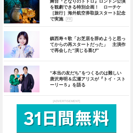
舞台『となりのトトロ』ロンドン公演
を観劇できる特別企画！ ローチケ
［旅行］海外航空券取扱スタート記念
で実施
P R
鎮西寿々歌「お芝居を辞めようと思っ
てからの再スタートだった」 主演作
で再会した“演じる喜び”
“本当の友だち”をつくるのは難しい
唐沢寿明＆広瀬アリスが『トイ・スト
ーリー５』を語る
[ADVERTISEMENT]