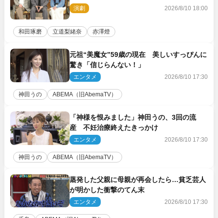
舞台『回転する夜』に込める思い
演劇
2026/8/10 18:00
和田琢磨
立道梨緒奈
赤澤燈
元祖“美魔女”59歳の現在 美しいすっぴんに
驚き「信じらんない！」
エンタメ
2026/8/10 17:30
神田うの
ABEMA（旧AbemaTV）
「神様を恨みました」神田うの、3回の流
産 不妊治療終えたきっかけ
エンタメ
2026/8/10 17:30
神田うの
ABEMA（旧AbemaTV）
蒸発した父親に母親が再会したら…貧乏芸人
が明かした衝撃のてん末
エンタメ
2026/8/10 17:30