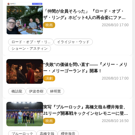
「仲間が全員そろった」 『ロード・オブ・
ザ・リング』ホビット4人の再会姿にファン
感激
映画
2026/8/10 17:00
ロード・オブ・ザ・リ...
イライジャ・ウッド
ショーン・アスティン
“失敗”の価値を問い直す――『メリー・メリ
ー・メリーゴーランド』開幕！
演劇
2026/8/10 17:00
橋詰龍
伊波杏樹
林明寛
実写『ブルーロック』高橋文哉＆櫻井海音、
J1リーグ開幕戦キックインセレモニーに登場
＆喜びの声到着
映画
2026/8/10 16:50
ブルーロック
高橋文哉
櫻井海音