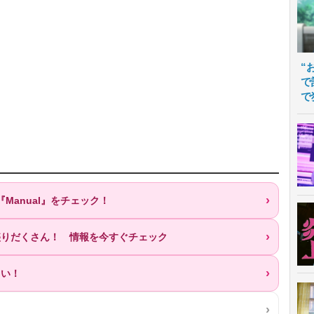
“
で
で
『Manual』をチェック！
が盛りだくさん！ 情報を今すぐチェック
ろい！