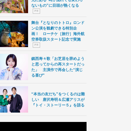
ないもの”に目頭が熱くなる
P R
舞台『となりのトトロ』ロンド
ン公演を観劇できる特別企
画！ ローチケ［旅行］海外航
空券取扱スタート記念で実施
P R
鎮西寿々歌「お芝居を辞めよう
と思ってからの再スタートだっ
た」 主演作で再会した“演じ
る喜び”
“本当の友だち”をつくるのは難
しい 唐沢寿明＆広瀬アリスが
『トイ・ストーリー５』を語る