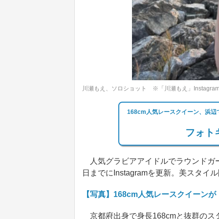
川瀬もえ、ソロショット ※「川瀬もえ」Instagra
168cm人気レースクイーン、浜
フォトギ
人気グラビアアイドルでラウンドガー
日までにInstagramを更新。美スタ
【写真】168cm人気レースクイーン
京都府出身で身長168cmと抜群のス