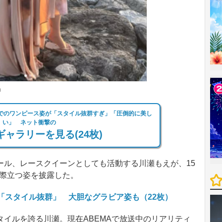
m
辺でのワンピース姿が「スタイル抜群すぎ」「圧倒的に美し
い」 ネット衝撃の
ャラリーを見る(24枚)
ル、レースクイーンとしても活動する川瀬もえが、15
イル際立つ姿を披露した。
が「スタイル抜群」 大胆なグラビア姿も（22枚）
タイルを誇る川瀬。現在ABEMAで放送中のリアリティ