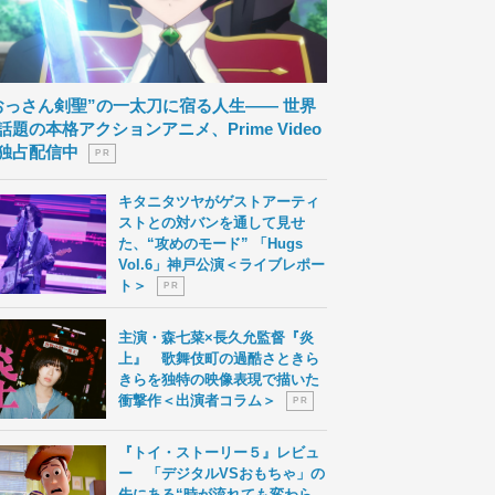
おっさん剣聖”の一太刀に宿る人生―― 世界
話題の本格アクションアニメ、Prime Video
独占配信中
P R
キタニタツヤがゲストアーティ
ストとの対バンを通して見せ
た、“攻めのモード” 「Hugs
Vol.6」神戸公演＜ライブレポー
ト＞
P R
主演・森七菜×長久允監督『炎
上』 歌舞伎町の過酷さときら
きらを独特の映像表現で描いた
衝撃作＜出演者コラム＞
P R
『トイ・ストーリー５』レビュ
ー 「デジタルVSおもちゃ」の
先にある“時が流れても変わら