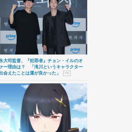
永大司監督、『犯罪者』チョン・イルのオ
ァー理由は？ 「滝川というキャラクター
出会えたことは運が良かった」
P R