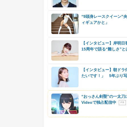
“9頭身レースクイーン
ィギュアかと」
【インタビュー】岸明日
15周年で語る“難しさ”と
【インタビュー】朝ドラ
たいです！」 5年ぶり
“おっさん剣聖”の一太刀
Videoで独占配信中
P R