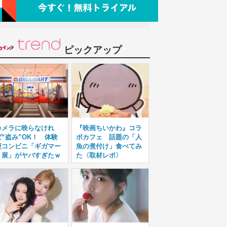
ピックアップ
カメラに映らなけれ
『映画ちいかわ』コラ
ば“盗み”OK！ 体験
ボカフェ 話題の「人
型コンビニ「ギガマー
魚の煮付け」食べてみ
ト展」がヤバすぎたｗ
た〈取材レポ〉