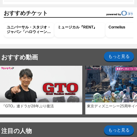
おすすめチケット
ユニバーサル・スタジオ・
ミュージカル『RENT』
Cornelius
ジャパン「ハロウィーン・
ホラー・ナイト ～オール
ナイト～パス」
おすすめ動画
もっと見る
『GTO』連ドラが28年ぶり復活
東京ディズニーシー25周年イ
注目の人物
もっと見る