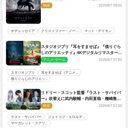
映画
2026/8/7 09:00
オデュッセイア
クリストファー・ノー...
マット・デイモン
スタジオジブリ『耳をすませば』『借りぐら
しのアリエッティ』4Kデジタルリマスターで
IMAX上映決定！
アニメ･ゲーム
2026/8/7 07:00
スタジオジブリ
耳をすませば（アニメ...
借りぐらしのアリエッ...
リドリー・スコット監督『ラスト・サバイバ
ー』吹替えに武内駿輔・内田直哉・種崎敦
美・井上和彦ら豪華声優陣が集結！
映画
2026/8/7 07:00
ラスト・サバイバー
ジェイコブ・エロルデ...
マーガレット・クアリ...