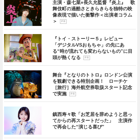
主演・森七菜×長久允監督『炎上』 歌
舞伎町の過酷さときらきらを独特の映
像表現で描いた衝撃作＜出演者コラム
＞
P R
『トイ・ストーリー５』レビュー
「デジタルVSおもちゃ」の先にあ
る“時が流れても変わらないもの”に目
頭が熱くなる
P R
舞台『となりのトトロ』ロンドン公演
を観劇できる特別企画！ ローチケ
［旅行］海外航空券取扱スタート記念
で実施
P R
鎮西寿々歌「お芝居を辞めようと思っ
てからの再スタートだった」 主演作
で再会した“演じる喜び”