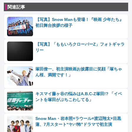
関連記事
【写真】Snow Manも登場！『映画 少年たち』
初日舞台挨拶の様子
【写真】「ももいろクローバーZ」フォトギャラ
リー
塚田僚一、初主演映画お披露目に笑顔「塚ちゃ
ん桜、満開です！」
キスマイ藤ヶ谷の悩みはA.B.C‐Z塚田!? 「イベ
ントを塚田がぶちこわしてる」
Snow Man・岩本照×ラウール×渡辺翔太×目黒
蓮、7月スタート“ヤバ怖”ドラマで初主演