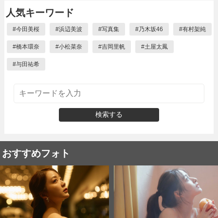
人気キーワード
#
今田美桜
#
浜辺美波
#
写真集
#
乃木坂46
#
有村架純
#
橋本環奈
#
小松菜奈
#
吉岡里帆
#
土屋太鳳
#
与田祐希
検索する
おすすめフォト