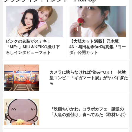
ピンクの衣装がステキ！
【大胆カット満載】乃木坂
「ME:I」MIU＆KEIKO撮り下
46・与田祐希3rd写真集『ヨー
ろしインタビューフォト
ダ』公開カット
カメラに映らなければ“盗み”OK！ 体験
型コンビニ「ギガマート展」がヤバすぎた
ｗ
『映画ちいかわ』コラボカフェ 話題の
「人魚の煮付け」食べてみた〈取材レポ〉