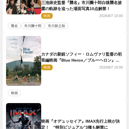
三池崇史監督『襲名』市川團十郎白猿襲名披
露の軌跡を追った場面写真10点解禁！
映画
2026/8/7 10:00
襲名
市川團十郎
市川新之助
カナダの新鋭ソフィー・ロムヴァリ監督の初
長編映画『Blue Heron／ブルーヘロン』
10.23公開
映画
2026/8/7 10:00
映画
映画『オデュッセイア』IMAX先行上映が決
定！ “特別ビジュアル”3種も解禁に