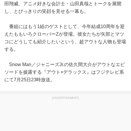
田翔威、アニメ好きな会計士・山田真哉とトークを展開
し、とびっきりの笑顔を見せる一幕も。
番組にはもう1組のゲストとして、今年結成10周年を迎
えたももいろクローバーZが登場。彼女たちが矢部とマツ
コにどうしても紹介したいという、超アウトな人物も登場
する。
Snow Man／ジャニーズJr.の佐久間大介がアウトなエピ
ソードを披露する『アウト×デラックス』はフジテレビ系
にて7月25日23時放送。
[ADVERTISEMENT]