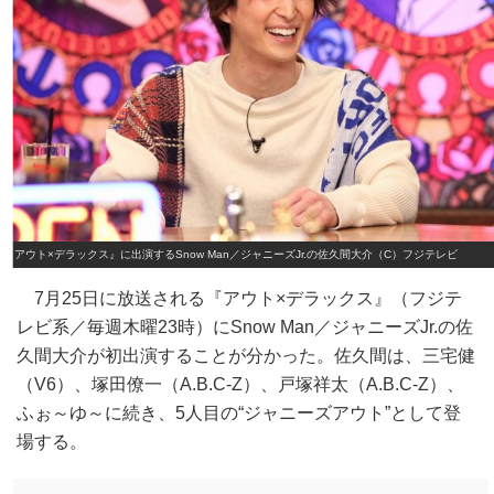
『アウト×デラックス』に出演するSnow Man／ジャニーズJr.の佐久間大介（C）フジテレビ
7月25日に放送される『アウト×デラックス』（フジテ
レビ系／毎週木曜23時）にSnow Man／ジャニーズJr.の佐
久間大介が初出演することが分かった。佐久間は、三宅健
（V6）、塚田僚一（A.B.C‐Z）、戸塚祥太（A.B.C‐Z）、
ふぉ～ゆ～に続き、5人目の“ジャニーズアウト”として登
場する。