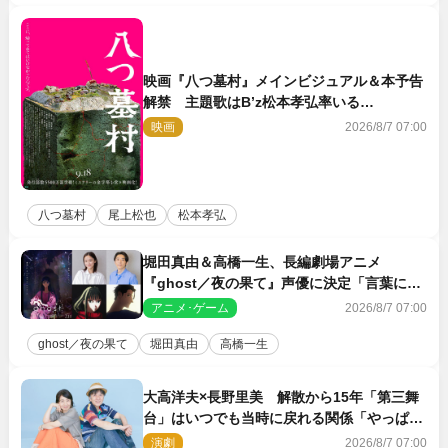
映画『八つ墓村』メインビジュアル＆本予告
解禁 主題歌はB’z松本孝弘率いる
TMG「DOOM」に決定
映画
2026/8/7 07:00
八つ墓村
尾上松也
松本孝弘
堀田真由＆高橋一生、長編劇場アニメ
『ghost／夜の果て』声優に決定「言葉には
できない沢山の感情を思い出しました」
アニメ･ゲーム
2026/8/7 07:00
ghost／夜の果て
堀田真由
高橋一生
大高洋夫×長野里美 解散から15年「第三舞
台」はいつでも当時に戻れる関係「やっぱり
他の方たちとは違います」
演劇
2026/8/7 07:00