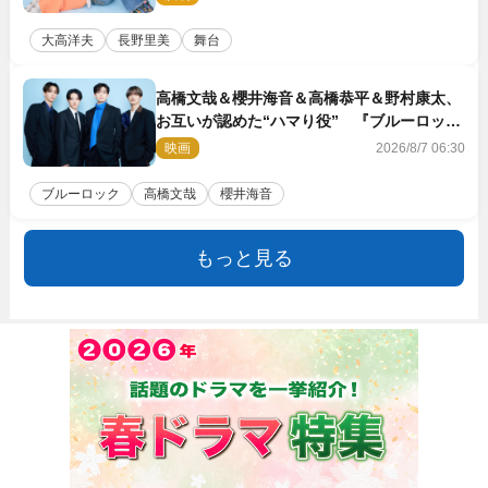
大高洋夫
長野里美
舞台
高橋文哉＆櫻井海音＆高橋恭平＆野村康太、
お互いが認めた“ハマり役” 『ブルーロッ
ク』で築いた最高のチームワーク
映画
2026/8/7 06:30
ブルーロック
高橋文哉
櫻井海音
もっと見る