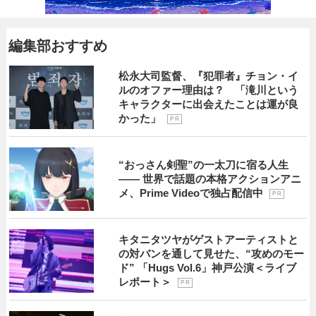
編集部おすすめ
松永大司監督、『犯罪者』チョン・イ
ルのオファー理由は？ 「滝川という
キャラクターに出会えたことは運が良
かった」
P R
“おっさん剣聖”の一太刀に宿る人生
―― 世界で話題の本格アクションアニ
メ、Prime Videoで独占配信中
P R
キタニタツヤがゲストアーティストと
の対バンを通して見せた、“攻めのモー
ド” 「Hugs Vol.6」神戸公演＜ライブ
レポート＞
P R