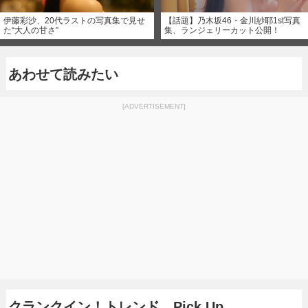
伊藤彩沙、20代ラストの写真集で見せ
【話題】乃木坂46・金川紗耶1st写真
た“大人の甘さ”
集、ランジェリーカット公開！
あわせて読みたい
[ADVERTISEMENT]
クランクイン！トレンド Pick Up