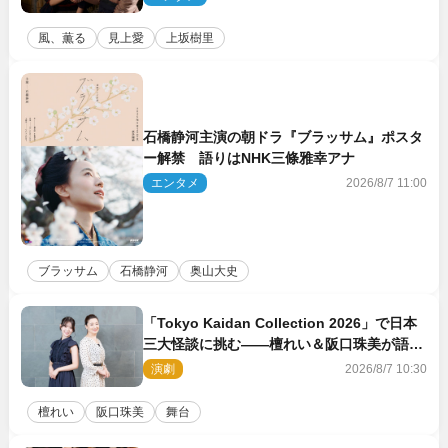
風、薫る
見上愛
上坂樹里
石橋静河主演の朝ドラ『ブラッサム』ポスタ
ー解禁 語りはNHK三條雅幸アナ
エンタメ
2026/8/7 11:00
ブラッサム
石橋静河
奥山大史
「Tokyo Kaidan Collection 2026」で日本
三大怪談に挑む――檀れい＆阪口珠美が語る
「牡丹灯籠」の新たな魅力
演劇
2026/8/7 10:30
檀れい
阪口珠美
舞台