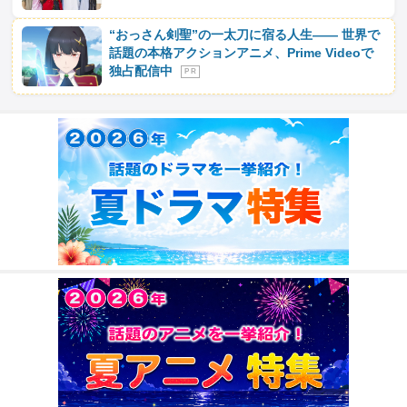
“おっさん剣聖”の一太刀に宿る人生―― 世界で
話題の本格アクションアニメ、Prime Videoで
独占配信中
P R