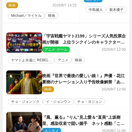
映画
2026/8/7 14:25
中島健人
新木優子
Michael／マイケル
映画
「宇宙戦艦ヤマト2199」シリーズ人気投票企
画が開催 上位ランクインのキャラクター＆
メカは新規描き下ろしイラストを制作
アニメ･ゲーム
2026/8/7 12:00
ヤマトよ永遠に REBEL...
アニメ
映画
映画『世界で最後の愛しい娘！』声優・花江
夏樹のナレーション入り予告映像解禁「あふ
れ出る温かさに涙が止まらない！」
映画
2026/8/7 12:00
チョ・ジョンソク
イ・ジョンウン
チョ・ヨジョン
『風、薫る』“りん”見上愛＆“直美”上坂樹
里、感染収束で固い握手 ネット感動「この
バディは最強」「アツい」
エンタメ
2026/8/7 11:00