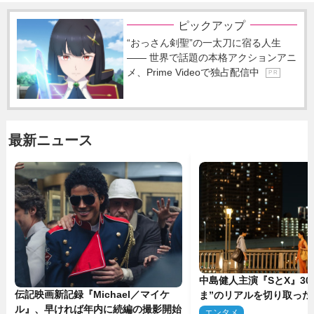
ピックアップ
“おっさん剣聖”の一太刀に宿る人生
―― 世界で話題の本格アクションアニ
メ、Prime Videoで独占配信中
P R
最新ニュース
中島健人主演『SとX』30
伝記映画新記録『Michael／マイケ
ま”のリアルを切り取った
ル』、早ければ年内に続編の撮影開始
5点解禁
エンタメ
2