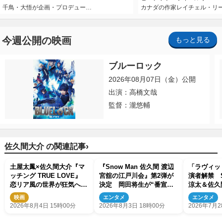
千鳥・大悟が企画・プロデュー…
カナダの作家レイチェル・リ
今週公開の映画
もっと見る
ブルーロック
2026年08月07日（金）公開
出演：高橋文哉
監督：瀧悠輔
›
佐久間大介 の関連記事
土屋太鳳×佐久間大介『マ
『Snow Man 佐久間 渡辺
「ラヴィッ
ッチング TRUE LOVE』
宮舘の江戸川会』第2弾が
演者解禁 S
恋リア風の世界が狂気へ一
決定 岡田将生が“番宣な
涼太＆佐久
変する特別映像解禁
し”で再登場
映画
エンタメ
エンタメ
2026年8月4日 15時00分
2026年8月3日 18時00分
2026年7月2