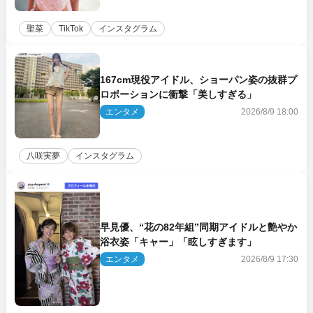
聖菜
TikTok
インスタグラム
167cm現役アイドル、ショーパン姿の抜群プ
ロポーションに衝撃「美しすぎる」
エンタメ
2026/8/9 18:00
八咲実夢
インスタグラム
早見優、“花の82年組”同期アイドルと艶やか
浴衣姿「キャー」「眩しすぎます」
エンタメ
2026/8/9 17:30