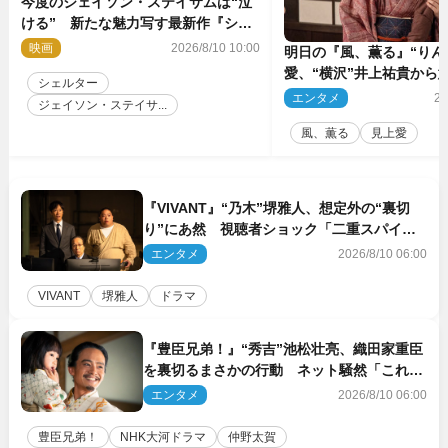
今度のジェイソン・ステイサムは“泣
ける” 新たな魅力写す最新作『シェ
ルター』場面写真解禁
映画
2026/8/10 10:00
明日の『風、薫る』“りん
愛、“横沢”井上祐貴から
シェルター
く
エンタメ
20
ジェイソン・ステイサ...
風、薫る
見上愛
『VIVANT』“乃木”堺雅人、想定外の“裏切
り”にあ然 視聴者ショック「二重スパイで
あって」の声も（ネタバレあり）
エンタメ
2026/8/10 06:00
VIVANT
堺雅人
ドラマ
『豊臣兄弟！』“秀吉”池松壮亮、織田家重臣
を裏切るまさかの行動 ネット騒然「これは
汚い！」「腹黒」（ネタバレあり）
エンタメ
2026/8/10 06:00
豊臣兄弟！
NHK大河ドラマ
仲野太賀