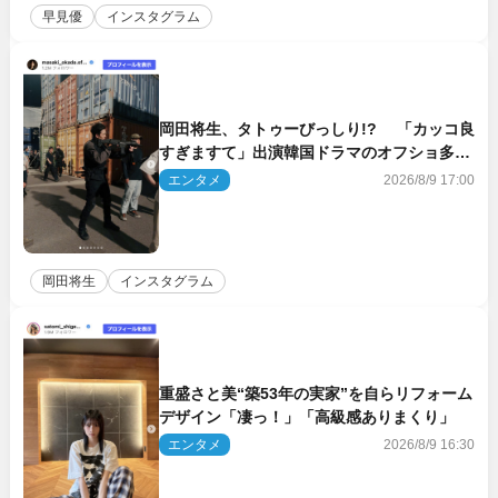
早見優
インスタグラム
岡田将生、タトゥーびっしり!? 「カッコ良
すぎますて」出演韓国ドラマのオフショ多数
公開
エンタメ
2026/8/9 17:00
岡田将生
インスタグラム
重盛さと美“築53年の実家”を自らリフォーム
デザイン「凄っ！」「高級感ありまくり」
エンタメ
2026/8/9 16:30