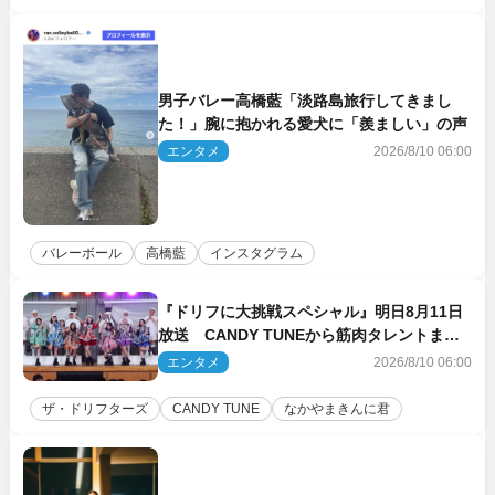
男子バレー高橋藍「淡路島旅行してきまし
た！」腕に抱かれる愛犬に「羨ましい」の声
エンタメ
2026/8/10 06:00
バレーボール
高橋藍
インスタグラム
『ドリフに大挑戦スペシャル』明日8月11日
放送 CANDY TUNEから筋肉タレントまで
大集合
エンタメ
2026/8/10 06:00
ザ・ドリフターズ
CANDY TUNE
なかやまきんに君