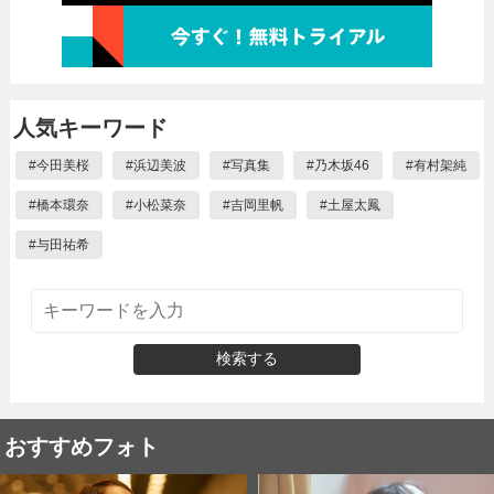
人気キーワード
#
今田美桜
#
浜辺美波
#
写真集
#
乃木坂46
#
有村架純
#
橋本環奈
#
小松菜奈
#
吉岡里帆
#
土屋太鳳
#
与田祐希
検索する
おすすめフォト