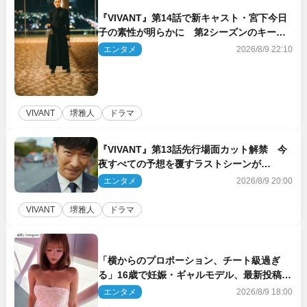
『VIVANT』第14話で新キャスト・宮下今日
子の素性が明らかに 第2シーズンのキーパ
ーソンの1人
エンタメ
2026/8/9 22:10
VIVANT
堺雅人
ドラマ
『VIVANT』第13話先行場面カット解禁 今
夜すべての予想を覆すラストシーンが…
エンタメ
2026/8/9 20:00
VIVANT
堺雅人
ドラマ
「横からのプロポーション、チート級過ぎ
る」16歳で妊娠・ギャルモデル、最新投稿に
ネット衝撃「美しすぎる」
エンタメ
2026/8/9 18:00