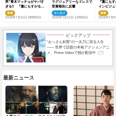
男”青木マッチョがヤバす
ラグジュアリーなドレスで
『藁にもす
ぎる!! 『藁にもすがる獣
受賞報告に反響
インビジュ
たち』恐怖の“窓ドン”写真
歌はMAN W
映画
エンタメ
映画
公開
MISSION
2026年7月31日 08時00分
2026年7月11日 12時00分
2026年7月9
ピックアップ
“おっさん剣聖”の一太刀に宿る人生
―― 世界で話題の本格アクションアニ
メ、Prime Videoで独占配信中
P R
最新ニュース