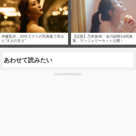
伊藤彩沙、20代ラストの写真集で見せ
【話題】乃木坂46・金川紗耶1st写真
た“大人の甘さ”
集、ランジェリーカット公開！
あわせて読みたい
[ADVERTISEMENT]