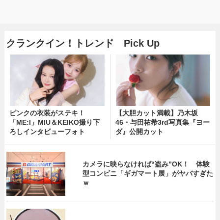
クランクイン！トレンド Pick Up
ピンクの衣装がステキ！
【大胆カット満載】乃木坂
「ME:I」MIU＆KEIKO撮り下
46・与田祐希3rd写真集『ヨー
ろしインタビューフォト
ダ』公開カット
カメラに映らなければ“盗み”OK！ 体験
型コンビニ「ギガマート展」がヤバすぎた
ｗ