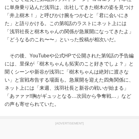
に単身乗り込んだ浅羽は、出社してきた樹木の姿を見つけ
「井上樹木！」と呼びかけ腕をつかむと「君に会いにき
た」と語りかける。この第8話のラストにネット上には
「浅羽社長と樹木ちゃんの関係が急展開になってきたよ」
「どうなるのこれ〜〜」といった投稿が相次いだ。
その後、YouTubeや公式HPで公開された第9話の予告編
には、里保が「樹木ちゃんも拓実のこと好きでしょ？」と
聞くシーンや新谷が浅羽に「樹木ちゃんは絶対に渡さな
い」と宣戦布告する場面も。急展開を迎えた四角関係に、
ネット上には「来週、浅羽社長と新谷の戦いが始まる」
「あァァァ!!胸がギュッとなる…次回から争奪戦…」など
の声も寄せられていた。
[ADVERTISEMENT]