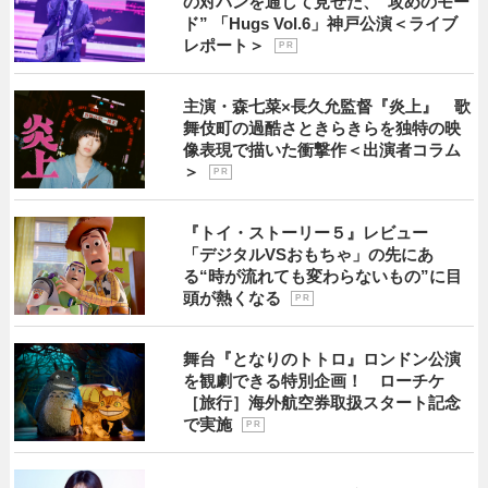
の対バンを通して見せた、“攻めのモー
ド” 「Hugs Vol.6」神戸公演＜ライブ
レポート＞
P R
主演・森七菜×長久允監督『炎上』 歌
舞伎町の過酷さときらきらを独特の映
像表現で描いた衝撃作＜出演者コラム
＞
P R
『トイ・ストーリー５』レビュー
「デジタルVSおもちゃ」の先にあ
る“時が流れても変わらないもの”に目
頭が熱くなる
P R
舞台『となりのトトロ』ロンドン公演
を観劇できる特別企画！ ローチケ
［旅行］海外航空券取扱スタート記念
で実施
P R