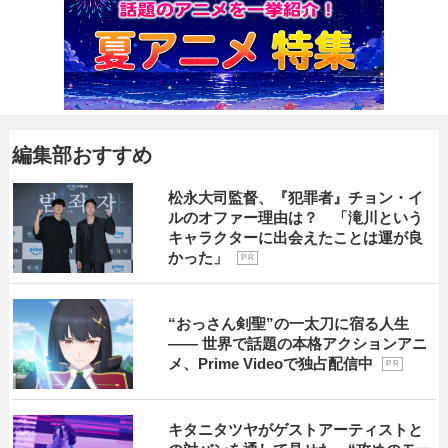
編集部おすすめ
松永大司監督、『犯罪者』チョン・イ
ルのオファー理由は？ 「滝川という
キャラクターに出会えたことは運が良
かった」
P R
“おっさん剣聖”の一太刀に宿る人生
―― 世界で話題の本格アクションアニ
メ、Prime Videoで独占配信中
P R
キタニタツヤがゲストアーティストと