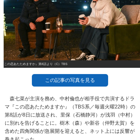
『この恋あたためますか』第8話より（C）TBS
この記事の写真を見る
森七菜が主演を務め、中村倫也が相手役で共演するドラ
マ『この恋あたためますか』（TBS系／毎週火曜22時）の
第8話が8日に放送され、里保（石橋静河）が浅羽（中村）
に別れを告げることに。樹木（森）や新谷（仲野太賀）を
含めた四角関係が急展開を迎えると、ネット上には反響が
巻き起こった。