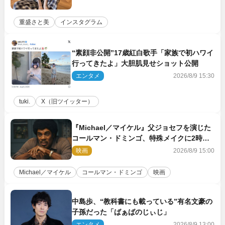
重盛さと美
インスタグラム
“素顔非公開”17歳紅白歌手「家族で初ハワイ
行ってきたよ」大胆肌見せショット公開
エンタメ
2026/8/9 15:30
tuki.
X（旧ツイッター）
『Michael／マイケル』父ジョセフを演じた
コールマン・ドミンゴ、特殊メイクに2時間
半かかっていた
映画
2026/8/9 15:00
Michael／マイケル
コールマン・ドミンゴ
映画
中島歩、“教科書にも載っている”有名文豪の
子孫だった「ばぁばのじぃじ」
エンタメ
2026/8/9 13:00