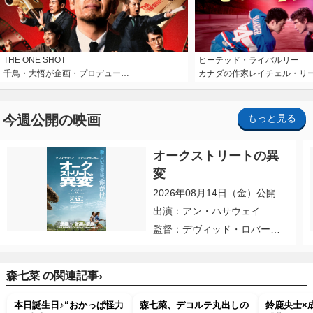
THE ONE SHOT
ヒーテッド・ライバルリー
千鳥・大悟が企画・プロデュー…
カナダの作家レイチェル・リ
今週公開の映画
もっと見る
オークストリートの異
変
2026年08月14日（金）公開
出演：アン・ハサウェイ
監督：デヴィッド・ロバー
ト・ミッチェル
›
森七菜 の関連記事
本日誕生日♪“おかっぱ怪力
森七菜、デコルテ丸出しの
鈴鹿央士×