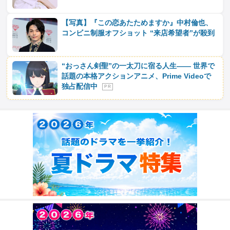
【写真】『この恋あたためますか』中村倫也、
コンビニ制服オフショット “来店希望者”が殺到
“おっさん剣聖”の一太刀に宿る人生―― 世界で
話題の本格アクションアニメ、Prime Videoで
独占配信中
P R