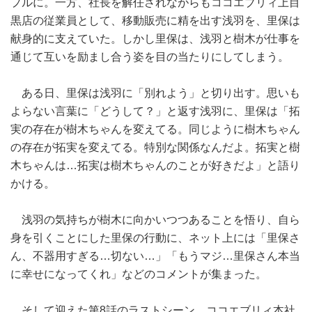
プルに。一方、社長を解任されながらもココエブリィ上目
黒店の従業員として、移動販売に精を出す浅羽を、里保は
献身的に支えていた。しかし里保は、浅羽と樹木が仕事を
通じて互いを励まし合う姿を目の当たりにしてしまう。
ある日、里保は浅羽に「別れよう」と切り出す。思いも
よらない言葉に「どうして？」と返す浅羽に、里保は「拓
実の存在が樹木ちゃんを変えてる。同じように樹木ちゃん
の存在が拓実を変えてる。特別な関係なんだよ。拓実と樹
木ちゃんは…拓実は樹木ちゃんのことが好きだよ」と語り
かける。
浅羽の気持ちが樹木に向かいつつあることを悟り、自ら
身を引くことにした里保の行動に、ネット上には「里保さ
ん、不器用すぎる…切ない…」「もうマジ…里保さん本当
に幸せになってくれ」などのコメントが集まった。
そして迎えた第8話のラストシーン。ココエブリィ本社