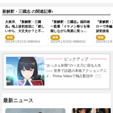
›
新解釈・三國志 の関連記事
大泉洋、『新解釈・三國
『新解釈・三國志』福田雄
『新解釈・三
志』地上波初放送に「嬉し
一監督「イケメン祭りを堪
ローで本編
いやら、大丈夫か？と不安
能しながら気楽に笑っ
波初放送
になったり」
て」 金ロー初放送にコメ
映画
映画
映画
ント
2022年1月21日 06時00分
2022年1月20日 06時00分
2021年12月
ピックアップ
“おっさん剣聖”の一太刀に宿る人生
―― 世界で話題の本格アクションアニ
メ、Prime Videoで独占配信中
P R
最新ニュース