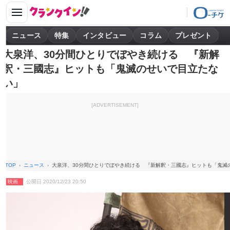
ニュース
特集
インタビュー
コラム
プレゼント
大泉洋、30分間ひとりでぼやき続ける 『新解
釈・三國志』ヒットも「鬼滅のせいで目立たな
い」
[ADVERTISEMENT]
TOP
ニュース
大泉洋、30分間ひとりでぼやき続ける 『新解釈・三國志』ヒットも「鬼滅
映画
公開日 2020/12/23 20:50