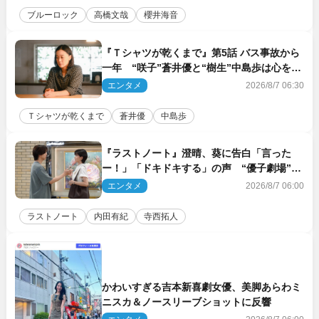
ブルーロック
高橋文哉
櫻井海音
『Ｔシャツが乾くまで』第5話 バス事故から
一年 “咲子”蒼井優と“樹生”中島歩は心を許
しあえる関係に
エンタメ
2026/8/7 06:30
Ｔシャツが乾くまで
蒼井優
中島歩
『ラストノート』澄晴、葵に告白「言った
ー！」「ドキドキする」の声 “優子劇場”も
話題
エンタメ
2026/8/7 06:00
ラストノート
内田有紀
寺西拓人
かわいすぎる吉本新喜劇女優、美脚あらわミ
ニスカ＆ノースリーブショットに反響