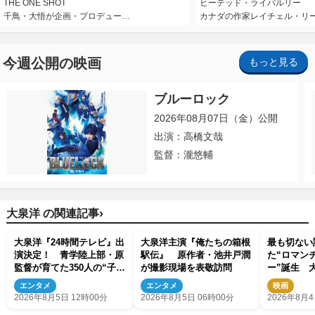
THE ONE SHOT
ヒーテッド・ライバルリー
千鳥・大悟が企画・プロデュー…
カナダの作家レイチェル・リ
今週公開の映画
もっと見る
ブルーロック
2026年08月07日（金）公開
出演：高橋文哉
監督：瀧悠輔
›
大泉洋 の関連記事
大泉洋『24時間テレビ』出
大泉洋主演『俺たちの箱根
最も切ない
演決定！ 青学陸上部・原
駅伝』 原作者・池井戸潤
た“ロマン
監督が育てた350人の“子ど
が撮影現場を表敬訪問
ー”誕生 
もたち”の物語と向き合う
平『BYE B
エンタメ
エンタメ
映画
はBARに
2026年8月5日 12時00分
2026年8月5日 06時00分
2026年8月4
スター解禁