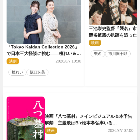
三池崇史監督『襲名』市
襲名披露の軌跡を追った場
点解禁！
映画
2
「Tokyo Kaidan Collection 2026」
で日本三大怪談に挑む――檀れい＆阪
襲名
市川團十郎
口珠美が語る「牡丹灯籠」の新たな魅
演劇
2026/8/7 10:30
力
檀れい
阪口珠美
映画『八つ墓村』メインビジュアル＆本予告
解禁 主題歌はB’z松本孝弘率いる
TMG「DOOM」に決定
映画
2026/8/7 07:00