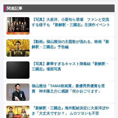
関連記事
【写真】大泉洋、小栗旬ら登場 ファンと交流
する様子も 『新解釈・三國志』主演作イベント
【動画』福山雅治の主題歌が流れる、映画『新
解釈・三國志』予告編
【写真】豪華すぎるキャスト陣集結『新解釈・
三國志』場面写真
福山雅治「TAMA映画賞」最優秀男優賞を受
賞 神木隆之介に感謝「何かおごります」
『新解釈・三國志』海外配給決定に大泉洋ぼや
き「大丈夫ですか？」 ムロツヨシも不安