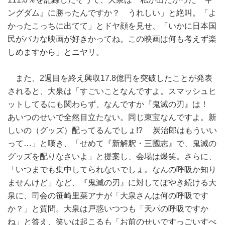
ングダム』に勝ったんですか？ うれしい」と絶叫。「よ
かったこっちに出てて」とドヤ顔を見せ、「いかに日本国
民がバカな映画が好きかってね。この映画は何も考えず楽
しめますから」とニヤリ。
また、2週目を終え興収17.8億円を突破したことが発表
されると、大泉は「すごいことなんですよ。スマッシュヒ
ットしてるにも関わらず、なんですか『鬼滅の刃』は！
あいつのせいで全然目立たない。同じ東宝なんですよ。新
しいの（グッズ）配ってるんでしょ!? 炭治郎はもういい
って…」と嘆き、「せめて『新解釈・三國志』で、鬼滅の
グッズを配りなさいよ」と提案し、会場は爆笑。さらに、
「いつまでも集中してられないでしょ。なんの呼吸か知り
ませんけど」など、『鬼滅の刃』に対してぼやき続ける大
泉に、司会の笹崎里菜アナが「大泉さんは何の呼吸です
か？」と質問。大泉は戸惑いつつも「天パの呼吸ですか
ね」と答え、笑いは起こるも「お前のせいですっごいすべ