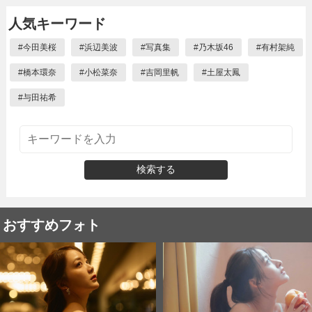
人気キーワード
#
今田美桜
#
浜辺美波
#
写真集
#
乃木坂46
#
有村架純
#
橋本環奈
#
小松菜奈
#
吉岡里帆
#
土屋太鳳
#
与田祐希
検索する
おすすめフォト