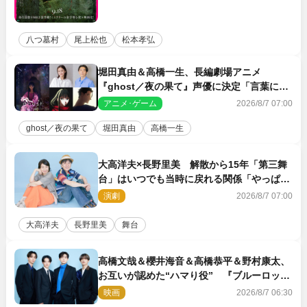
八つ墓村
尾上松也
松本孝弘
堀田真由＆高橋一生、長編劇場アニメ
『ghost／夜の果て』声優に決定「言葉には
できない沢山の感情を思い出しました」
アニメ･ゲーム
2026/8/7 07:00
ghost／夜の果て
堀田真由
高橋一生
大高洋夫×長野里美 解散から15年「第三舞
台」はいつでも当時に戻れる関係「やっぱり
他の方たちとは違います」
演劇
2026/8/7 07:00
大高洋夫
長野里美
舞台
高橋文哉＆櫻井海音＆高橋恭平＆野村康太、
お互いが認めた“ハマり役” 『ブルーロッ
ク』で築いた最高のチームワーク
映画
2026/8/7 06:30