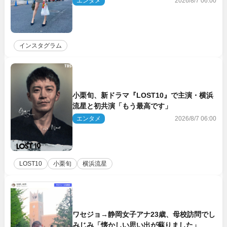
エンタメ
2026/8/7 06:00
インスタグラム
小栗旬、新ドラマ『LOST10』で主演・横浜
流星と初共演「もう最高です」
エンタメ
2026/8/7 06:00
LOST10
小栗旬
横浜流星
ワセジョ→静岡女子アナ23歳、母校訪問でし
みじみ「懐かしい思い出が蘇りました」