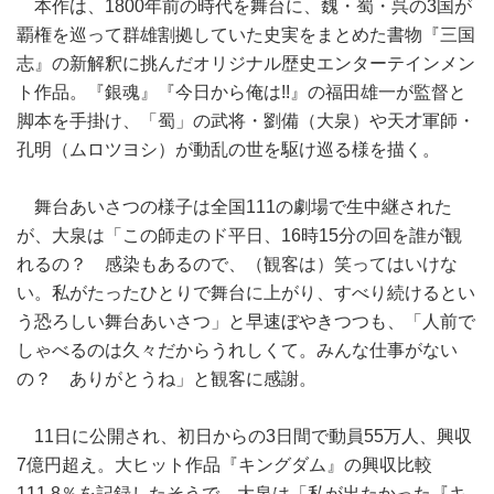
本作は、1800年前の時代を舞台に、魏・蜀・呉の3国が
覇権を巡って群雄割拠していた史実をまとめた書物『三国
志』の新解釈に挑んだオリジナル歴史エンターテインメン
ト作品。『銀魂』『今日から俺は!!』の福田雄一が監督と
脚本を手掛け、「蜀」の武将・劉備（大泉）や天才軍師・
孔明（ムロツヨシ）が動乱の世を駆け巡る様を描く。
舞台あいさつの様子は全国111の劇場で生中継された
が、大泉は「この師走のド平日、16時15分の回を誰が観
れるの？ 感染もあるので、（観客は）笑ってはいけな
い。私がたったひとりで舞台に上がり、すべり続けるとい
う恐ろしい舞台あいさつ」と早速ぼやきつつも、「人前で
しゃべるのは久々だからうれしくて。みんな仕事がない
の？ ありがとうね」と観客に感謝。
11日に公開され、初日からの3日間で動員55万人、興収
7億円超え。大ヒット作品『キングダム』の興収比較
111.8％を記録したそうで、大泉は「私が出たかった『キ