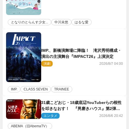
となりのとらんす少女...
中川未悠
はるな愛
IMP.、新橋演舞場に降臨！ 滝沢秀明構成・
演出の主演舞台『IMPACT26』上演決定
演劇
2026/8/7 04:00
IMP.
CLASS SEVEN
TRAINEE
31歳こどおじ・18歳底辺YouTuberらの根性
を叩きなおす！ 『男磨きハウス』第2弾コ
ーチ陣発表
エンタメ
2026/8/6 20:42
ABEMA（旧AbemaTV）