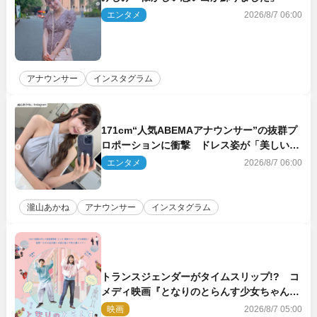
エンタメ
2026/8/7 06:00
アナウンサー
インスタグラム
171cm“人気ABEMAアナウンサー”の抜群プ
ロポーションに衝撃 ドレス姿が「美しい」
「品がありすぎる」
エンタメ
2026/8/7 06:00
瀧山あかね
アナウンサー
インスタグラム
トランスジェンダーがタイムスリップ!? コ
メディ映画『となりのとらんす少女ちゃん』
11.7公開決定
映画
2026/8/7 05:00