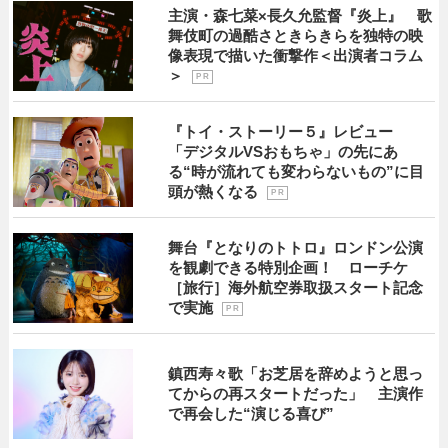
主演・森七菜×長久允監督『炎上』 歌
舞伎町の過酷さときらきらを独特の映
像表現で描いた衝撃作＜出演者コラム
＞
P R
『トイ・ストーリー５』レビュー
「デジタルVSおもちゃ」の先にあ
る“時が流れても変わらないもの”に目
頭が熱くなる
P R
舞台『となりのトトロ』ロンドン公演
を観劇できる特別企画！ ローチケ
［旅行］海外航空券取扱スタート記念
で実施
P R
鎮西寿々歌「お芝居を辞めようと思っ
てからの再スタートだった」 主演作
で再会した“演じる喜び”