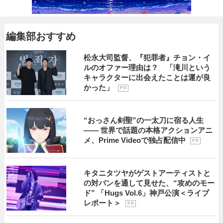
編集部おすすめ
松永大司監督、『犯罪者』チョン・イ
ルのオファー理由は？ 「滝川という
キャラクターに出会えたことは運が良
かった」
P R
“おっさん剣聖”の一太刀に宿る人生
―― 世界で話題の本格アクションアニ
メ、Prime Videoで独占配信中
P R
キタニタツヤがゲストアーティストと
の対バンを通して見せた、“攻めのモー
ド” 「Hugs Vol.6」神戸公演＜ライブ
レポート＞
P R