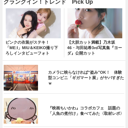
クランクイン！トレンド Pick Up
ピンクの衣装がステキ！
【大胆カット満載】乃木坂
「ME:I」MIU＆KEIKO撮り下
46・与田祐希3rd写真集『ヨー
ろしインタビューフォト
ダ』公開カット
カメラに映らなければ“盗み”OK！ 体験
型コンビニ「ギガマート展」がヤバすぎた
ｗ
『映画ちいかわ』コラボカフェ 話題の
「人魚の煮付け」食べてみた〈取材レポ〉