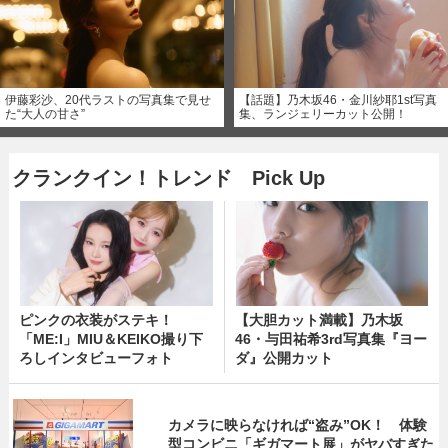
伊藤彩沙、20代ラストの写真集で見せ
【話題】乃木坂46・金川紗耶1st写真
た“大人の甘さ”
集、ランジェリーカット公開！
クランクイン！トレンド Pick Up
ピンクの衣装がステキ！
【大胆カット満載】乃木坂
「ME:I」MIU＆KEIKO撮り下
46・与田祐希3rd写真集『ヨー
ろしインタビューフォト
ダ』公開カット
カメラに映らなければ“盗み”OK！ 体験
型コンビニ「ギガマート展」がヤバすぎた