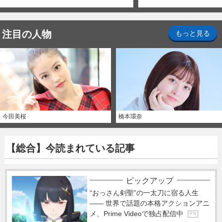
注目の人物
もっと見る
今田美桜
橋本環奈
【総合】今読まれている記事
ピックアップ
“おっさん剣聖”の一太刀に宿る人生
―― 世界で話題の本格アクションアニ
メ、Prime Videoで独占配信中
P R