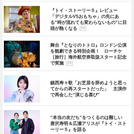
『トイ・ストーリー５』レビュー
「デジタルVSおもちゃ」の先にあ
る“時が流れても変わらないもの”に目
頭が熱くなる
P R
舞台『となりのトトロ』ロンドン公演
を観劇できる特別企画！ ローチケ
［旅行］海外航空券取扱スタート記念
で実施
P R
鎮西寿々歌「お芝居を辞めようと思っ
てからの再スタートだった」 主演作
で再会した“演じる喜び”
“本当の友だち”をつくるのは難しい
唐沢寿明＆広瀬アリスが『トイ・スト
ーリー５』を語る