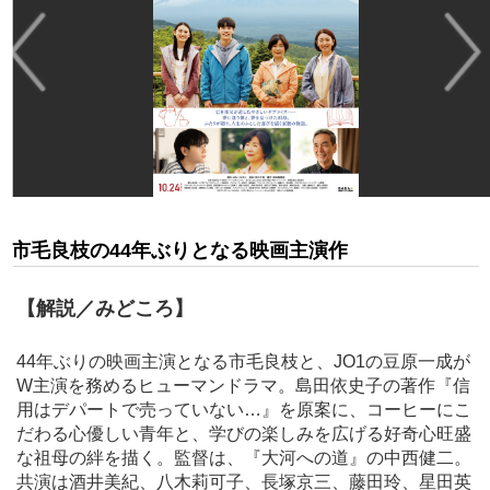
市毛良枝の44年ぶりとなる映画主演作
【解説／みどころ】
44年ぶりの映画主演となる市毛良枝と、JO1の豆原一成が
W主演を務めるヒューマンドラマ。島田依史子の著作『信
用はデパートで売っていない…』を原案に、コーヒーにこ
だわる心優しい青年と、学びの楽しみを広げる好奇心旺盛
な祖母の絆を描く。監督は、『大河への道』の中西健二。
共演は酒井美紀、八木莉可子、長塚京三、藤田玲、星田英