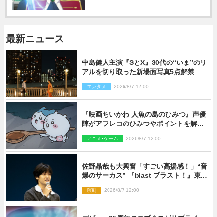
最新ニュース
中島健人主演『SとX』30代の“いま”のリ
アルを切り取った新場面写真5点解禁
エンタメ
2026/8/7 12:00
『映画ちいかわ 人魚の島のひみつ』声優
陣がアフレコのひみつやポイントを解
説！ 新カットも到着
アニメ･ゲーム
2026/8/7 12:00
佐野晶哉も大興奮「すごい高揚感！」“音
爆のサーカス” 『blast ブラスト！』東京
公演が開幕！
演劇
2026/8/7 12:00