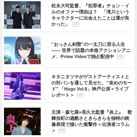
松永大司監督、『犯罪者』チョン・イ
ルのオファー理由は？ 「滝川という
キャラクターに出会えたことは運が良
かった」
P R
“おっさん剣聖”の一太刀に宿る人生
―― 世界で話題の本格アクションアニ
メ、Prime Videoで独占配信中
P R
キタニタツヤがゲストアーティストと
の対バンを通して見せた、“攻めのモー
ド” 「Hugs Vol.6」神戸公演＜ライブ
レポート＞
P R
主演・森七菜×長久允監督『炎上』 歌
舞伎町の過酷さときらきらを独特の映
像表現で描いた衝撃作＜出演者コラム
＞
P R