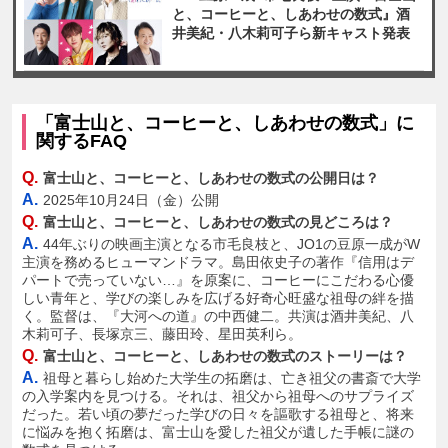
と、コーヒーと、しあわせの数式』酒
井美紀・八木莉可子ら新キャスト発表
「富士山と、コーヒーと、しあわせの数式」に
関するFAQ
Q.
富士山と、コーヒーと、しあわせの数式の公開日は？
A.
2025年10月24日（金）公開
Q.
富士山と、コーヒーと、しあわせの数式の見どころは？
A.
44年ぶりの映画主演となる市毛良枝と、JO1の豆原一成がW
主演を務めるヒューマンドラマ。島田依史子の著作『信用はデ
パートで売っていない…』を原案に、コーヒーにこだわる心優
しい青年と、学びの楽しみを広げる好奇心旺盛な祖母の絆を描
く。監督は、『大河への道』の中西健二。共演は酒井美紀、八
木莉可子、長塚京三、藤田玲、星田英利ら。
Q.
富士山と、コーヒーと、しあわせの数式のストーリーは？
A.
祖母と暮らし始めた大学生の拓磨は、亡き祖父の書斎で大学
の入学案内を見つける。それは、祖父から祖母へのサプライズ
だった。若い頃の夢だった学びの日々を謳歌する祖母と、将来
に悩みを抱く拓磨は、富士山を愛した祖父が遺した手帳に謎の