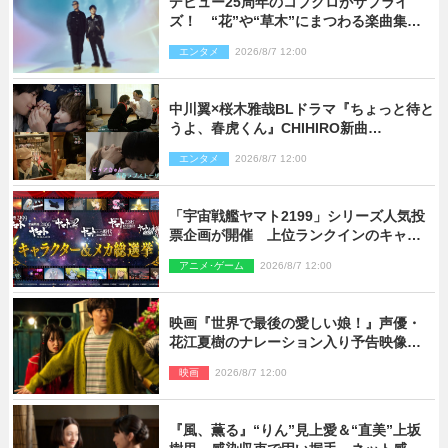
デビュー25周年のコブクロがサプライ
ズ！ “花”や“草木”にまつわる楽曲集め
た新コンセプトアルバムを“花の日”に配
エンタメ
2026/8/7 12:00
信リリース
中川翼×桜木雅哉BLドラマ『ちょっと待と
うよ、春虎くん』CHIHIRO新曲
「Honeyy」がED主題歌に決定！
エンタメ
2026/8/7 12:00
「宇宙戦艦ヤマト2199」シリーズ人気投
票企画が開催 上位ランクインのキャラ
クター＆メカは新規描き下ろしイラスト
アニメ･ゲーム
2026/8/7 12:00
を制作
映画『世界で最後の愛しい娘！』声優・
花江夏樹のナレーション入り予告映像解
禁「あふれ出る温かさに涙が止まらな
映画
2026/8/7 12:00
い！」
『風、薫る』“りん”見上愛＆“直美”上坂