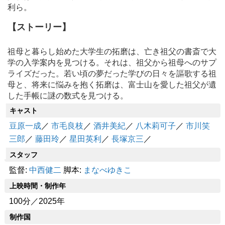
利ら。
【ストーリー】
祖母と暮らし始めた大学生の拓磨は、亡き祖父の書斎で大
学の入学案内を見つける。それは、祖父から祖母へのサプ
ライズだった。若い頃の夢だった学びの日々を謳歌する祖
母と、将来に悩みを抱く拓磨は、富士山を愛した祖父が遺
した手帳に謎の数式を見つける。
キャスト
豆原一成
／
市毛良枝
／
酒井美紀
／
八木莉可子
／
市川笑
三郎
／
藤田玲
／
星田英利
／
長塚京三
／
スタッフ
監督:
中西健二
脚本:
まなべゆきこ
上映時間・制作年
100分／2025年
制作国