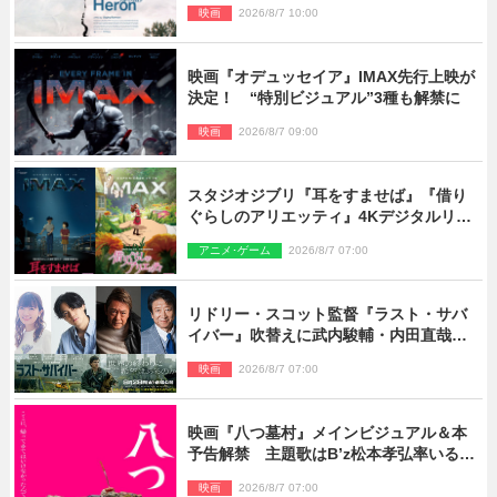
映画
2026/8/7 10:00
映画『オデュッセイア』IMAX先行上映が
決定！ “特別ビジュアル”3種も解禁に
映画
2026/8/7 09:00
スタジオジブリ『耳をすませば』『借り
ぐらしのアリエッティ』4Kデジタルリマ
スターでIMAX上映決定！
アニメ･ゲーム
2026/8/7 07:00
リドリー・スコット監督『ラスト・サバ
イバー』吹替えに武内駿輔・内田直哉・
種崎敦美・井上和彦ら豪華声優陣が集
映画
2026/8/7 07:00
結！
映画『八つ墓村』メインビジュアル＆本
予告解禁 主題歌はB’z松本孝弘率いる
TMG「DOOM」に決定
映画
2026/8/7 07:00