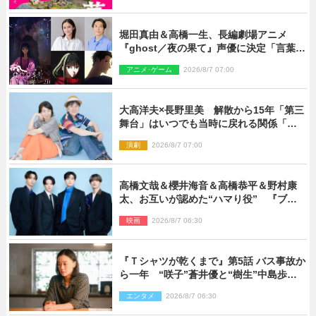
堀田真由＆高橋一生、長編劇場アニメ
『ghost／夜の果て』声優に決定「言葉に
はできない沢山の感情を思い出しまし
アニメ･ゲーム
2026/8/7 07:00
た」
大高洋夫×長野里美 解散から15年「第三
舞台」はいつでも当時に戻れる関係「や
っぱり他の方たちとは違います」
演劇
2026/8/7 07:00
高橋文哉＆櫻井海音＆高橋恭平＆野村康
太、お互いが認めた“ハマり役” 『ブル
ーロック』で築いた最高のチームワーク
映画
2026/8/7 06:30
『Ｔシャツが乾くまで』第5話 バス事故か
ら一年 “咲子”蒼井優と“樹生”中島歩は
心を許しあえる関係に
エンタメ
2026/8/7 06:30