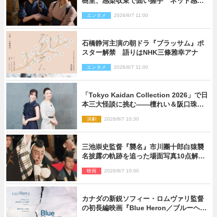
樹里、感染収束で固い握手 ネット感動
「このバディは最強」「アツい」
エンタメ
2026/8/7 11:00
石橋静河主演の朝ドラ『ブラッサム』ポ
スター解禁 語りはNHK三條雅幸アナ
エンタメ
2026/8/7 11:00
「Tokyo Kaidan Collection 2026」で日
本三大怪談に挑む――檀れい＆阪口珠美
が語る「牡丹灯籠」の新たな魅力
演劇
2026/8/7 10:30
三池崇史監督『襲名』市川團十郎白猿襲
名披露の軌跡を追った場面写真10点解
禁！
映画
2026/8/7 10:00
カナダの新鋭ソフィー・ロムヴァリ監督
の初長編映画『Blue Heron／ブルーヘロ
ン』10.23公開