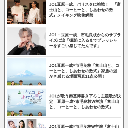
JO1豆原一成、バリスタに挑戦！ 『富
士山と、コーヒーと、しあわせの数
式』メイキング映像解禁
JO1・豆原一成、市毛良枝からのサプラ
イズに涙「撮影に入るまでプレッシャ
ーをすごい感じてたんです」
JO1豆原一成×市毛良枝『富士山と、コ
ーヒーと、しあわせの数式』家族の温
かさ感じる場面写真11点公開！
JO1が歌う秦基博書き下ろし主題歌が決
定 豆原一成×市毛良枝W主演『富士山
と、コーヒーと、しあわせの数式』本
予告＆本ポスター解禁
JO1豆原一成×市毛良枝W主演『富士山