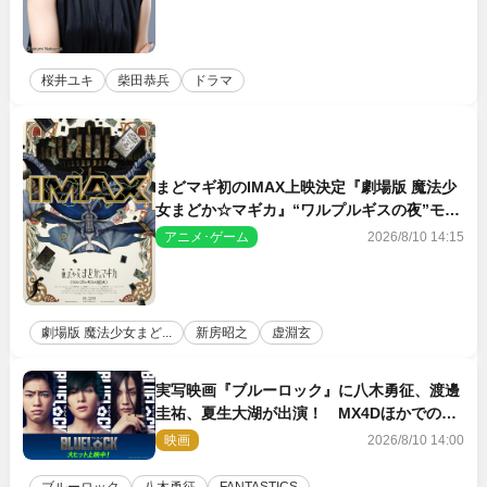
桜井ユキ
柴田恭兵
ドラマ
まどマギ初のIMAX上映決定『劇場版 魔法少
女まどか☆マギカ』“ワルプルギスの夜”モチ
ーフのIMAX版ポスターも完成
アニメ･ゲーム
2026/8/10 14:15
劇場版 魔法少女まど...
新房昭之
虚淵玄
実写映画『ブルーロック』に八木勇征、渡邊
圭祐、夏生大湖が出演！ MX4Dほかでの上
映＆応援上映も決定
映画
2026/8/10 14:00
ブルーロック
八木勇征
FANTASTICS