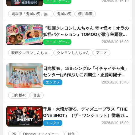
アニメ･ゲーム
2026/8/10 16:10
劇場版「鬼滅の刃」無...
鬼滅の刃
櫻井孝宏
『映画クレヨンしんちゃん 奇々怪々！オラの
妖怪バケ～ション』TOMOOが歌う主題歌
「大人になったら」PV解禁
アニメ･ゲーム
2026/8/10 16:00
映画クレヨンしんちゃ...
クレヨンしんちゃん
アニメ
日向坂46、18thシングル「イチャイチャ虫」
センターは6作ぶりに四期生・正源司陽子
新ビジュアル解禁
エンタメ
2026/8/10 15:40
日向坂46
音楽
千鳥・大悟が贈る、ディズニープラス『THE
ONE SHOT』（ザ・ワンショット）徹底ガイ
ド！ 今のお笑い界に一石を投じる“真の笑
エンタメ
2026/8/10 15:00
い”を見る大会がついに開幕
PR
Disney+（ディズニー...
特集