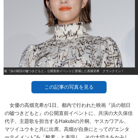
映画『浜の朝日の嘘つきどもと』公開直前イベントに登場した高畑充希 クランクイン！
この記事の写真を見る
女優の高畑充希が1日、都内で行われた映画『浜の朝日
の嘘つきどもと』の公開直前イベントに、共演の大久保佳
代子、主題歌を担当するHakubiの片桐、ヤスカワアル、
マツイユウキと共に出席。高畑が自身にとっての“エンタ
ーテイメント”を「酸素」と表現し、その大切さをかみし