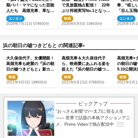
期パパ・ママになった芸能
で見放題独占配信！ 22年
希、“眩し
人たち 高畑充希、草なぎ
ぶり邦画実写No.1となった
「目ん玉飛
剛、藤田ニコルら有名人多
話題作
た、、」「
エンタメ
映画
エンタメ
数
り、綺麗で
2026年7月11日 07時00分
2026年6月5日 18時30分
2026年3月1
›
浜の朝日の嘘つきどもと の関連記事
大久保佳代子、女優開眼！
高畑充希＆大久保佳代子
高畑充希×
高畑充希も絶賛の『浜の朝
ら、映画愛にあふれる姿を
の朝日の嘘
日の嘘つきどもと』新カッ
捉えた『浜の朝日の嘘つき
9.10公開
ト解禁
どもと』場面写真解禁
スター解禁
映画
映画
映画
2021年9月3日 18時00分
2021年6月23日 07時00分
2021年5月1
ピックアップ
“おっさん剣聖”の一太刀に宿る人生
―― 世界で話題の本格アクションアニ
メ、Prime Videoで独占配信中
P R