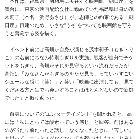
本作は、福島県・南相馬に実在する映画館「朝日座」を
舞台に、東京の映画配給会社に勤めていた福島県出身の茂
木莉子（本名・浜野あさひ）が、恩師との約束である「朝
日座」再建のため、小さな“うそ”をついても映画館を守ろ
うと奮闘する姿を描く。
イベント前には高畑が自身が演じる茂木莉子（もぎ・り
こ）の名前にちなみ特別もぎりを実施。観客が自分でチケ
ットをもぎり、高畑がそれを見守るという流れだったが、
高畑は「みなさんがもぎるのをただ見る、っていうすごい
シュールな感じ（笑）」と笑い「映画に出演しても、見て
くださる方と生でお会いすることはほとんどないので新鮮
でした」と振り返った。
自身についての“エンターテイメント”を聞かれると、高
畑は「私にとっては酸素っていう感じ」と回答。前はある
のが当たり前だったと話し「なくなったときに『苦しい』
と思って。エンタメがなくなっても死にはしない、とみん