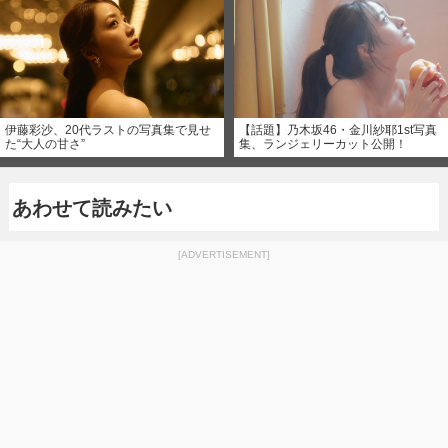
伊藤彩沙、20代ラストの写真集で見せ
【話題】乃木坂46・金川紗耶1st写真
た“大人の甘さ”
集、ランジェリーカット公開！
あわせて読みたい
[ADVERTISEMENT]