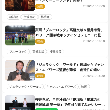
ー・メリーゴーランド』開幕！
演劇
2026/8/10 17:00
橋詰龍
伊波杏樹
林明寛
実写『ブルーロック』高橋文哉＆櫻井海音、
J1リーグ開幕戦キックインセレモニーに登場
＆喜びの声到着
映画
2026/8/10 16:50
ブルーロック
高橋文哉
櫻井海音
『ジュラシック・ワールド』続編からギャレ
ス・エドワーズ監督が降板 創造性の違い
映画
2026/8/10 16:30
ジュラシック・ワール...
ギャレス・エドワーズ
映画
櫻井孝宏、早見沙織が『劇場版「鬼滅の刃」
無限城編 第一章』で何回も観てみたいシーン
とは？ イベントレポート到着