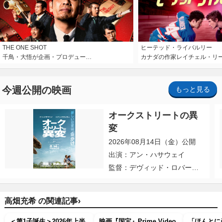
THE ONE SHOT
ヒーテッド・ライバルリー
千鳥・大悟が企画・プロデュー…
カナダの作家レイチェル・リ
今週公開の映画
もっと見る
オークストリートの異
変
2026年08月14日（金）公開
出演：アン・ハサウェイ
監督：デヴィッド・ロバー
ト・ミッチェル
›
高畑充希 の関連記事
＜第1子誕生＞2026年上半
映画『国宝』Prime Video
「ほんとに