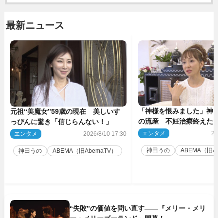
最新ニュース
「神様を恨みました」神田
元祖“美魔女”59歳の現在 美しいす
の流産 不妊治療終えた
っぴんに驚き「信じらんない！」
エンタメ
20
エンタメ
2026/8/10 17:30
神田うの
ABEMA（旧A
神田うの
ABEMA（旧AbemaTV）
“失敗”の価値を問い直す――『メリー・メリ