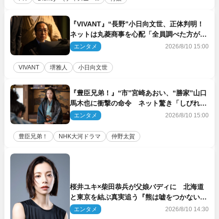
『VIVANT』“長野”小日向文世、正体判明！
ネットは丸菱商事を心配「全員調べた方がい
い」「魔境すぎん？？」
エンタメ
2026/8/10 15:00
VIVANT
堺雅人
小日向文世
『豊臣兄弟！』“市”宮崎あおい、“勝家”山口
馬木也に衝撃の命令 ネット驚き「しびれた
なぁ」「激アツ!!」（ネタバレあり）
エンタメ
2026/8/10 15:00
豊臣兄弟！
NHK大河ドラマ
仲野太賀
桜井ユキ×柴田恭兵が父娘バディに 北海道
と東京を結ぶ真実追う『熊は嘘をつかない』
2027年春放送
エンタメ
2026/8/10 14:30