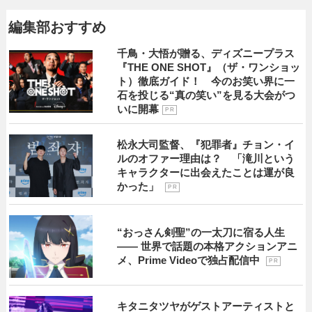
編集部おすすめ
千鳥・大悟が贈る、ディズニープラス
『THE ONE SHOT』（ザ・ワンショッ
ト）徹底ガイド！ 今のお笑い界に一
石を投じる“真の笑い”を見る大会がつ
いに開幕
P R
松永大司監督、『犯罪者』チョン・イ
ルのオファー理由は？ 「滝川という
キャラクターに出会えたことは運が良
かった」
P R
“おっさん剣聖”の一太刀に宿る人生
―― 世界で話題の本格アクションアニ
メ、Prime Videoで独占配信中
P R
キタニタツヤがゲストアーティストと