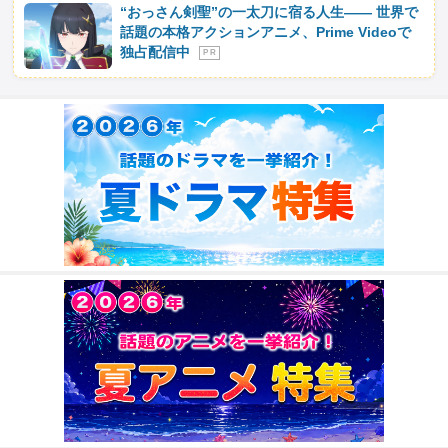
“おっさん剣聖”の一太刀に宿る人生―― 世界で
話題の本格アクションアニメ、Prime Videoで
独占配信中
P R