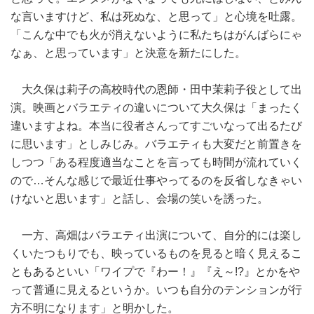
な言いますけど、私は死ぬな、と思って」と心境を吐露。
「こんな中でも火が消えないように私たちはがんばらにゃ
なぁ、と思っています」と決意を新たにした。
大久保は莉子の高校時代の恩師・田中茉莉子役として出
演。映画とバラエティの違いについて大久保は「まったく
違いますよね。本当に役者さんってすごいなって出るたび
に思います」としみじみ。バラエティも大変だと前置きを
しつつ「ある程度適当なことを言っても時間が流れていく
ので…そんな感じで最近仕事やってるのを反省しなきゃい
けないと思います」と話し、会場の笑いを誘った。
一方、高畑はバラエティ出演について、自分的には楽し
くいたつもりでも、映っているものを見ると暗く見えるこ
ともあるといい「ワイプで『わー！』『え～!?』とかをや
って普通に見えるというか。いつも自分のテンションが行
方不明になります」と明かした。