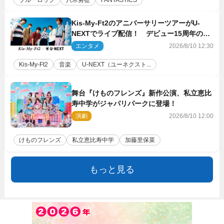
Kis‐My‐Ft2のアニバーサリーツアーがU‐
NEXTでライブ配信！ デビュー15周年の記
念日に開催される特別な公演
エンタメ
2026/8/10 12:30
Kis‐My‐Ft2
音楽
U‐NEXT（ユーネクスト...
舞台『けものフレンズ』新作公演、私立恵比
寿中学がジャパリパークに登場！
演劇
2026/8/10 12:00
けものフレンズ
私立恵比寿中学
加藤里保菜
もっと見る