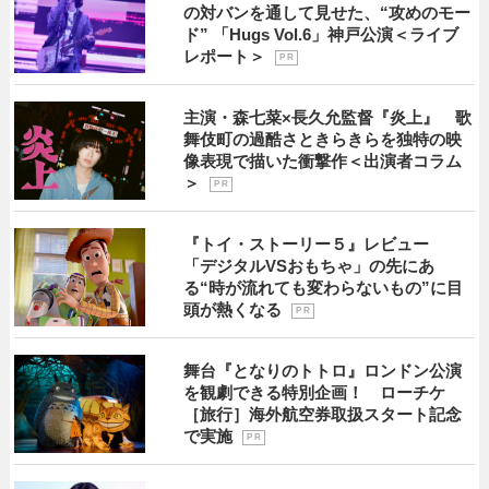
の対バンを通して見せた、“攻めのモー
ド” 「Hugs Vol.6」神戸公演＜ライブ
レポート＞
P R
主演・森七菜×長久允監督『炎上』 歌
舞伎町の過酷さときらきらを独特の映
像表現で描いた衝撃作＜出演者コラム
＞
P R
『トイ・ストーリー５』レビュー
「デジタルVSおもちゃ」の先にあ
る“時が流れても変わらないもの”に目
頭が熱くなる
P R
舞台『となりのトトロ』ロンドン公演
を観劇できる特別企画！ ローチケ
［旅行］海外航空券取扱スタート記念
で実施
P R