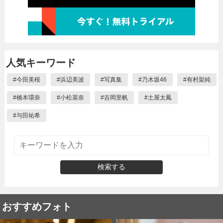
人気キーワード
#
今田美桜
#
浜辺美波
#
写真集
#
乃木坂46
#
有村架純
#
橋本環奈
#
小松菜奈
#
吉岡里帆
#
土屋太鳳
#
与田祐希
検索する
おすすめフォト