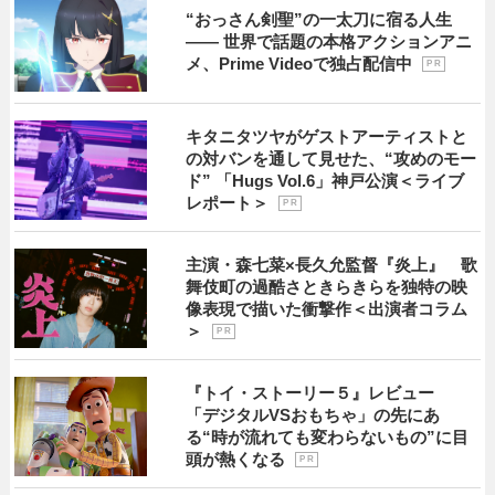
“おっさん剣聖”の一太刀に宿る人生
―― 世界で話題の本格アクションアニ
メ、Prime Videoで独占配信中
P R
キタニタツヤがゲストアーティストと
の対バンを通して見せた、“攻めのモー
ド” 「Hugs Vol.6」神戸公演＜ライブ
レポート＞
P R
主演・森七菜×長久允監督『炎上』 歌
舞伎町の過酷さときらきらを独特の映
像表現で描いた衝撃作＜出演者コラム
＞
P R
『トイ・ストーリー５』レビュー
「デジタルVSおもちゃ」の先にあ
る“時が流れても変わらないもの”に目
頭が熱くなる
P R