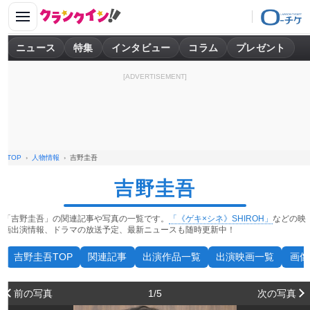
ニュース
特集
インタビュー
コラム
プレゼント
[ADVERTISEMENT]
TOP
人物情報
吉野圭吾
吉野圭吾
「吉野圭吾」の関連記事や写真の一覧です。
「《ゲキ×シネ》SHIROH」
などの映
画出演情報、ドラマの放送予定、最新ニュースも随時更新中！
吉野圭吾TOP
関連記事
出演作品一覧
出演映画一覧
画像
前の写真
1/5
次の写真