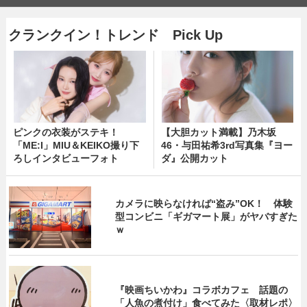
クランクイン！トレンド Pick Up
ピンクの衣装がステキ！
【大胆カット満載】乃木坂
「ME:I」MIU＆KEIKO撮り下
46・与田祐希3rd写真集『ヨー
ろしインタビューフォト
ダ』公開カット
カメラに映らなければ“盗み”OK！ 体験
型コンビニ「ギガマート展」がヤバすぎた
ｗ
『映画ちいかわ』コラボカフェ 話題の
「人魚の煮付け」食べてみた〈取材レポ〉