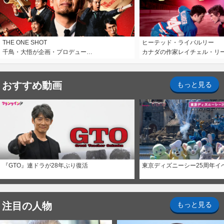
THE ONE SHOT
ヒーテッド・ライバルリー
千鳥・大悟が企画・プロデュー…
カナダの作家レイチェル・リ
おすすめ動画
もっと見る
『GTO』連ドラが28年ぶり復活
東京ディズニーシー25周年イ
注目の人物
もっと見る