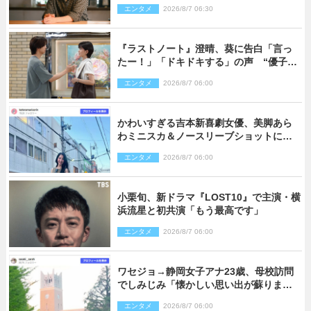
心を許しあえる関係に
エンタメ
2026/8/7 06:30
『ラストノート』澄晴、葵に告白「言っ
たー！」「ドキドキする」の声 “優子劇
場”も話題
エンタメ
2026/8/7 06:00
かわいすぎる吉本新喜劇女優、美脚あら
わミニスカ＆ノースリーブショットに反
響
エンタメ
2026/8/7 06:00
小栗旬、新ドラマ『LOST10』で主演・横
浜流星と初共演「もう最高です」
エンタメ
2026/8/7 06:00
ワセジョ→静岡女子アナ23歳、母校訪問
でしみじみ「懐かしい思い出が蘇りまし
た」
エンタメ
2026/8/7 06:00