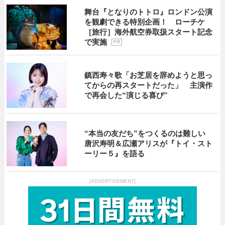
舞台『となりのトトロ』ロンドン公演
を観劇できる特別企画！ ローチケ
［旅行］海外航空券取扱スタート記念
で実施
P R
鎮西寿々歌「お芝居を辞めようと思っ
てからの再スタートだった」 主演作
で再会した“演じる喜び”
“本当の友だち”をつくるのは難しい
唐沢寿明＆広瀬アリスが『トイ・スト
ーリー５』を語る
[ADVERTISEMENT]