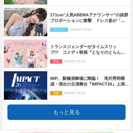
171cm“人気ABEMAアナウンサー”の抜群
プロポーションに衝撃 ドレス姿が「美
しい」「品がありすぎる」
エンタメ
2026/8/7 06:00
トランスジェンダーがタイムスリッ
プ!? コメディ映画『となりのとらんす
少女ちゃん』11.7公開決定
映画
2026/8/7 05:00
IMP.、新橋演舞場に降臨！ 滝沢秀明構
成・演出の主演舞台『IMPACT26』上演決
定
演劇
2026/8/7 04:00
もっと見る