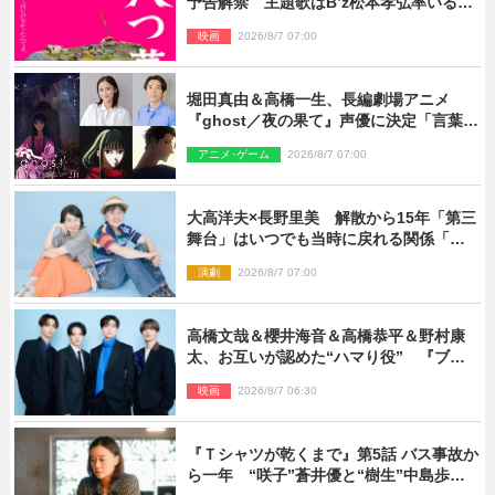
予告解禁 主題歌はB’z松本孝弘率いる
TMG「DOOM」に決定
映画
2026/8/7 07:00
堀田真由＆高橋一生、長編劇場アニメ
『ghost／夜の果て』声優に決定「言葉に
はできない沢山の感情を思い出しまし
アニメ･ゲーム
2026/8/7 07:00
た」
大高洋夫×長野里美 解散から15年「第三
舞台」はいつでも当時に戻れる関係「や
っぱり他の方たちとは違います」
演劇
2026/8/7 07:00
高橋文哉＆櫻井海音＆高橋恭平＆野村康
太、お互いが認めた“ハマり役” 『ブル
ーロック』で築いた最高のチームワーク
映画
2026/8/7 06:30
『Ｔシャツが乾くまで』第5話 バス事故か
ら一年 “咲子”蒼井優と“樹生”中島歩は