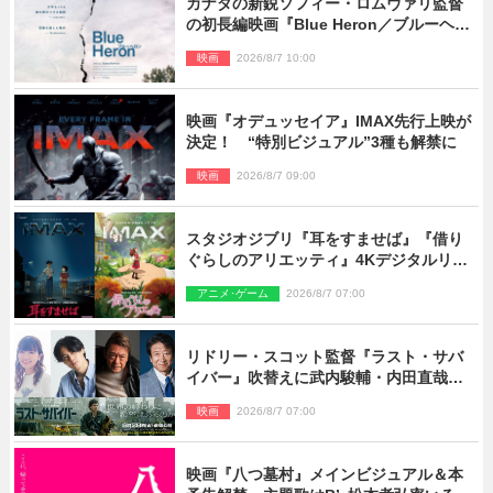
カナダの新鋭ソフィー・ロムヴァリ監督
の初長編映画『Blue Heron／ブルーヘロ
ン』10.23公開
映画
2026/8/7 10:00
映画『オデュッセイア』IMAX先行上映が
決定！ “特別ビジュアル”3種も解禁に
映画
2026/8/7 09:00
スタジオジブリ『耳をすませば』『借り
ぐらしのアリエッティ』4Kデジタルリマ
スターでIMAX上映決定！
アニメ･ゲーム
2026/8/7 07:00
リドリー・スコット監督『ラスト・サバ
イバー』吹替えに武内駿輔・内田直哉・
種崎敦美・井上和彦ら豪華声優陣が集
映画
2026/8/7 07:00
結！
映画『八つ墓村』メインビジュアル＆本