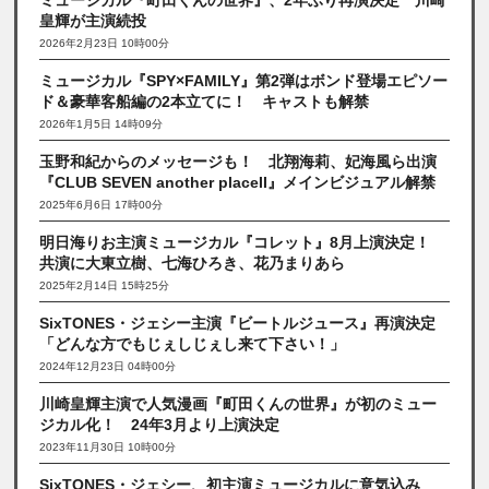
皇輝が主演続投
2026年2月23日 10時00分
ミュージカル『SPY×FAMILY』第2弾はボンド登場エピソー
ド＆豪華客船編の2本立てに！ キャストも解禁
2026年1月5日 14時09分
玉野和紀からのメッセージも！ 北翔海莉、妃海風ら出演
『CLUB SEVEN another placeII』メインビジュアル解禁
2025年6月6日 17時00分
明日海りお主演ミュージカル『コレット』8月上演決定！
共演に大東立樹、七海ひろき、花乃まりあら
2025年2月14日 15時25分
SixTONES・ジェシー主演『ビートルジュース』再演決定
「どんな方でもじぇしじぇし来て下さい！」
2024年12月23日 04時00分
川崎皇輝主演で人気漫画『町田くんの世界』が初のミュー
ジカル化！ 24年3月より上演決定
2023年11月30日 10時00分
SixTONES・ジェシー、初主演ミュージカルに意気込み