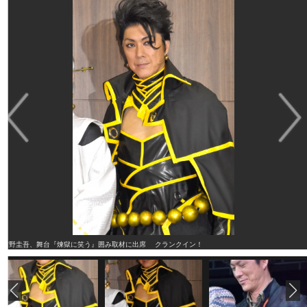
吉野圭吾、舞台『煉獄に笑う』囲み取材に出席 クランクイン！