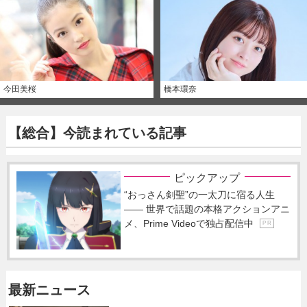
今田美桜
橋本環奈
【総合】今読まれている記事
ピックアップ
“おっさん剣聖”の一太刀に宿る人生
―― 世界で話題の本格アクションアニ
メ、Prime Videoで独占配信中
P R
最新ニュース