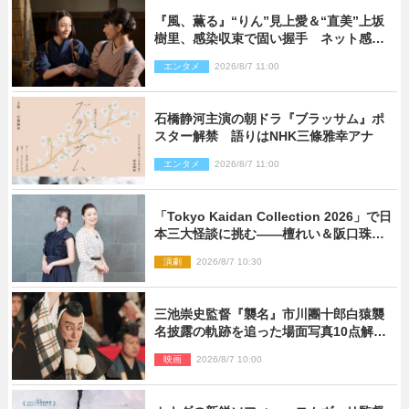
『風、薫る』“りん”見上愛＆“直美”上坂
樹里、感染収束で固い握手 ネット感動
「このバディは最強」「アツい」
エンタメ
2026/8/7 11:00
石橋静河主演の朝ドラ『ブラッサム』ポ
スター解禁 語りはNHK三條雅幸アナ
エンタメ
2026/8/7 11:00
「Tokyo Kaidan Collection 2026」で日
本三大怪談に挑む――檀れい＆阪口珠美
が語る「牡丹灯籠」の新たな魅力
演劇
2026/8/7 10:30
三池崇史監督『襲名』市川團十郎白猿襲
名披露の軌跡を追った場面写真10点解
禁！
映画
2026/8/7 10:00