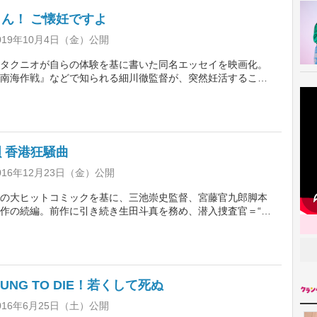
ん！ ご懐妊ですよ
019年10月4日（金）公開
タクニオが自らの体験を基に書いた同名エッセイを映画化。
南海作戦』などで知られる細川徹監督が、突然妊活すること
9歳の夫とふた回り近く若い妻が直面する悲喜こもごもをユー
ながら描く。『孤独のグルメ』シリーズなど多くの映画やド
してきた松重豊が映画初主演を務め、北川景子が共演する。
 香港狂騒曲
16年12月23日（金）公開
の大ヒットコミックを基に、三池崇史監督、宮藤官九郎脚本
作の続編。前作に引き続き生田斗真を務め、潜入捜査官＝“モ
人公・菊川玲二が香港を舞台に新たな任務に挑む様を描く。玲
リート警察役で瑛太が、ヤクザの娘役で本田翼が新たに出
上回る超ハイテンション＆スリル満点の展開に注目だ。
OUNG TO DIE！若くして死ぬ
016年6月25日（土）公開