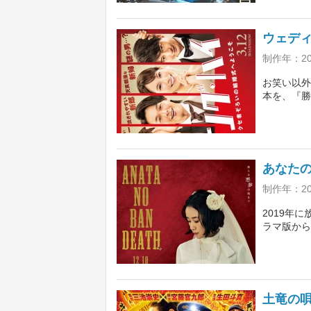
大。共演は
ウェデ
制作年：2
お笑い以外
本を、『勝
マ。敏腕ウ
新郎新婦の
也、関水渚
あなたの
制作年：20
2019年
ラマ版から
加したのが
いく。お馴
授を酒向芳
土竜の唄 