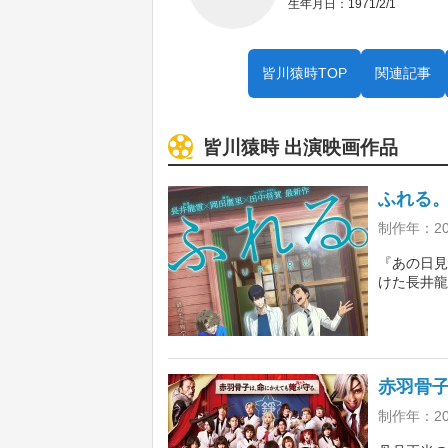
生年月日：1971/2/1
皆川猿時TOP
関連記事
皆川猿時 出演映画作品
ふれる
制作年：20
『あの日見
けた長井龍
集結したア
彼らを繋い
東龍汰、前
赤羽骨
制作年：20