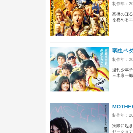
制作年：20
高橋のぼる
を務めるエ
演じる、破
挑む。堤真
村隆史、菜
弱虫ペ
制作年：2
週刊少年チ
三木康一郎
自転車競技
King &
は!!』の
MOTHE
制作年：2
実際に起き
セーショナ