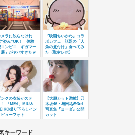
カメラに映らなけれ
『映画ちいかわ』コラ
ば“盗み”OK！ 体験
ボカフェ 話題の「人
型コンビニ「ギガマー
魚の煮付け」食べてみ
ト展」がヤバすぎたｗ
た〈取材レポ〉
ピンクの衣装がステ
【大胆カット満載】乃
！ 「ME:I」MIU＆
木坂46・与田祐希3rd
KEIKO撮り下ろしイン
写真集『ヨーダ』公開
タビューフォト
カット
気キーワード