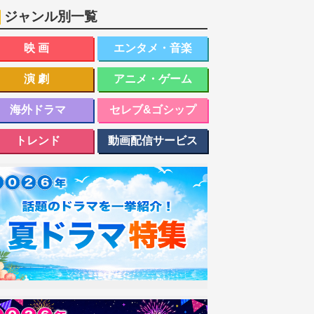
ジャンル別一覧
映画
エンタメ・音楽
演劇
アニメ・ゲーム
海外ドラマ
セレブ&ゴシップ
トレンド
動画配信サービス