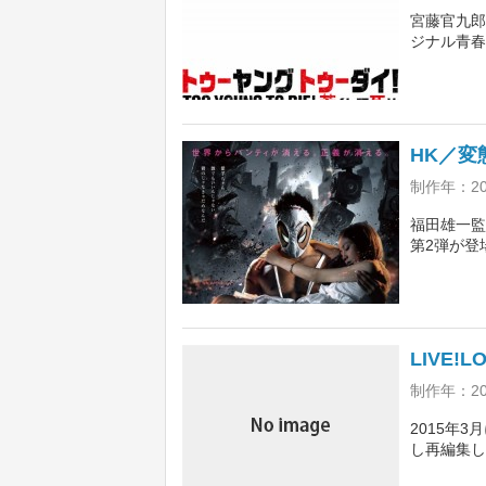
宮藤官九郎
ジナル青春
ラスメイト
姿を描く。
堕ちる高校
HK／変
制作年：2
福田雄一監
第2弾が登
界を舞台に
加、ムロツ
皆川猿時、
LIVE!
制作年：2
2015年
し再編集し
景に、福島