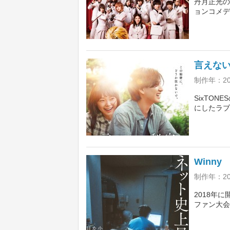
丹月正光の
ョンコメデ
れる羽目に
ように命を
一。共演は
言えな
制作年：20
SixTO
にしたラブ
る青年と、
く。監督は
の縁側』の
Winny
制作年：20
2018年に
ファン大会
きた事件を
罪を勝ち取