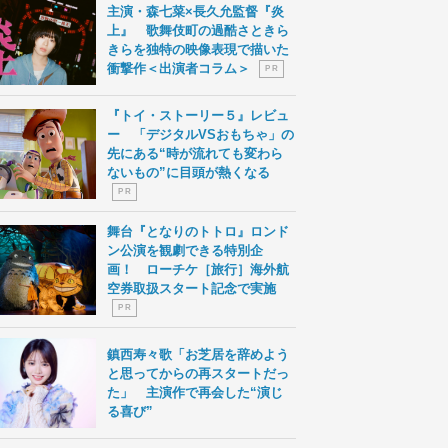
主演・森七菜×長久允監督『炎
上』 歌舞伎町の過酷さときら
きらを独特の映像表現で描いた
衝撃作＜出演者コラム＞
P R
『トイ・ストーリー５』レビュ
ー 「デジタルVSおもちゃ」の
先にある“時が流れても変わら
ないもの”に目頭が熱くなる
P R
舞台『となりのトトロ』ロンド
ン公演を観劇できる特別企
画！ ローチケ［旅行］海外航
空券取扱スタート記念で実施
P R
鎮西寿々歌「お芝居を辞めよう
と思ってからの再スタートだっ
た」 主演作で再会した“演じ
る喜び”