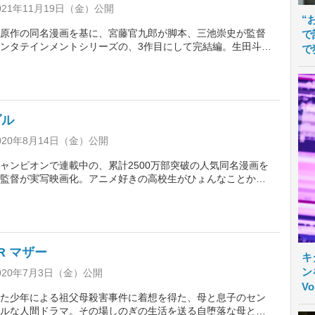
21年11月19日（金）公開
“
原作の同名漫画を基に、宮藤官九郎が脚本、三池崇史が監督
で
ンタテインメントシリーズの、3作目にして完結編。生田斗真
で
天荒な潜入捜査官が豪華客船で麻薬密輸阻止の最後の任務に
一、仲里依紗、吹越満、遠藤憲一、皆川猿時、岩城滉一、岡
々緒らお馴染みのメンバーに加え新キャストが共演する。
ダル
020年8月14日（金）公開
ャンピオンで連載中の、累計2500万部突破の人気同名漫画を
監督が実写映画化。アニメ好きの高校生がひょんなことから
部に入部し、仲間たちと共に自転車レースに挑む姿を描く。
 Princeの永瀬廉が主演を務め、共演はTVドラマ『今日から俺
伊藤健太郎や『キングダム』の橋本環奈ら。
R マザー
キ
ン
020年7月3日（金）公開
V
た少年による祖父母殺害事件に着想を得た、母と息子のセン
ルな人間ドラマ。その場しのぎの生活を送る自堕落な母と息