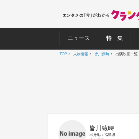
ニュース
特 集
TOP
人物情報
皆川猿時
出演映画一覧
皆川猿時
出身地：福島県