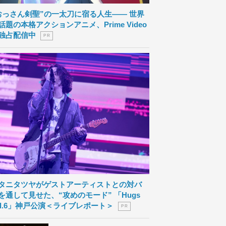
おっさん剣聖”の一太刀に宿る人生―― 世界
話題の本格アクションアニメ、Prime Video
独占配信中
P R
タニタツヤがゲストアーティストとの対バ
を通して見せた、“攻めのモード” 「Hugs
ol.6」神戸公演＜ライブレポート＞
P R