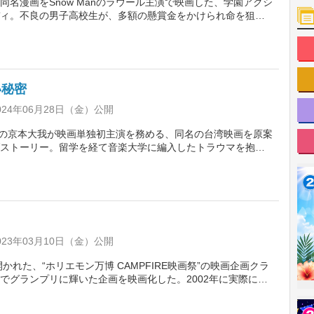
同名漫画をSnow Manのラウール主演で映画した、学園アクシ
ィ。不良の男子高校生が、多額の懸賞金をかけられ命を狙わ
なった幼なじみのボディーガードとなって、彼女にバレない
守るミッションに奮闘する。監督は、『変な家』の石川淳
出口夏希、奥平大兼、高橋ひかるらが名を連ねる。
い秘密
24年06月28日（金）公開
NESの京本大我が映画単独初主演を務める、同名の台湾映画を原案
ストーリー。留学を経て音楽大学に編入したトラウマを抱え
神秘的なピアノの音色を奏でる謎めいた女性の恋模様を描
『映画 鈴木先生』の河合勇人。共演は『メタモルフォーゼ
古川琴音、横田真悠、三浦りょう太、坂口涼太郎ら。
23年03月10日（金）公開
開かれた、“ホリエモン万博 CAMPFIRE映画祭”の映画企画クラ
でグランプリに輝いた企画を映画化した。2002年に実際に起
基に、革新的なソフトを開発し、罪に問われた技術者が、無
るまでを描く。監督は松本優作。主演は東出昌大と三浦貴