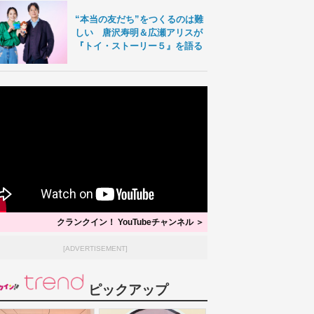
“本当の友だち”をつくるのは難
しい 唐沢寿明＆広瀬アリスが
『トイ・ストーリー５』を語る
クランクイン！ YouTubeチャンネル ＞
[ADVERTISEMENT]
ピックアップ