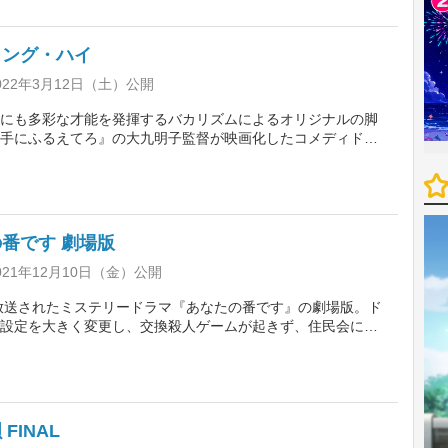
吉岡秀隆、渡辺いっけい、吉田羊、吹越満ら。
ィング・ハイ
022年3月12日（土）公開
にも多彩な才能を発揮するバカリズムによるオリジナルの脚
手にふるえてろ』の大九明子監督が映画化したコメディドラ
ェディングプランナーが、癖の強い参列者ばかりの結婚式で
ために奔走する姿を描く。篠原涼子が主演を務め、中村倫
、岩田剛典、向井理、高橋克実ら豪華キャストが共演する。
番です 劇場版
21年12月10日（金）公開
に放送されたミステリードラマ『あなたの番です』の劇場版。ド
設定を大きく変更し、交換殺人ゲームが起きず、住民会に参
翔太だったらという設定の下、新たなミステリーが展開して
染みのキャストに加え、テレビ版では名前のみだった早川教
が演じる他、新たに門脇麦演じる謎の女性も登場する。
FINAL