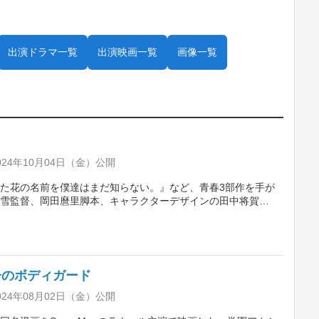
出演ドラマ一覧
出演映画一覧
画像一覧
。
24年10月04日（金）公開
た花の名前を僕達はまだ知らない。』など、青春3部作を手が
雪監督、岡田麿里脚本、キャラクターデザインの田中将賀が
ニメーション。同じ島で育ち東京へ移った幼なじみの3人と、
でいた不思議な生物の関わりを描く。声の出演は永瀬廉、坂
田拳太郎ら。主題歌はYOASOBIの“モノトーン”。
子のボディガード
24年08月02日（金）公開