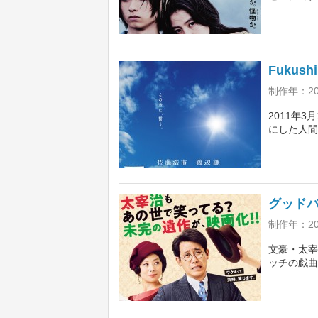
子の間に芽
日』の大森
『コンフィ
Fukus
制作年：2
2011年
にした人間
滅の危機が
2号機当直
陣が集結し
グッド
制作年：2
文豪・太宰
ッチの戯曲
目論見で“
かモテるダ
子が金にガ