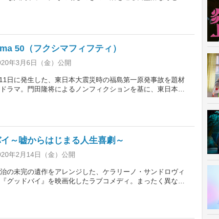
生える“ある感情”と、凄惨な事件を描く。監督は『日々是好
立嗣で、プロデューサーは『新聞記者』の河村光庸。主演は
デンスマンJP』の長澤まさみ、共演には阿部サダヲなど。
hima 50（フクシマフィフティ）
020年3月6日（金）公開
3月11日に発生した、東日本大震災時の福島第一原発事故を題材
ドラマ。門田隆将によるノンフィクションを基に、東日本壊
迫る中で発電所内に残った人々の姿を描く。福島第一原発1・
長を佐藤浩市、第一原発所長を渡辺謙が演じるほか、豪華俳優
た。監督は『沈まぬ太陽』の若松節朗が務める。
バイ～嘘からはじまる人生喜劇～
020年2月14日（金）公開
治の未完の遺作をアレンジした、ケラリーノ・サンドロヴィ
『グッドバイ』を映画化したラブコメディ。まったく異なる
嘘夫婦“を演じることになった男女の運命を描く。大泉洋がなぜ
メ男に扮し、舞台版で読売演劇大賞女優賞を受賞した小池栄
メつい女を演じる。監督は『ソロモンの偽証』の成島出。