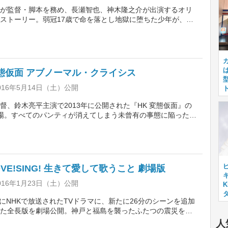
が監督・脚本を務め、長瀬智也、神木隆之介が出演するオリ
ストーリー。弱冠17歳で命を落とし地獄に堕ちた少年が、ク
にキスしたい一心で、現世へのよみがえりを目指し奮闘する
長瀬が地獄でバンドを率いるロックな赤鬼に、神木が地獄に
生に扮し、爆笑必至の“クドカンワールド“が展開する。
態仮面 アブノーマル・クライシス
016年5月14日（土）公開
督、鈴木亮平主演で2013年に公開された『HK 変態仮面』の
場。すべてのパンティが消えてしまう未曾有の事態に陥った世
、新たな敵に立ち向かう変態仮面の活躍を描く。清水富美
ヨシ、安田顕ら主要キャストが再集結するほか、柳楽優弥、
新井浩文ら個性的豊かなキャストが新たに参戦する。
LOVE!SING! 生きて愛して歌うこと 劇場版
キ
016年1月23日（土）公開
3月にNHKで放送されたTVドラマに、新たに26分のシーンを追加
た全長版を劇場公開。神戸と福島を襲ったふたつの震災を背
の立入禁止区域に埋まったタイムカプセルを掘ろうとする若
人