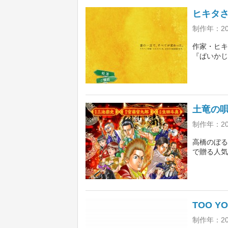
ヒキタさ
制作年：2
作家・ヒキ
『ぱいかじ
になった4
モアを交え
ラマに出演
土竜の唄
制作年：20
高橋のぼる
で贈る人気
グラ“の主
二を追うエ
演。前作を
TOO Y
制作年：2