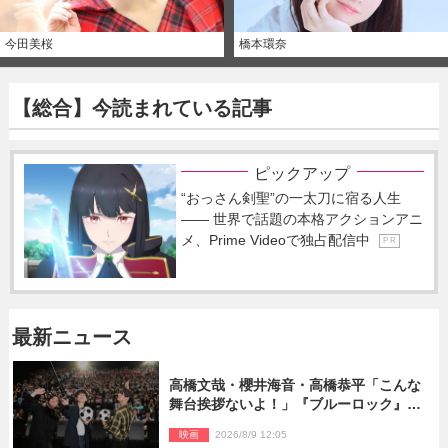
今田美桜
橋本環奈
【総合】今読まれている記事
ピックアップ
“おっさん剣聖”の一太刀に宿る人生
―― 世界で話題の本格アクションアニ
メ、Prime Videoで独占配信中
P R
最新ニュース
高橋文哉・櫻井海音・高橋恭平「こんな
舞台挨拶ないよ！」『ブルーロック』自
由すぎるイベントレポート
映画
2026/8/9 12:05