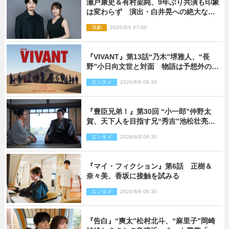
瀬戸康史＆有村架純、9年ぶり共演も印象
は変わらず 演出・白井晃への絶大なる
信頼を胸に舞台『キュー』に挑む
演劇
2026/8/9 07:00
『VIVANT』第13話“乃木”堺雅人、“長
野”小日向文世と対面 物語は予想外の展
開へ
エンタメ
2026/8/9 06:30
『豊臣兄弟！』第30回 “小一郎”仲野太
賀、天下人を目指す兄“秀吉”池松壮亮
と“清須会議”へ
エンタメ
2026/8/9 06:30
『マイ・フィクション』第6話 正樹＆
奈々美、香坂に接触を試みる
エンタメ
2026/8/9 06:30
『告白』“爽太”松村北斗、“麻里子”岡崎