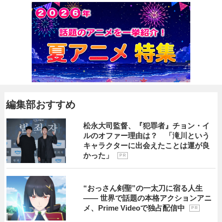
編集部おすすめ
松永大司監督、『犯罪者』チョン・イ
ルのオファー理由は？ 「滝川という
キャラクターに出会えたことは運が良
かった」
P R
“おっさん剣聖”の一太刀に宿る人生
―― 世界で話題の本格アクションアニ
メ、Prime Videoで独占配信中
P R