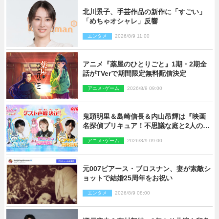
北川景子、手芸作品の新作に「すごい」
「めちゃオシャレ」反響
エンタメ
2026/8/9 11:00
アニメ『薬屋のひとりごと』1期・2期全
話がTVerで期間限定無料配信決定
アニメ･ゲーム
2026/8/9 09:00
鬼頭明里＆島崎信長＆内山昂輝は『映画
名探偵プリキュア！不思議な庭と2人の秘
密』ゲスト声優に決定
アニメ･ゲーム
2026/8/9 09:00
元007ピアース・ブロスナン、妻が素敵シ
ョットで結婚25周年をお祝い
エンタメ
2026/8/9 08:00