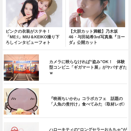
ピンクの衣装がステキ！
【大胆カット満載】乃木坂
「ME:I」MIU＆KEIKO撮り下
46・与田祐希3rd写真集『ヨー
ろしインタビューフォト
ダ』公開カット
カメラに映らなければ“盗み”OK！ 体験
型コンビニ「ギガマート展」がヤバすぎた
ｗ
『映画ちいかわ』コラボカフェ 話題の
「人魚の煮付け」食べてみた〈取材レポ〉
ハローキティの“ロングセラーおもちゃ”が