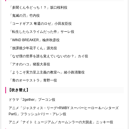
「多聞くん今どっち！？」坂口桜利役
「鬼滅の刃」竹内役
「コードギアス 奪還のロゼ」小田友臣役
「転生したらスライムだった件」サーレ役
「WIND BREAKER」楡井秋彦役
「放課後少年花子くん」源光役
「なぜ僕の世界を誰も覚えていないのか？」カイ役
「アオのハコ」猪股大喜役
「ようこそ実力至上主義の教室へ」綾小路清隆役
「青のオーケストラ」青野一役
【吹き替え】
ドラマ「2gether」プーコン役
アニメ「ジャスティス・リーグ×RWBY スーパーヒーロー＆ハンターズ
Part1」フラッシュ/バリー・アレン役
アニメ「ナイト ミュージアム／カームンラーの大脱走」ニッキー役