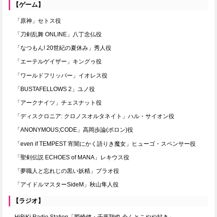
【ゲーム】
「原神」セトス役
「刀剣乱舞 ONLINE」八丁念仏役
「なつもん! 20世紀の夏休み」秀人役
「エーテルゲイザー」キングゥ役
「ワールドフリッパー」イオレス役
「BUSTAFELLOWS 2」ユノ役
「アークナイツ」チェスナット役
「ディスクロニア: クロノスオルタネイト」ハル・サイオン役
「ANONYMOUS;CODE」高岡歩論(ポロン)役
「even if TEMPEST 宵闇にかく語りき魔女」ヒューゴ・スペンサー役
「聖剣伝説 ECHOES of MANA」レキウス役
「夢職人と忘れじの黒い妖精」プラオ役
「アイドルマスターSideM」秋山隼人役
【ラジオ】