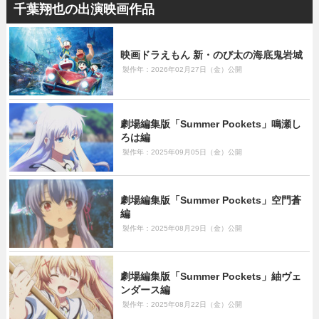
千葉翔也の出演映画作品
映画ドラえもん 新・のび太の海底鬼岩城
製作年：2026年02月27日（金）公開
劇場編集版「Summer Pockets」鳴瀬し
ろは編
製作年：2025年09月05日（金）公開
劇場編集版「Summer Pockets」空門蒼
編
製作年：2025年08月29日（金）公開
劇場編集版「Summer Pockets」紬ヴェ
ンダース編
製作年：2025年08月22日（金）公開