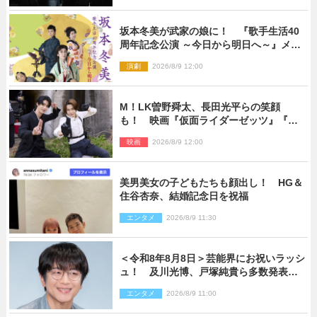
坂本冬美が武家の娘に！ 『歌手生活40
周年記念公演 ～今日から明日へ～』メイ
ンビジュアル公開
演劇
2026/8/9 12:00
M！LK曽野舜太、長田光平らの笑顔
も！ 映画『仮面ライダーゼッツ』『超
宇宙刑事ギャバン インフィニティ』オフ
映画
2026/8/9 12:00
ショット到着
美男美女の子どもたちも顔出し！ HG＆
住谷杏奈、結婚記念日を祝福
エンタメ
2026/8/9 11:30
＜令和8年8月8日＞芸能界にお祝いラッシ
ュ！ 及川光博、戸塚純貴ら多数発表結
婚
エンタメ
2026/8/9 11:00