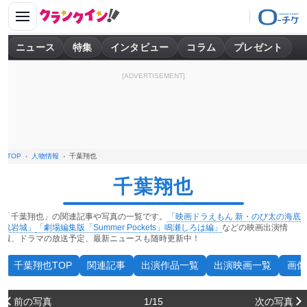
ニュース
特集
インタビュー
コラム
プレゼント
[ADVERTISEMENT]
TOP
人物情報
千葉翔也
千葉翔也
「千葉翔也」の関連記事や写真の一覧です。
「映画ドラえもん 新・のび太の海底
鬼岩城」
「劇場編集版「Summer Pockets」鳴瀬しろは編」
などの映画出演情
報、ドラマの放送予定、最新ニュースも随時更新中！
千葉翔也TOP
関連記事
出演作品一覧
出演映画一覧
画像
前の写真
1/15
次の写真