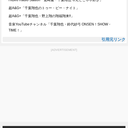
HiBiKi Radio Station「鷲崎健・千葉翔也 今んとこやや好き」
超A&G+「千葉翔也のトゥー・ビー・ナイト」
超A&G+「千葉翔也・野上翔の翔福翔来‼」
音泉YouTubeチャンネル「千葉翔也・鈴代紗弓 ONSEN！SHOW・
TIME！」
引用元リンク
[ADVERTISEMENT]