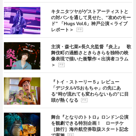
キタニタツヤがゲストアーティストと
の対バンを通して見せた、“攻めのモー
ド” 「Hugs Vol.6」神戸公演＜ライブ
レポート＞
P R
主演・森七菜×長久允監督『炎上』 歌
舞伎町の過酷さときらきらを独特の映
像表現で描いた衝撃作＜出演者コラム
＞
P R
『トイ・ストーリー５』レビュー
「デジタルVSおもちゃ」の先にあ
る“時が流れても変わらないもの”に目
頭が熱くなる
P R
舞台『となりのトトロ』ロンドン公演
を観劇できる特別企画！ ローチケ
［旅行］海外航空券取扱スタート記念
で実施
P R