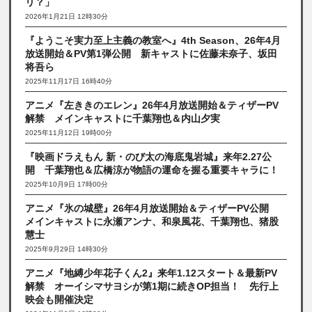
リ？」
2026年1月21日 12時30分
『ようこそ実力至上主義の教室へ』4th Season、26年4月
放送開始＆PV第1弾公開 新キャストに佐藤未奈子、坂田
将吾ら
2025年11月17日 16時40分
アニメ『左ききのエレン』26年4月放送開始＆ティザーPV
解禁 メインキャストに千葉翔也＆内山夕実
2025年11月12日 19時00分
『映画ドラえもん 新・のび太の海底鬼岩城』来年2.27公
開 千葉翔也＆広橋涼が物語の運命を握る重要キャラに！
2025年10月9日 17時00分
アニメ『氷の城壁』26年4月放送開始＆ティザーPV公開
メインキャストに永瀬アンナ、和泉風花、千葉翔也、猪股
慧士
2025年9月29日 14時30分
アニメ『地縛少年花子くん2』来年1.12スタート＆最新PV
解禁 オーイシマサヨシが第1期に続きOP担当！ 先行上
映会も開催決定